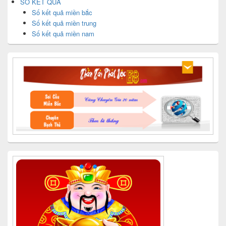
SỐ KẾT QUẢ
Số kết quả miền bắc
Số kết quả miền trung
Số kết quả miền nam