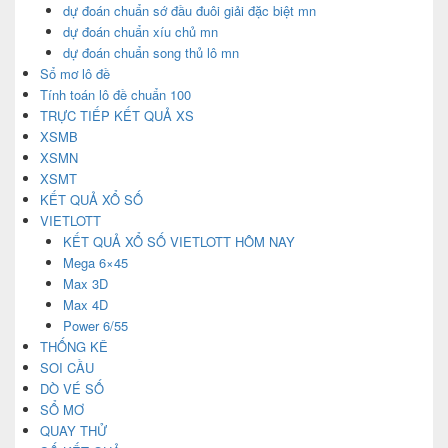
dự đoán chuẩn sớ đầu đuôi giải đặc biệt mn
dự đoán chuẩn xíu chủ mn
dự đoán chuẩn song thủ lô mn
Sổ mơ lô đề
Tính toán lô đề chuẩn 100
TRỰC TIẾP KẾT QUẢ XS
XSMB
XSMN
XSMT
KẾT QUẢ XỔ SỐ
VIETLOTT
KẾT QUẢ XỔ SỐ VIETLOTT HÔM NAY
Mega 6×45
Max 3D
Max 4D
Power 6/55
THỐNG KÊ
SOI CẦU
DÒ VÉ SỐ
SỔ MƠ
QUAY THỬ