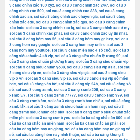
3 càng chính xác 100 xyz
,
soi cau 3 cang chinh xac 24/7
,
soi cầu 3
càng chính xác 500
,
soi cau 3 cang chinh xac 888
,
soi cau 3 cang
chinh xac ân
,
soi cầu 3 càng chinh xac chuyên gia
,
soi cầu 3 càng
chính xác êđê
,
soi cầu 3 càng chính xác gps
,
soi cầu 3 càng chính
xác indo
,
soi cau 3 cang chinh xac iq
,
soi cau 3 cang chinh xac ơ my
,
soi cau 3 cang chinh xac phat
,
soi cau 3 cang chinh xac uy tin nhat
,
soi cầu 3 càng hôm nay 56
,
soi cầu 3 càng hôm nay galaxy
,
soi cau
3 cang hom nay google
,
soi cau 3 cang hom nay online
,
soi cau 3
cang hom nay youtube
,
soi cầu 3 càng miền bắc 4 số cuối
,
soi cầu 3
càng siêu chuẩn 4 số vip
,
soi cầu 3 càng siêu chuẩn lệ trúng 99
,
soi
cầu 3 càng siêu chuẩn phương trang
,
soi cầu 3 càng siêu chuẩn vip
,
soi cầu 3 càng siêu chuẩn yo88
,
soi cau 3 cang sieu vip asia
,
soi cau
3 cang sieu vip ee
,
soi cầu 3 càng sieu vip gia
,
soi cau 3 cang sieu
vip ơ vn
,
soi cau 3 cang sieu vip so
,
soi cầu 3 càng sieu vip số miền
bắc
,
soi cầu 3 càng vào bờ
,
soi cầu 3 càng vip 24h
,
soi cầu 3 càng xổ
số
,
soi cau 3 cang xsmb
,
soi cau 3 cang xsmb 206
,
soi cau 3 cang
xsmb 5/7
,
soi cầu 3 càng xsmb 77777
,
soi cau 3 cang xsmb 999
,
soi
cầu 3 càng xsmb âm
,
soi cầu 3 càng xsmb bao nhiêu
,
soi cầu 3 càng
xsmb lắk
,
soi cầu 3 càng xsmb siêu chuẩn ăn hôm nay
,
soi cầu 3
càng xsmb siêu chuẩn đặc biệt
,
soi cầu 3 càng xsmb siêu chuẩn xác
miễn phí
,
soi cau 3 cang xsmb yeu
,
soi cầu ba càng chắc ăn 800
,
soi
cầu ba càng chắc ăn miền nam
,
soi cầu ba càng chắc ăn phải
,
soi
cầu ba càng hôm nay an giang
,
soi cầu ba càng hôm nay an giang xổ
số
,
soi cầu ba càng hôm nay ninh thuận
,
soi cầu ba càng khung 3
ngày
,
soi cầu ba càng miễn phí 4 số hôm nay
,
soi cầu ba càng miễn