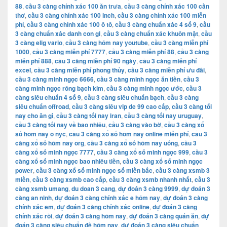
88
,
cầu 3 càng chính xác 100 ăn trưa
,
cầu 3 càng chính xác 100 cần
thơ
,
cầu 3 càng chính xác 100 inch
,
cầu 3 càng chính xác 100 miễn
phí
,
cầu 3 càng chính xác 100 ô tô
,
cầu 3 càng chuẩn xác 4 số 9
,
cầu
3 càng chuẩn xác danh con gi
,
cầu 3 càng chuẩn xác khuôn mặt
,
cầu
3 càng elig vario
,
cầu 3 càng hôm nay youtube
,
cầu 3 càng miễn phí
1000
,
cầu 3 càng miễn phí 7777
,
cầu 3 càng miễn phí 88
,
cầu 3 càng
miễn phí 888
,
cầu 3 càng miễn phí 90 ngày
,
cầu 3 càng miễn phí
excel
,
cầu 3 càng miễn phí phong thủy
,
cầu 3 càng miễn phí ưu đãi
,
cầu 3 càng minh ngọc 6666
,
cầu 3 càng minh ngọc ăn tiền
,
cầu 3
càng minh ngọc rông bạch kim
,
cầu 3 càng minh ngọc ước
,
cầu 3
càng siêu chuẩn 4 số 9
,
cầu 3 càng siêu chuẩn bạch
,
cầu 3 càng
siêu chuẩn offroad
,
cầu 3 càng siêu vip de 99 cao cấp
,
cầu 3 càng tối
nay cho ăn gì
,
cầu 3 càng tối nay iran
,
cầu 3 càng tối nay uruguay
,
cầu 3 càng tối nay về bao nhiêu
,
cầu 3 càng vào bờ
,
cầu 3 càng xổ
số hôm nay o nyc
,
cầu 3 càng xổ số hôm nay online miễn phí
,
cầu 3
càng xổ số hôm nay org
,
cầu 3 càng xổ số hôm nay uống
,
cầu 3
càng xổ số minh ngọc 7777
,
cầu 3 càng xổ số minh ngọc 999
,
cầu 3
càng xổ số minh ngọc bao nhiêu tiền
,
cầu 3 càng xổ số minh ngọc
power
,
cầu 3 càng xổ số minh ngọc số miền bắc
,
cầu 3 càng xsmb 3
miền
,
cầu 3 càng xsmb cao cấp
,
cầu 3 càng xsmb nhanh nhất
,
cầu 3
càng xsmb umang
,
du doan 3 cang
,
dự đoán 3 càng 9999
,
dự đoán 3
càng an ninh
,
dự đoán 3 càng chính xác e hôm nay
,
dự đoán 3 càng
chính xác em
,
dự đoán 3 càng chính xác online
,
dự đoán 3 càng
chính xác rồi
,
dự đoán 3 càng hôm nay
,
dự đoán 3 càng quán ăn
,
dự
đoán 3 càng siêu chuẩn đề hôm nay
,
dự đoán 3 càng siêu chuẩn