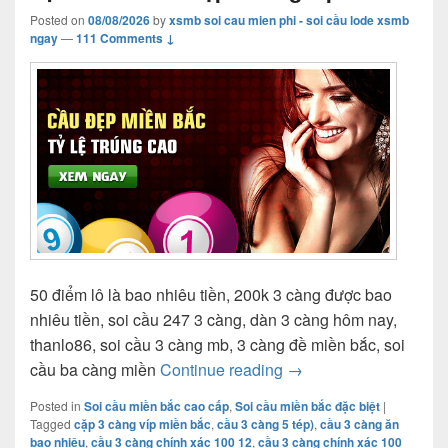
Posted on
08/08/2026
by
xsmb soi cau mien phi - soi cầu lode xsmb
ngay
—
111 Comments ↓
50 điểm lô là bao nhiêu tiền, 200k 3 càng được bao
nhiêu tiền, soi cầu 247 3 càng, dàn 3 càng hôm nay,
thanlo86, soi cầu 3 càng mb, 3 càng đề miền bắc, soi
dự đoán chuẩn cặp 3 
cầu ba càng miền
Continue reading
→
Posted in
Soi cầu miền bắc cao cấp
,
Soi cầu miền bắc đặc biệt
|
Tagged
cặp 3 càng víp miền bắc
,
cầu 3 càng 5 tép)
,
cầu 3 càng ăn
bao nhiêu
,
cầu 3 càng chính xác 100 12
,
cầu 3 càng chính xác 100