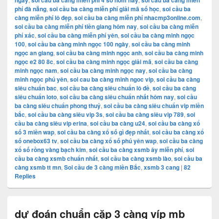
phí đà nẵng
,
soi cầu ba càng miễn phí giải mã số học
,
soi cầu ba
càng miễn phí lô đẹp
,
soi cầu ba càng miễn phí nhacmp3online.com
,
soi cầu ba càng miễn phí tiền giang hôm nay
,
soi cầu ba càng miễn
phí xác
,
soi cầu ba càng miễn phí yên
,
soi cầu ba càng minh ngọc
100
,
soi cầu ba càng minh ngọc 100 ngày
,
soi cầu ba càng minh
ngọc an giang
,
soi cầu ba càng minh ngọc anh
,
soi cầu ba càng minh
ngọc e2 80 8c
,
soi cầu ba càng minh ngọc giải mã
,
soi cầu ba càng
minh ngọc nam
,
soi cầu ba càng minh ngọc nay
,
soi cầu ba càng
minh ngọc phú yên
,
soi cau ba càng minh ngoc vip
,
soi cầu ba càng
siêu chuẩn bac
,
soi cầu ba càng siêu chuẩn lô đề
,
soi cầu ba càng
siêu chuẩn loto
,
soi cầu ba càng siêu chuẩn nhất hôm nay
,
soi cầu
ba càng siêu chuẩn phong thuỷ
,
soi cầu ba càng siêu chuẩn vip miền
bắc
,
soi cầu ba càng siêu vip 3s
,
soi cầu ba càng siêu vip 789
,
soi
cầu ba càng siêu vip erina
,
soi cầu ba càng u24
,
soi cầu ba càng xổ
số 3 miền wap
,
soi cầu ba càng xổ số gì đẹp nhất
,
soi cầu ba càng xổ
số onebox63 tv
,
soi cầu ba càng xổ số phú yên wap
,
soi cầu ba càng
xổ số rồng vàng bạch kim
,
soi cầu ba càng xsmb ây miễn phí
,
soi
cầu ba càng xsmb chuẩn nhất
,
soi cầu ba càng xsmb lào
,
soi cầu ba
càng xsmb tt mn
,
Soi cầu de 3 càng miền Bắc
,
xsmb 3 cang
|
82
Replies
dự đoán chuẩn cặp 3 càng víp mb