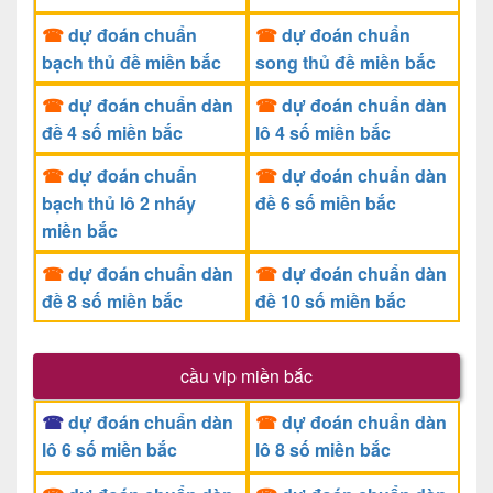
☎
dự đoán chuẩn
☎
dự đoán chuẩn
bạch thủ đề miền bắc
song thủ đề miền bắc
☎
dự đoán chuẩn dàn
☎
dự đoán chuẩn dàn
đề 4 số miền bắc
lô 4 số miền bắc
☎
dự đoán chuẩn
☎
dự đoán chuẩn dàn
bạch thủ lô 2 nháy
đề 6 số miền bắc
miền bắc
☎
dự đoán chuẩn dàn
☎
dự đoán chuẩn dàn
đề 8 số miền bắc
đề 10 số miền bắc
cầu vip miền bắc
☎
dự đoán chuẩn dàn
☎
dự đoán chuẩn dàn
lô 6 số miền bắc
lô 8 số miền bắc