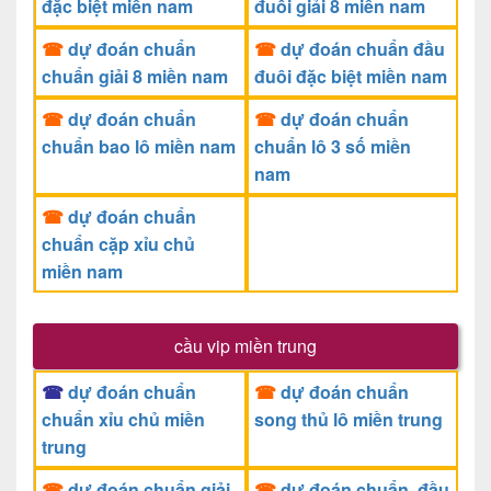
đặc biệt miền nam
đuôi giải 8 miền nam
☎
dự đoán chuẩn
☎
dự đoán chuẩn đầu
chuẩn giải 8 miền nam
đuôi đặc biệt miền nam
☎
dự đoán chuẩn
☎
dự đoán chuẩn
chuẩn bao lô miền nam
chuẩn lô 3 số miền
nam
☎
dự đoán chuẩn
chuẩn cặp xỉu chủ
miền nam
cầu vip miền trung
☎
dự đoán chuẩn
☎
dự đoán chuẩn
chuẩn xỉu chủ miền
song thủ lô miền trung
trung
☎
dự đoán chuẩn giải
☎
dự đoán chuẩn đầu