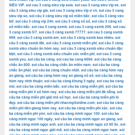
SIÊU VIP
,
soi cau 3 cang sieu vip asia
,
soi cau 3 cang sieu vip ee
,
soi
cầu 3 càng sieu vip gia
,
soi cau 3 cang sieu vip ơ vn
,
soi cau 3 cang
sieu vip so
,
soi cầu 3 càng sieu vip số miền bắc
,
soi cầu 3 càng vào
bờ
,
soi cầu 3 càng vip 24h
,
soi cầu 3 càng xổ số
,
soi cầu 3 càng xổ
số miền bắc
,
soi cau 3 cang xsmb
,
soi cau 3 cang xsmb 206
,
soi cau
3 cang xsmb 5/7
,
soi cầu 3 càng xsmb 77777
,
soi cau 3 cang xsmb
999
,
soi cầu 3 càng xsmb âm
,
soi cầu 3 càng xsmb bao nhiêu
,
soi
cầu 3 càng xsmb lắk
,
soi cầu 3 càng xsmb miễn phí
,
soi cầu 3 càng
xsmb siêu chuẩn ăn hôm nay
,
soi cầu 3 càng xsmb siêu chuẩn đặc
biệt
,
soi cầu 3 càng xsmb siêu chuẩn xác miễn phí
,
soi cau 3 cang
xsmb yeu
,
soi cầu ba càng
,
soi cau ba cang 6666
,
soi cầu ba càng
chắc ăn 800
,
soi cầu ba càng chắc ăn miền nam
,
soi cầu ba càng
chắc ăn phải
,
soi cầu ba càng chuẩn nhất
,
soi cầu ba càng hôm nay
an giang
,
soi cầu ba càng hôm nay an giang xổ số
,
soi cầu ba càng
hôm nay ninh thuận
,
soi cầu ba càng khung 3 ngày
,
soi cau ba cang
mb
,
soi cầu ba càng miền bắc
,
soi cầu ba càng miễn phí
,
soi cầu ba
càng miễn phí 4 số hôm nay
,
soi cầu ba càng miễn phí đà nẵng
,
soi
cầu ba càng miễn phí giải mã số học
,
soi cầu ba càng miễn phí lô
đẹp
,
soi cầu ba càng miễn phí nhacmp3online.com
,
soi cầu ba càng
miễn phí tiền giang hôm nay
,
soi cầu ba càng miễn phí xác
,
soi cầu
ba càng miễn phí yên
,
soi cầu ba càng minh ngọc 100
,
soi cầu ba
càng minh ngọc 100 ngày
,
soi cầu ba càng minh ngọc an giang
,
soi
cầu ba càng minh ngọc anh
,
soi cầu ba càng minh ngọc e2 80 8c
,
soi
cầu ba càng minh ngọc giải mã
,
soi cầu ba càng minh ngọc nam
,
soi
cầu ba càng minh ngọc nay
,
soi cầu ba càng minh ngọc phú yên
,
soi