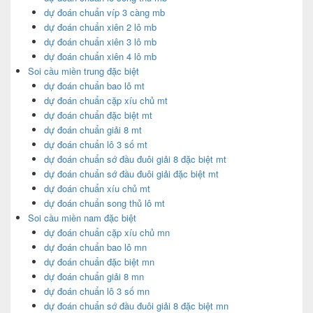
dự đoán chuẩn víp 3 càng mb
dự đoán chuẩn xiên 2 lô mb
dự đoán chuẩn xiên 3 lô mb
dự đoán chuẩn xiên 4 lô mb
Soi cầu miền trung đặc biệt
dự đoán chuẩn bao lô mt
dự đoán chuẩn cặp xíu chủ mt
dự đoán chuẩn đặc biệt mt
dự đoán chuẩn giải 8 mt
dự đoán chuẩn lô 3 số mt
dự đoán chuẩn sớ đầu đuôi giải 8 đặc biệt mt
dự đoán chuẩn sớ đầu đuôi giải đặc biệt mt
dự đoán chuẩn xíu chủ mt
dự đoán chuẩn song thủ lô mt
Soi cầu miền nam đặc biệt
dự đoán chuẩn cặp xíu chủ mn
dự đoán chuẩn bao lô mn
dự đoán chuẩn đặc biệt mn
dự đoán chuẩn giải 8 mn
dự đoán chuẩn lô 3 số mn
dự đoán chuẩn sớ đầu đuôi giải 8 đặc biệt mn