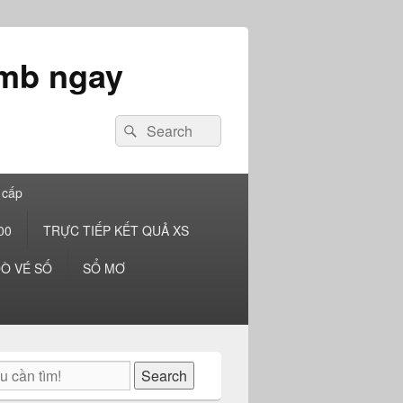
smb ngay
Search
Search
for:
 cấp
00
TRỰC TIẾP KẾT QUẢ XS
Ò VÉ SỐ
SỔ MƠ
Search