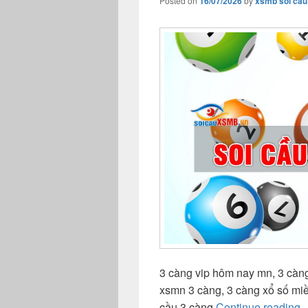
Posted on
16/07/2026
by
xsmb soi cau 
3 càng vip hôm nay mn, 3 càn
xsmn 3 càng, 3 càng xổ số miền
d
cầu 3 càng
Continue reading