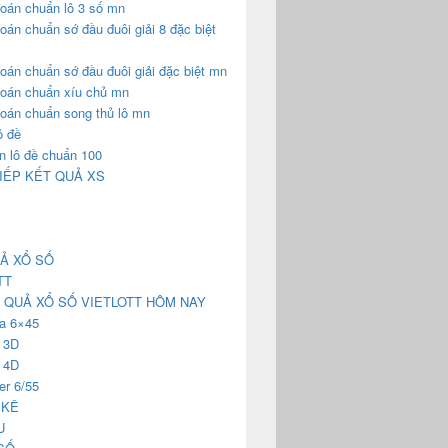
oán chuẩn lô 3 số mn
oán chuẩn sớ đầu đuôi giải 8 đặc biệt
oán chuẩn sớ đầu đuôi giải đặc biệt mn
oán chuẩn xíu chủ mn
oán chuẩn song thủ lô mn
ô đề
n lô đề chuẩn 100
IẾP KẾT QUẢ XS
Ả XỔ SỐ
TT
 QUẢ XỔ SỐ VIETLOTT HÔM NAY
a 6×45
 3D
 4D
r 6/55
 KÊ
U