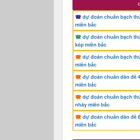
☎
dự đoán chuẩn bạch thủ
miền bắc
☎
dự đoán chuẩn bạch thủ
kép miền bắc
☎
dự đoán chuẩn bạch th
miền bắc
☎
dự đoán chuẩn dàn đề 4
miền bắc
☎
dự đoán chuẩn bạch thủ
nháy miền bắc
☎
dự đoán chuẩn dàn đề 8
miền bắc