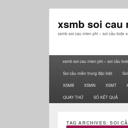
xsmb soi cau 
xsmb soi cau mien phi – soi cầu lode
Primary
xsmb soi cau mien phi – soi cầu lo
menu
Soi cầu miền trung đặc biệt
So
XSMB
XSMN
XSMT
QUAY THỬ
SỐ KẾT QUẢ
TAG ARCHIVES:
SOI C