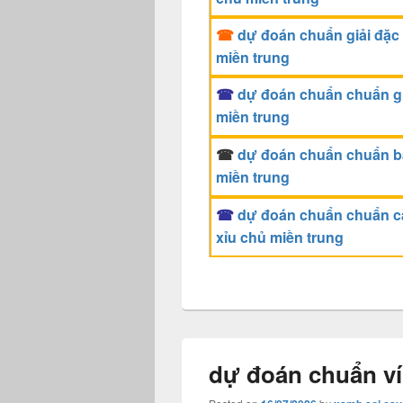
☎
dự đoán chuẩn giải đặc 
miền trung
☎
dự đoán chuẩn chuẩn gi
miền trung
☎
dự đoán chuẩn chuẩn b
miền trung
☎
dự đoán chuẩn chuẩn c
xỉu chủ miền trung
dự đoán chuẩn v