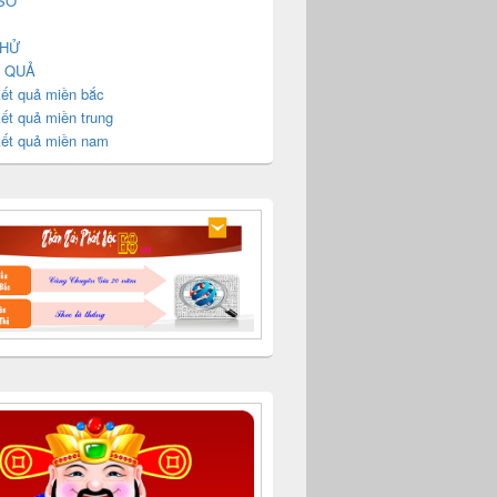
SỐ
THỬ
 QUẢ
ết quả miền bắc
ết quả miền trung
ết quả miền nam