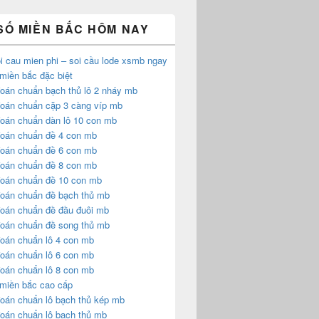
SỐ MIỀN BẮC HÔM NAY
i cau mien phi – soi cầu lode xsmb ngay
miền bắc đặc biệt
oán chuẩn bạch thủ lô 2 nháy mb
oán chuẩn cặp 3 càng víp mb
oán chuẩn dàn lô 10 con mb
oán chuẩn đề 4 con mb
oán chuẩn đề 6 con mb
oán chuẩn đề 8 con mb
oán chuẩn đề 10 con mb
oán chuẩn đề bạch thủ mb
oán chuẩn đề đầu đuôi mb
oán chuẩn đề song thủ mb
oán chuẩn lô 4 con mb
oán chuẩn lô 6 con mb
oán chuẩn lô 8 con mb
 miền bắc cao cấp
oán chuẩn lô bạch thủ kép mb
oán chuẩn lô bạch thủ mb