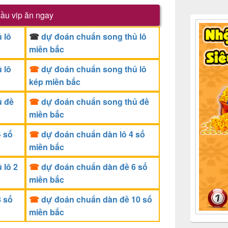
Area
cầu vip ăn ngay
 lô
☎
dự đoán chuẩn song thủ lô
miền bắc
 lô
☎
dự đoán chuẩn song thủ lô
kép miền bắc
ủ đề
☎
dự đoán chuẩn song thủ đề
miền bắc
 số
☎
dự đoán chuẩn dàn lô 4 số
miền bắc
 lô 2
☎
dự đoán chuẩn dàn đề 6 số
miền bắc
 số
☎
dự đoán chuẩn dàn đề 10 số
miền bắc