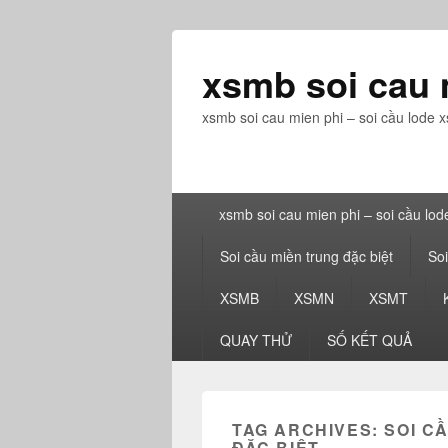
xsmb soi cau 
xsmb soi cau mien phi – soi cầu lode
Primary
xsmb soi cau mien phi – soi cầu lo
menu
Soi cầu miền trung đặc biệt
So
XSMB
XSMN
XSMT
QUAY THỬ
SỐ KẾT QUẢ
TAG ARCHIVES:
SOI C
ĐẶC BIỆT