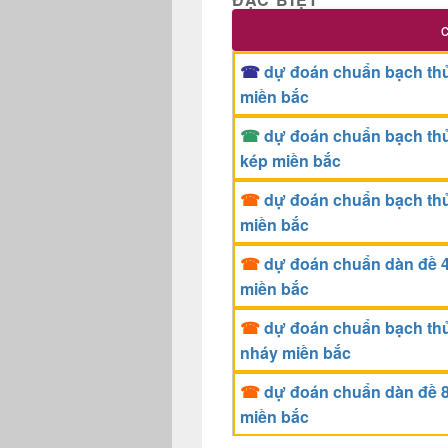
☎
dự đoán chuẩn bạch thủ
miền bắc
☎
dự đoán chuẩn bạch thủ
kép miền bắc
☎
dự đoán chuẩn bạch th
miền bắc
☎
dự đoán chuẩn dàn đề 4
miền bắc
☎
dự đoán chuẩn bạch thủ
nháy miền bắc
☎
dự đoán chuẩn dàn đề 8
miền bắc