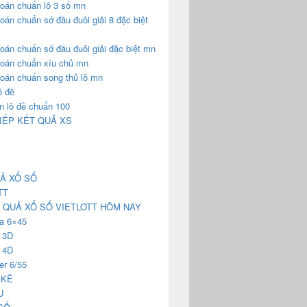
oán chuẩn lô 3 số mn
oán chuẩn sớ đầu đuôi giải 8 đặc biệt
oán chuẩn sớ đầu đuôi giải đặc biệt mn
oán chuẩn xíu chủ mn
oán chuẩn song thủ lô mn
ô đề
n lô đề chuẩn 100
IẾP KẾT QUẢ XS
Ả XỔ SỐ
TT
 QUẢ XỔ SỐ VIETLOTT HÔM NAY
a 6×45
 3D
 4D
r 6/55
 KÊ
U