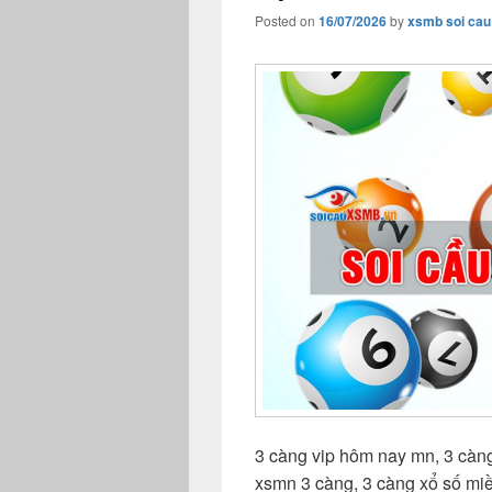
Posted on
16/07/2026
by
xsmb soi cau 
3 càng vip hôm nay mn, 3 càn
xsmn 3 càng, 3 càng xổ số miền