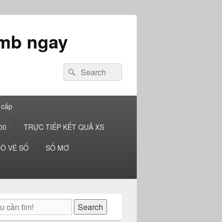
smb ngay
Search
Search
for:
 cấp
00
TRỰC TIẾP KẾT QUẢ XS
Ò VÉ SỐ
SỔ MƠ
Search