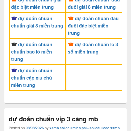
đặc biệt miền trung
đuôi giải 8 miền trung
☎
dự đoán chuẩn
☎
dự đoán chuẩn đầu
chuẩn giải 8 miền trung
đuôi đặc biệt miền
trung
☎
dự đoán chuẩn
☎
dự đoán chuẩn lô 3
chuẩn bao lô miền
số miền trung
trung
☎
dự đoán chuẩn
chuẩn cặp xỉu chủ
miền trung
dự đoán chuẩn víp 3 càng mb
Posted on
08/08/2026
by
xsmb soi cau mien phi - soi cầu lode xsmb