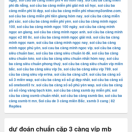
phí đà nẵng
,
soi cầu ba càng miễn phí giải mã số học
,
soi cầu ba
càng miễn phí lô đẹp
,
soi cầu ba càng miễn phí nhacmp3online.com
,
soi cầu ba càng miễn phí tiền giang hôm nay
,
soi cầu ba càng miễn
phí xác
,
soi cầu ba càng miễn phí yên
,
soi cầu ba càng minh ngọc
100
,
soi cầu ba càng minh ngọc 100 ngày
,
soi cầu ba càng minh
ngọc an giang
,
soi cầu ba càng minh ngọc anh
,
soi cầu ba càng minh
ngọc e2 80 8c
,
soi cầu ba càng minh ngọc giải mã
,
soi cầu ba càng
minh ngọc nam
,
soi cầu ba càng minh ngọc nay
,
soi cầu ba càng
minh ngọc phú yên
,
soi cau ba càng minh ngoc vip
,
soi cầu ba càng
siêu chuẩn bac
,
soi cầu ba càng siêu chuẩn lô đề
,
soi cầu ba càng
siêu chuẩn loto
,
soi cầu ba càng siêu chuẩn nhất hôm nay
,
soi cầu
ba càng siêu chuẩn phong thuỷ
,
soi cầu ba càng siêu chuẩn vip miền
bắc
,
soi cầu ba càng siêu vip 3s
,
soi cầu ba càng siêu vip 789
,
soi
cầu ba càng siêu vip erina
,
soi cầu ba càng u24
,
soi cầu ba càng xổ
số 3 miền wap
,
soi cầu ba càng xổ số gì đẹp nhất
,
soi cầu ba càng xổ
số onebox63 tv
,
soi cầu ba càng xổ số phú yên wap
,
soi cầu ba càng
xổ số rồng vàng bạch kim
,
soi cầu ba càng xsmb ây miễn phí
,
soi
cầu ba càng xsmb chuẩn nhất
,
soi cầu ba càng xsmb lào
,
soi cầu ba
càng xsmb tt mn
,
Soi cầu de 3 càng miền Bắc
,
xsmb 3 cang
|
82
Replies
dự đoán chuẩn cặp 3 càng víp mb