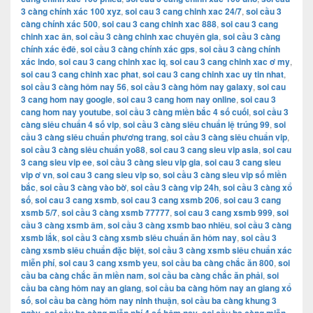
3 càng chính xác 100 xyz
,
soi cau 3 cang chinh xac 24/7
,
soi cầu 3
càng chính xác 500
,
soi cau 3 cang chinh xac 888
,
soi cau 3 cang
chinh xac ân
,
soi cầu 3 càng chinh xac chuyên gia
,
soi cầu 3 càng
chính xác êđê
,
soi cầu 3 càng chính xác gps
,
soi cầu 3 càng chính
xác indo
,
soi cau 3 cang chinh xac iq
,
soi cau 3 cang chinh xac ơ my
,
soi cau 3 cang chinh xac phat
,
soi cau 3 cang chinh xac uy tin nhat
,
soi cầu 3 càng hôm nay 56
,
soi cầu 3 càng hôm nay galaxy
,
soi cau
3 cang hom nay google
,
soi cau 3 cang hom nay online
,
soi cau 3
cang hom nay youtube
,
soi cầu 3 càng miền bắc 4 số cuối
,
soi cầu 3
càng siêu chuẩn 4 số vip
,
soi cầu 3 càng siêu chuẩn lệ trúng 99
,
soi
cầu 3 càng siêu chuẩn phương trang
,
soi cầu 3 càng siêu chuẩn vip
,
soi cầu 3 càng siêu chuẩn yo88
,
soi cau 3 cang sieu vip asia
,
soi cau
3 cang sieu vip ee
,
soi cầu 3 càng sieu vip gia
,
soi cau 3 cang sieu
vip ơ vn
,
soi cau 3 cang sieu vip so
,
soi cầu 3 càng sieu vip số miền
bắc
,
soi cầu 3 càng vào bờ
,
soi cầu 3 càng vip 24h
,
soi cầu 3 càng xổ
số
,
soi cau 3 cang xsmb
,
soi cau 3 cang xsmb 206
,
soi cau 3 cang
xsmb 5/7
,
soi cầu 3 càng xsmb 77777
,
soi cau 3 cang xsmb 999
,
soi
cầu 3 càng xsmb âm
,
soi cầu 3 càng xsmb bao nhiêu
,
soi cầu 3 càng
xsmb lắk
,
soi cầu 3 càng xsmb siêu chuẩn ăn hôm nay
,
soi cầu 3
càng xsmb siêu chuẩn đặc biệt
,
soi cầu 3 càng xsmb siêu chuẩn xác
miễn phí
,
soi cau 3 cang xsmb yeu
,
soi cầu ba càng chắc ăn 800
,
soi
cầu ba càng chắc ăn miền nam
,
soi cầu ba càng chắc ăn phải
,
soi
cầu ba càng hôm nay an giang
,
soi cầu ba càng hôm nay an giang xổ
số
,
soi cầu ba càng hôm nay ninh thuận
,
soi cầu ba càng khung 3
ngày
,
soi cầu ba càng miễn phí 4 số hôm nay
,
soi cầu ba càng miễn