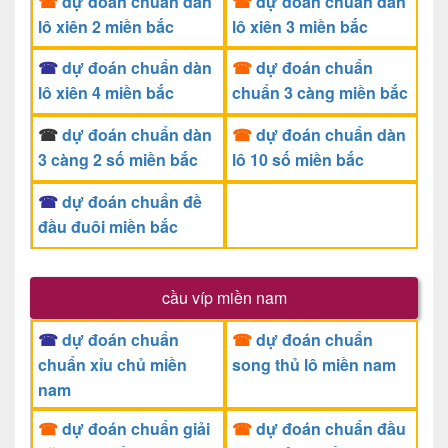
☎
dự đoán chuẩn dàn
☎
dự đoán chuẩn dàn
lô xiên 2 miền bắc
lô xiên 3 miền bắc
☎
dự đoán chuẩn dàn
☎
dự đoán chuẩn
lô xiên 4 miền bắc
chuẩn 3 càng miền bắc
☎
dự đoán chuẩn dàn
☎
dự đoán chuẩn dàn
3 càng 2 số miền bắc
lô 10 số miền bắc
☎
dự đoán chuẩn đề
đầu đuôi miền bắc
cầu víp miền nam
☎
dự đoán chuẩn
☎
dự đoán chuẩn
chuẩn xỉu chủ miền
song thủ lô miền nam
nam
☎
dự đoán chuẩn giải
☎
dự đoán chuẩn đầu