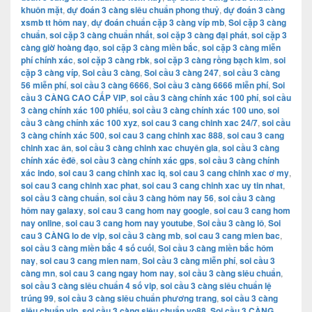
khuôn mặt
,
dự đoán 3 càng siêu chuẩn phong thuỷ
,
dự đoán 3 càng
xsmb tt hôm nay
,
dự đoán chuẩn cặp 3 càng víp mb
,
Soi cặp 3 càng
chuẩn
,
soi cặp 3 càng chuẩn nhất
,
soi cặp 3 càng đại phát
,
soi cặp 3
càng giờ hoàng đạo
,
soi cặp 3 càng miền bắc
,
soi cặp 3 càng miễn
phí chính xác
,
soi cặp 3 càng rbk
,
soi cặp 3 càng rồng bạch kim
,
soi
cặp 3 càng víp
,
Soi cầu 3 càng
,
Soi cầu 3 càng 247
,
soi cầu 3 càng
56 miễn phí
,
soi cầu 3 càng 6666
,
Soi cầu 3 càng 6666 miễn phí
,
Soi
cầu 3 CÀNG CAO CẤP VIP
,
soi cầu 3 càng chính xác 100 phí
,
soi cầu
3 càng chính xác 100 phiếu
,
soi cầu 3 càng chính xác 100 uno
,
soi
cầu 3 càng chính xác 100 xyz
,
soi cau 3 cang chinh xac 24/7
,
soi cầu
3 càng chính xác 500
,
soi cau 3 cang chinh xac 888
,
soi cau 3 cang
chinh xac ân
,
soi cầu 3 càng chinh xac chuyên gia
,
soi cầu 3 càng
chính xác êđê
,
soi cầu 3 càng chính xác gps
,
soi cầu 3 càng chính
xác indo
,
soi cau 3 cang chinh xac iq
,
soi cau 3 cang chinh xac ơ my
,
soi cau 3 cang chinh xac phat
,
soi cau 3 cang chinh xac uy tin nhat
,
soi cầu 3 càng chuẩn
,
soi cầu 3 càng hôm nay 56
,
soi cầu 3 càng
hôm nay galaxy
,
soi cau 3 cang hom nay google
,
soi cau 3 cang hom
nay online
,
soi cau 3 cang hom nay youtube
,
Soi cầu 3 càng lô
,
Soi
cau 3 CÀNG lo de vip
,
soi cầu 3 càng mb
,
soi cau 3 cang mien bac
,
soi cầu 3 càng miền bắc 4 số cuối
,
Soi cầu 3 càng miền bắc hôm
nay
,
soi cau 3 cang mien nam
,
Soi cầu 3 càng miễn phí
,
soi cầu 3
càng mn
,
soi cau 3 cang ngay hom nay
,
soi cầu 3 càng siêu chuẩn
,
soi cầu 3 càng siêu chuẩn 4 số vip
,
soi cầu 3 càng siêu chuẩn lệ
trúng 99
,
soi cầu 3 càng siêu chuẩn phương trang
,
soi cầu 3 càng
siêu chuẩn vip
,
soi cầu 3 càng siêu chuẩn yo88
,
Soi cầu 3 CÀNG