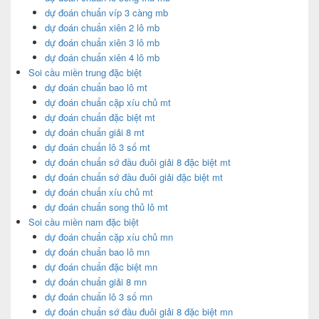
dự đoán chuẩn víp 3 càng mb
dự đoán chuẩn xiên 2 lô mb
dự đoán chuẩn xiên 3 lô mb
dự đoán chuẩn xiên 4 lô mb
Soi cầu miền trung đặc biệt
dự đoán chuẩn bao lô mt
dự đoán chuẩn cặp xíu chủ mt
dự đoán chuẩn đặc biệt mt
dự đoán chuẩn giải 8 mt
dự đoán chuẩn lô 3 số mt
dự đoán chuẩn sớ đầu đuôi giải 8 đặc biệt mt
dự đoán chuẩn sớ đầu đuôi giải đặc biệt mt
dự đoán chuẩn xíu chủ mt
dự đoán chuẩn song thủ lô mt
Soi cầu miền nam đặc biệt
dự đoán chuẩn cặp xíu chủ mn
dự đoán chuẩn bao lô mn
dự đoán chuẩn đặc biệt mn
dự đoán chuẩn giải 8 mn
dự đoán chuẩn lô 3 số mn
dự đoán chuẩn sớ đầu đuôi giải 8 đặc biệt mn