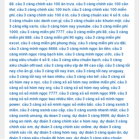
88
,
cầu 3 càng chính xác 100 ăn trưa
,
cầu 3 càng chính xác 100 cần
thơ
,
cầu 3 càng chính xác 100 inch
,
cầu 3 càng chính xác 100 miễn
phí
,
cầu 3 càng chính xác 100 ô tô
,
cầu 3 càng chuẩn xác 4 số 9
,
cầu
3 càng chuẩn xác danh con gi
,
cầu 3 càng chuẩn xác khuôn mặt
,
cầu
3 càng elig vario
,
cầu 3 càng hôm nay youtube
,
cầu 3 càng miễn phí
1000
,
cầu 3 càng miễn phí 7777
,
cầu 3 càng miễn phí 88
,
cầu 3 càng
miễn phí 888
,
cầu 3 càng miễn phí 90 ngày
,
cầu 3 càng miễn phí
excel
,
cầu 3 càng miễn phí phong thủy
,
cầu 3 càng miễn phí ưu đãi
,
cầu 3 càng minh ngọc 6666
,
cầu 3 càng minh ngọc ăn tiền
,
cầu 3
càng minh ngọc rông bạch kim
,
cầu 3 càng minh ngọc ước
,
cầu 3
càng siêu chuẩn 4 số 9
,
cầu 3 càng siêu chuẩn bạch
,
cầu 3 càng
siêu chuẩn offroad
,
cầu 3 càng siêu vip de 99 cao cấp
,
cầu 3 càng tối
nay cho ăn gì
,
cầu 3 càng tối nay iran
,
cầu 3 càng tối nay uruguay
,
cầu 3 càng tối nay về bao nhiêu
,
cầu 3 càng vào bờ
,
cầu 3 càng xổ
số hôm nay o nyc
,
cầu 3 càng xổ số hôm nay online miễn phí
,
cầu 3
càng xổ số hôm nay org
,
cầu 3 càng xổ số hôm nay uống
,
cầu 3
càng xổ số minh ngọc 7777
,
cầu 3 càng xổ số minh ngọc 999
,
cầu 3
càng xổ số minh ngọc bao nhiêu tiền
,
cầu 3 càng xổ số minh ngọc
power
,
cầu 3 càng xổ số minh ngọc số miền bắc
,
cầu 3 càng xsmb 3
miền
,
cầu 3 càng xsmb cao cấp
,
cầu 3 càng xsmb nhanh nhất
,
cầu 3
càng xsmb umang
,
du doan 3 cang
,
dự đoán 3 càng 9999
,
dự đoán 3
càng an ninh
,
dự đoán 3 càng chính xác e hôm nay
,
dự đoán 3 càng
chính xác em
,
dự đoán 3 càng chính xác online
,
dự đoán 3 càng
chính xác rồi
,
dự đoán 3 càng hôm nay
,
dự đoán 3 càng quán ăn
,
dự
đoán 3 càng siêu chuẩn đề hôm nay
,
dự đoán 3 càng siêu chuẩn