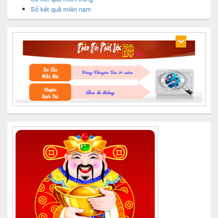
Số kết quả miền nam