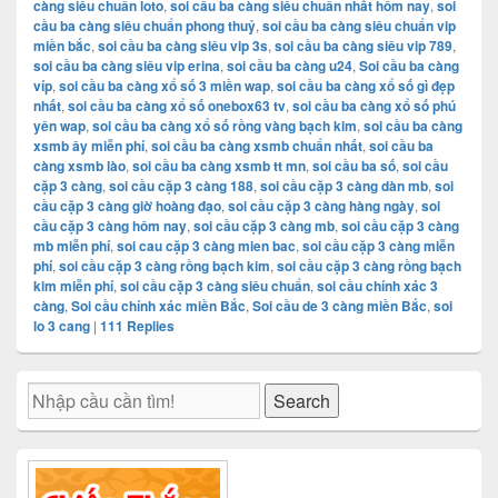
càng siêu chuẩn loto
,
soi cầu ba càng siêu chuẩn nhất hôm nay
,
soi
cầu ba càng siêu chuẩn phong thuỷ
,
soi cầu ba càng siêu chuẩn vip
miền bắc
,
soi cầu ba càng siêu vip 3s
,
soi cầu ba càng siêu vip 789
,
soi cầu ba càng siêu vip erina
,
soi cầu ba càng u24
,
Soi cầu ba càng
víp
,
soi cầu ba càng xổ số 3 miền wap
,
soi cầu ba càng xổ số gì đẹp
nhất
,
soi cầu ba càng xổ số onebox63 tv
,
soi cầu ba càng xổ số phú
yên wap
,
soi cầu ba càng xổ số rồng vàng bạch kim
,
soi cầu ba càng
xsmb ây miễn phí
,
soi cầu ba càng xsmb chuẩn nhất
,
soi cầu ba
càng xsmb lào
,
soi cầu ba càng xsmb tt mn
,
soi cầu ba số
,
soi cầu
cặp 3 càng
,
soi cầu cặp 3 càng 188
,
soi cầu cặp 3 càng dàn mb
,
soi
cầu cặp 3 càng giờ hoàng đạo
,
soi cầu cặp 3 càng hàng ngày
,
soi
cầu cặp 3 càng hôm nay
,
soi cầu cặp 3 càng mb
,
soi cầu cặp 3 càng
mb miễn phí
,
soi cau cặp 3 càng mien bac
,
soi cầu cặp 3 càng miễn
phí
,
soi cầu cặp 3 càng rồng bạch kim
,
soi cầu cặp 3 càng rồng bạch
kim miễn phí
,
soi cầu cặp 3 càng siêu chuẩn
,
soi cầu chính xác 3
càng
,
Soi cầu chính xác miền Bắc
,
Soi cầu de 3 càng miền Bắc
,
soi
lo 3 cang
|
111
Replies
Primary
Search
Sidebar
Widget
Area