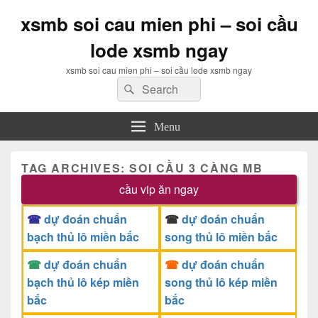
xsmb soi cau mien phi – soi cầu
lode xsmb ngay
xsmb soi cau mien phi – soi cầu lode xsmb ngay
Search
Search
for:
Menu
TAG ARCHIVES:
SOI CẦU 3 CÀNG MB
cầu vip ăn ngay
☎
dự đoán chuẩn
☎
dự đoán chuẩn
bạch thủ lô miền bắc
song thủ lô miền bắc
☎
dự đoán chuẩn
☎
dự đoán chuẩn
bạch thủ lô kép miền
song thủ lô kép miền
bắc
bắc