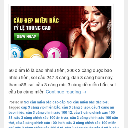
50 điểm lô là bao nhiêu tiền, 200k 3 càng được bao
nhiêu tiền, soi cầu 247 3 càng, dàn 3 càng hôm nay,
thanlo86, soi cầu 3 càng mb, 3 càng đề miền bắc, soi
dự đoán chuẩn cặp 3 
cầu ba càng miền
Continue reading
→
Posted in
Soi cầu miền bắc cao cấp
,
Soi cầu miền bắc đặc biệt
|
Tagged
cặp 3 càng víp miền bắc
,
cầu 3 càng 5 tép)
,
cầu 3 càng ăn
bao nhiêu
,
cầu 3 càng chính xác 100 12
,
cầu 3 càng chính xác 100
88
,
cầu 3 càng chính xác 100 ăn trưa
,
cầu 3 càng chính xác 100 cần
thơ
,
cầu 3 càng chính xác 100 inch
,
cầu 3 càng chính xác 100 miễn
phí
,
cầu 3 càng chính xác 100 ô tô
,
cầu 3 càng chuẩn xác 4 số 9
,
cầu