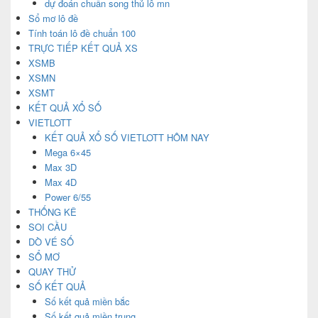
dự đoán chuẩn song thủ lô mn
Sổ mơ lô đề
Tính toán lô đề chuẩn 100
TRỰC TIẾP KẾT QUẢ XS
XSMB
XSMN
XSMT
KẾT QUẢ XỔ SỐ
VIETLOTT
KẾT QUẢ XỔ SỐ VIETLOTT HÔM NAY
Mega 6×45
Max 3D
Max 4D
Power 6/55
THỐNG KÊ
SOI CẦU
DÒ VÉ SỐ
SỔ MƠ
QUAY THỬ
SỐ KẾT QUẢ
Số kết quả miền bắc
Số kết quả miền trung