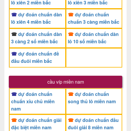
lô xiên 2 miền bắc
lô xiên 3 miền bắc
☎
dự đoán chuẩn dàn
☎
dự đoán chuẩn
lô xiên 4 miền bắc
chuẩn 3 càng miền bắc
☎
dự đoán chuẩn dàn
☎
dự đoán chuẩn dàn
3 càng 2 số miền bắc
lô 10 số miền bắc
☎
dự đoán chuẩn đề
đầu đuôi miền bắc
cầu víp miền nam
☎
dự đoán chuẩn
☎
dự đoán chuẩn
chuẩn xỉu chủ miền
song thủ lô miền nam
nam
☎
dự đoán chuẩn giải
☎
dự đoán chuẩn đầu
đặc biệt miền nam
đuôi giải 8 miền nam