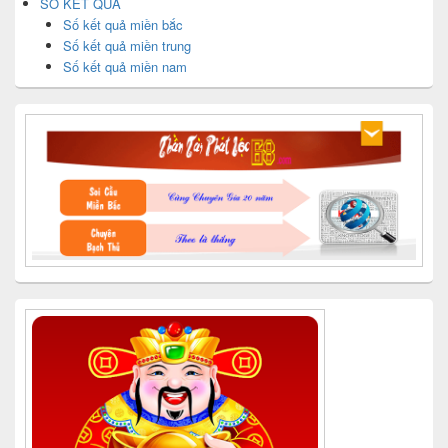
SỐ KẾT QUẢ
Số kết quả miền bắc
Số kết quả miền trung
Số kết quả miền nam