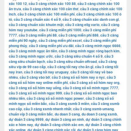
xác 100 12
,
cầu 3 càng chính xác 100 88
,
cầu 3 càng chính xác 100
ăn trưa
,
cầu 3 càng chính xác 100 cần thơ
,
cầu 3 càng chính xác 100
inch
,
cầu 3 càng chính xác 100 miễn phí
,
cầu 3 càng chính xác 100 ô
tô
,
cầu 3 càng chuẩn xác 4 số 9
,
cầu 3 càng chuẩn xác danh con gi
,
cầu 3 càng chuẩn xác khuôn mặt
,
cầu 3 càng elig vario
,
cầu 3 càng
hôm nay youtube
,
cầu 3 càng miễn phí 1000
,
cầu 3 càng miễn phí
7777
,
cầu 3 càng miễn phí 88
,
cầu 3 càng miễn phí 888
,
cầu 3 càng
miễn phí 90 ngày
,
cầu 3 càng miễn phí excel
,
cầu 3 càng miễn phí
phong thủy
,
cầu 3 càng miễn phí ưu đãi
,
cầu 3 càng minh ngọc 6666
,
cầu 3 càng minh ngọc ăn tiền
,
cầu 3 càng minh ngọc rông bạch kim
,
cầu 3 càng minh ngọc ước
,
cầu 3 càng siêu chuẩn 4 số 9
,
cầu 3
càng siêu chuẩn bạch
,
cầu 3 càng siêu chuẩn offroad
,
cầu 3 càng
siêu vip de 99 cao cấp
,
cầu 3 càng tối nay cho ăn gì
,
cầu 3 càng tối
nay iran
,
cầu 3 càng tối nay uruguay
,
cầu 3 càng tối nay về bao
nhiêu
,
cầu 3 càng vào bờ
,
cầu 3 càng xổ số hôm nay o nyc
,
cầu 3
càng xổ số hôm nay online miễn phí
,
cầu 3 càng xổ số hôm nay org
,
cầu 3 càng xổ số hôm nay uống
,
cầu 3 càng xổ số minh ngọc 7777
,
cầu 3 càng xổ số minh ngọc 999
,
cầu 3 càng xổ số minh ngọc bao
nhiêu tiền
,
cầu 3 càng xổ số minh ngọc power
,
cầu 3 càng xổ số
minh ngọc số miền bắc
,
cầu 3 càng xsmb 3 miền
,
cầu 3 càng xsmb
cao cấp
,
cầu 3 càng xsmb nhanh nhất
,
cầu 3 càng xsmb umang
,
chuẩn víp 3 càng miền bắc
,
du doan 3 cang
,
du doan 3 cang xsmb
,
dự đoán 3 càng 9999
,
dự đoán 3 càng an ninh
,
dự đoán 3 càng chính
xác e hôm nay
,
dự đoán 3 càng chính xác em
,
dự đoán 3 càng chính
xác online
,
dự đoán 3 càng chính xác rồi
,
dự đoán 3 càng hôm nay
,