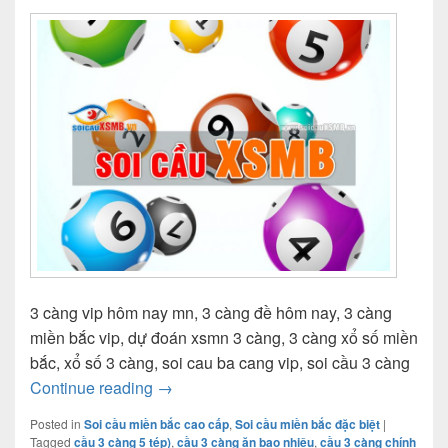
3 càng vip hôm nay mn, 3 càng đề hôm nay, 3 càng
miền bắc vip, dự đoán xsmn 3 càng, 3 càng xổ số miền
bắc, xổ số 3 càng, soi cau ba cang vip, soi cầu 3 càng
dự đoán chuẩn víp 3 càng mb
Continue reading
→
Posted in
Soi cầu miền bắc cao cấp
,
Soi cầu miền bắc đặc biệt
|
Tagged
cầu 3 càng 5 tép)
,
cầu 3 càng ăn bao nhiêu
,
cầu 3 càng chính