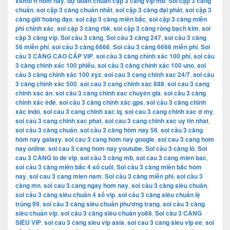
xsmb tt hôm nay
,
dự đoán chuẩn cặp 3 càng víp mb
,
Soi cặp 3 càng
chuẩn
,
soi cặp 3 càng chuẩn nhất
,
soi cặp 3 càng đại phát
,
soi cặp 3
càng giờ hoàng đạo
,
soi cặp 3 càng miền bắc
,
soi cặp 3 càng miễn
phí chính xác
,
soi cặp 3 càng rbk
,
soi cặp 3 càng rồng bạch kim
,
soi
cặp 3 càng víp
,
Soi cầu 3 càng
,
Soi cầu 3 càng 247
,
soi cầu 3 càng
56 miễn phí
,
soi cầu 3 càng 6666
,
Soi cầu 3 càng 6666 miễn phí
,
Soi
cầu 3 CÀNG CAO CẤP VIP
,
soi cầu 3 càng chính xác 100 phí
,
soi cầu
3 càng chính xác 100 phiếu
,
soi cầu 3 càng chính xác 100 uno
,
soi
cầu 3 càng chính xác 100 xyz
,
soi cau 3 cang chinh xac 24/7
,
soi cầu
3 càng chính xác 500
,
soi cau 3 cang chinh xac 888
,
soi cau 3 cang
chinh xac ân
,
soi cầu 3 càng chinh xac chuyên gia
,
soi cầu 3 càng
chính xác êđê
,
soi cầu 3 càng chính xác gps
,
soi cầu 3 càng chính
xác indo
,
soi cau 3 cang chinh xac iq
,
soi cau 3 cang chinh xac ơ my
,
soi cau 3 cang chinh xac phat
,
soi cau 3 cang chinh xac uy tin nhat
,
soi cầu 3 càng chuẩn
,
soi cầu 3 càng hôm nay 56
,
soi cầu 3 càng
hôm nay galaxy
,
soi cau 3 cang hom nay google
,
soi cau 3 cang hom
nay online
,
soi cau 3 cang hom nay youtube
,
Soi cầu 3 càng lô
,
Soi
cau 3 CÀNG lo de vip
,
soi cầu 3 càng mb
,
soi cau 3 cang mien bac
,
soi cầu 3 càng miền bắc 4 số cuối
,
Soi cầu 3 càng miền bắc hôm
nay
,
soi cau 3 cang mien nam
,
Soi cầu 3 càng miễn phí
,
soi cầu 3
càng mn
,
soi cau 3 cang ngay hom nay
,
soi cầu 3 càng siêu chuẩn
,
soi cầu 3 càng siêu chuẩn 4 số vip
,
soi cầu 3 càng siêu chuẩn lệ
trúng 99
,
soi cầu 3 càng siêu chuẩn phương trang
,
soi cầu 3 càng
siêu chuẩn vip
,
soi cầu 3 càng siêu chuẩn yo88
,
Soi cầu 3 CÀNG
SIÊU VIP
,
soi cau 3 cang sieu vip asia
,
soi cau 3 cang sieu vip ee
,
soi