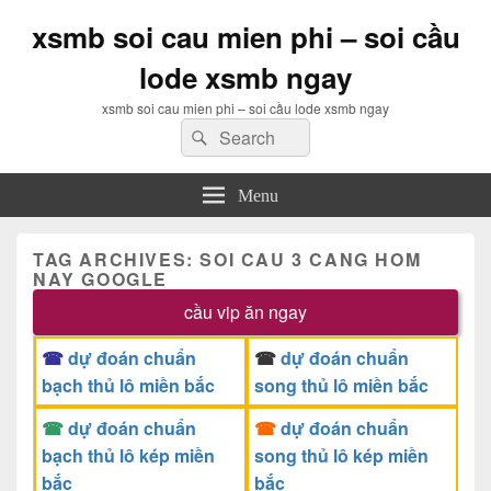
xsmb soi cau mien phi – soi cầu
lode xsmb ngay
xsmb soi cau mien phi – soi cầu lode xsmb ngay
Search
Search
for:
Menu
TAG ARCHIVES:
SOI CAU 3 CANG HOM
NAY GOOGLE
cầu vip ăn ngay
☎
dự đoán chuẩn
☎
dự đoán chuẩn
bạch thủ lô miền bắc
song thủ lô miền bắc
☎
dự đoán chuẩn
☎
dự đoán chuẩn
bạch thủ lô kép miền
song thủ lô kép miền
bắc
bắc