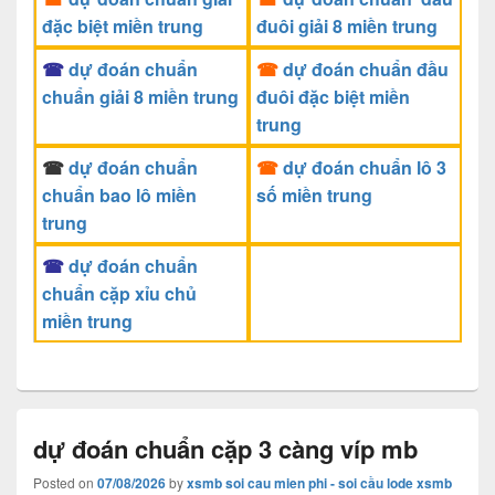
đặc biệt miền trung
đuôi giải 8 miền trung
☎
dự đoán chuẩn
☎
dự đoán chuẩn đầu
chuẩn giải 8 miền trung
đuôi đặc biệt miền
trung
☎
dự đoán chuẩn
☎
dự đoán chuẩn lô 3
chuẩn bao lô miền
số miền trung
trung
☎
dự đoán chuẩn
chuẩn cặp xỉu chủ
miền trung
dự đoán chuẩn cặp 3 càng víp mb
Posted on
07/08/2026
by
xsmb soi cau mien phi - soi cầu lode xsmb