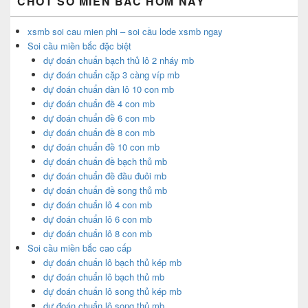
CHỐT SỐ MIỀN BẮC HÔM NAY
xsmb soi cau mien phi – soi cầu lode xsmb ngay
Soi cầu miền bắc đặc biệt
dự đoán chuẩn bạch thủ lô 2 nháy mb
dự đoán chuẩn cặp 3 càng víp mb
dự đoán chuẩn dàn lô 10 con mb
dự đoán chuẩn đề 4 con mb
dự đoán chuẩn đề 6 con mb
dự đoán chuẩn đề 8 con mb
dự đoán chuẩn đề 10 con mb
dự đoán chuẩn đề bạch thủ mb
dự đoán chuẩn đề đầu đuôi mb
dự đoán chuẩn đề song thủ mb
dự đoán chuẩn lô 4 con mb
dự đoán chuẩn lô 6 con mb
dự đoán chuẩn lô 8 con mb
Soi cầu miền bắc cao cấp
dự đoán chuẩn lô bạch thủ kép mb
dự đoán chuẩn lô bạch thủ mb
dự đoán chuẩn lô song thủ kép mb
dự đoán chuẩn lô song thủ mb