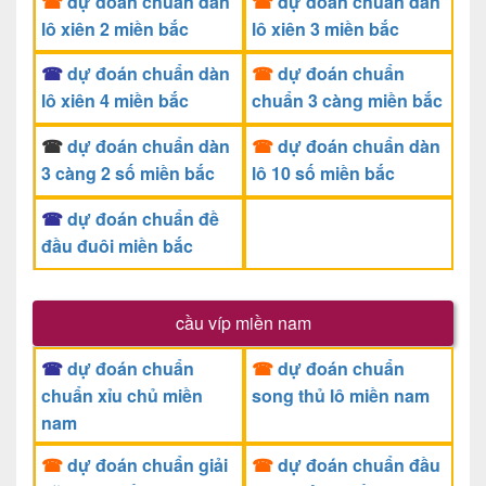
☎
dự đoán chuẩn dàn
☎
dự đoán chuẩn dàn
lô xiên 2 miền bắc
lô xiên 3 miền bắc
☎
dự đoán chuẩn dàn
☎
dự đoán chuẩn
lô xiên 4 miền bắc
chuẩn 3 càng miền bắc
☎
dự đoán chuẩn dàn
☎
dự đoán chuẩn dàn
3 càng 2 số miền bắc
lô 10 số miền bắc
☎
dự đoán chuẩn đề
đầu đuôi miền bắc
cầu víp miền nam
☎
dự đoán chuẩn
☎
dự đoán chuẩn
chuẩn xỉu chủ miền
song thủ lô miền nam
nam
☎
dự đoán chuẩn giải
☎
dự đoán chuẩn đầu