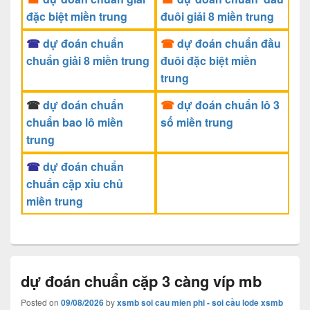
đặc biệt miền trung
đuôi giải 8 miền trung
☎
dự đoán chuẩn
☎
dự đoán chuẩn đầu
chuẩn giải 8 miền trung
đuôi đặc biệt miền
trung
☎
dự đoán chuẩn
☎
dự đoán chuẩn lô 3
chuẩn bao lô miền
số miền trung
trung
☎
dự đoán chuẩn
chuẩn cặp xỉu chủ
miền trung
dự đoán chuẩn cặp 3 càng víp mb
Posted on
09/08/2026
by
xsmb soi cau mien phi - soi cầu lode xsmb