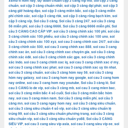
xsmb tt hôm nay
,
dự đoán chuẩn cặp 3 càng víp mb
,
Soi cặp 3 càng
chuẩn
,
soi cặp 3 càng chuẩn nhất
,
soi cặp 3 càng đại phát
,
soi cặp 3
càng giờ hoàng đạo
,
soi cặp 3 càng miền bắc
,
soi cặp 3 càng miễn
phí chính xác
,
soi cặp 3 càng rbk
,
soi cặp 3 càng rồng bạch kim
,
soi
cặp 3 càng víp
,
Soi cầu 3 càng
,
Soi cầu 3 càng 247
,
soi cầu 3 càng
56 miễn phí
,
soi cầu 3 càng 6666
,
Soi cầu 3 càng 6666 miễn phí
,
Soi
cầu 3 CÀNG CAO CẤP VIP
,
soi cầu 3 càng chính xác 100 phí
,
soi cầu
3 càng chính xác 100 phiếu
,
soi cầu 3 càng chính xác 100 uno
,
soi
cầu 3 càng chính xác 100 xyz
,
soi cau 3 cang chinh xac 24/7
,
soi cầu
3 càng chính xác 500
,
soi cau 3 cang chinh xac 888
,
soi cau 3 cang
chinh xac ân
,
soi cầu 3 càng chinh xac chuyên gia
,
soi cầu 3 càng
chính xác êđê
,
soi cầu 3 càng chính xác gps
,
soi cầu 3 càng chính
xác indo
,
soi cau 3 cang chinh xac iq
,
soi cau 3 cang chinh xac ơ my
,
soi cau 3 cang chinh xac phat
,
soi cau 3 cang chinh xac uy tin nhat
,
soi cầu 3 càng chuẩn
,
soi cầu 3 càng hôm nay 56
,
soi cầu 3 càng
hôm nay galaxy
,
soi cau 3 cang hom nay google
,
soi cau 3 cang hom
nay online
,
soi cau 3 cang hom nay youtube
,
Soi cầu 3 càng lô
,
Soi
cau 3 CÀNG lo de vip
,
soi cầu 3 càng mb
,
soi cau 3 cang mien bac
,
soi cầu 3 càng miền bắc 4 số cuối
,
Soi cầu 3 càng miền bắc hôm
nay
,
soi cau 3 cang mien nam
,
Soi cầu 3 càng miễn phí
,
soi cầu 3
càng mn
,
soi cau 3 cang ngay hom nay
,
soi cầu 3 càng siêu chuẩn
,
soi cầu 3 càng siêu chuẩn 4 số vip
,
soi cầu 3 càng siêu chuẩn lệ
trúng 99
,
soi cầu 3 càng siêu chuẩn phương trang
,
soi cầu 3 càng
siêu chuẩn vip
,
soi cầu 3 càng siêu chuẩn yo88
,
Soi cầu 3 CÀNG
SIÊU VIP
,
soi cau 3 cang sieu vip asia
,
soi cau 3 cang sieu vip ee
,
soi