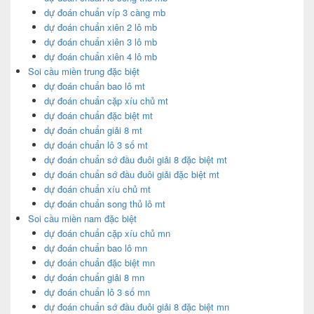
dự đoán chuẩn víp 3 càng mb
dự đoán chuẩn xiên 2 lô mb
dự đoán chuẩn xiên 3 lô mb
dự đoán chuẩn xiên 4 lô mb
Soi cầu miền trung đặc biệt
dự đoán chuẩn bao lô mt
dự đoán chuẩn cặp xíu chủ mt
dự đoán chuẩn đặc biệt mt
dự đoán chuẩn giải 8 mt
dự đoán chuẩn lô 3 số mt
dự đoán chuẩn sớ đầu đuôi giải 8 đặc biệt mt
dự đoán chuẩn sớ đầu đuôi giải đặc biệt mt
dự đoán chuẩn xíu chủ mt
dự đoán chuẩn song thủ lô mt
Soi cầu miền nam đặc biệt
dự đoán chuẩn cặp xíu chủ mn
dự đoán chuẩn bao lô mn
dự đoán chuẩn đặc biệt mn
dự đoán chuẩn giải 8 mn
dự đoán chuẩn lô 3 số mn
dự đoán chuẩn sớ đầu đuôi giải 8 đặc biệt mn