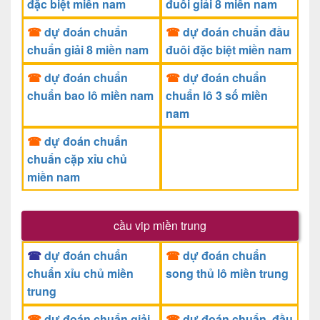
đặc biệt miền nam
đuôi giải 8 miền nam
☎
dự đoán chuẩn
☎
dự đoán chuẩn đầu
chuẩn giải 8 miền nam
đuôi đặc biệt miền nam
☎
dự đoán chuẩn
☎
dự đoán chuẩn
chuẩn bao lô miền nam
chuẩn lô 3 số miền
nam
☎
dự đoán chuẩn
chuẩn cặp xỉu chủ
miền nam
cầu vip miền trung
☎
dự đoán chuẩn
☎
dự đoán chuẩn
chuẩn xỉu chủ miền
song thủ lô miền trung
trung
☎
dự đoán chuẩn giải
☎
dự đoán chuẩn đầu