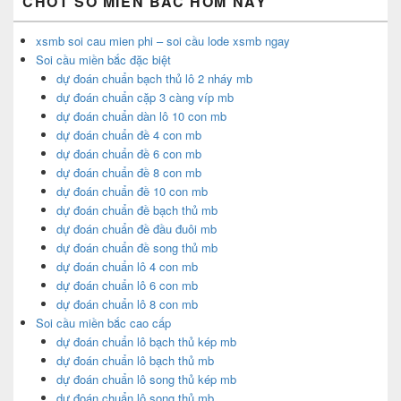
CHỐT SỐ MIỀN BẮC HÔM NAY
xsmb soi cau mien phi – soi cầu lode xsmb ngay
Soi cầu miền bắc đặc biệt
dự đoán chuẩn bạch thủ lô 2 nháy mb
dự đoán chuẩn cặp 3 càng víp mb
dự đoán chuẩn dàn lô 10 con mb
dự đoán chuẩn đề 4 con mb
dự đoán chuẩn đề 6 con mb
dự đoán chuẩn đề 8 con mb
dự đoán chuẩn đề 10 con mb
dự đoán chuẩn đề bạch thủ mb
dự đoán chuẩn đề đầu đuôi mb
dự đoán chuẩn đề song thủ mb
dự đoán chuẩn lô 4 con mb
dự đoán chuẩn lô 6 con mb
dự đoán chuẩn lô 8 con mb
Soi cầu miền bắc cao cấp
dự đoán chuẩn lô bạch thủ kép mb
dự đoán chuẩn lô bạch thủ mb
dự đoán chuẩn lô song thủ kép mb
dự đoán chuẩn lô song thủ mb