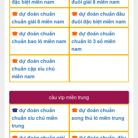
đặc biệt miền nam
đuôi giải 8 miền nam
☎
dự đoán chuẩn
☎
dự đoán chuẩn đầu
chuẩn giải 8 miền nam
đuôi đặc biệt miền nam
☎
dự đoán chuẩn
☎
dự đoán chuẩn
chuẩn bao lô miền nam
chuẩn lô 3 số miền
nam
☎
dự đoán chuẩn
chuẩn cặp xỉu chủ
miền nam
cầu vip miền trung
☎
dự đoán chuẩn
☎
dự đoán chuẩn
chuẩn xỉu chủ miền
song thủ lô miền trung
trung
☎
dự đoán chuẩn giải
☎
dự đoán chuẩn đầu