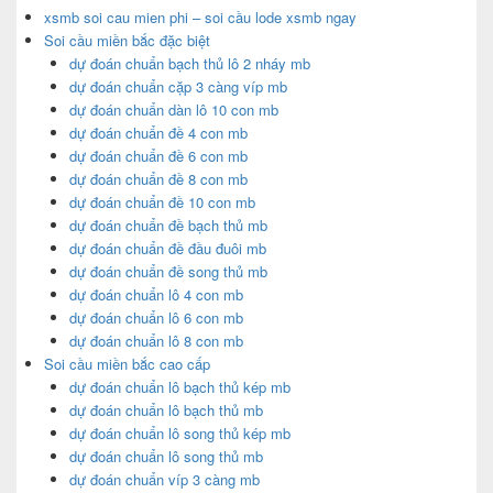
xsmb soi cau mien phi – soi cầu lode xsmb ngay
Soi cầu miền bắc đặc biệt
dự đoán chuẩn bạch thủ lô 2 nháy mb
dự đoán chuẩn cặp 3 càng víp mb
dự đoán chuẩn dàn lô 10 con mb
dự đoán chuẩn đề 4 con mb
dự đoán chuẩn đề 6 con mb
dự đoán chuẩn đề 8 con mb
dự đoán chuẩn đề 10 con mb
dự đoán chuẩn đề bạch thủ mb
dự đoán chuẩn đề đầu đuôi mb
dự đoán chuẩn đề song thủ mb
dự đoán chuẩn lô 4 con mb
dự đoán chuẩn lô 6 con mb
dự đoán chuẩn lô 8 con mb
Soi cầu miền bắc cao cấp
dự đoán chuẩn lô bạch thủ kép mb
dự đoán chuẩn lô bạch thủ mb
dự đoán chuẩn lô song thủ kép mb
dự đoán chuẩn lô song thủ mb
dự đoán chuẩn víp 3 càng mb