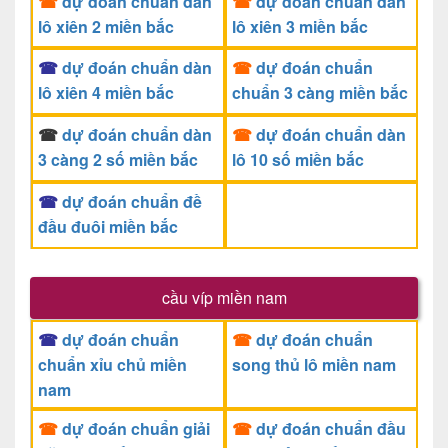
☎
dự đoán chuẩn dàn
☎
dự đoán chuẩn dàn
lô xiên 2 miền bắc
lô xiên 3 miền bắc
☎
dự đoán chuẩn dàn
☎
dự đoán chuẩn
lô xiên 4 miền bắc
chuẩn 3 càng miền bắc
☎
dự đoán chuẩn dàn
☎
dự đoán chuẩn dàn
3 càng 2 số miền bắc
lô 10 số miền bắc
☎
dự đoán chuẩn đề
đầu đuôi miền bắc
cầu víp miền nam
☎
dự đoán chuẩn
☎
dự đoán chuẩn
chuẩn xỉu chủ miền
song thủ lô miền nam
nam
☎
dự đoán chuẩn giải
☎
dự đoán chuẩn đầu