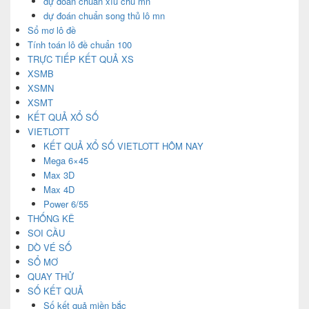
dự đoán chuẩn xíu chủ mn
dự đoán chuẩn song thủ lô mn
Sổ mơ lô đề
Tính toán lô đề chuẩn 100
TRỰC TIẾP KẾT QUẢ XS
XSMB
XSMN
XSMT
KẾT QUẢ XỔ SỐ
VIETLOTT
KẾT QUẢ XỔ SỐ VIETLOTT HÔM NAY
Mega 6×45
Max 3D
Max 4D
Power 6/55
THỐNG KÊ
SOI CẦU
DÒ VÉ SỐ
SỔ MƠ
QUAY THỬ
SỐ KẾT QUẢ
Số kết quả miền bắc