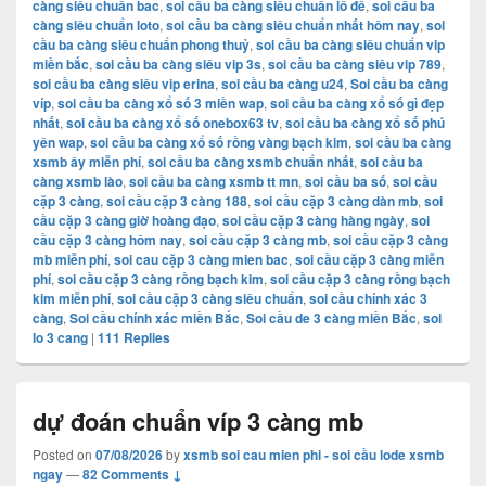
càng siêu chuẩn bac
,
soi cầu ba càng siêu chuẩn lô đề
,
soi cầu ba
càng siêu chuẩn loto
,
soi cầu ba càng siêu chuẩn nhất hôm nay
,
soi
cầu ba càng siêu chuẩn phong thuỷ
,
soi cầu ba càng siêu chuẩn vip
miền bắc
,
soi cầu ba càng siêu vip 3s
,
soi cầu ba càng siêu vip 789
,
soi cầu ba càng siêu vip erina
,
soi cầu ba càng u24
,
Soi cầu ba càng
víp
,
soi cầu ba càng xổ số 3 miền wap
,
soi cầu ba càng xổ số gì đẹp
nhất
,
soi cầu ba càng xổ số onebox63 tv
,
soi cầu ba càng xổ số phú
yên wap
,
soi cầu ba càng xổ số rồng vàng bạch kim
,
soi cầu ba càng
xsmb ây miễn phí
,
soi cầu ba càng xsmb chuẩn nhất
,
soi cầu ba
càng xsmb lào
,
soi cầu ba càng xsmb tt mn
,
soi cầu ba số
,
soi cầu
cặp 3 càng
,
soi cầu cặp 3 càng 188
,
soi cầu cặp 3 càng dàn mb
,
soi
cầu cặp 3 càng giờ hoàng đạo
,
soi cầu cặp 3 càng hàng ngày
,
soi
cầu cặp 3 càng hôm nay
,
soi cầu cặp 3 càng mb
,
soi cầu cặp 3 càng
mb miễn phí
,
soi cau cặp 3 càng mien bac
,
soi cầu cặp 3 càng miễn
phí
,
soi cầu cặp 3 càng rồng bạch kim
,
soi cầu cặp 3 càng rồng bạch
kim miễn phí
,
soi cầu cặp 3 càng siêu chuẩn
,
soi cầu chính xác 3
càng
,
Soi cầu chính xác miền Bắc
,
Soi cầu de 3 càng miền Bắc
,
soi
lo 3 cang
|
111
Replies
dự đoán chuẩn víp 3 càng mb
Posted on
07/08/2026
by
xsmb soi cau mien phi - soi cầu lode xsmb
ngay
—
82 Comments ↓