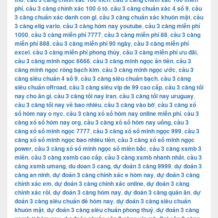
phí
,
cầu 3 càng chính xác 100 ô tô
,
cầu 3 càng chuẩn xác 4 số 9
,
cầu
3 càng chuẩn xác danh con gi
,
cầu 3 càng chuẩn xác khuôn mặt
,
cầu
3 càng elig vario
,
cầu 3 càng hôm nay youtube
,
cầu 3 càng miễn phí
1000
,
cầu 3 càng miễn phí 7777
,
cầu 3 càng miễn phí 88
,
cầu 3 càng
miễn phí 888
,
cầu 3 càng miễn phí 90 ngày
,
cầu 3 càng miễn phí
excel
,
cầu 3 càng miễn phí phong thủy
,
cầu 3 càng miễn phí ưu đãi
,
cầu 3 càng minh ngọc 6666
,
cầu 3 càng minh ngọc ăn tiền
,
cầu 3
càng minh ngọc rông bạch kim
,
cầu 3 càng minh ngọc ước
,
cầu 3
càng siêu chuẩn 4 số 9
,
cầu 3 càng siêu chuẩn bạch
,
cầu 3 càng
siêu chuẩn offroad
,
cầu 3 càng siêu vip de 99 cao cấp
,
cầu 3 càng tối
nay cho ăn gì
,
cầu 3 càng tối nay iran
,
cầu 3 càng tối nay uruguay
,
cầu 3 càng tối nay về bao nhiêu
,
cầu 3 càng vào bờ
,
cầu 3 càng xổ
số hôm nay o nyc
,
cầu 3 càng xổ số hôm nay online miễn phí
,
cầu 3
càng xổ số hôm nay org
,
cầu 3 càng xổ số hôm nay uống
,
cầu 3
càng xổ số minh ngọc 7777
,
cầu 3 càng xổ số minh ngọc 999
,
cầu 3
càng xổ số minh ngọc bao nhiêu tiền
,
cầu 3 càng xổ số minh ngọc
power
,
cầu 3 càng xổ số minh ngọc số miền bắc
,
cầu 3 càng xsmb 3
miền
,
cầu 3 càng xsmb cao cấp
,
cầu 3 càng xsmb nhanh nhất
,
cầu 3
càng xsmb umang
,
du doan 3 cang
,
dự đoán 3 càng 9999
,
dự đoán 3
càng an ninh
,
dự đoán 3 càng chính xác e hôm nay
,
dự đoán 3 càng
chính xác em
,
dự đoán 3 càng chính xác online
,
dự đoán 3 càng
chính xác rồi
,
dự đoán 3 càng hôm nay
,
dự đoán 3 càng quán ăn
,
dự
đoán 3 càng siêu chuẩn đề hôm nay
,
dự đoán 3 càng siêu chuẩn
khuôn mặt
,
dự đoán 3 càng siêu chuẩn phong thuỷ
,
dự đoán 3 càng