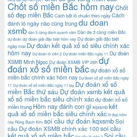
Chốt số miền Bắc hôm nay
Chốt
số đẹp miền Bắc
Cách
Cách bắt lô chuẩn theo ngày
du doan
đánh lô ngày nào cũng trúng
xsmb
Dàn de 3 càng miền Bắc
dàn 3 càng đánh quanh năm
Dự đoán giải đặc biệt
dự đoán giải đặc biệt hôm nay
dự đoán
Dự đoán kết quả xổ số siêu chính xác
ngày mai
hôm nay
Dự đoán
Dự đoán lô xiên 2
Dự đoán miền Bắc ngày 11
dự
XSMB Minh Ngọc
Dự đoán XSMB VIP 26h
đoán xổ số miền bắc
dự đoán xổ số
miền bắc chính xác hôm nay
Dự đoán xổ số miền Bắc ngày
Dự đoán xổ số
11
Dự đoán xổ số miền Bắc ngày 11 tay
miền Bắc thứ sáu Dự đoán xsmb kết quả
xổ số miền bắc siêu chính xác
dự đoán xổ số
kết
Hôm nay đánh con gì
miền trung
kqxsmb
quả xổ số miền bắc siêu chính xác
lô đẹp hôm
soi cầu dự đoán kqxsmb
Soi
Rồng Bạch Kim
nay
soi cầu
cầu Dự đoán XSMB chính xác 100
kết quả xổ số miền bắc
Soi cầu
Soi cầu lô xiên 2