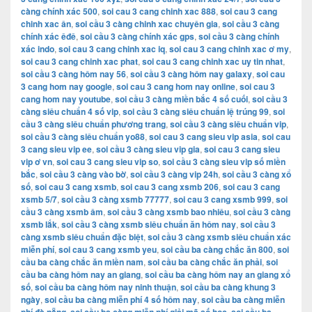
càng chính xác 500
,
soi cau 3 cang chinh xac 888
,
soi cau 3 cang
chinh xac ân
,
soi cầu 3 càng chinh xac chuyên gia
,
soi cầu 3 càng
chính xác êđê
,
soi cầu 3 càng chính xác gps
,
soi cầu 3 càng chính
xác indo
,
soi cau 3 cang chinh xac iq
,
soi cau 3 cang chinh xac ơ my
,
soi cau 3 cang chinh xac phat
,
soi cau 3 cang chinh xac uy tin nhat
,
soi cầu 3 càng hôm nay 56
,
soi cầu 3 càng hôm nay galaxy
,
soi cau
3 cang hom nay google
,
soi cau 3 cang hom nay online
,
soi cau 3
cang hom nay youtube
,
soi cầu 3 càng miền bắc 4 số cuối
,
soi cầu 3
càng siêu chuẩn 4 số vip
,
soi cầu 3 càng siêu chuẩn lệ trúng 99
,
soi
cầu 3 càng siêu chuẩn phương trang
,
soi cầu 3 càng siêu chuẩn vip
,
soi cầu 3 càng siêu chuẩn yo88
,
soi cau 3 cang sieu vip asia
,
soi cau
3 cang sieu vip ee
,
soi cầu 3 càng sieu vip gia
,
soi cau 3 cang sieu
vip ơ vn
,
soi cau 3 cang sieu vip so
,
soi cầu 3 càng sieu vip số miền
bắc
,
soi cầu 3 càng vào bờ
,
soi cầu 3 càng vip 24h
,
soi cầu 3 càng xổ
số
,
soi cau 3 cang xsmb
,
soi cau 3 cang xsmb 206
,
soi cau 3 cang
xsmb 5/7
,
soi cầu 3 càng xsmb 77777
,
soi cau 3 cang xsmb 999
,
soi
cầu 3 càng xsmb âm
,
soi cầu 3 càng xsmb bao nhiêu
,
soi cầu 3 càng
xsmb lắk
,
soi cầu 3 càng xsmb siêu chuẩn ăn hôm nay
,
soi cầu 3
càng xsmb siêu chuẩn đặc biệt
,
soi cầu 3 càng xsmb siêu chuẩn xác
miễn phí
,
soi cau 3 cang xsmb yeu
,
soi cầu ba càng chắc ăn 800
,
soi
cầu ba càng chắc ăn miền nam
,
soi cầu ba càng chắc ăn phải
,
soi
cầu ba càng hôm nay an giang
,
soi cầu ba càng hôm nay an giang xổ
số
,
soi cầu ba càng hôm nay ninh thuận
,
soi cầu ba càng khung 3
ngày
,
soi cầu ba càng miễn phí 4 số hôm nay
,
soi cầu ba càng miễn
phí đà nẵng
,
soi cầu ba càng miễn phí giải mã số học
,
soi cầu ba