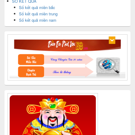
SỐ KẾT QUẢ
Số kết quả miền bắc
Số kết quả miền trung
Số kết quả miền nam