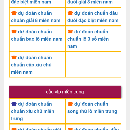
đặc biệt miền nam
đuôi giải 8 miền nam
☎
dự đoán chuẩn
☎
dự đoán chuẩn đầu
chuẩn giải 8 miền nam
đuôi đặc biệt miền nam
☎
dự đoán chuẩn
☎
dự đoán chuẩn
chuẩn bao lô miền nam
chuẩn lô 3 số miền
nam
☎
dự đoán chuẩn
chuẩn cặp xỉu chủ
miền nam
cầu vip miền trung
☎
dự đoán chuẩn
☎
dự đoán chuẩn
chuẩn xỉu chủ miền
song thủ lô miền trung
trung
☎
dự đoán chuẩn giải
☎
dự đoán chuẩn đầu