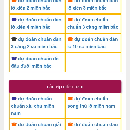
☎
dự đoán chuẩn dàn
☎
dự đoán chuẩn dàn
lô xiên 2 miền bắc
lô xiên 3 miền bắc
☎
dự đoán chuẩn dàn
☎
dự đoán chuẩn
lô xiên 4 miền bắc
chuẩn 3 càng miền bắc
☎
dự đoán chuẩn dàn
☎
dự đoán chuẩn dàn
3 càng 2 số miền bắc
lô 10 số miền bắc
☎
dự đoán chuẩn đề
đầu đuôi miền bắc
cầu víp miền nam
☎
dự đoán chuẩn
☎
dự đoán chuẩn
chuẩn xỉu chủ miền
song thủ lô miền nam
nam
☎
dự đoán chuẩn giải
☎
dự đoán chuẩn đầu