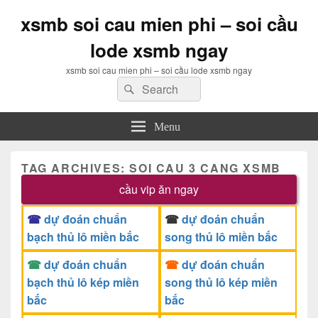
xsmb soi cau mien phi – soi cầu
lode xsmb ngay
xsmb soi cau mien phi – soi cầu lode xsmb ngay
Search
Search
for:
Menu
TAG ARCHIVES:
SOI CAU 3 CANG XSMB
cầu vip ăn ngay
☎
dự đoán chuẩn
☎
dự đoán chuẩn
bạch thủ lô miền bắc
song thủ lô miền bắc
☎
dự đoán chuẩn
☎
dự đoán chuẩn
bạch thủ lô kép miền
song thủ lô kép miền
bắc
bắc