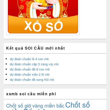
Kết quả SOI CẦU mới nhất
dự đoán chuẩn lô 4 con mb
dự đoán chuẩn cặp 3 càng víp mb
dự đoán chuẩn đề 8 con mb
dự đoán chuẩn xiên 2 lô mb
dự đoán chuẩn đề song thủ mb
xsmb soi cầu miễn phí
Chốt số
Chốt số giờ vàng miền bắc