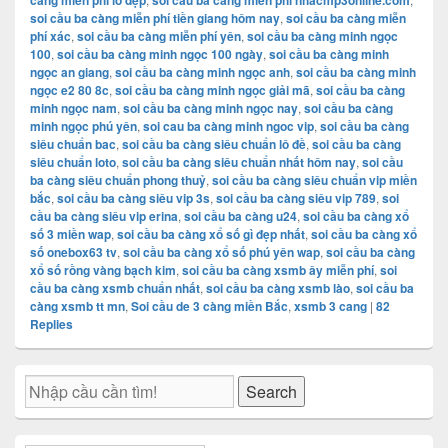
soi cầu ba càng miễn phí tiền giang hôm nay
,
soi cầu ba càng miễn
phí xác
,
soi cầu ba càng miễn phí yên
,
soi cầu ba càng minh ngọc
100
,
soi cầu ba càng minh ngọc 100 ngày
,
soi cầu ba càng minh
ngọc an giang
,
soi cầu ba càng minh ngọc anh
,
soi cầu ba càng minh
ngọc e2 80 8c
,
soi cầu ba càng minh ngọc giải mã
,
soi cầu ba càng
minh ngọc nam
,
soi cầu ba càng minh ngọc nay
,
soi cầu ba càng
minh ngọc phú yên
,
soi cau ba càng minh ngoc vip
,
soi cầu ba càng
siêu chuẩn bac
,
soi cầu ba càng siêu chuẩn lô đề
,
soi cầu ba càng
siêu chuẩn loto
,
soi cầu ba càng siêu chuẩn nhất hôm nay
,
soi cầu
ba càng siêu chuẩn phong thuỷ
,
soi cầu ba càng siêu chuẩn vip miền
bắc
,
soi cầu ba càng siêu vip 3s
,
soi cầu ba càng siêu vip 789
,
soi
cầu ba càng siêu vip erina
,
soi cầu ba càng u24
,
soi cầu ba càng xổ
số 3 miền wap
,
soi cầu ba càng xổ số gì đẹp nhất
,
soi cầu ba càng xổ
số onebox63 tv
,
soi cầu ba càng xổ số phú yên wap
,
soi cầu ba càng
xổ số rồng vàng bạch kim
,
soi cầu ba càng xsmb ây miễn phí
,
soi
cầu ba càng xsmb chuẩn nhất
,
soi cầu ba càng xsmb lào
,
soi cầu ba
càng xsmb tt mn
,
Soi cầu de 3 càng miền Bắc
,
xsmb 3 cang
|
82
Replies
Primary
Search
Sidebar
Widget
Area