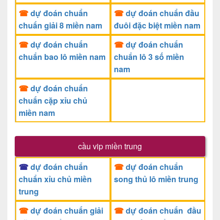
☎
dự đoán chuẩn
☎
dự đoán chuẩn đầu
chuẩn giải 8 miền nam
đuôi đặc biệt miền nam
☎
dự đoán chuẩn
☎
dự đoán chuẩn
chuẩn bao lô miền nam
chuẩn lô 3 số miền
nam
☎
dự đoán chuẩn
chuẩn cặp xỉu chủ
miền nam
cầu vip miền trung
☎
dự đoán chuẩn
☎
dự đoán chuẩn
chuẩn xỉu chủ miền
song thủ lô miền trung
trung
☎
dự đoán chuẩn giải
☎
dự đoán chuẩn đầu