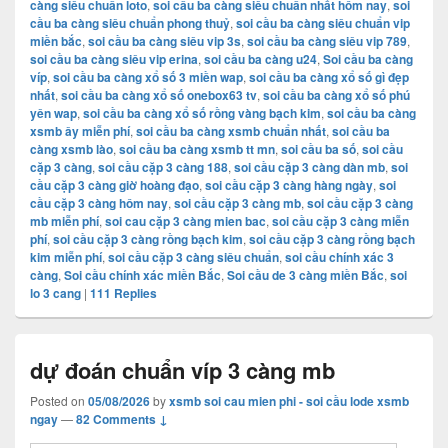
càng siêu chuẩn loto
,
soi cầu ba càng siêu chuẩn nhất hôm nay
,
soi
cầu ba càng siêu chuẩn phong thuỷ
,
soi cầu ba càng siêu chuẩn vip
miền bắc
,
soi cầu ba càng siêu vip 3s
,
soi cầu ba càng siêu vip 789
,
soi cầu ba càng siêu vip erina
,
soi cầu ba càng u24
,
Soi cầu ba càng
víp
,
soi cầu ba càng xổ số 3 miền wap
,
soi cầu ba càng xổ số gì đẹp
nhất
,
soi cầu ba càng xổ số onebox63 tv
,
soi cầu ba càng xổ số phú
yên wap
,
soi cầu ba càng xổ số rồng vàng bạch kim
,
soi cầu ba càng
xsmb ây miễn phí
,
soi cầu ba càng xsmb chuẩn nhất
,
soi cầu ba
càng xsmb lào
,
soi cầu ba càng xsmb tt mn
,
soi cầu ba số
,
soi cầu
cặp 3 càng
,
soi cầu cặp 3 càng 188
,
soi cầu cặp 3 càng dàn mb
,
soi
cầu cặp 3 càng giờ hoàng đạo
,
soi cầu cặp 3 càng hàng ngày
,
soi
cầu cặp 3 càng hôm nay
,
soi cầu cặp 3 càng mb
,
soi cầu cặp 3 càng
mb miễn phí
,
soi cau cặp 3 càng mien bac
,
soi cầu cặp 3 càng miễn
phí
,
soi cầu cặp 3 càng rồng bạch kim
,
soi cầu cặp 3 càng rồng bạch
kim miễn phí
,
soi cầu cặp 3 càng siêu chuẩn
,
soi cầu chính xác 3
càng
,
Soi cầu chính xác miền Bắc
,
Soi cầu de 3 càng miền Bắc
,
soi
lo 3 cang
|
111
Replies
dự đoán chuẩn víp 3 càng mb
Posted on
05/08/2026
by
xsmb soi cau mien phi - soi cầu lode xsmb
ngay
—
82 Comments ↓