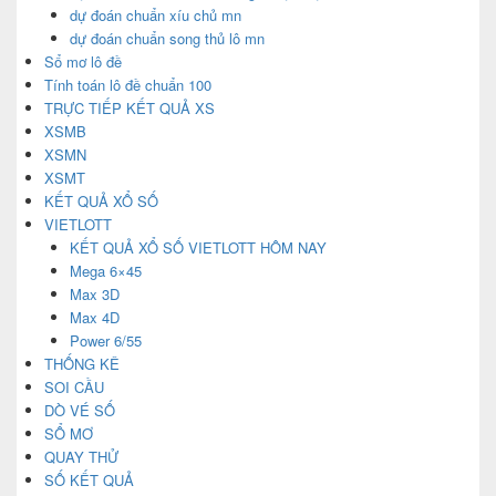
dự đoán chuẩn xíu chủ mn
dự đoán chuẩn song thủ lô mn
Sổ mơ lô đề
Tính toán lô đề chuẩn 100
TRỰC TIẾP KẾT QUẢ XS
XSMB
XSMN
XSMT
KẾT QUẢ XỔ SỐ
VIETLOTT
KẾT QUẢ XỔ SỐ VIETLOTT HÔM NAY
Mega 6×45
Max 3D
Max 4D
Power 6/55
THỐNG KÊ
SOI CẦU
DÒ VÉ SỐ
SỔ MƠ
QUAY THỬ
SỐ KẾT QUẢ