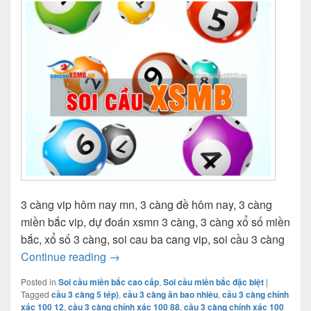
3 càng vip hôm nay mn, 3 càng đề hôm nay, 3 càng
miền bắc vip, dự đoán xsmn 3 càng, 3 càng xổ số miền
bắc, xổ số 3 càng, soi cau ba cang vip, soi cầu 3 càng
dự đoán chuẩn víp 3 càng mb
Continue reading
→
Posted in
Soi cầu miền bắc cao cấp
,
Soi cầu miền bắc đặc biệt
|
Tagged
cầu 3 càng 5 tép)
,
cầu 3 càng ăn bao nhiêu
,
cầu 3 càng chính
xác 100 12
,
cầu 3 càng chính xác 100 88
,
cầu 3 càng chính xác 100