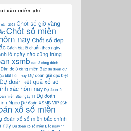
oi cầu miễn phí
Chốt số giờ vàng
t năm 2021
Chốt số miền
ắc
hôm nay
Chốt số đẹp
ắc
Cách bắt lô chuẩn theo ngày
nh lô ngày nào cũng trúng
oan xsmb
dàn 3 càng đánh
Dàn de 3 càng miền Bắc
dự
dự đoán
Dự đoán giải đặc biệt
đặc biệt hôm nay
Dự đoán kết quả xổ số
hính xác hôm nay
Dự đoán lô
Dự đoán
oán miền Bắc ngày 11
inh Ngọc
Dự đoán XSMB VIP 26h
oán xổ số miền
ự đoán xổ số miền bắc chính
m nay
Dự đoán xổ số miền Bắc ngày 11