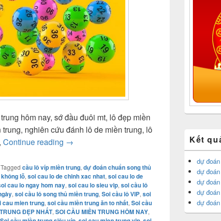
 trung hôm nay, sớ đầu đuôi mt, lô đẹp miền
n trung, nghiên cứu đánh lô de miền trung, lô
Kết qu
dự đoán chuẩn song thủ lô mt
,
Continue reading
→
dự đoán
|
Tagged
cầu lô víp miền trung
,
dự đoán chuẩn song thủ
dự đoán
 không lỗ
,
soi cau lo de chinh xac nhat
,
soi cau lo de
dự đoán
soi cau lo ngay hom nay
,
soi cau lo sieu vip
,
soi cầu lô
dự đoán
 ngày
,
soi cầu lô song thủ miền trung
,
Soi cầu lô VIP
,
soi
dự đoán
i cau mien trung
,
soi cầu miền trung ăn to nhất
,
Soi cầu
 TRUNG ĐẸP NHẤT
,
SOI CẦU MIỀN TRUNG HÔM NAY
,
Soi cầu miền trung siêu víp
,
soi cau mien trung vip
,
soi