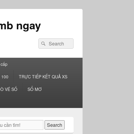
smb ngay
Search
Search
for:
 cấp
n 100
TRỰC TIẾP KẾT QUẢ XS
Ò VÉ SỐ
SỔ MƠ
Search