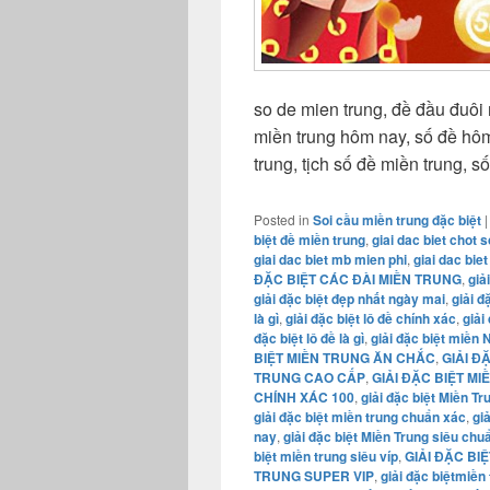
so de mien trung, đề đầu đuôi
miền trung hôm nay, số đề hôm
trung, tịch số đề miền trung, s
Posted in
Soi cầu miền trung đặc biệt
biệt đề miền trung
,
giai dac biet chot
giai dac biet mb mien phi
,
giai dac bie
ĐẶC BIỆT CÁC ĐÀI MIỀN TRUNG
,
giả
giải đặc biệt đẹp nhất ngày mai
,
giải đ
là gì
,
giải đặc biệt lô đề chính xác
,
giải
đặc biệt lô đề là gì
,
giải đặc biệt miền
BIỆT MIỀN TRUNG ĂN CHẮC
,
GIẢI Đ
TRUNG CAO CẤP
,
GIẢI ĐẶC BIỆT M
CHÍNH XÁC 100
,
giải đặc biệt Miền T
giải đặc biệt miền trung chuẩn xác
,
gi
nay
,
giải đặc biệt Miền Trung siêu chu
biệt miền trung siêu víp
,
GIẢI ĐẶC BI
TRUNG SUPER VIP
,
giải đặc biệtmiền