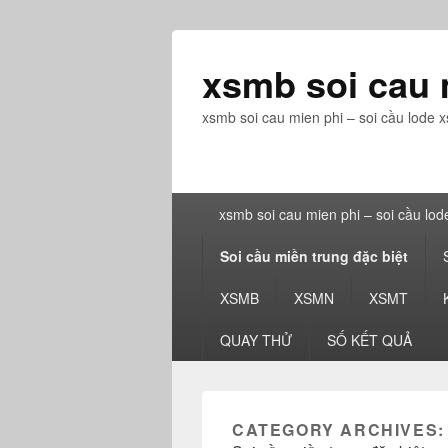
xsmb soi cau 
xsmb soi cau mien phi – soi cầu lode
Primary
xsmb soi cau mien phi – soi cầu lo
menu
Soi cầu miền trung đặc biệt
XSMB
XSMN
XSMT
QUAY THỬ
SỐ KẾT QUẢ
CATEGORY ARCHIVES