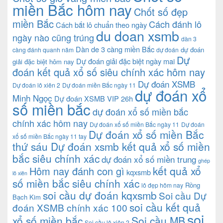
miền Bắc hôm nay
Chốt số đẹp
miền Bắc
Cách đánh lô
Cách bắt lô chuẩn theo ngày
du doan xsmb
ngày nào cũng trúng
dàn 3
Dàn de 3 càng miền Bắc
dự đoán
càng đánh quanh năm
dự đoán
Dự
Dự đoán giải đặc biệt ngày mai
giải đặc biệt hôm nay
đoán kết quả xổ số siêu chính xác hôm nay
Dự đoán XSMB
Dự đoán lô xiên 2
Dự đoán miền Bắc ngày 11
dự đoán xổ
Minh Ngọc
Dự đoán XSMB VIP 26h
số miền bắc
dự đoán xổ số miền bắc
chính xác hôm nay
Dự đoán xổ số miền Bắc ngày 11
Dự đoán
Dự đoán xổ số miền Bắc
xổ số miền Bắc ngày 11 tay
thứ sáu Dự đoán xsmb kết quả xổ số miền
bắc siêu chính xác
dự đoán xổ số miền trung
ghép
kết quả xổ
Hôm nay đánh con gì
kqxsmb
lô xiên
số miền bắc siêu chính xác
Rồng
lô đẹp hôm nay
soi cầu dự đoán kqxsmb
Soi cầu Dự
Bạch Kim
soi cầu kết quả
đoán XSMB chính xác 100
soi
xổ số miền bắc
Soi cầu MB
Soi cầu lô xiên 2