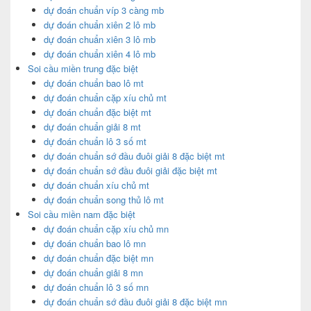
dự đoán chuẩn víp 3 càng mb
dự đoán chuẩn xiên 2 lô mb
dự đoán chuẩn xiên 3 lô mb
dự đoán chuẩn xiên 4 lô mb
Soi cầu miền trung đặc biệt
dự đoán chuẩn bao lô mt
dự đoán chuẩn cặp xíu chủ mt
dự đoán chuẩn đặc biệt mt
dự đoán chuẩn giải 8 mt
dự đoán chuẩn lô 3 số mt
dự đoán chuẩn sớ đầu đuôi giải 8 đặc biệt mt
dự đoán chuẩn sớ đầu đuôi giải đặc biệt mt
dự đoán chuẩn xíu chủ mt
dự đoán chuẩn song thủ lô mt
Soi cầu miền nam đặc biệt
dự đoán chuẩn cặp xíu chủ mn
dự đoán chuẩn bao lô mn
dự đoán chuẩn đặc biệt mn
dự đoán chuẩn giải 8 mn
dự đoán chuẩn lô 3 số mn
dự đoán chuẩn sớ đầu đuôi giải 8 đặc biệt mn