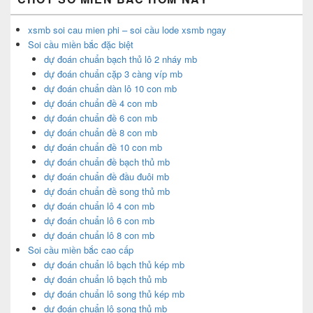
xsmb soi cau mien phi – soi cầu lode xsmb ngay
Soi cầu miền bắc đặc biệt
dự đoán chuẩn bạch thủ lô 2 nháy mb
dự đoán chuẩn cặp 3 càng víp mb
dự đoán chuẩn dàn lô 10 con mb
dự đoán chuẩn đề 4 con mb
dự đoán chuẩn đề 6 con mb
dự đoán chuẩn đề 8 con mb
dự đoán chuẩn đề 10 con mb
dự đoán chuẩn đề bạch thủ mb
dự đoán chuẩn đề đầu đuôi mb
dự đoán chuẩn đề song thủ mb
dự đoán chuẩn lô 4 con mb
dự đoán chuẩn lô 6 con mb
dự đoán chuẩn lô 8 con mb
Soi cầu miền bắc cao cấp
dự đoán chuẩn lô bạch thủ kép mb
dự đoán chuẩn lô bạch thủ mb
dự đoán chuẩn lô song thủ kép mb
dự đoán chuẩn lô song thủ mb