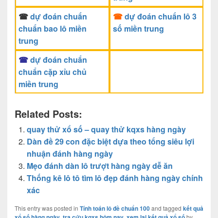
☎
dự đoán chuẩn
☎
dự đoán chuẩn lô 3
chuẩn bao lô miền
số miền trung
trung
☎
dự đoán chuẩn
chuẩn cặp xỉu chủ
miền trung
Related Posts:
quay thử xổ số – quay thử kqxs hàng ngày
Dàn đề 29 con đặc biệt dựa theo tổng siêu lợi
nhuận đánh hàng ngày
Mẹo đánh dàn lô trượt hàng ngày dễ ăn
Thống kê lô tô tìm lô đẹp đánh hàng ngày chính
xác
This entry was posted in
Tính toán lô đề chuẩn 100
and tagged
kết quả
xổ số hàng ngày
,
tra cứu kqxs hôm nay
,
xem lại kết quả xổ số
by