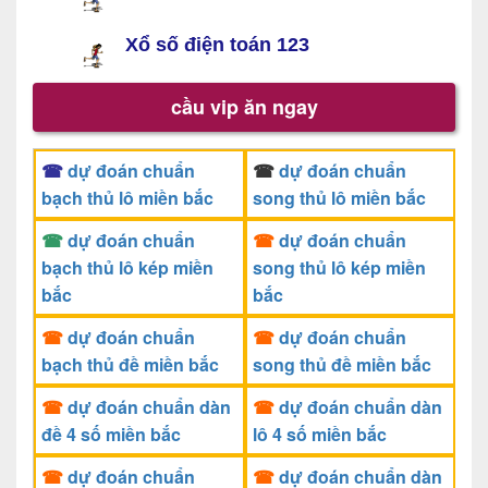
cầu vip ăn ngay
☎
dự đoán chuẩn
☎
dự đoán chuẩn
bạch thủ lô miền bắc
song thủ lô miền bắc
☎
dự đoán chuẩn
☎
dự đoán chuẩn
bạch thủ lô kép miền
song thủ lô kép miền
bắc
bắc
☎
dự đoán chuẩn
☎
dự đoán chuẩn
bạch thủ đề miền bắc
song thủ đề miền bắc
☎
dự đoán chuẩn dàn
☎
dự đoán chuẩn dàn
đề 4 số miền bắc
lô 4 số miền bắc
☎
dự đoán chuẩn
☎
dự đoán chuẩn dàn