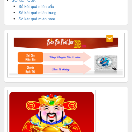
SỐ KẾT QUẢ
Số kết quả miền bắc
Số kết quả miền trung
Số kết quả miền nam