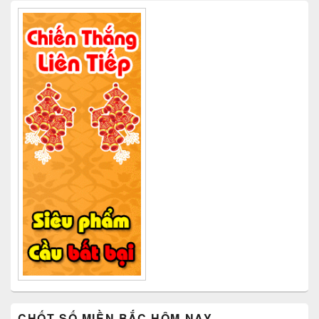
CHỐT SỐ MIỀN BẮC HÔM NAY