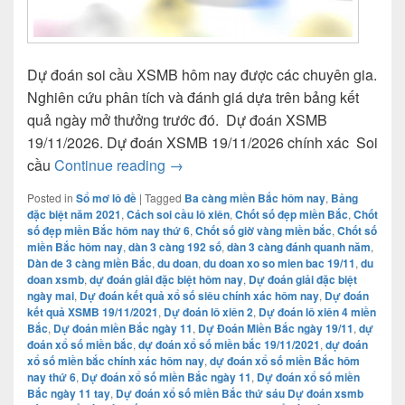
Dự đoán soi cầu XSMB hôm nay được các chuyên gia.
Nghiên cứu phân tích và đánh giá dựa trên bảng kết
quả ngày mở thưởng trước đó. Dự đoán XSMB
19/11/2026. Dự đoán XSMB 19/11/2026 chính xác Soi
Dự đoán XSMB 19/11/2026 chính xác
cầu
Continue reading
→
Posted in
Sổ mơ lô đề
|
Tagged
Ba càng miền Bắc hôm nay
,
Bảng
đặc biệt năm 2021
,
Cách soi cầu lô xiên
,
Chốt số đẹp miền Bắc
,
Chốt
số đẹp miền Bắc hôm nay thứ 6
,
Chốt số giờ vàng miền bắc
,
Chốt số
miền Bắc hôm nay
,
dàn 3 càng 192 số
,
dàn 3 càng đánh quanh năm
,
Dàn de 3 càng miền Bắc
,
du doan
,
du doan xo so mien bac 19/11
,
du
doan xsmb
,
dự đoán giải đặc biệt hôm nay
,
Dự đoán giải đặc biệt
ngày mai
,
Dự đoán kết quả xổ số siêu chính xác hôm nay
,
Dự đoán
kết quả XSMB 19/11/2021
,
Dự đoán lô xiên 2
,
Dự đoán lô xiên 4 miền
Bắc
,
Dự đoán miền Bắc ngày 11
,
Dự Đoán Miền Bắc ngày 19/11
,
dự
đoán xổ số miền bắc
,
dự đoán xổ số miền bắc 19/11/2021
,
dự đoán
xổ số miền bắc chính xác hôm nay
,
dự đoán xổ số miền Bắc hôm
nay thứ 6
,
Dự đoán xổ số miền Bắc ngày 11
,
Dự đoán xổ số miền
Bắc ngày 11 tay
,
Dự đoán xổ số miền Bắc thứ sáu Dự đoán xsmb