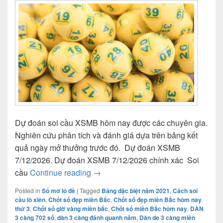
Dự đoán soi cầu XSMB hôm nay được các chuyên gia.
Nghiên cứu phân tích và đánh giá dựa trên bảng kết
quả ngày mở thưởng trước đó. Dự đoán XSMB
7/12/2026. Dự đoán XSMB 7/12/2026 chính xác Soi
Dự đoán XSMB 7/12/2026 chính xác 
cầu
Continue reading
→
Posted in
Sổ mơ lô đề
|
Tagged
Bảng đặc biệt năm 2021
,
Cách soi
cầu lô xiên
,
Chốt số đẹp miền Bắc
,
Chốt số đẹp miền Bắc hôm nay
thứ 3
,
Chốt số giờ vàng miền bắc
,
Chốt số miền Bắc hôm nay
,
DÀN
3 càng 702 số
,
dàn 3 càng đánh quanh năm
,
Dàn de 3 càng miền