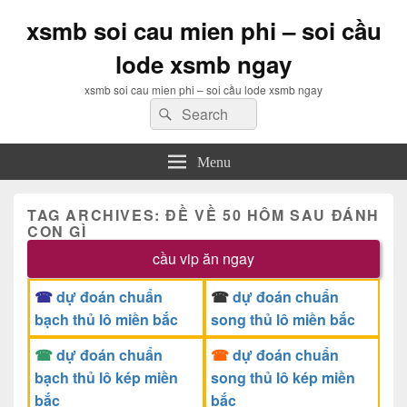
xsmb soi cau mien phi – soi cầu
lode xsmb ngay
xsmb soi cau mien phi – soi cầu lode xsmb ngay
Search
Search
for:
Menu
TAG ARCHIVES:
ĐỀ VỀ 50 HÔM SAU ĐÁNH
CON GÌ
cầu vip ăn ngay
☎
dự đoán chuẩn
☎
dự đoán chuẩn
bạch thủ lô miền bắc
song thủ lô miền bắc
☎
dự đoán chuẩn
☎
dự đoán chuẩn
bạch thủ lô kép miền
song thủ lô kép miền
bắc
bắc