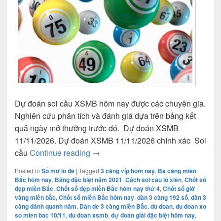
Dự đoán soi cầu XSMB hôm nay được các chuyên gia.
Nghiên cứu phân tích và đánh giá dựa trên bảng kết
quả ngày mở thưởng trước đó. Dự đoán XSMB
11/11/2026. Dự đoán XSMB 11/11/2026 chính xác Soi
Dự đoán XSMB 11/11/2026 chính xác
cầu
Continue reading
→
Posted in
Sổ mơ lô đề
|
Tagged
3 càng víp hôm nay
,
Ba càng miền
Bắc hôm nay
,
Bảng đặc biệt năm 2021
,
Cách soi cầu lô xiên
,
Chốt số
đẹp miền Bắc
,
Chốt số đẹp miền Bắc hôm nay thứ 4
,
Chốt số giờ
vàng miền bắc
,
Chốt số miền Bắc hôm nay
,
dàn 3 càng 192 số
,
dàn 3
càng đánh quanh năm
,
Dàn de 3 càng miền Bắc
,
du doan
,
du doan xo
so mien bac 10/11
,
du doan xsmb
,
dự đoán giải đặc biệt hôm nay
,