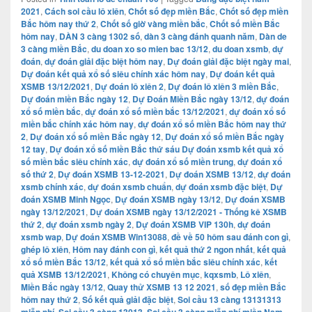
2021
,
Cách soi cầu lô xiên
,
Chốt số đẹp miền Bắc
,
Chốt số đẹp miền
Bắc hôm nay thứ 2
,
Chốt số giờ vàng miền bắc
,
Chốt số miền Bắc
hôm nay
,
DÀN 3 càng 1302 số
,
dàn 3 càng đánh quanh năm
,
Dàn de
3 càng miền Bắc
,
du doan xo so mien bac 13/12
,
du doan xsmb
,
dự
đoán
,
dự đoán giải đặc biệt hôm nay
,
Dự đoán giải đặc biệt ngày mai
,
Dự đoán kết quả xổ số siêu chính xác hôm nay
,
Dự đoán kết quả
XSMB 13/12/2021
,
Dự đoán lô xiên 2
,
Dự đoán lô xiên 3 miền Bắc
,
Dự đoán miền Bắc ngày 12
,
Dự Đoán Miền Bắc ngày 13/12
,
dự đoán
xổ số miền bắc
,
dự đoán xổ số miền bắc 13/12/2021
,
dự đoán xổ số
miền bắc chính xác hôm nay
,
dự đoán xổ số miền Bắc hôm nay thứ
2
,
Dự đoán xổ số miền Bắc ngày 12
,
Dự đoán xổ số miền Bắc ngày
12 tay
,
Dự đoán xổ số miền Bắc thứ sáu Dự đoán xsmb kết quả xổ
số miền bắc siêu chính xác
,
dự đoán xổ số miền trung
,
dự đoán xổ
số thứ 2
,
Dự đoán XSMB 13-12-2021
,
Dự đoán XSMB 13/12
,
dự đoán
xsmb chính xác
,
dự đoán xsmb chuẩn
,
dự đoán xsmb đặc biệt
,
Dự
đoán XSMB Minh Ngọc
,
Dự đoán XSMB ngày 13/12
,
Dự đoán XSMB
ngày 13/12/2021
,
Dự đoán XSMB ngày 13/12/2021 - Thống kê XSMB
thứ 2
,
dự đoán xsmb ngày 2
,
Dự đoán XSMB VIP 130h
,
dự đoán
xsmb wap
,
Dự đoán XSMB Win13088
,
đề về 50 hôm sau đánh con gì
,
ghép lô xiên
,
Hôm nay đánh con gì
,
kết quả thứ 2 ngon nhất
,
kết quả
xổ số miền Bắc 13/12
,
kết quả xổ số miền bắc siêu chính xác
,
kết
quả XSMB 13/12/2021
,
Không có chuyên mục
,
kqxsmb
,
Lô xiên
,
Miền Bắc ngày 13/12
,
Quay thử XSMB 13 12 2021
,
số đẹp miền Bắc
hôm nay thứ 2
,
Số kết quả giải đặc biệt
,
Soi cầu 13 càng 13131313
miễn phí
,
Soi cầu 3 càng 13013
,
Soi cầu 3 càng miễn phí miền Nam
,