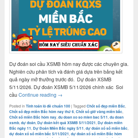
Dự đoán soi cầu XSMB hôm nay được các chuyên gia.
Nghiên cứu phân tích và đánh giá dựa trên bảng kết
quả ngày mở thưởng trước đó. Dự đoán XSMB
5/11/2026. Dự đoán XSMB 5/11/2026 chính xác Soi
Dự đoán XSMB 5/11/2026 chính xác 
cầu
Continue reading
→
Posted in
Tính toán lô đề chuẩn 100
|
Tagged
Chốt số đẹp miền Bắc
,
Chốt số đẹp miền Bắc hôm nay thứ 6
,
Chốt số giờ vàng miền bắc
,
Chốt số miền Bắc hôm nay
,
du doan xo so mien bac 5/11
,
du doan
xsmb
,
dự đoán
,
Dự đoán kết quả XSMB 5/11/2021
,
Dự đoán miền
Bắc ngày 11
,
Dự Đoán Miền Bắc ngày 5/11
,
dự đoán xổ số miền bắc
,
dự đoán xổ số miền bắc 5/11/2021
,
dự đoán xổ số miền Bắc hôm