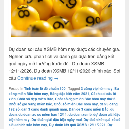
Dự đoán soi cầu XSMB hôm nay được các chuyên gia.
Nghiên cứu phân tích và đánh giá dựa trên bảng kết
quả ngày mở thưởng trước đó. Dự đoán XSMB
12/11/2026. Dự đoán XSMB 12/11/2026 chính xác Soi
Dự đoán XSMB 12/11/2026 chính xác
cầu
Continue reading
→
Posted in
Tính toán lô đề chuẩn 100
|
Tagged
3 càng víp hôm nay
,
Ba
càng miền Bắc hôm nay
,
Bảng đặc biệt năm 2021
,
Cách soi cầu lô
xiên
,
Chốt số đẹp miền Bắc
,
Chốt số đẹp miền Bắc hôm nay thứ 6
,
Chốt số giờ vàng miền bắc
,
Chốt số miền Bắc hôm nay
,
dàn 3 càng
192 số
,
dàn 3 càng đánh quanh năm
,
Dàn de 3 càng miền Bắc
,
du
doan
,
du doan xo so mien bac 12/11
,
du doan xsmb
,
dự đoán giải đặc
biệt hôm nay
,
Dự đoán giải đặc biệt ngày mai
,
Dự đoán kết quả xổ số
siêu chính xác hôm nay
,
Dự đoán kết quả XSMB 12/11/2021
,
Dự