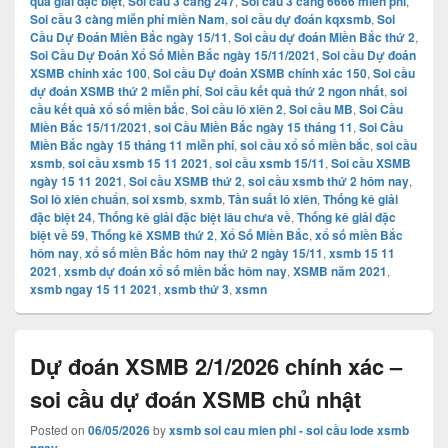
quả giải đặc biệt
,
Soi cầu 3 càng 247
,
Soi cầu 3 càng 6666 miễn phí
,
Soi cầu 3 càng miễn phí miền Nam
,
soi cầu dự đoán kqxsmb
,
Soi
Cầu Dự Đoán Miền Bắc ngày 15/11
,
Soi cầu dự đoán Miền Bắc thứ 2
,
Soi Cầu Dự Đoán Xổ Số Miền Bắc ngày 15/11/2021
,
Soi cầu Dự đoán
XSMB chính xác 100
,
Soi cầu Dự đoán XSMB chính xác 150
,
Soi cầu
dự đoán XSMB thứ 2 miễn phí
,
Soi cầu kết quả thứ 2 ngon nhất
,
soi
cầu kết quả xổ số miền bắc
,
Soi cầu lô xiên 2
,
Soi cầu MB
,
Soi Cầu
Miền Bắc 15/11/2021
,
soi Cầu Miền Bắc ngày 15 tháng 11
,
Soi Cầu
Miền Bắc ngày 15 tháng 11 miễn phí
,
soi cầu xổ số miền bắc
,
soi cầu
xsmb
,
soi cầu xsmb 15 11 2021
,
soi cầu xsmb 15/11
,
Soi cầu XSMB
ngày 15 11 2021
,
Soi cầu XSMB thứ 2
,
soi cầu xsmb thứ 2 hôm nay
,
Soi lô xiên chuẩn
,
soi xsmb
,
sxmb
,
Tần suất lô xiên
,
Thống kê giải
đặc biệt 24
,
Thống kê giải đặc biệt lâu chưa về
,
Thống kê giải đặc
biệt về 59
,
Thống kê XSMB thứ 2
,
Xổ Số Miền Bắc
,
xổ số miền Bắc
hôm nay
,
xổ số miền Bắc hôm nay thứ 2 ngày 15/11
,
xsmb 15 11
2021
,
xsmb dự đoán xổ số miền bắc hôm nay
,
XSMB năm 2021
,
xsmb ngay 15 11 2021
,
xsmb thứ 3
,
xsmn
Dự đoán XSMB 2/1/2026 chính xác –
soi cầu dự đoán XSMB chủ nhật
Posted on
06/05/2026
by
xsmb soi cau mien phi - soi cầu lode xsmb