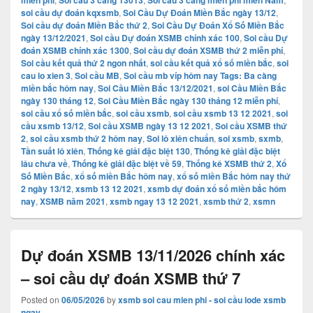
soi cầu dự đoán kqxsmb
,
Soi Cầu Dự Đoán Miền Bắc ngày 13/12
,
Soi cầu dự đoán Miền Bắc thứ 2
,
Soi Cầu Dự Đoán Xổ Số Miền Bắc
ngày 13/12/2021
,
Soi cầu Dự đoán XSMB chính xác 100
,
Soi cầu Dự
đoán XSMB chính xác 1300
,
Soi cầu dự đoán XSMB thứ 2 miễn phí
,
Soi cầu kết quả thứ 2 ngon nhất
,
soi cầu kết quả xổ số miền bắc
,
soi
cau lo xien 3
,
Soi cầu MB
,
Soi cầu mb víp hôm nay Tags: Ba càng
miền bắc hôm nay
,
Soi Cầu Miền Bắc 13/12/2021
,
soi Cầu Miền Bắc
ngày 130 tháng 12
,
Soi Cầu Miền Bắc ngày 130 tháng 12 miễn phí
,
soi cầu xổ số miền bắc
,
soi cầu xsmb
,
soi cầu xsmb 13 12 2021
,
soi
cầu xsmb 13/12
,
Soi cầu XSMB ngày 13 12 2021
,
Soi cầu XSMB thứ
2
,
soi cầu xsmb thứ 2 hôm nay
,
Soi lô xiên chuẩn
,
soi xsmb
,
sxmb
,
Tần suất lô xiên
,
Thống kê giải đặc biệt 130
,
Thống kê giải đặc biệt
lâu chưa về
,
Thống kê giải đặc biệt về 59
,
Thống kê XSMB thứ 2
,
Xổ
Số Miền Bắc
,
xổ số miền Bắc hôm nay
,
xổ số miền Bắc hôm nay thứ
2 ngày 13/12
,
xsmb 13 12 2021
,
xsmb dự đoán xổ số miền bắc hôm
nay
,
XSMB năm 2021
,
xsmb ngay 13 12 2021
,
xsmb thứ 2
,
xsmn
Dự đoán XSMB 13/11/2026 chính xác
– soi cầu dự đoán XSMB thứ 7
Posted on
06/05/2026
by
xsmb soi cau mien phi - soi cầu lode xsmb
ngay