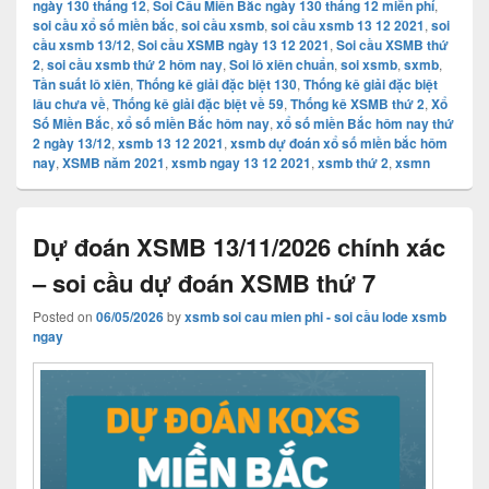
ngày 130 tháng 12
,
Soi Cầu Miền Bắc ngày 130 tháng 12 miễn phí
,
soi cầu xổ số miền bắc
,
soi cầu xsmb
,
soi cầu xsmb 13 12 2021
,
soi
cầu xsmb 13/12
,
Soi cầu XSMB ngày 13 12 2021
,
Soi cầu XSMB thứ
2
,
soi cầu xsmb thứ 2 hôm nay
,
Soi lô xiên chuẩn
,
soi xsmb
,
sxmb
,
Tần suất lô xiên
,
Thống kê giải đặc biệt 130
,
Thống kê giải đặc biệt
lâu chưa về
,
Thống kê giải đặc biệt về 59
,
Thống kê XSMB thứ 2
,
Xổ
Số Miền Bắc
,
xổ số miền Bắc hôm nay
,
xổ số miền Bắc hôm nay thứ
2 ngày 13/12
,
xsmb 13 12 2021
,
xsmb dự đoán xổ số miền bắc hôm
nay
,
XSMB năm 2021
,
xsmb ngay 13 12 2021
,
xsmb thứ 2
,
xsmn
Dự đoán XSMB 13/11/2026 chính xác
– soi cầu dự đoán XSMB thứ 7
Posted on
06/05/2026
by
xsmb soi cau mien phi - soi cầu lode xsmb
ngay