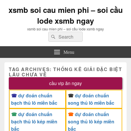
xsmb soi cau mien phi – soi cầu
lode xsmb ngay
xsmb soi cau mien phi – soi cầu lode xsmb ngay
Search
Search
for:
Menu
TAG ARCHIVES:
THỐNG KÊ GIẢI ĐẶC BIỆT
LÂU CHƯA VỀ
cầu vip ăn ngay
☎
dự đoán chuẩn
☎
dự đoán chuẩn
bạch thủ lô miền bắc
song thủ lô miền bắc
☎
dự đoán chuẩn
☎
dự đoán chuẩn
bạch thủ lô kép miền
song thủ lô kép miền
bắc
bắc