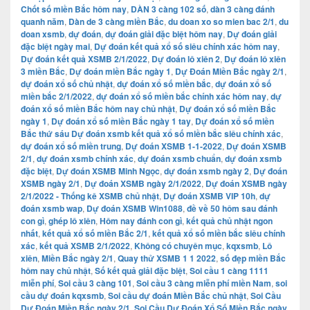
Chốt số miền Bắc hôm nay
,
DÀN 3 càng 102 số
,
dàn 3 càng đánh
quanh năm
,
Dàn de 3 càng miền Bắc
,
du doan xo so mien bac 2/1
,
du
doan xsmb
,
dự đoán
,
dự đoán giải đặc biệt hôm nay
,
Dự đoán giải
đặc biệt ngày mai
,
Dự đoán kết quả xổ số siêu chính xác hôm nay
,
Dự đoán kết quả XSMB 2/1/2022
,
Dự đoán lô xiên 2
,
Dự đoán lô xiên
3 miền Bắc
,
Dự đoán miền Bắc ngày 1
,
Dự Đoán Miền Bắc ngày 2/1
,
dự đoán xổ số chủ nhật
,
dự đoán xổ số miền bắc
,
dự đoán xổ số
miền bắc 2/1/2022
,
dự đoán xổ số miền bắc chính xác hôm nay
,
dự
đoán xổ số miền Bắc hôm nay chủ nhật
,
Dự đoán xổ số miền Bắc
ngày 1
,
Dự đoán xổ số miền Bắc ngày 1 tay
,
Dự đoán xổ số miền
Bắc thứ sáu Dự đoán xsmb kết quả xổ số miền bắc siêu chính xác
,
dự đoán xổ số miền trung
,
Dự đoán XSMB 1-1-2022
,
Dự đoán XSMB
2/1
,
dự đoán xsmb chính xác
,
dự đoán xsmb chuẩn
,
dự đoán xsmb
đặc biệt
,
Dự đoán XSMB Minh Ngọc
,
dự đoán xsmb ngày 2
,
Dự đoán
XSMB ngày 2/1
,
Dự đoán XSMB ngày 2/1/2022
,
Dự đoán XSMB ngày
2/1/2022 - Thống kê XSMB chủ nhật
,
Dự đoán XSMB VIP 10h
,
dự
đoán xsmb wap
,
Dự đoán XSMB Win1088
,
đề về 50 hôm sau đánh
con gì
,
ghép lô xiên
,
Hôm nay đánh con gì
,
kết quả chủ nhật ngon
nhất
,
kết quả xổ số miền Bắc 2/1
,
kết quả xổ số miền bắc siêu chính
xác
,
kết quả XSMB 2/1/2022
,
Không có chuyên mục
,
kqxsmb
,
Lô
xiên
,
Miền Bắc ngày 2/1
,
Quay thử XSMB 1 1 2022
,
số đẹp miền Bắc
hôm nay chủ nhật
,
Số kết quả giải đặc biệt
,
Soi cầu 1 càng 1111
miễn phí
,
Soi cầu 3 càng 101
,
Soi cầu 3 càng miễn phí miền Nam
,
soi
cầu dự đoán kqxsmb
,
Soi cầu dự đoán Miền Bắc chủ nhật
,
Soi Cầu
Dự Đoán Miền Bắc ngày 2/1
,
Soi Cầu Dự Đoán Xổ Số Miền Bắc ngày