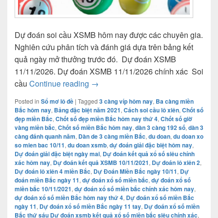
Dự đoán soi cầu XSMB hôm nay được các chuyên gia.
Nghiên cứu phân tích và đánh giá dựa trên bảng kết
quả ngày mở thưởng trước đó. Dự đoán XSMB
11/11/2026. Dự đoán XSMB 11/11/2026 chính xác Soi
Dự đoán XSMB 11/11/2026 chính xác
cầu
Continue reading
→
Posted in
Sổ mơ lô đề
|
Tagged
3 càng víp hôm nay
,
Ba càng miền
Bắc hôm nay
,
Bảng đặc biệt năm 2021
,
Cách soi cầu lô xiên
,
Chốt số
đẹp miền Bắc
,
Chốt số đẹp miền Bắc hôm nay thứ 4
,
Chốt số giờ
vàng miền bắc
,
Chốt số miền Bắc hôm nay
,
dàn 3 càng 192 số
,
dàn 3
càng đánh quanh năm
,
Dàn de 3 càng miền Bắc
,
du doan
,
du doan xo
so mien bac 10/11
,
du doan xsmb
,
dự đoán giải đặc biệt hôm nay
,
Dự đoán giải đặc biệt ngày mai
,
Dự đoán kết quả xổ số siêu chính
xác hôm nay
,
Dự đoán kết quả XSMB 10/11/2021
,
Dự đoán lô xiên 2
,
Dự đoán lô xiên 4 miền Bắc
,
Dự Đoán Miền Bắc ngày 10/11
,
Dự
đoán miền Bắc ngày 11
,
dự đoán xổ số miền bắc
,
dự đoán xổ số
miền bắc 10/11/2021
,
dự đoán xổ số miền bắc chính xác hôm nay
,
dự đoán xổ số miền Bắc hôm nay thứ 4
,
Dự đoán xổ số miền Bắc
ngày 11
,
Dự đoán xổ số miền Bắc ngày 11 tay
,
Dự đoán xổ số miền
Bắc thứ sáu Dự đoán xsmb kết quả xổ số miền bắc siêu chính xác
,