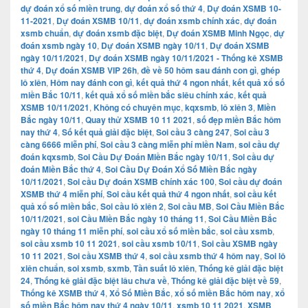
dự đoán xổ số miền trung
,
dự đoán xổ số thứ 4
,
Dự đoán XSMB 10-
11-2021
,
Dự đoán XSMB 10/11
,
dự đoán xsmb chính xác
,
dự đoán
xsmb chuẩn
,
dự đoán xsmb đặc biệt
,
Dự đoán XSMB Minh Ngọc
,
dự
đoán xsmb ngày 10
,
Dự đoán XSMB ngày 10/11
,
Dự đoán XSMB
ngày 10/11/2021
,
Dự đoán XSMB ngày 10/11/2021 - Thống kê XSMB
thứ 4
,
Dự đoán XSMB VIP 26h
,
đề về 50 hôm sau đánh con gì
,
ghép
lô xiên
,
Hôm nay đánh con gì
,
kết quả thứ 4 ngon nhất
,
kết quả xổ số
miền Bắc 10/11
,
kết quả xổ số miền bắc siêu chính xác
,
kết quả
XSMB 10/11/2021
,
Không có chuyên mục
,
kqxsmb
,
lô xiên 3
,
Miền
Bắc ngày 10/11
,
Quay thử XSMB 10 11 2021
,
số đẹp miền Bắc hôm
nay thứ 4
,
Số kết quả giải đặc biệt
,
Soi cầu 3 càng 247
,
Soi cầu 3
càng 6666 miễn phí
,
Soi cầu 3 càng miễn phí miền Nam
,
soi cầu dự
đoán kqxsmb
,
Soi Cầu Dự Đoán Miền Bắc ngày 10/11
,
Soi cầu dự
đoán Miền Bắc thứ 4
,
Soi Cầu Dự Đoán Xổ Số Miền Bắc ngày
10/11/2021
,
Soi cầu Dự đoán XSMB chính xác 100
,
Soi cầu dự đoán
XSMB thứ 4 miễn phí
,
Soi cầu kết quả thứ 4 ngon nhất
,
soi cầu kết
quả xổ số miền bắc
,
Soi cầu lô xiên 2
,
Soi cầu MB
,
Soi Cầu Miền Bắc
10/11/2021
,
soi Cầu Miền Bắc ngày 10 tháng 11
,
Soi Cầu Miền Bắc
ngày 10 tháng 11 miễn phí
,
soi cầu xổ số miền bắc
,
soi cầu xsmb
,
soi cầu xsmb 10 11 2021
,
soi cầu xsmb 10/11
,
Soi cầu XSMB ngày
10 11 2021
,
Soi cầu XSMB thứ 4
,
soi cầu xsmb thứ 4 hôm nay
,
Soi lô
xiên chuẩn
,
soi xsmb
,
sxmb
,
Tần suất lô xiên
,
Thống kê giải đặc biệt
24
,
Thống kê giải đặc biệt lâu chưa về
,
Thống kê giải đặc biệt về 59
,
Thống kê XSMB thứ 4
,
Xổ Số Miền Bắc
,
xổ số miền Bắc hôm nay
,
xổ
số miền Bắc hôm nay thứ 4 ngày 10/11
,
xsmb 10 11 2021
,
XSMB