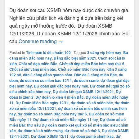
Dự đoán soi cầu XSMB hôm nay được các chuyên gia.
Nghiên cứu phân tích và đánh giá dựa trên bảng kết
quả ngày mở thưởng trước đó. Dự đoán XSMB
12/11/2026. Dự đoán XSMB 12/11/2026 chính xác Soi
Dự đoán XSMB 12/11/2026 chính xác
cầu
Continue reading
→
Posted in
Tính toán lô đề chuẩn 100
|
Tagged
3 càng víp hôm nay
,
Ba
càng miền Bắc hôm nay
,
Bảng đặc biệt năm 2021
,
Cách soi cầu lô
xiên
,
Chốt số đẹp miền Bắc
,
Chốt số đẹp miền Bắc hôm nay thứ 6
,
Chốt số giờ vàng miền bắc
,
Chốt số miền Bắc hôm nay
,
dàn 3 càng
192 số
,
dàn 3 càng đánh quanh năm
,
Dàn de 3 càng miền Bắc
,
du
doan
,
du doan xo so mien bac 12/11
,
du doan xsmb
,
dự đoán giải đặc
biệt hôm nay
,
Dự đoán giải đặc biệt ngày mai
,
Dự đoán kết quả xổ số
siêu chính xác hôm nay
,
Dự đoán kết quả XSMB 12/11/2021
,
Dự
đoán lô xiên 2
,
Dự đoán lô xiên 4 miền Bắc
,
Dự đoán miền Bắc ngày
11
,
Dự Đoán Miền Bắc ngày 12/11
,
dự đoán xổ số miền bắc
,
dự đoán
xổ số miền bắc 12/11/2021
,
dự đoán xổ số miền bắc chính xác hôm
nay
,
dự đoán xổ số miền Bắc hôm nay thứ 6
,
Dự đoán xổ số miền
Bắc ngày 11
,
Dự đoán xổ số miền Bắc ngày 11 tay
,
Dự đoán xổ số
miền Bắc thứ sáu Dự đoán xsmb kết quả xổ số miền bắc siêu chính
xác
,
dự đoán xổ số miền trung
,
dự đoán xổ số thứ 6
,
Dự đoán XSMB
12-11-2021
,
Dự đoán XSMB 12/11
,
dự đoán xsmb chính xác
,
dự