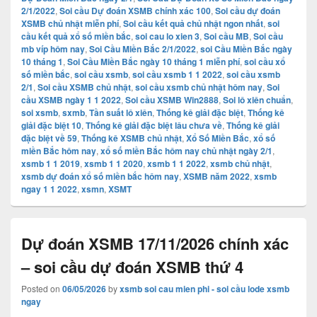
2/1/2022
,
Soi cầu Dự đoán XSMB chính xác 100
,
Soi cầu dự đoán
XSMB chủ nhật miễn phí
,
Soi cầu kết quả chủ nhật ngon nhất
,
soi
cầu kết quả xổ số miền bắc
,
soi cau lo xien 3
,
Soi cầu MB
,
Soi cầu
mb víp hôm nay
,
Soi Cầu Miền Bắc 2/1/2022
,
soi Cầu Miền Bắc ngày
10 tháng 1
,
Soi Cầu Miền Bắc ngày 10 tháng 1 miễn phí
,
soi cầu xổ
số miền bắc
,
soi cầu xsmb
,
soi cầu xsmb 1 1 2022
,
soi cầu xsmb
2/1
,
Soi cầu XSMB chủ nhật
,
soi cầu xsmb chủ nhật hôm nay
,
Soi
cầu XSMB ngày 1 1 2022
,
Soi cầu XSMB Win2888
,
Soi lô xiên chuẩn
,
soi xsmb
,
sxmb
,
Tần suất lô xiên
,
Thống kê giải đặc biệt
,
Thống kê
giải đặc biệt 10
,
Thống kê giải đặc biệt lâu chưa về
,
Thống kê giải
đặc biệt về 59
,
Thống kê XSMB chủ nhật
,
Xổ Số Miền Bắc
,
xổ số
miền Bắc hôm nay
,
xổ số miền Bắc hôm nay chủ nhật ngày 2/1
,
xsmb 1 1 2019
,
xsmb 1 1 2020
,
xsmb 1 1 2022
,
xsmb chủ nhật
,
xsmb dự đoán xổ số miền bắc hôm nay
,
XSMB năm 2022
,
xsmb
ngay 1 1 2022
,
xsmn
,
XSMT
Dự đoán XSMB 17/11/2026 chính xác
– soi cầu dự đoán XSMB thứ 4
Posted on
06/05/2026
by
xsmb soi cau mien phi - soi cầu lode xsmb
ngay