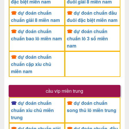
đặc biệt miền nam
đuôi giải 8 miền nam
☎
dự đoán chuẩn
☎
dự đoán chuẩn đầu
chuẩn giải 8 miền nam
đuôi đặc biệt miền nam
☎
dự đoán chuẩn
☎
dự đoán chuẩn
chuẩn bao lô miền nam
chuẩn lô 3 số miền
nam
☎
dự đoán chuẩn
chuẩn cặp xỉu chủ
miền nam
cầu vip miền trung
☎
dự đoán chuẩn
☎
dự đoán chuẩn
chuẩn xỉu chủ miền
song thủ lô miền trung
trung
☎
dự đoán chuẩn giải
☎
dự đoán chuẩn đầu