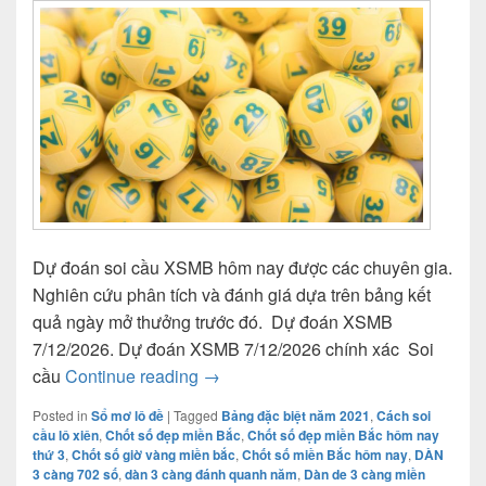
Dự đoán soi cầu XSMB hôm nay được các chuyên gia.
Nghiên cứu phân tích và đánh giá dựa trên bảng kết
quả ngày mở thưởng trước đó. Dự đoán XSMB
7/12/2026. Dự đoán XSMB 7/12/2026 chính xác Soi
Dự đoán XSMB 7/12/2026 chính xác 
cầu
Continue reading
→
Posted in
Sổ mơ lô đề
|
Tagged
Bảng đặc biệt năm 2021
,
Cách soi
cầu lô xiên
,
Chốt số đẹp miền Bắc
,
Chốt số đẹp miền Bắc hôm nay
thứ 3
,
Chốt số giờ vàng miền bắc
,
Chốt số miền Bắc hôm nay
,
DÀN
3 càng 702 số
,
dàn 3 càng đánh quanh năm
,
Dàn de 3 càng miền