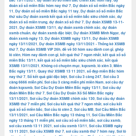
đoán xổ số miền Bắc hôm nay thứ 7
,
Dự đoán xổ số miền Bắc ngày
11
,
Dự đoán xổ số miền Bắc ngày 11 tay
,
Dự đoán xổ số miền Bắc
thứ sáu Dự đoán xsmb kết quả xổ số miền bắc siêu chính xác
,
dự
đoán xổ số miền trung
,
dự đoán xổ số thứ 7
,
Dự đoán XSMB 13-11-
2021
,
Dự đoán XSMB 13/11
,
dự đoán xsmb chính xác
,
dự đoán
xsmb chuẩn
,
dự đoán xsmb đặc biệt
,
Dự đoán XSMB Minh Ngọc
,
dự
đoán xsmb ngày 13
,
Dự đoán XSMB ngày 13/11
,
Dự đoán XSMB
ngày 13/11/2021
,
Dự đoán XSMB ngày 13/11/2021 - Thống kê XSMB
thứ 7
,
Dự đoán XSMB VIP 26h
,
đề về 50 hôm sau đánh con gì
,
ghép
lô xiên
,
Hôm nay đánh con gì
,
kết quả thứ 7 ngon nhất
,
kết quả xổ số
miền Bắc 13/11
,
kết quả xổ số miền bắc siêu chính xác
,
kết quả
XSMB 13/11/2021
,
Không có chuyên mục
,
kqxsmb
,
lô xiên 3
,
Miền
Bắc ngày 13/11
,
Quay thử XSMB 13 11 2021
,
số đẹp miền Bắc hôm
nay thứ 7
,
Số kết quả giải đặc biệt
,
Soi cầu 3 càng 247
,
Soi cầu 3
càng 6666 miễn phí
,
Soi cầu 3 càng miễn phí miền Nam
,
soi cầu dự
đoán kqxsmb
,
Soi Cầu Dự Đoán Miền Bắc ngày 13/11
,
Soi cầu dự
đoán Miền Bắc thứ 7
,
Soi Cầu Dự Đoán Xổ Số Miền Bắc ngày
13/11/2021
,
Soi cầu Dự đoán XSMB chính xác 130
,
Soi cầu dự đoán
XSMB thứ 7 miễn phí
,
Soi cầu kết quả thứ 7 ngon nhất
,
soi cầu kết
quả xổ số miền bắc
,
Soi cầu lô xiên 2
,
Soi cầu MB
,
Soi Cầu Miền Bắc
13/11/2021
,
soi Cầu Miền Bắc ngày 13 tháng 11
,
Soi Cầu Miền Bắc
ngày 13 tháng 11 miễn phí
,
soi cầu xổ số miền bắc
,
soi cầu xsmb
,
soi cầu xsmb 13 11 2021
,
soi cầu xsmb 13/11
,
Soi cầu XSMB ngày
13 11 2021
,
Soi cầu XSMB thứ 7
,
soi cầu xsmb thứ 7 hôm nay
,
Soi lô