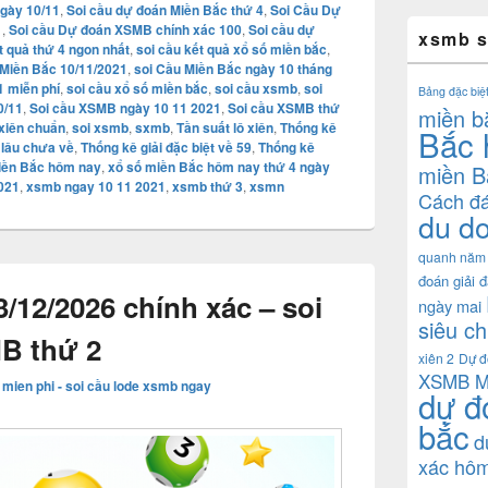
gày 10/11
,
Soi cầu dự đoán Miền Bắc thứ 4
,
Soi Cầu Dự
1
,
Soi cầu Dự đoán XSMB chính xác 100
,
Soi cầu dự
xsmb s
t quả thứ 4 ngon nhất
,
soi cầu kết quả xổ số miền bắc
,
 Miền Bắc 10/11/2021
,
soi Cầu Miền Bắc ngày 10 tháng
1 miễn phí
,
soi cầu xổ số miền bắc
,
soi cầu xsmb
,
soi
Bảng đặc biệ
0/11
,
Soi cầu XSMB ngày 10 11 2021
,
Soi cầu XSMB thứ
miền b
 xiên chuẩn
,
soi xsmb
,
sxmb
,
Tần suất lô xiên
,
Thống kê
Bắc 
 lâu chưa về
,
Thống kê giải đặc biệt về 59
,
Thống kê
iền Bắc hôm nay
,
xổ số miền Bắc hôm nay thứ 4 ngày
miền B
021
,
xsmb ngay 10 11 2021
,
xsmb thứ 3
,
xsmn
Cách đá
du d
quanh năm
đoán giải 
12/2026 chính xác – soi
ngày mai
siêu c
B thứ 2
xiên 2
Dự đ
XSMB M
mien phi - soi cầu lode xsmb ngay
dự đ
bắc
d
xác hô