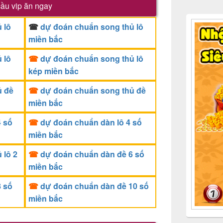
Area
cầu vip ăn ngay
 lô
☎
dự đoán chuẩn song thủ lô
miền bắc
 lô
☎
dự đoán chuẩn song thủ lô
kép miền bắc
ủ đề
☎
dự đoán chuẩn song thủ đề
miền bắc
 số
☎
dự đoán chuẩn dàn lô 4 số
miền bắc
 lô 2
☎
dự đoán chuẩn dàn đề 6 số
miền bắc
 số
☎
dự đoán chuẩn dàn đề 10 số
miền bắc