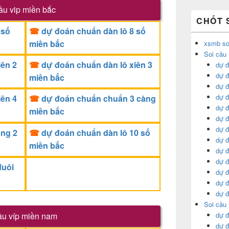
ầu vip miền bắc
CHỐT 
 số
☎
dự đoán chuẩn dàn lô 8 số
miền bắc
xsmb so
Soi cầu 
iên 2
☎
dự đoán chuẩn dàn lô xiên 3
dự đ
dự đ
miền bắc
dự đ
dự đ
iên 4
☎
dự đoán chuẩn chuẩn 3 càng
dự đ
miền bắc
dự đ
dự đ
àng 2
☎
dự đoán chuẩn dàn lô 10 số
dự đ
miền bắc
dự đ
dự đ
đuôi
dự đ
dự đ
dự đ
Soi cầu
dự đ
ầu víp miền nam
dự đ