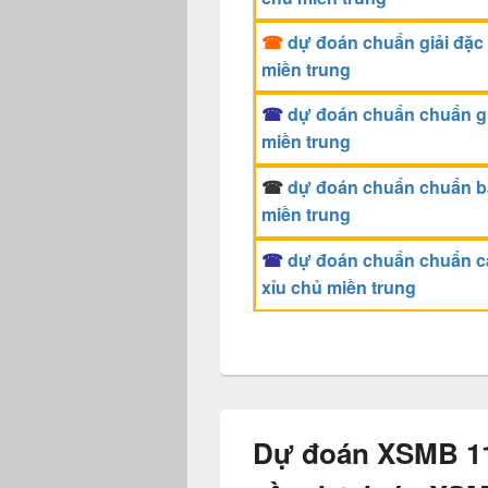
☎
dự đoán chuẩn giải đặc 
miền trung
☎
dự đoán chuẩn chuẩn gi
miền trung
☎
dự đoán chuẩn chuẩn b
miền trung
☎
dự đoán chuẩn chuẩn c
xỉu chủ miền trung
Dự đoán XSMB 11/