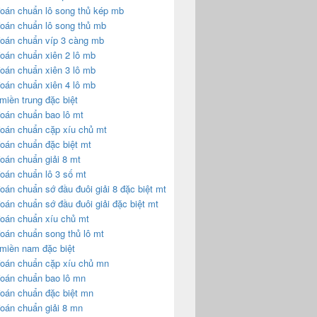
oán chuẩn lô song thủ kép mb
oán chuẩn lô song thủ mb
oán chuẩn víp 3 càng mb
oán chuẩn xiên 2 lô mb
oán chuẩn xiên 3 lô mb
oán chuẩn xiên 4 lô mb
miền trung đặc biệt
oán chuẩn bao lô mt
oán chuẩn cặp xíu chủ mt
oán chuẩn đặc biệt mt
oán chuẩn giải 8 mt
oán chuẩn lô 3 số mt
oán chuẩn sớ đầu đuôi giải 8 đặc biệt mt
oán chuẩn sớ đầu đuôi giải đặc biệt mt
oán chuẩn xíu chủ mt
oán chuẩn song thủ lô mt
 miền nam đặc biệt
oán chuẩn cặp xíu chủ mn
oán chuẩn bao lô mn
oán chuẩn đặc biệt mn
oán chuẩn giải 8 mn