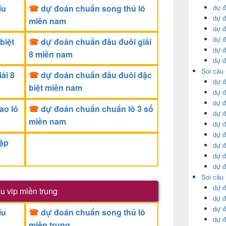
dự đ
ỉu
☎
dự đoán chuẩn song thủ lô
dự đ
miền nam
dự đ
dự đ
biệt
☎
dự đoán chuẩn đầu đuôi giải
dự đ
8 miền nam
dự đ
Soi cầu 
ải 8
☎
dự đoán chuẩn đầu đuôi đặc
dự đ
biệt miền nam
dự đ
dự đ
ao lô
☎
dự đoán chuẩn chuẩn lô 3 số
dự đ
miền nam
dự đ
dự đ
ặp
dự đ
dự đ
dự đ
Soi cầu
dự đ
u vip miền trung
dự đ
dự đ
ỉu
☎
dự đoán chuẩn song thủ lô
dự đ
miền trung