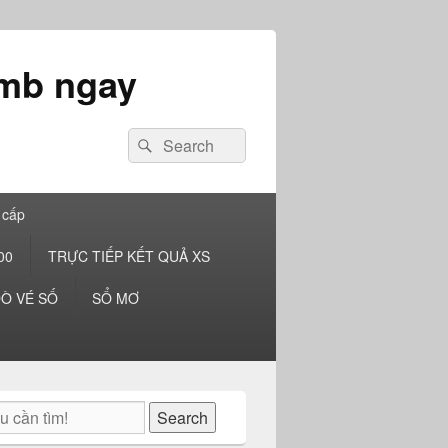
smb ngay
Search
Search
for:
 cấp
00
TRỰC TIẾP KẾT QUẢ XS
Ò VÉ SỐ
SỔ MƠ
Search