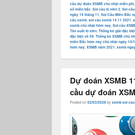
cầu dự đoán XSMB chủ nhật miễn phí
số miền bắc
,
Soi cầu lô xiên 2
,
Soi cầ
ngày 14 tháng 11
,
Soi Cầu Miền Bắc n
cầu xsmb
,
soi cầu xsmb 14 11 2021
,
s
xsmb chủ nhật hôm nay
,
Soi cầu XSM
Tần suất lô xiên
,
Thống kê giải đặc biệ
đặc biệt về 59
,
Thống kê XSMB chủ nh
miền Bắc hôm nay chủ nhật ngày 14/
hôm nay
,
XSMB năm 2021
,
xsmb ngay
Dự đoán XSMB 11/
cầu dự đoán XSM
Posted on
02/03/2026
by
xsmb soi cau 