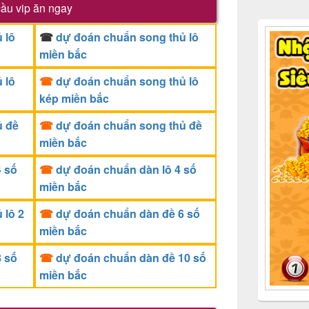
Area
cầu vip ăn ngay
 lô
☎
dự đoán chuẩn song thủ lô
miền bắc
 lô
☎
dự đoán chuẩn song thủ lô
kép miền bắc
ủ đề
☎
dự đoán chuẩn song thủ đề
miền bắc
 số
☎
dự đoán chuẩn dàn lô 4 số
miền bắc
 lô 2
☎
dự đoán chuẩn dàn đề 6 số
miền bắc
 số
☎
dự đoán chuẩn dàn đề 10 số
miền bắc