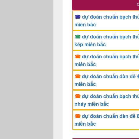
☎
dự đoán chuẩn bạch thủ
miền bắc
☎
dự đoán chuẩn bạch thủ
kép miền bắc
☎
dự đoán chuẩn bạch th
miền bắc
☎
dự đoán chuẩn dàn đề 4
miền bắc
☎
dự đoán chuẩn bạch thủ
nháy miền bắc
☎
dự đoán chuẩn dàn đề 8
miền bắc