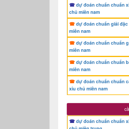
☎
dự đoán chuẩn chuẩn x
chủ miền nam
☎
dự đoán chuẩn giải đặc 
miền nam
☎
dự đoán chuẩn chuẩn gi
miền nam
☎
dự đoán chuẩn chuẩn b
miền nam
☎
dự đoán chuẩn chuẩn c
xỉu chủ miền nam
cầ
☎
dự đoán chuẩn chuẩn x
chủ miền trung