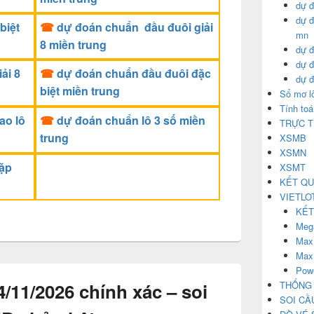
dự đ
dự đ
biệt
☎
dự đoán chuẩn đầu đuôi giải
mn
8 miền trung
dự đ
dự đ
ải 8
☎
dự đoán chuẩn đầu đuôi đặc
dự đ
biệt miền trung
Sổ mơ l
Tính toá
ao lô
☎
dự đoán chuẩn lô 3 số miền
TRỰC T
trung
XSMB
XSMN
ặp
XSMT
KẾT QU
VIETLO
KẾT
Meg
Max
Max
Powe
THỐNG
11/2026 chính xác – soi
SOI CẦ