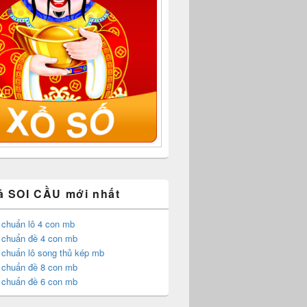
ả SOI CẦU mới nhất
 chuẩn lô 4 con mb
 chuẩn đề 4 con mb
 chuẩn lô song thủ kép mb
 chuẩn đề 8 con mb
 chuẩn đề 6 con mb