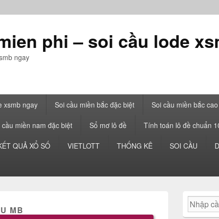
mien phi – soi cầu lode x
 xsmb ngay
de xsmb ngay
Soi cầu miền bắc đặc biệt
Soi cầu miền bắc cao
i cầu miền nam đặc biệt
Sổ mơ lô đề
Tính toán lô đề chuẩn 1
KẾT QUẢ XỔ SỐ
VIETLOTT
THỐNG KÊ
SOI CẦU
D
Primary
Sidebar
ẦU MB
Widget