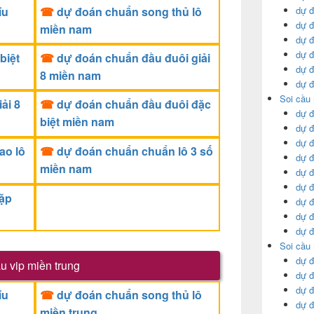
dự đ
ỉu
☎
dự đoán chuẩn song thủ lô
dự đ
miền nam
dự đ
dự đ
biệt
☎
dự đoán chuẩn đầu đuôi giải
dự đ
8 miền nam
dự đ
Soi cầu 
ải 8
☎
dự đoán chuẩn đầu đuôi đặc
dự đ
biệt miền nam
dự đ
dự đ
ao lô
☎
dự đoán chuẩn chuẩn lô 3 số
dự đ
miền nam
dự đ
dự đ
ặp
dự đ
dự đ
dự đ
Soi cầu
dự đ
u vip miền trung
dự đ
dự đ
ỉu
☎
dự đoán chuẩn song thủ lô
dự đ
miền trung