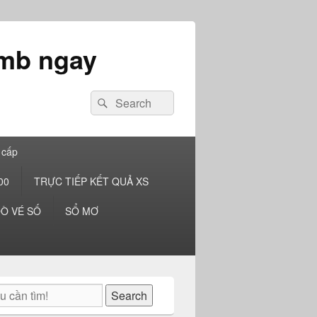
smb ngay
Search
Search
for:
 cấp
00
TRỰC TIẾP KẾT QUẢ XS
Ò VÉ SỐ
SỔ MƠ
Search