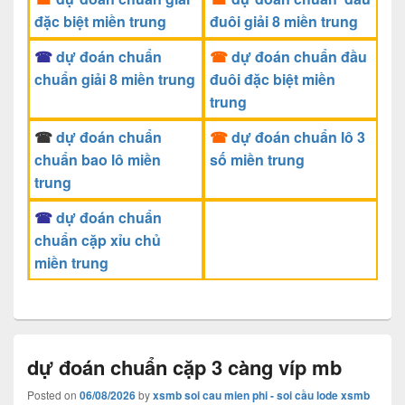
đặc biệt miền trung
đuôi giải 8 miền trung
☎
dự đoán chuẩn
☎
dự đoán chuẩn đầu
chuẩn giải 8 miền trung
đuôi đặc biệt miền
trung
☎
dự đoán chuẩn
☎
dự đoán chuẩn lô 3
chuẩn bao lô miền
số miền trung
trung
☎
dự đoán chuẩn
chuẩn cặp xỉu chủ
miền trung
dự đoán chuẩn cặp 3 càng víp mb
Posted on
06/08/2026
by
xsmb soi cau mien phi - soi cầu lode xsmb