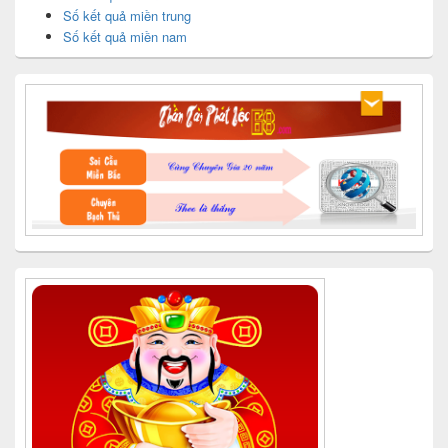
Số kết quả miền trung
Số kết quả miền nam