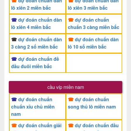
☎
dự đoán chuẩn dàn
☎
dự đoán chuẩn dàn
lô xiên 2 miền bắc
lô xiên 3 miền bắc
☎
dự đoán chuẩn dàn
☎
dự đoán chuẩn
lô xiên 4 miền bắc
chuẩn 3 càng miền bắc
☎
dự đoán chuẩn dàn
☎
dự đoán chuẩn dàn
3 càng 2 số miền bắc
lô 10 số miền bắc
☎
dự đoán chuẩn đề
đầu đuôi miền bắc
cầu víp miền nam
☎
dự đoán chuẩn
☎
dự đoán chuẩn
chuẩn xỉu chủ miền
song thủ lô miền nam
nam
☎
dự đoán chuẩn giải
☎
dự đoán chuẩn đầu