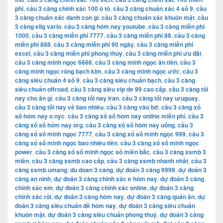
phí
,
cầu 3 càng chính xác 100 ô tô
,
cầu 3 càng chuẩn xác 4 số 9
,
cầu
3 càng chuẩn xác danh con gi
,
cầu 3 càng chuẩn xác khuôn mặt
,
cầu
3 càng elig vario
,
cầu 3 càng hôm nay youtube
,
cầu 3 càng miễn phí
1000
,
cầu 3 càng miễn phí 7777
,
cầu 3 càng miễn phí 88
,
cầu 3 càng
miễn phí 888
,
cầu 3 càng miễn phí 90 ngày
,
cầu 3 càng miễn phí
excel
,
cầu 3 càng miễn phí phong thủy
,
cầu 3 càng miễn phí ưu đãi
,
cầu 3 càng minh ngọc 6666
,
cầu 3 càng minh ngọc ăn tiền
,
cầu 3
càng minh ngọc rông bạch kim
,
cầu 3 càng minh ngọc ước
,
cầu 3
càng siêu chuẩn 4 số 9
,
cầu 3 càng siêu chuẩn bạch
,
cầu 3 càng
siêu chuẩn offroad
,
cầu 3 càng siêu vip de 99 cao cấp
,
cầu 3 càng tối
nay cho ăn gì
,
cầu 3 càng tối nay iran
,
cầu 3 càng tối nay uruguay
,
cầu 3 càng tối nay về bao nhiêu
,
cầu 3 càng vào bờ
,
cầu 3 càng xổ
số hôm nay o nyc
,
cầu 3 càng xổ số hôm nay online miễn phí
,
cầu 3
càng xổ số hôm nay org
,
cầu 3 càng xổ số hôm nay uống
,
cầu 3
càng xổ số minh ngọc 7777
,
cầu 3 càng xổ số minh ngọc 999
,
cầu 3
càng xổ số minh ngọc bao nhiêu tiền
,
cầu 3 càng xổ số minh ngọc
power
,
cầu 3 càng xổ số minh ngọc số miền bắc
,
cầu 3 càng xsmb 3
miền
,
cầu 3 càng xsmb cao cấp
,
cầu 3 càng xsmb nhanh nhất
,
cầu 3
càng xsmb umang
,
du doan 3 cang
,
dự đoán 3 càng 9999
,
dự đoán 3
càng an ninh
,
dự đoán 3 càng chính xác e hôm nay
,
dự đoán 3 càng
chính xác em
,
dự đoán 3 càng chính xác online
,
dự đoán 3 càng
chính xác rồi
,
dự đoán 3 càng hôm nay
,
dự đoán 3 càng quán ăn
,
dự
đoán 3 càng siêu chuẩn đề hôm nay
,
dự đoán 3 càng siêu chuẩn
khuôn mặt
,
dự đoán 3 càng siêu chuẩn phong thuỷ
,
dự đoán 3 càng