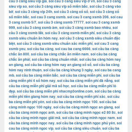
cầu 3 càng sieu vip gia
,
soi cau 3 cang sieu vip ơ vn
,
soi cau 3 cang
sieu vip so
,
soi cầu 3 càng sieu vip số miền bắc
,
soi cầu 3 càng vào
bờ
,
soi cầu 3 càng vip 24h
,
soi cầu 3 càng xổ số
,
soi cầu 3 càng xổ
số miền bắc
,
soi cau 3 cang xsmb
,
soi cau 3 cang xsmb 206
,
soi cau
3 cang xsmb 5/7
,
soi cầu 3 càng xsmb 77777
,
soi cau 3 cang xsmb
999
,
soi cầu 3 càng xsmb âm
,
soi cầu 3 càng xsmb bao nhiêu
,
soi
cầu 3 càng xsmb lắk
,
soi cầu 3 càng xsmb miễn phí
,
soi cầu 3 càng
xsmb siêu chuẩn ăn hôm nay
,
soi cầu 3 càng xsmb siêu chuẩn đặc
biệt
,
soi cầu 3 càng xsmb siêu chuẩn xác miễn phí
,
soi cau 3 cang
xsmb yeu
,
soi cầu ba càng
,
soi cau ba cang 6666
,
soi cầu ba càng
chắc ăn 800
,
soi cầu ba càng chắc ăn miền nam
,
soi cầu ba càng
chắc ăn phải
,
soi cầu ba càng chuẩn nhất
,
soi cầu ba càng hôm nay
an giang
,
soi cầu ba càng hôm nay an giang xổ số
,
soi cầu ba càng
hôm nay ninh thuận
,
soi cầu ba càng khung 3 ngày
,
soi cau ba cang
mb
,
soi cầu ba càng miền bắc
,
soi cầu ba càng miễn phí
,
soi cầu ba
càng miễn phí 4 số hôm nay
,
soi cầu ba càng miễn phí đà nẵng
,
soi
cầu ba càng miễn phí giải mã số học
,
soi cầu ba càng miễn phí lô
đẹp
,
soi cầu ba càng miễn phí nhacmp3online.com
,
soi cầu ba càng
miễn phí tiền giang hôm nay
,
soi cầu ba càng miễn phí xác
,
soi cầu
ba càng miễn phí yên
,
soi cầu ba càng minh ngọc 100
,
soi cầu ba
càng minh ngọc 100 ngày
,
soi cầu ba càng minh ngọc an giang
,
soi
cầu ba càng minh ngọc anh
,
soi cầu ba càng minh ngọc e2 80 8c
,
soi
cầu ba càng minh ngọc giải mã
,
soi cầu ba càng minh ngọc nam
,
soi
cầu ba càng minh ngọc nay
,
soi cầu ba càng minh ngọc phú yên
,
soi
cau ba càng minh ngoc vip
,
soi cầu ba càng siêu chuẩn
,
soi cầu ba