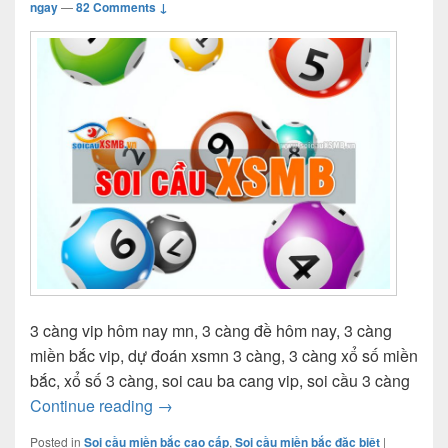
ngay
—
82 Comments ↓
3 càng vip hôm nay mn, 3 càng đề hôm nay, 3 càng
miền bắc vip, dự đoán xsmn 3 càng, 3 càng xổ số miền
bắc, xổ số 3 càng, soi cau ba cang vip, soi cầu 3 càng
dự đoán chuẩn víp 3 càng mb
Continue reading
→
Posted in
Soi cầu miền bắc cao cấp
,
Soi cầu miền bắc đặc biệt
|