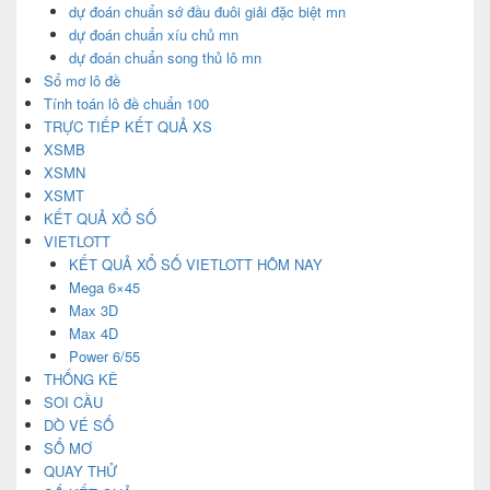
dự đoán chuẩn sớ đầu đuôi giải đặc biệt mn
dự đoán chuẩn xíu chủ mn
dự đoán chuẩn song thủ lô mn
Sổ mơ lô đề
Tính toán lô đề chuẩn 100
TRỰC TIẾP KẾT QUẢ XS
XSMB
XSMN
XSMT
KẾT QUẢ XỔ SỐ
VIETLOTT
KẾT QUẢ XỔ SỐ VIETLOTT HÔM NAY
Mega 6×45
Max 3D
Max 4D
Power 6/55
THỐNG KÊ
SOI CẦU
DÒ VÉ SỐ
SỔ MƠ
QUAY THỬ