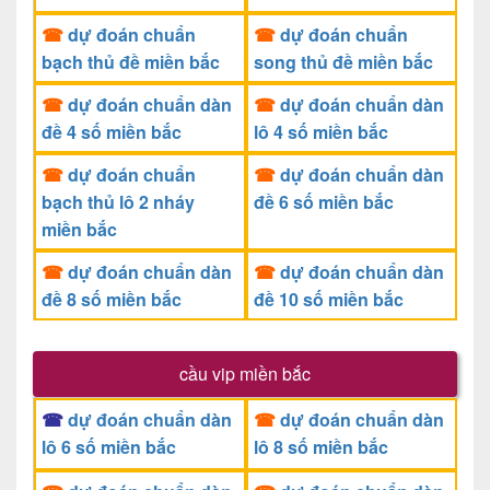
☎
dự đoán chuẩn
☎
dự đoán chuẩn
bạch thủ đề miền bắc
song thủ đề miền bắc
☎
dự đoán chuẩn dàn
☎
dự đoán chuẩn dàn
đề 4 số miền bắc
lô 4 số miền bắc
☎
dự đoán chuẩn
☎
dự đoán chuẩn dàn
bạch thủ lô 2 nháy
đề 6 số miền bắc
miền bắc
☎
dự đoán chuẩn dàn
☎
dự đoán chuẩn dàn
đề 8 số miền bắc
đề 10 số miền bắc
cầu vip miền bắc
☎
dự đoán chuẩn dàn
☎
dự đoán chuẩn dàn
lô 6 số miền bắc
lô 8 số miền bắc