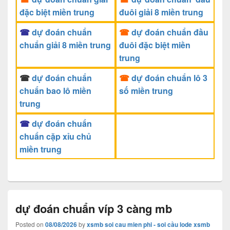
đặc biệt miền trung
đuôi giải 8 miền trung
☎
dự đoán chuẩn
☎
dự đoán chuẩn đầu
chuẩn giải 8 miền trung
đuôi đặc biệt miền
trung
☎
dự đoán chuẩn
☎
dự đoán chuẩn lô 3
chuẩn bao lô miền
số miền trung
trung
☎
dự đoán chuẩn
chuẩn cặp xỉu chủ
miền trung
dự đoán chuẩn víp 3 càng mb
Posted on
08/08/2026
by
xsmb soi cau mien phi - soi cầu lode xsmb