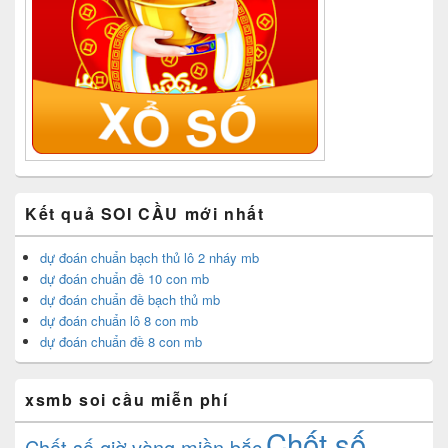
Kết quả SOI CẦU mới nhất
dự đoán chuẩn bạch thủ lô 2 nháy mb
dự đoán chuẩn đề 10 con mb
dự đoán chuẩn đề bạch thủ mb
dự đoán chuẩn lô 8 con mb
dự đoán chuẩn đề 8 con mb
xsmb soi cầu miễn phí
Chốt số
Chốt số giờ vàng miền bắc