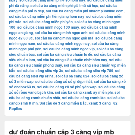
phí đà nẵng
,
soi cầu ba càng miễn phí giải mã số học
,
soi cầu ba
càng miễn phí lô đẹp
,
soi cầu ba càng miễn phí nhacmp3online.com
,
soi cầu ba càng miễn phí tiền giang hôm nay
,
soi cầu ba càng miễn
phí xác
,
soi cầu ba càng miễn phí yên
,
soi cầu ba càng minh ngọc
100
,
soi cầu ba càng minh ngọc 100 ngày
,
soi cầu ba càng minh
ngọc an giang
,
soi cầu ba càng minh ngọc anh
,
soi cầu ba càng minh
ngọc e2 80 8c
,
soi cầu ba càng minh ngọc giải mã
,
soi cầu ba càng
minh ngọc nam
,
soi cầu ba càng minh ngọc nay
,
soi cầu ba càng
minh ngọc phú yên
,
soi cau ba càng minh ngoc vip
,
soi cầu ba càng
siêu chuẩn bac
,
soi cầu ba càng siêu chuẩn lô đề
,
soi cầu ba càng
siêu chuẩn loto
,
soi cầu ba càng siêu chuẩn nhất hôm nay
,
soi cầu
ba càng siêu chuẩn phong thuỷ
,
soi cầu ba càng siêu chuẩn vip miền
bắc
,
soi cầu ba càng siêu vip 3s
,
soi cầu ba càng siêu vip 789
,
soi
cầu ba càng siêu vip erina
,
soi cầu ba càng u24
,
soi cầu ba càng xổ
số 3 miền wap
,
soi cầu ba càng xổ số gì đẹp nhất
,
soi cầu ba càng xổ
số onebox63 tv
,
soi cầu ba càng xổ số phú yên wap
,
soi cầu ba càng
xổ số rồng vàng bạch kim
,
soi cầu ba càng xsmb ây miễn phí
,
soi
cầu ba càng xsmb chuẩn nhất
,
soi cầu ba càng xsmb lào
,
soi cầu ba
càng xsmb tt mn
,
Soi cầu de 3 càng miền Bắc
,
xsmb 3 cang
|
82
Replies
dự đoán chuẩn cặp 3 càng víp mb