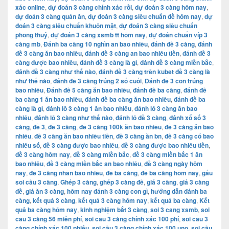
xác online
,
dự đoán 3 càng chính xác rồi
,
dự đoán 3 càng hôm nay
,
dự đoán 3 càng quán ăn
,
dự đoán 3 càng siêu chuẩn đề hôm nay
,
dự
đoán 3 càng siêu chuẩn khuôn mặt
,
dự đoán 3 càng siêu chuẩn
phong thuỷ
,
dự đoán 3 càng xsmb tt hôm nay
,
dự đoán chuẩn víp 3
càng mb
,
Đánh ba càng 10 nghìn an bao nhiêu
,
đánh đề 3 càng
,
đánh
đề 3 càng ăn bao nhiêu
,
đánh đề 3 càng an bao nhiêu tiền
,
đánh đề 3
càng được bao nhiêu
,
đánh đề 3 càng là gì
,
đánh đề 3 càng miền bắc
,
đánh đề 3 càng như thế nào
,
đánh đề 3 càng trên kubet đề 3 càng là
như thế nào
,
đánh đề 3 càng trúng 2 số cuối
,
Đánh đề 3 con trúng
bao nhiêu
,
Đánh đề 5 càng ăn bao nhiêu
,
đánh đề ba càng
,
đánh đề
ba càng 1 ăn bao nhiêu
,
đánh đề ba càng ăn bao nhiêu
,
đánh đề ba
càng là gì
,
đánh lô 3 càng 1 ăn bao nhiêu
,
đánh lô 3 càng ăn bao
nhiêu
,
đánh lô 3 càng như thế nào
,
đánh lô đề 3 càng
,
đánh xổ số 3
càng
,
đề 3
,
đề 3 càng
,
đề 3 càng 100k ăn bao nhiêu
,
đề 3 càng ăn bao
nhiêu
,
đề 3 càng ăn bao nhiêu tiền
,
đề 3 càng ăn bn
,
đề 3 càng có bao
nhiêu số
,
đề 3 càng được bao nhiêu
,
đề 3 càng được bao nhiêu tiền
,
đề 3 càng hôm nay
,
đề 3 càng miền bắc
,
đề 3 càng miền bắc 1 ăn
bao nhiêu
,
đề 3 càng miền bắc an bao nhiêu
,
đề 3 càng ngày hôm
nay
,
đề 3 càng nhân bao nhiêu
,
đề ba càng
,
đề ba càng hôm nay
,
gấu
soi cầu 3 càng
,
Ghép 3 càng
,
ghép 3 càng đề
,
giá 3 càng
,
giá 3 càng
đề
,
giá ăn 3 càng
,
hôm nay đánh 3 càng con gì
,
hướng dẫn đánh ba
càng
,
kết quả 3 càng
,
kết quả 3 càng hôm nay
,
kết quả ba càng
,
Kết
quả ba càng hôm nay
,
kinh nghiệm bắt 3 càng
,
soi 3 cang xsmb
,
soi
cầu 3 càng 56 miễn phí
,
soi cầu 3 càng chính xác 100 phí
,
soi cầu 3
càng chính xác 100 phiếu
,
soi cầu 3 càng chính xác 100 uno
,
soi cầu