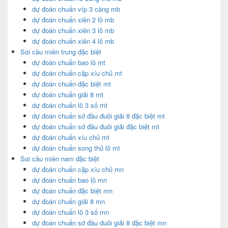
dự đoán chuẩn víp 3 càng mb
dự đoán chuẩn xiên 2 lô mb
dự đoán chuẩn xiên 3 lô mb
dự đoán chuẩn xiên 4 lô mb
Soi cầu miền trung đặc biệt
dự đoán chuẩn bao lô mt
dự đoán chuẩn cặp xíu chủ mt
dự đoán chuẩn đặc biệt mt
dự đoán chuẩn giải 8 mt
dự đoán chuẩn lô 3 số mt
dự đoán chuẩn sớ đầu đuôi giải 8 đặc biệt mt
dự đoán chuẩn sớ đầu đuôi giải đặc biệt mt
dự đoán chuẩn xíu chủ mt
dự đoán chuẩn song thủ lô mt
Soi cầu miền nam đặc biệt
dự đoán chuẩn cặp xíu chủ mn
dự đoán chuẩn bao lô mn
dự đoán chuẩn đặc biệt mn
dự đoán chuẩn giải 8 mn
dự đoán chuẩn lô 3 số mn
dự đoán chuẩn sớ đầu đuôi giải 8 đặc biệt mn