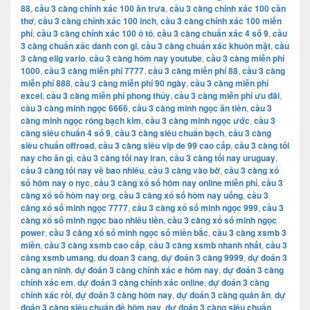
88
,
cầu 3 càng chính xác 100 ăn trưa
,
cầu 3 càng chính xác 100 cần
thơ
,
cầu 3 càng chính xác 100 inch
,
cầu 3 càng chính xác 100 miễn
phí
,
cầu 3 càng chính xác 100 ô tô
,
cầu 3 càng chuẩn xác 4 số 9
,
cầu
3 càng chuẩn xác danh con gi
,
cầu 3 càng chuẩn xác khuôn mặt
,
cầu
3 càng elig vario
,
cầu 3 càng hôm nay youtube
,
cầu 3 càng miễn phí
1000
,
cầu 3 càng miễn phí 7777
,
cầu 3 càng miễn phí 88
,
cầu 3 càng
miễn phí 888
,
cầu 3 càng miễn phí 90 ngày
,
cầu 3 càng miễn phí
excel
,
cầu 3 càng miễn phí phong thủy
,
cầu 3 càng miễn phí ưu đãi
,
cầu 3 càng minh ngọc 6666
,
cầu 3 càng minh ngọc ăn tiền
,
cầu 3
càng minh ngọc rông bạch kim
,
cầu 3 càng minh ngọc ước
,
cầu 3
càng siêu chuẩn 4 số 9
,
cầu 3 càng siêu chuẩn bạch
,
cầu 3 càng
siêu chuẩn offroad
,
cầu 3 càng siêu vip de 99 cao cấp
,
cầu 3 càng tối
nay cho ăn gì
,
cầu 3 càng tối nay iran
,
cầu 3 càng tối nay uruguay
,
cầu 3 càng tối nay về bao nhiêu
,
cầu 3 càng vào bờ
,
cầu 3 càng xổ
số hôm nay o nyc
,
cầu 3 càng xổ số hôm nay online miễn phí
,
cầu 3
càng xổ số hôm nay org
,
cầu 3 càng xổ số hôm nay uống
,
cầu 3
càng xổ số minh ngọc 7777
,
cầu 3 càng xổ số minh ngọc 999
,
cầu 3
càng xổ số minh ngọc bao nhiêu tiền
,
cầu 3 càng xổ số minh ngọc
power
,
cầu 3 càng xổ số minh ngọc số miền bắc
,
cầu 3 càng xsmb 3
miền
,
cầu 3 càng xsmb cao cấp
,
cầu 3 càng xsmb nhanh nhất
,
cầu 3
càng xsmb umang
,
du doan 3 cang
,
dự đoán 3 càng 9999
,
dự đoán 3
càng an ninh
,
dự đoán 3 càng chính xác e hôm nay
,
dự đoán 3 càng
chính xác em
,
dự đoán 3 càng chính xác online
,
dự đoán 3 càng
chính xác rồi
,
dự đoán 3 càng hôm nay
,
dự đoán 3 càng quán ăn
,
dự
đoán 3 càng siêu chuẩn đề hôm nay
,
dự đoán 3 càng siêu chuẩn