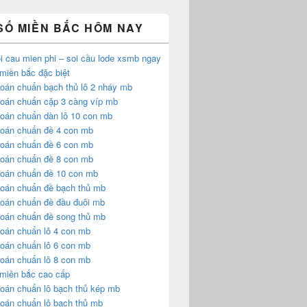
SỐ MIỀN BẮC HÔM NAY
i cau mien phi – soi cầu lode xsmb ngay
miền bắc đặc biệt
oán chuẩn bạch thủ lô 2 nháy mb
oán chuẩn cặp 3 càng víp mb
oán chuẩn dàn lô 10 con mb
oán chuẩn đề 4 con mb
oán chuẩn đề 6 con mb
oán chuẩn đề 8 con mb
oán chuẩn đề 10 con mb
oán chuẩn đề bạch thủ mb
oán chuẩn đề đầu đuôi mb
oán chuẩn đề song thủ mb
oán chuẩn lô 4 con mb
oán chuẩn lô 6 con mb
oán chuẩn lô 8 con mb
 miền bắc cao cấp
oán chuẩn lô bạch thủ kép mb
oán chuẩn lô bạch thủ mb