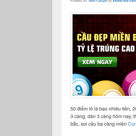
Posted on
16/07/2026
by
xsmb soi cau 
50 điểm lô là bao nhiêu tiền, 
3 càng, dàn 3 càng hôm nay, t
bắc, soi cầu ba càng miền
Con