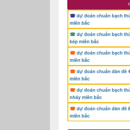
☎
dự đoán chuẩn bạch thủ
miền bắc
☎
dự đoán chuẩn bạch thủ
kép miền bắc
☎
dự đoán chuẩn bạch th
miền bắc
☎
dự đoán chuẩn dàn đề 4
miền bắc
☎
dự đoán chuẩn bạch thủ
nháy miền bắc
☎
dự đoán chuẩn dàn đề 8
miền bắc