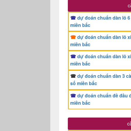
c
☎
dự đoán chuẩn dàn lô 6
miền bắc
☎
dự đoán chuẩn dàn lô x
miền bắc
☎
dự đoán chuẩn dàn lô x
miền bắc
☎
dự đoán chuẩn dàn 3 c
số miền bắc
☎
dự đoán chuẩn đề đầu 
miền bắc
c