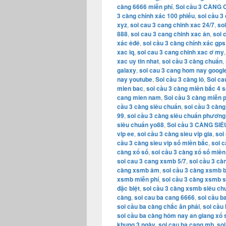
càng 6666 miễn phí
,
Soi cầu 3 CÀNG 
3 càng chính xác 100 phiếu
,
soi cầu 3
xyz
,
soi cau 3 cang chinh xac 24/7
,
so
888
,
soi cau 3 cang chinh xac ân
,
soi 
xác êđê
,
soi cầu 3 càng chính xác gps
xac iq
,
soi cau 3 cang chinh xac ơ my
xac uy tin nhat
,
soi cầu 3 càng chuẩn
,
galaxy
,
soi cau 3 cang hom nay googl
nay youtube
,
Soi cầu 3 càng lô
,
Soi ca
mien bac
,
soi cầu 3 càng miền bắc 4 s
cang mien nam
,
Soi cầu 3 càng miễn p
cầu 3 càng siêu chuẩn
,
soi cầu 3 càng
99
,
soi cầu 3 càng siêu chuẩn phương
siêu chuẩn yo88
,
Soi cầu 3 CÀNG SIÊ
vip ee
,
soi cầu 3 càng sieu vip gia
,
soi
cầu 3 càng sieu vip số miền bắc
,
soi 
càng xổ số
,
soi cầu 3 càng xổ số miền
soi cau 3 cang xsmb 5/7
,
soi cầu 3 c
càng xsmb âm
,
soi cầu 3 càng xsmb 
xsmb miễn phí
,
soi cầu 3 càng xsmb 
đặc biệt
,
soi cầu 3 càng xsmb siêu ch
càng
,
soi cau ba cang 6666
,
soi cầu b
soi cầu ba càng chắc ăn phải
,
soi cầu
soi cầu ba càng hôm nay an giang xổ 
khung 3 ngày
,
soi cau ba cang mb
,
soi