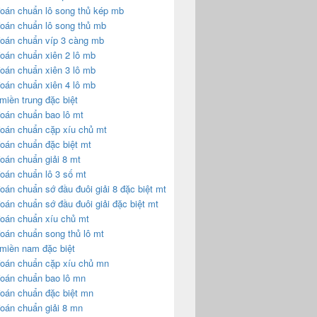
oán chuẩn lô song thủ kép mb
oán chuẩn lô song thủ mb
oán chuẩn víp 3 càng mb
oán chuẩn xiên 2 lô mb
oán chuẩn xiên 3 lô mb
oán chuẩn xiên 4 lô mb
miền trung đặc biệt
oán chuẩn bao lô mt
oán chuẩn cặp xíu chủ mt
oán chuẩn đặc biệt mt
oán chuẩn giải 8 mt
oán chuẩn lô 3 số mt
oán chuẩn sớ đầu đuôi giải 8 đặc biệt mt
oán chuẩn sớ đầu đuôi giải đặc biệt mt
oán chuẩn xíu chủ mt
oán chuẩn song thủ lô mt
 miền nam đặc biệt
oán chuẩn cặp xíu chủ mn
oán chuẩn bao lô mn
oán chuẩn đặc biệt mn
oán chuẩn giải 8 mn