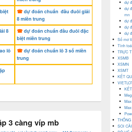
dự đ
dự đ
biệt
☎
dự đoán chuẩn đầu đuôi giải
mn
8 miền trung
dự đ
dự đ
ải 8
☎
dự đoán chuẩn đầu đuôi đặc
dự đ
biệt miền trung
Sổ mơ l
Tính toá
ao lô
☎
dự đoán chuẩn lô 3 số miền
TRỰC T
trung
XSMB
XSMN
ặp
XSMT
KẾT QU
VIETLO
KẾT
Meg
Max
Max
Powe
THỐNG
p 3 càng víp mb
SOI CẦ