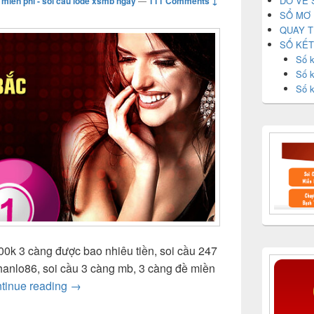
DÒ VÉ 
mien phi - soi cầu lode xsmb ngay
—
111 Comments ↓
SỔ MƠ
QUAY 
SỐ KẾT
Số k
Số k
Số k
200k 3 càng được bao nhiêu tiền, soi cầu 247
hanlo86, soi cầu 3 càng mb, 3 càng đề miền
dự đoán chuẩn cặp 3 càng víp mb
tinue reading
→