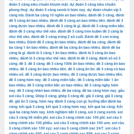
đoán 3 càng siêu chuẩn khuôn mặt
,
dự đoán 3 càng siêu chuẩn
phong thuỷ
,
dự đoán 3 càng xsmb tt hôm nay
,
dự đoán chuẩn víp 3
càng mb
,
Đánh ba càng 10 nghìn an bao nhiêu
,
đánh đề 3 càng
,
đánh
đề 3 càng ăn bao nhiêu
,
đánh đề 3 càng an bao nhiêu tiền
,
đánh đề 3
càng được bao nhiêu
,
đánh đề 3 càng là gì
,
đánh đề 3 càng miền bắc
,
đánh đề 3 càng như thế nào
,
đánh đề 3 càng trên kubet đề 3 càng là
như thế nào
,
đánh đề 3 càng trúng 2 số cuối
,
Đánh đề 3 con trúng
bao nhiêu
,
Đánh đề 5 càng ăn bao nhiêu
,
đánh đề ba càng
,
đánh đề
ba càng 1 ăn bao nhiêu
,
đánh đề ba càng ăn bao nhiêu
,
đánh đề ba
càng là gì
,
đánh lô 3 càng 1 ăn bao nhiêu
,
đánh lô 3 càng ăn bao
nhiêu
,
đánh lô 3 càng như thế nào
,
đánh lô đề 3 càng
,
đánh xổ số 3
càng
,
đề 3
,
đề 3 càng
,
đề 3 càng 100k ăn bao nhiêu
,
đề 3 càng ăn bao
nhiêu
,
đề 3 càng ăn bao nhiêu tiền
,
đề 3 càng ăn bn
,
đề 3 càng có bao
nhiêu số
,
đề 3 càng được bao nhiêu
,
đề 3 càng được bao nhiêu tiền
,
đề 3 càng hôm nay
,
đề 3 càng miền bắc
,
đề 3 càng miền bắc 1 ăn
bao nhiêu
,
đề 3 càng miền bắc an bao nhiêu
,
đề 3 càng ngày hôm
nay
,
đề 3 càng nhân bao nhiêu
,
đề ba càng
,
đề ba càng hôm nay
,
gấu
soi cầu 3 càng
,
Ghép 3 càng
,
ghép 3 càng đề
,
giá 3 càng
,
giá 3 càng
đề
,
giá ăn 3 càng
,
hôm nay đánh 3 càng con gì
,
hướng dẫn đánh ba
càng
,
kết quả 3 càng
,
kết quả 3 càng hôm nay
,
kết quả ba càng
,
Kết
quả ba càng hôm nay
,
kinh nghiệm bắt 3 càng
,
soi 3 cang xsmb
,
soi
cầu 3 càng 56 miễn phí
,
soi cầu 3 càng chính xác 100 phí
,
soi cầu 3
càng chính xác 100 phiếu
,
soi cầu 3 càng chính xác 100 uno
,
soi cầu
3 càng chính xác 100 xyz
,
soi cau 3 cang chinh xac 24/7
,
soi cầu 3
càng chính xác 500
,
soi cau 3 cang chinh xac 888
,
soi cau 3 cang