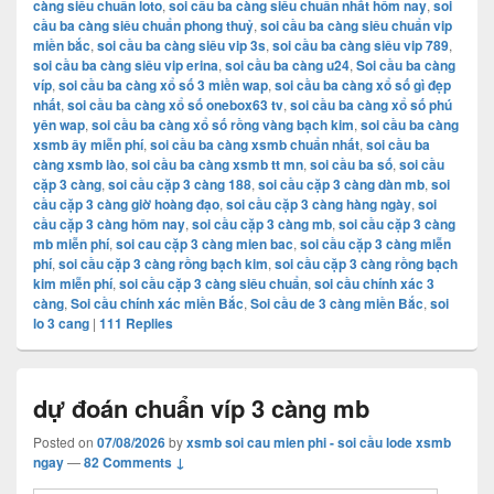
càng siêu chuẩn loto
,
soi cầu ba càng siêu chuẩn nhất hôm nay
,
soi
cầu ba càng siêu chuẩn phong thuỷ
,
soi cầu ba càng siêu chuẩn vip
miền bắc
,
soi cầu ba càng siêu vip 3s
,
soi cầu ba càng siêu vip 789
,
soi cầu ba càng siêu vip erina
,
soi cầu ba càng u24
,
Soi cầu ba càng
víp
,
soi cầu ba càng xổ số 3 miền wap
,
soi cầu ba càng xổ số gì đẹp
nhất
,
soi cầu ba càng xổ số onebox63 tv
,
soi cầu ba càng xổ số phú
yên wap
,
soi cầu ba càng xổ số rồng vàng bạch kim
,
soi cầu ba càng
xsmb ây miễn phí
,
soi cầu ba càng xsmb chuẩn nhất
,
soi cầu ba
càng xsmb lào
,
soi cầu ba càng xsmb tt mn
,
soi cầu ba số
,
soi cầu
cặp 3 càng
,
soi cầu cặp 3 càng 188
,
soi cầu cặp 3 càng dàn mb
,
soi
cầu cặp 3 càng giờ hoàng đạo
,
soi cầu cặp 3 càng hàng ngày
,
soi
cầu cặp 3 càng hôm nay
,
soi cầu cặp 3 càng mb
,
soi cầu cặp 3 càng
mb miễn phí
,
soi cau cặp 3 càng mien bac
,
soi cầu cặp 3 càng miễn
phí
,
soi cầu cặp 3 càng rồng bạch kim
,
soi cầu cặp 3 càng rồng bạch
kim miễn phí
,
soi cầu cặp 3 càng siêu chuẩn
,
soi cầu chính xác 3
càng
,
Soi cầu chính xác miền Bắc
,
Soi cầu de 3 càng miền Bắc
,
soi
lo 3 cang
|
111
Replies
dự đoán chuẩn víp 3 càng mb
Posted on
07/08/2026
by
xsmb soi cau mien phi - soi cầu lode xsmb
ngay
—
82 Comments ↓