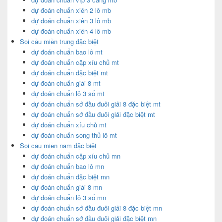
dự đoán chuẩn xiên 2 lô mb
dự đoán chuẩn xiên 3 lô mb
dự đoán chuẩn xiên 4 lô mb
Soi cầu miền trung đặc biệt
dự đoán chuẩn bao lô mt
dự đoán chuẩn cặp xíu chủ mt
dự đoán chuẩn đặc biệt mt
dự đoán chuẩn giải 8 mt
dự đoán chuẩn lô 3 số mt
dự đoán chuẩn sớ đầu đuôi giải 8 đặc biệt mt
dự đoán chuẩn sớ đầu đuôi giải đặc biệt mt
dự đoán chuẩn xíu chủ mt
dự đoán chuẩn song thủ lô mt
Soi cầu miền nam đặc biệt
dự đoán chuẩn cặp xíu chủ mn
dự đoán chuẩn bao lô mn
dự đoán chuẩn đặc biệt mn
dự đoán chuẩn giải 8 mn
dự đoán chuẩn lô 3 số mn
dự đoán chuẩn sớ đầu đuôi giải 8 đặc biệt mn
dự đoán chuẩn sớ đầu đuôi giải đặc biệt mn