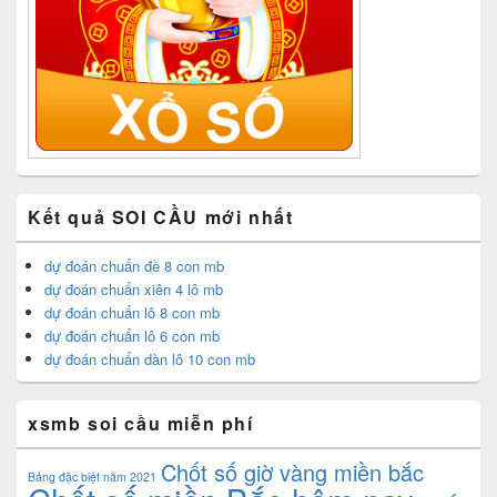
Kết quả SOI CẦU mới nhất
dự đoán chuẩn đề 8 con mb
dự đoán chuẩn xiên 4 lô mb
dự đoán chuẩn lô 8 con mb
dự đoán chuẩn lô 6 con mb
dự đoán chuẩn dàn lô 10 con mb
xsmb soi cầu miễn phí
Chốt số giờ vàng miền bắc
Bảng đặc biệt năm 2021