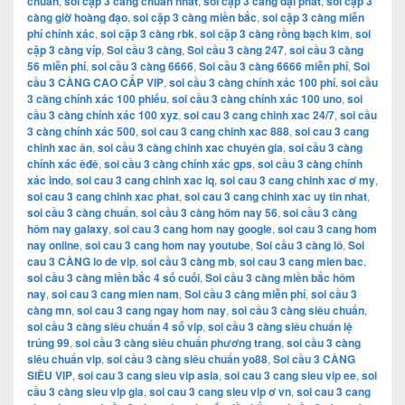
chuẩn
,
soi cặp 3 càng chuẩn nhất
,
soi cặp 3 càng đại phát
,
soi cặp 3
càng giờ hoàng đạo
,
soi cặp 3 càng miền bắc
,
soi cặp 3 càng miễn
phí chính xác
,
soi cặp 3 càng rbk
,
soi cặp 3 càng rồng bạch kim
,
soi
cặp 3 càng víp
,
Soi cầu 3 càng
,
Soi cầu 3 càng 247
,
soi cầu 3 càng
56 miễn phí
,
soi cầu 3 càng 6666
,
Soi cầu 3 càng 6666 miễn phí
,
Soi
cầu 3 CÀNG CAO CẤP VIP
,
soi cầu 3 càng chính xác 100 phí
,
soi cầu
3 càng chính xác 100 phiếu
,
soi cầu 3 càng chính xác 100 uno
,
soi
cầu 3 càng chính xác 100 xyz
,
soi cau 3 cang chinh xac 24/7
,
soi cầu
3 càng chính xác 500
,
soi cau 3 cang chinh xac 888
,
soi cau 3 cang
chinh xac ân
,
soi cầu 3 càng chinh xac chuyên gia
,
soi cầu 3 càng
chính xác êđê
,
soi cầu 3 càng chính xác gps
,
soi cầu 3 càng chính
xác indo
,
soi cau 3 cang chinh xac iq
,
soi cau 3 cang chinh xac ơ my
,
soi cau 3 cang chinh xac phat
,
soi cau 3 cang chinh xac uy tin nhat
,
soi cầu 3 càng chuẩn
,
soi cầu 3 càng hôm nay 56
,
soi cầu 3 càng
hôm nay galaxy
,
soi cau 3 cang hom nay google
,
soi cau 3 cang hom
nay online
,
soi cau 3 cang hom nay youtube
,
Soi cầu 3 càng lô
,
Soi
cau 3 CÀNG lo de vip
,
soi cầu 3 càng mb
,
soi cau 3 cang mien bac
,
soi cầu 3 càng miền bắc 4 số cuối
,
Soi cầu 3 càng miền bắc hôm
nay
,
soi cau 3 cang mien nam
,
Soi cầu 3 càng miễn phí
,
soi cầu 3
càng mn
,
soi cau 3 cang ngay hom nay
,
soi cầu 3 càng siêu chuẩn
,
soi cầu 3 càng siêu chuẩn 4 số vip
,
soi cầu 3 càng siêu chuẩn lệ
trúng 99
,
soi cầu 3 càng siêu chuẩn phương trang
,
soi cầu 3 càng
siêu chuẩn vip
,
soi cầu 3 càng siêu chuẩn yo88
,
Soi cầu 3 CÀNG
SIÊU VIP
,
soi cau 3 cang sieu vip asia
,
soi cau 3 cang sieu vip ee
,
soi
cầu 3 càng sieu vip gia
,
soi cau 3 cang sieu vip ơ vn
,
soi cau 3 cang