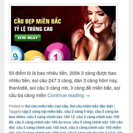
50 điểm lô là bao nhiêu tiền, 200k 3 càng được bao
nhiêu tiền, soi cầu 247 3 càng, dàn 3 càng hôm nay,
thanlo86, soi cầu 3 càng mb, 3 càng đề miền bắc, soi
dự đoán chuẩn cặp 3 
cầu ba càng miền
Continue reading
→
Posted in
Soi cầu miền bắc cao cấp
,
Soi cầu miền bắc đặc biệt
|
Tagged
cặp 3 càng víp miền bắc
,
cầu 3 càng 5 tép)
,
cầu 3 càng ăn
bao nhiêu
,
cầu 3 càng chính xác 100 12
,
cầu 3 càng chính xác 100
88
,
cầu 3 càng chính xác 100 ăn trưa
,
cầu 3 càng chính xác 100 cần
thơ
,
cầu 3 càng chính xác 100 inch
,
cầu 3 càng chính xác 100 miễn
phí
,
cầu 3 càng chính xác 100 ô tô
,
cầu 3 càng chuẩn xác 4 số 9
,
cầu