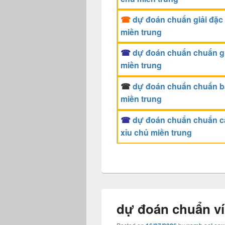
☎
dự đoán chuẩn giải đặc 
miền trung
☎
dự đoán chuẩn chuẩn gi
miền trung
☎
dự đoán chuẩn chuẩn b
miền trung
☎
dự đoán chuẩn chuẩn c
xỉu chủ miền trung
dự đoán chuẩn v