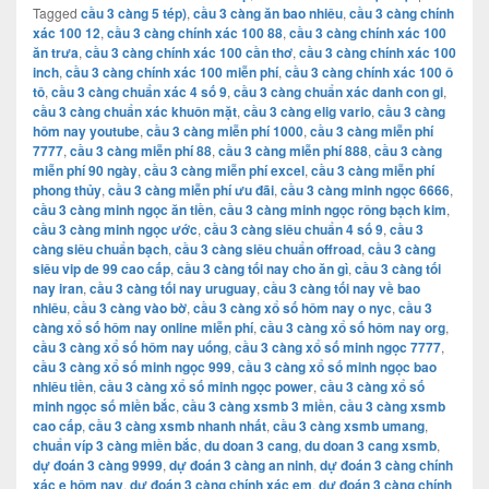
Tagged
cầu 3 càng 5 tép)
,
cầu 3 càng ăn bao nhiêu
,
cầu 3 càng chính
xác 100 12
,
cầu 3 càng chính xác 100 88
,
cầu 3 càng chính xác 100
ăn trưa
,
cầu 3 càng chính xác 100 cần thơ
,
cầu 3 càng chính xác 100
inch
,
cầu 3 càng chính xác 100 miễn phí
,
cầu 3 càng chính xác 100 ô
tô
,
cầu 3 càng chuẩn xác 4 số 9
,
cầu 3 càng chuẩn xác danh con gi
,
cầu 3 càng chuẩn xác khuôn mặt
,
cầu 3 càng elig vario
,
cầu 3 càng
hôm nay youtube
,
cầu 3 càng miễn phí 1000
,
cầu 3 càng miễn phí
7777
,
cầu 3 càng miễn phí 88
,
cầu 3 càng miễn phí 888
,
cầu 3 càng
miễn phí 90 ngày
,
cầu 3 càng miễn phí excel
,
cầu 3 càng miễn phí
phong thủy
,
cầu 3 càng miễn phí ưu đãi
,
cầu 3 càng minh ngọc 6666
,
cầu 3 càng minh ngọc ăn tiền
,
cầu 3 càng minh ngọc rông bạch kim
,
cầu 3 càng minh ngọc ước
,
cầu 3 càng siêu chuẩn 4 số 9
,
cầu 3
càng siêu chuẩn bạch
,
cầu 3 càng siêu chuẩn offroad
,
cầu 3 càng
siêu vip de 99 cao cấp
,
cầu 3 càng tối nay cho ăn gì
,
cầu 3 càng tối
nay iran
,
cầu 3 càng tối nay uruguay
,
cầu 3 càng tối nay về bao
nhiêu
,
cầu 3 càng vào bờ
,
cầu 3 càng xổ số hôm nay o nyc
,
cầu 3
càng xổ số hôm nay online miễn phí
,
cầu 3 càng xổ số hôm nay org
,
cầu 3 càng xổ số hôm nay uống
,
cầu 3 càng xổ số minh ngọc 7777
,
cầu 3 càng xổ số minh ngọc 999
,
cầu 3 càng xổ số minh ngọc bao
nhiêu tiền
,
cầu 3 càng xổ số minh ngọc power
,
cầu 3 càng xổ số
minh ngọc số miền bắc
,
cầu 3 càng xsmb 3 miền
,
cầu 3 càng xsmb
cao cấp
,
cầu 3 càng xsmb nhanh nhất
,
cầu 3 càng xsmb umang
,
chuẩn víp 3 càng miền bắc
,
du doan 3 cang
,
du doan 3 cang xsmb
,
dự đoán 3 càng 9999
,
dự đoán 3 càng an ninh
,
dự đoán 3 càng chính
xác e hôm nay
,
dự đoán 3 càng chính xác em
,
dự đoán 3 càng chính