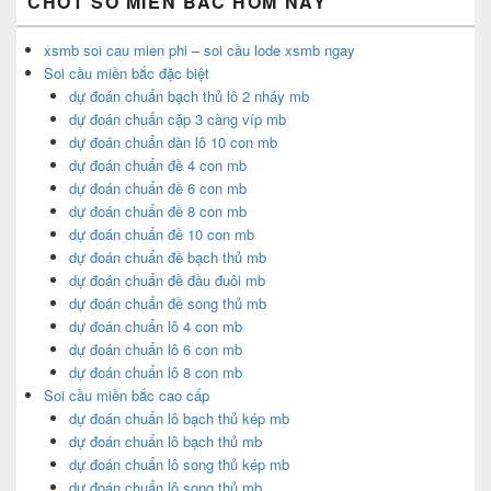
CHỐT SỐ MIỀN BẮC HÔM NAY
xsmb soi cau mien phi – soi cầu lode xsmb ngay
Soi cầu miền bắc đặc biệt
dự đoán chuẩn bạch thủ lô 2 nháy mb
dự đoán chuẩn cặp 3 càng víp mb
dự đoán chuẩn dàn lô 10 con mb
dự đoán chuẩn đề 4 con mb
dự đoán chuẩn đề 6 con mb
dự đoán chuẩn đề 8 con mb
dự đoán chuẩn đề 10 con mb
dự đoán chuẩn đề bạch thủ mb
dự đoán chuẩn đề đầu đuôi mb
dự đoán chuẩn đề song thủ mb
dự đoán chuẩn lô 4 con mb
dự đoán chuẩn lô 6 con mb
dự đoán chuẩn lô 8 con mb
Soi cầu miền bắc cao cấp
dự đoán chuẩn lô bạch thủ kép mb
dự đoán chuẩn lô bạch thủ mb
dự đoán chuẩn lô song thủ kép mb
dự đoán chuẩn lô song thủ mb