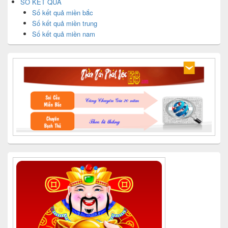
SỐ KẾT QUẢ
Số kết quả miền bắc
Số kết quả miền trung
Số kết quả miền nam