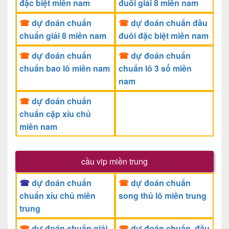
đặc biệt miền nam
đuôi giải 8 miền nam
☎
dự đoán chuẩn
☎
dự đoán chuẩn đầu
chuẩn giải 8 miền nam
đuôi đặc biệt miền nam
☎
dự đoán chuẩn
☎
dự đoán chuẩn
chuẩn bao lô miền nam
chuẩn lô 3 số miền
nam
☎
dự đoán chuẩn
chuẩn cặp xỉu chủ
miền nam
cầu vip miền trung
☎
dự đoán chuẩn
☎
dự đoán chuẩn
chuẩn xỉu chủ miền
song thủ lô miền trung
trung
☎
dự đoán chuẩn giải
☎
dự đoán chuẩn đầu