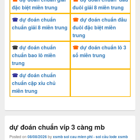
đặc biệt miền trung
đuôi giải 8 miền trung
☎
dự đoán chuẩn
☎
dự đoán chuẩn đầu
chuẩn giải 8 miền trung
đuôi đặc biệt miền
trung
☎
dự đoán chuẩn
☎
dự đoán chuẩn lô 3
chuẩn bao lô miền
số miền trung
trung
☎
dự đoán chuẩn
chuẩn cặp xỉu chủ
miền trung
dự đoán chuẩn víp 3 càng mb
Posted on
08/08/2026
by
xsmb soi cau mien phi - soi cầu lode xsmb