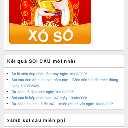
Kết quả SOI CẦU mới nhất
Số lô xiên đẹp nhất hôm nay ngày 10/08/2026
Soi cầu dàn đề miền bắc hôm nay – Chốt độc thủ đề chắc thắng
ngày 10/08/2026
Dự đoán lô đẹp nhất ngày 10/08/2026
Soi cầu lô kép miền bắc 247 ngày 10/08/2026
Dự đoán soi cầu lô đề 247 – miễn phí số víp ngày 10/08/2026
xsmb soi cầu miễn phí