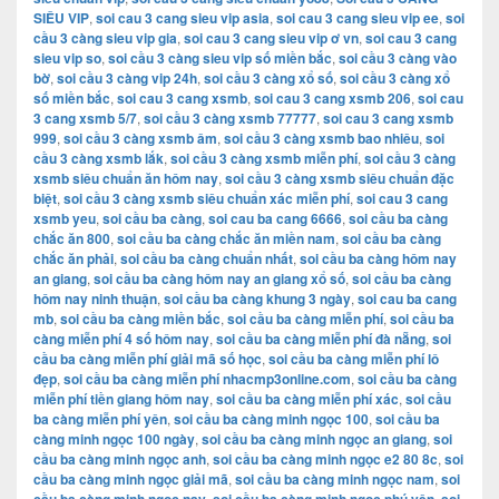
SIÊU VIP
,
soi cau 3 cang sieu vip asia
,
soi cau 3 cang sieu vip ee
,
soi
cầu 3 càng sieu vip gia
,
soi cau 3 cang sieu vip ơ vn
,
soi cau 3 cang
sieu vip so
,
soi cầu 3 càng sieu vip số miền bắc
,
soi cầu 3 càng vào
bờ
,
soi cầu 3 càng vip 24h
,
soi cầu 3 càng xổ số
,
soi cầu 3 càng xổ
số miền bắc
,
soi cau 3 cang xsmb
,
soi cau 3 cang xsmb 206
,
soi cau
3 cang xsmb 5/7
,
soi cầu 3 càng xsmb 77777
,
soi cau 3 cang xsmb
999
,
soi cầu 3 càng xsmb âm
,
soi cầu 3 càng xsmb bao nhiêu
,
soi
cầu 3 càng xsmb lắk
,
soi cầu 3 càng xsmb miễn phí
,
soi cầu 3 càng
xsmb siêu chuẩn ăn hôm nay
,
soi cầu 3 càng xsmb siêu chuẩn đặc
biệt
,
soi cầu 3 càng xsmb siêu chuẩn xác miễn phí
,
soi cau 3 cang
xsmb yeu
,
soi cầu ba càng
,
soi cau ba cang 6666
,
soi cầu ba càng
chắc ăn 800
,
soi cầu ba càng chắc ăn miền nam
,
soi cầu ba càng
chắc ăn phải
,
soi cầu ba càng chuẩn nhất
,
soi cầu ba càng hôm nay
an giang
,
soi cầu ba càng hôm nay an giang xổ số
,
soi cầu ba càng
hôm nay ninh thuận
,
soi cầu ba càng khung 3 ngày
,
soi cau ba cang
mb
,
soi cầu ba càng miền bắc
,
soi cầu ba càng miễn phí
,
soi cầu ba
càng miễn phí 4 số hôm nay
,
soi cầu ba càng miễn phí đà nẵng
,
soi
cầu ba càng miễn phí giải mã số học
,
soi cầu ba càng miễn phí lô
đẹp
,
soi cầu ba càng miễn phí nhacmp3online.com
,
soi cầu ba càng
miễn phí tiền giang hôm nay
,
soi cầu ba càng miễn phí xác
,
soi cầu
ba càng miễn phí yên
,
soi cầu ba càng minh ngọc 100
,
soi cầu ba
càng minh ngọc 100 ngày
,
soi cầu ba càng minh ngọc an giang
,
soi
cầu ba càng minh ngọc anh
,
soi cầu ba càng minh ngọc e2 80 8c
,
soi
cầu ba càng minh ngọc giải mã
,
soi cầu ba càng minh ngọc nam
,
soi
cầu ba càng minh ngọc nay
,
soi cầu ba càng minh ngọc phú yên
,
soi