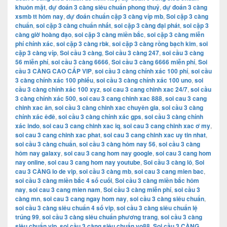
khuôn mặt
,
dự đoán 3 càng siêu chuẩn phong thuỷ
,
dự đoán 3 càng
xsmb tt hôm nay
,
dự đoán chuẩn cặp 3 càng víp mb
,
Soi cặp 3 càng
chuẩn
,
soi cặp 3 càng chuẩn nhất
,
soi cặp 3 càng đại phát
,
soi cặp 3
càng giờ hoàng đạo
,
soi cặp 3 càng miền bắc
,
soi cặp 3 càng miễn
phí chính xác
,
soi cặp 3 càng rbk
,
soi cặp 3 càng rồng bạch kim
,
soi
cặp 3 càng víp
,
Soi cầu 3 càng
,
Soi cầu 3 càng 247
,
soi cầu 3 càng
56 miễn phí
,
soi cầu 3 càng 6666
,
Soi cầu 3 càng 6666 miễn phí
,
Soi
cầu 3 CÀNG CAO CẤP VIP
,
soi cầu 3 càng chính xác 100 phí
,
soi cầu
3 càng chính xác 100 phiếu
,
soi cầu 3 càng chính xác 100 uno
,
soi
cầu 3 càng chính xác 100 xyz
,
soi cau 3 cang chinh xac 24/7
,
soi cầu
3 càng chính xác 500
,
soi cau 3 cang chinh xac 888
,
soi cau 3 cang
chinh xac ân
,
soi cầu 3 càng chinh xac chuyên gia
,
soi cầu 3 càng
chính xác êđê
,
soi cầu 3 càng chính xác gps
,
soi cầu 3 càng chính
xác indo
,
soi cau 3 cang chinh xac iq
,
soi cau 3 cang chinh xac ơ my
,
soi cau 3 cang chinh xac phat
,
soi cau 3 cang chinh xac uy tin nhat
,
soi cầu 3 càng chuẩn
,
soi cầu 3 càng hôm nay 56
,
soi cầu 3 càng
hôm nay galaxy
,
soi cau 3 cang hom nay google
,
soi cau 3 cang hom
nay online
,
soi cau 3 cang hom nay youtube
,
Soi cầu 3 càng lô
,
Soi
cau 3 CÀNG lo de vip
,
soi cầu 3 càng mb
,
soi cau 3 cang mien bac
,
soi cầu 3 càng miền bắc 4 số cuối
,
Soi cầu 3 càng miền bắc hôm
nay
,
soi cau 3 cang mien nam
,
Soi cầu 3 càng miễn phí
,
soi cầu 3
càng mn
,
soi cau 3 cang ngay hom nay
,
soi cầu 3 càng siêu chuẩn
,
soi cầu 3 càng siêu chuẩn 4 số vip
,
soi cầu 3 càng siêu chuẩn lệ
trúng 99
,
soi cầu 3 càng siêu chuẩn phương trang
,
soi cầu 3 càng
siêu chuẩn vip
,
soi cầu 3 càng siêu chuẩn yo88
,
Soi cầu 3 CÀNG