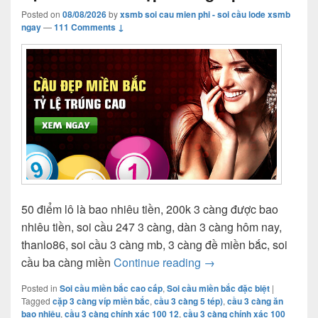
Posted on
08/08/2026
by
xsmb soi cau mien phi - soi cầu lode xsmb
ngay
—
111 Comments ↓
50 điểm lô là bao nhiêu tiền, 200k 3 càng được bao
nhiêu tiền, soi cầu 247 3 càng, dàn 3 càng hôm nay,
thanlo86, soi cầu 3 càng mb, 3 càng đề miền bắc, soi
dự đoán chuẩn cặp 3 
cầu ba càng miền
Continue reading
→
Posted in
Soi cầu miền bắc cao cấp
,
Soi cầu miền bắc đặc biệt
|
Tagged
cặp 3 càng víp miền bắc
,
cầu 3 càng 5 tép)
,
cầu 3 càng ăn
bao nhiêu
,
cầu 3 càng chính xác 100 12
,
cầu 3 càng chính xác 100