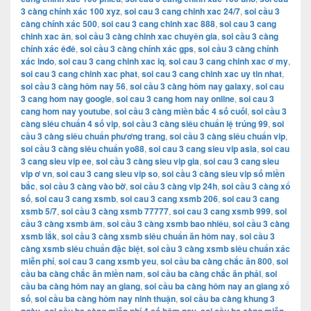
3 càng chính xác 100 xyz
,
soi cau 3 cang chinh xac 24/7
,
soi cầu 3
càng chính xác 500
,
soi cau 3 cang chinh xac 888
,
soi cau 3 cang
chinh xac ân
,
soi cầu 3 càng chinh xac chuyên gia
,
soi cầu 3 càng
chính xác êđê
,
soi cầu 3 càng chính xác gps
,
soi cầu 3 càng chính
xác indo
,
soi cau 3 cang chinh xac iq
,
soi cau 3 cang chinh xac ơ my
,
soi cau 3 cang chinh xac phat
,
soi cau 3 cang chinh xac uy tin nhat
,
soi cầu 3 càng hôm nay 56
,
soi cầu 3 càng hôm nay galaxy
,
soi cau
3 cang hom nay google
,
soi cau 3 cang hom nay online
,
soi cau 3
cang hom nay youtube
,
soi cầu 3 càng miền bắc 4 số cuối
,
soi cầu 3
càng siêu chuẩn 4 số vip
,
soi cầu 3 càng siêu chuẩn lệ trúng 99
,
soi
cầu 3 càng siêu chuẩn phương trang
,
soi cầu 3 càng siêu chuẩn vip
,
soi cầu 3 càng siêu chuẩn yo88
,
soi cau 3 cang sieu vip asia
,
soi cau
3 cang sieu vip ee
,
soi cầu 3 càng sieu vip gia
,
soi cau 3 cang sieu
vip ơ vn
,
soi cau 3 cang sieu vip so
,
soi cầu 3 càng sieu vip số miền
bắc
,
soi cầu 3 càng vào bờ
,
soi cầu 3 càng vip 24h
,
soi cầu 3 càng xổ
số
,
soi cau 3 cang xsmb
,
soi cau 3 cang xsmb 206
,
soi cau 3 cang
xsmb 5/7
,
soi cầu 3 càng xsmb 77777
,
soi cau 3 cang xsmb 999
,
soi
cầu 3 càng xsmb âm
,
soi cầu 3 càng xsmb bao nhiêu
,
soi cầu 3 càng
xsmb lắk
,
soi cầu 3 càng xsmb siêu chuẩn ăn hôm nay
,
soi cầu 3
càng xsmb siêu chuẩn đặc biệt
,
soi cầu 3 càng xsmb siêu chuẩn xác
miễn phí
,
soi cau 3 cang xsmb yeu
,
soi cầu ba càng chắc ăn 800
,
soi
cầu ba càng chắc ăn miền nam
,
soi cầu ba càng chắc ăn phải
,
soi
cầu ba càng hôm nay an giang
,
soi cầu ba càng hôm nay an giang xổ
số
,
soi cầu ba càng hôm nay ninh thuận
,
soi cầu ba càng khung 3
ngày
,
soi cầu ba càng miễn phí 4 số hôm nay
,
soi cầu ba càng miễn