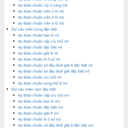
dự đoán chuẩn víp 3 càng mb
dự đoán chuẩn xiên 2 lô mb
dự đoán chuẩn xiên 3 lô mb
dự đoán chuẩn xiên 4 lô mb
Soi cầu miền trung đặc biệt
dự đoán chuẩn bao lô mt
dự đoán chuẩn cặp xíu chủ mt
dự đoán chuẩn đặc biệt mt
dự đoán chuẩn giải 8 mt
dự đoán chuẩn lô 3 số mt
dự đoán chuẩn sớ đầu đuôi giải 8 đặc biệt mt
dự đoán chuẩn sớ đầu đuôi giải đặc biệt mt
dự đoán chuẩn xíu chủ mt
dự đoán chuẩn song thủ lô mt
Soi cầu miền nam đặc biệt
dự đoán chuẩn cặp xíu chủ mn
dự đoán chuẩn bao lô mn
dự đoán chuẩn đặc biệt mn
dự đoán chuẩn giải 8 mn
dự đoán chuẩn lô 3 số mn
dự đoán chuẩn sớ đầu đuôi giải 8 đặc biệt mn