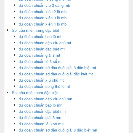
dự đoán chuẩn víp 3 càng mb
dự đoán chuẩn xiên 2 lô mb
dự đoán chuẩn xiên 3 lô mb
dự đoán chuẩn xiên 4 lô mb
Soi cầu miền trung đặc biệt
dự đoán chuẩn bao lô mt
dự đoán chuẩn cặp xíu chủ mt
dự đoán chuẩn đặc biệt mt
dự đoán chuẩn giải 8 mt
dự đoán chuẩn lô 3 số mt
dự đoán chuẩn sớ đầu đuôi giải 8 đặc biệt mt
dự đoán chuẩn sớ đầu đuôi giải đặc biệt mt
dự đoán chuẩn xíu chủ mt
dự đoán chuẩn song thủ lô mt
Soi cầu miền nam đặc biệt
dự đoán chuẩn cặp xíu chủ mn
dự đoán chuẩn bao lô mn
dự đoán chuẩn đặc biệt mn
dự đoán chuẩn giải 8 mn
dự đoán chuẩn lô 3 số mn
dự đoán chuẩn sớ đầu đuôi giải 8 đặc biệt mn