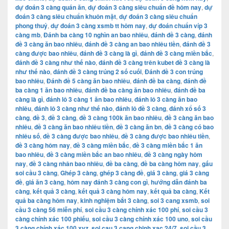
dự đoán 3 càng quán ăn
,
dự đoán 3 càng siêu chuẩn đề hôm nay
,
dự
đoán 3 càng siêu chuẩn khuôn mặt
,
dự đoán 3 càng siêu chuẩn
phong thuỷ
,
dự đoán 3 càng xsmb tt hôm nay
,
dự đoán chuẩn víp 3
càng mb
,
Đánh ba càng 10 nghìn an bao nhiêu
,
đánh đề 3 càng
,
đánh
đề 3 càng ăn bao nhiêu
,
đánh đề 3 càng an bao nhiêu tiền
,
đánh đề 3
càng được bao nhiêu
,
đánh đề 3 càng là gì
,
đánh đề 3 càng miền bắc
,
đánh đề 3 càng như thế nào
,
đánh đề 3 càng trên kubet đề 3 càng là
như thế nào
,
đánh đề 3 càng trúng 2 số cuối
,
Đánh đề 3 con trúng
bao nhiêu
,
Đánh đề 5 càng ăn bao nhiêu
,
đánh đề ba càng
,
đánh đề
ba càng 1 ăn bao nhiêu
,
đánh đề ba càng ăn bao nhiêu
,
đánh đề ba
càng là gì
,
đánh lô 3 càng 1 ăn bao nhiêu
,
đánh lô 3 càng ăn bao
nhiêu
,
đánh lô 3 càng như thế nào
,
đánh lô đề 3 càng
,
đánh xổ số 3
càng
,
đề 3
,
đề 3 càng
,
đề 3 càng 100k ăn bao nhiêu
,
đề 3 càng ăn bao
nhiêu
,
đề 3 càng ăn bao nhiêu tiền
,
đề 3 càng ăn bn
,
đề 3 càng có bao
nhiêu số
,
đề 3 càng được bao nhiêu
,
đề 3 càng được bao nhiêu tiền
,
đề 3 càng hôm nay
,
đề 3 càng miền bắc
,
đề 3 càng miền bắc 1 ăn
bao nhiêu
,
đề 3 càng miền bắc an bao nhiêu
,
đề 3 càng ngày hôm
nay
,
đề 3 càng nhân bao nhiêu
,
đề ba càng
,
đề ba càng hôm nay
,
gấu
soi cầu 3 càng
,
Ghép 3 càng
,
ghép 3 càng đề
,
giá 3 càng
,
giá 3 càng
đề
,
giá ăn 3 càng
,
hôm nay đánh 3 càng con gì
,
hướng dẫn đánh ba
càng
,
kết quả 3 càng
,
kết quả 3 càng hôm nay
,
kết quả ba càng
,
Kết
quả ba càng hôm nay
,
kinh nghiệm bắt 3 càng
,
soi 3 cang xsmb
,
soi
cầu 3 càng 56 miễn phí
,
soi cầu 3 càng chính xác 100 phí
,
soi cầu 3
càng chính xác 100 phiếu
,
soi cầu 3 càng chính xác 100 uno
,
soi cầu
3 càng chính xác 100 xyz
,
soi cau 3 cang chinh xac 24/7
,
soi cầu 3