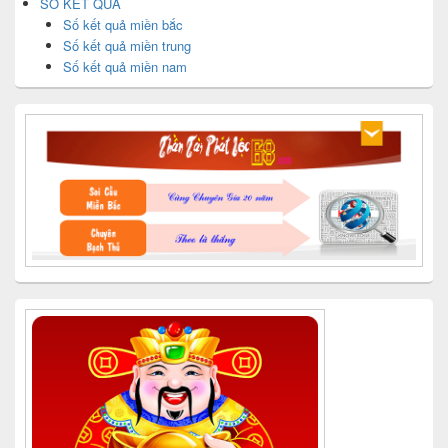
SỐ KẾT QUẢ
Số kết quả miền bắc
Số kết quả miền trung
Số kết quả miền nam