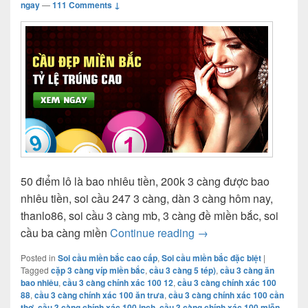
ngay
—
111 Comments ↓
50 điểm lô là bao nhiêu tiền, 200k 3 càng được bao
nhiêu tiền, soi cầu 247 3 càng, dàn 3 càng hôm nay,
thanlo86, soi cầu 3 càng mb, 3 càng đề miền bắc, soi
dự đoán chuẩn cặp 3 
cầu ba càng miền
Continue reading
→
Posted in
Soi cầu miền bắc cao cấp
,
Soi cầu miền bắc đặc biệt
|
Tagged
cặp 3 càng víp miền bắc
,
cầu 3 càng 5 tép)
,
cầu 3 càng ăn
bao nhiêu
,
cầu 3 càng chính xác 100 12
,
cầu 3 càng chính xác 100
88
,
cầu 3 càng chính xác 100 ăn trưa
,
cầu 3 càng chính xác 100 cần
thơ
,
cầu 3 càng chính xác 100 inch
,
cầu 3 càng chính xác 100 miễn