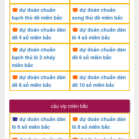
☎
dự đoán chuẩn
☎
dự đoán chuẩn
bạch thủ đề miền bắc
song thủ đề miền bắc
☎
dự đoán chuẩn dàn
☎
dự đoán chuẩn dàn
đề 4 số miền bắc
lô 4 số miền bắc
☎
dự đoán chuẩn
☎
dự đoán chuẩn dàn
bạch thủ lô 2 nháy
đề 6 số miền bắc
miền bắc
☎
dự đoán chuẩn dàn
☎
dự đoán chuẩn dàn
đề 8 số miền bắc
đề 10 số miền bắc
cầu vip miền bắc
☎
dự đoán chuẩn dàn
☎
dự đoán chuẩn dàn
lô 6 số miền bắc
lô 8 số miền bắc