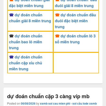
đặc biệt miền trung
đuôi giải 8 miền trung
☎
dự đoán chuẩn
☎
dự đoán chuẩn đầu
chuẩn giải 8 miền trung
đuôi đặc biệt miền
trung
☎
dự đoán chuẩn
☎
dự đoán chuẩn lô 3
chuẩn bao lô miền
số miền trung
trung
☎
dự đoán chuẩn
chuẩn cặp xỉu chủ
miền trung
dự đoán chuẩn cặp 3 càng víp mb
Posted on
06/08/2026
by
xsmb soi cau mien phi - soi cầu lode xsmb