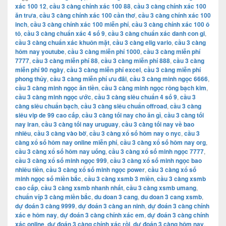
xác 100 12
,
cầu 3 càng chính xác 100 88
,
cầu 3 càng chính xác 100
ăn trưa
,
cầu 3 càng chính xác 100 cần thơ
,
cầu 3 càng chính xác 100
inch
,
cầu 3 càng chính xác 100 miễn phí
,
cầu 3 càng chính xác 100 ô
tô
,
cầu 3 càng chuẩn xác 4 số 9
,
cầu 3 càng chuẩn xác danh con gi
,
cầu 3 càng chuẩn xác khuôn mặt
,
cầu 3 càng elig vario
,
cầu 3 càng
hôm nay youtube
,
cầu 3 càng miễn phí 1000
,
cầu 3 càng miễn phí
7777
,
cầu 3 càng miễn phí 88
,
cầu 3 càng miễn phí 888
,
cầu 3 càng
miễn phí 90 ngày
,
cầu 3 càng miễn phí excel
,
cầu 3 càng miễn phí
phong thủy
,
cầu 3 càng miễn phí ưu đãi
,
cầu 3 càng minh ngọc 6666
,
cầu 3 càng minh ngọc ăn tiền
,
cầu 3 càng minh ngọc rông bạch kim
,
cầu 3 càng minh ngọc ước
,
cầu 3 càng siêu chuẩn 4 số 9
,
cầu 3
càng siêu chuẩn bạch
,
cầu 3 càng siêu chuẩn offroad
,
cầu 3 càng
siêu vip de 99 cao cấp
,
cầu 3 càng tối nay cho ăn gì
,
cầu 3 càng tối
nay iran
,
cầu 3 càng tối nay uruguay
,
cầu 3 càng tối nay về bao
nhiêu
,
cầu 3 càng vào bờ
,
cầu 3 càng xổ số hôm nay o nyc
,
cầu 3
càng xổ số hôm nay online miễn phí
,
cầu 3 càng xổ số hôm nay org
,
cầu 3 càng xổ số hôm nay uống
,
cầu 3 càng xổ số minh ngọc 7777
,
cầu 3 càng xổ số minh ngọc 999
,
cầu 3 càng xổ số minh ngọc bao
nhiêu tiền
,
cầu 3 càng xổ số minh ngọc power
,
cầu 3 càng xổ số
minh ngọc số miền bắc
,
cầu 3 càng xsmb 3 miền
,
cầu 3 càng xsmb
cao cấp
,
cầu 3 càng xsmb nhanh nhất
,
cầu 3 càng xsmb umang
,
chuẩn víp 3 càng miền bắc
,
du doan 3 cang
,
du doan 3 cang xsmb
,
dự đoán 3 càng 9999
,
dự đoán 3 càng an ninh
,
dự đoán 3 càng chính
xác e hôm nay
,
dự đoán 3 càng chính xác em
,
dự đoán 3 càng chính
xác online
,
dự đoán 3 càng chính xác rồi
,
dự đoán 3 càng hôm nay
,