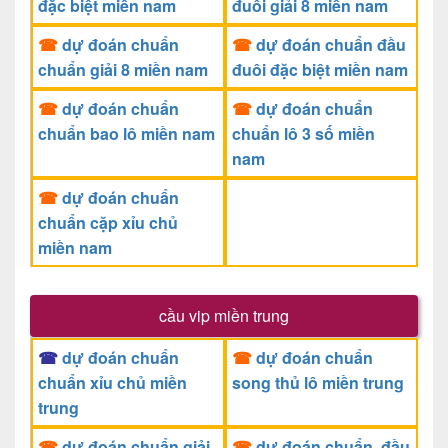
đặc biệt miền nam
đuôi giải 8 miền nam
☎
dự đoán chuẩn
☎
dự đoán chuẩn đầu
chuẩn giải 8 miền nam
đuôi đặc biệt miền nam
☎
dự đoán chuẩn
☎
dự đoán chuẩn
chuẩn bao lô miền nam
chuẩn lô 3 số miền
nam
☎
dự đoán chuẩn
chuẩn cặp xỉu chủ
miền nam
cầu vip miền trung
☎
dự đoán chuẩn
☎
dự đoán chuẩn
chuẩn xỉu chủ miền
song thủ lô miền trung
trung
☎
dự đoán chuẩn giải
☎
dự đoán chuẩn đầu