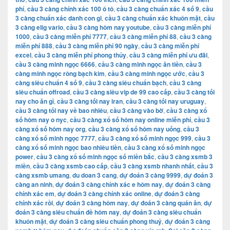
phí
,
cầu 3 càng chính xác 100 ô tô
,
cầu 3 càng chuẩn xác 4 số 9
,
cầu
3 càng chuẩn xác danh con gi
,
cầu 3 càng chuẩn xác khuôn mặt
,
cầu
3 càng elig vario
,
cầu 3 càng hôm nay youtube
,
cầu 3 càng miễn phí
1000
,
cầu 3 càng miễn phí 7777
,
cầu 3 càng miễn phí 88
,
cầu 3 càng
miễn phí 888
,
cầu 3 càng miễn phí 90 ngày
,
cầu 3 càng miễn phí
excel
,
cầu 3 càng miễn phí phong thủy
,
cầu 3 càng miễn phí ưu đãi
,
cầu 3 càng minh ngọc 6666
,
cầu 3 càng minh ngọc ăn tiền
,
cầu 3
càng minh ngọc rông bạch kim
,
cầu 3 càng minh ngọc ước
,
cầu 3
càng siêu chuẩn 4 số 9
,
cầu 3 càng siêu chuẩn bạch
,
cầu 3 càng
siêu chuẩn offroad
,
cầu 3 càng siêu vip de 99 cao cấp
,
cầu 3 càng tối
nay cho ăn gì
,
cầu 3 càng tối nay iran
,
cầu 3 càng tối nay uruguay
,
cầu 3 càng tối nay về bao nhiêu
,
cầu 3 càng vào bờ
,
cầu 3 càng xổ
số hôm nay o nyc
,
cầu 3 càng xổ số hôm nay online miễn phí
,
cầu 3
càng xổ số hôm nay org
,
cầu 3 càng xổ số hôm nay uống
,
cầu 3
càng xổ số minh ngọc 7777
,
cầu 3 càng xổ số minh ngọc 999
,
cầu 3
càng xổ số minh ngọc bao nhiêu tiền
,
cầu 3 càng xổ số minh ngọc
power
,
cầu 3 càng xổ số minh ngọc số miền bắc
,
cầu 3 càng xsmb 3
miền
,
cầu 3 càng xsmb cao cấp
,
cầu 3 càng xsmb nhanh nhất
,
cầu 3
càng xsmb umang
,
du doan 3 cang
,
dự đoán 3 càng 9999
,
dự đoán 3
càng an ninh
,
dự đoán 3 càng chính xác e hôm nay
,
dự đoán 3 càng
chính xác em
,
dự đoán 3 càng chính xác online
,
dự đoán 3 càng
chính xác rồi
,
dự đoán 3 càng hôm nay
,
dự đoán 3 càng quán ăn
,
dự
đoán 3 càng siêu chuẩn đề hôm nay
,
dự đoán 3 càng siêu chuẩn
khuôn mặt
,
dự đoán 3 càng siêu chuẩn phong thuỷ
,
dự đoán 3 càng