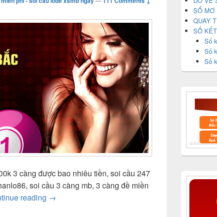
DÒ VÉ 
mien phi - soi cầu lode xsmb ngay
—
111 Comments ↓
SỔ MƠ
QUAY 
SỐ KẾT
Số k
Số k
Số k
200k 3 càng được bao nhiêu tiền, soi cầu 247
hanlo86, soi cầu 3 càng mb, 3 càng đề miền
dự đoán chuẩn cặp 3 càng víp mb
tinue reading
→