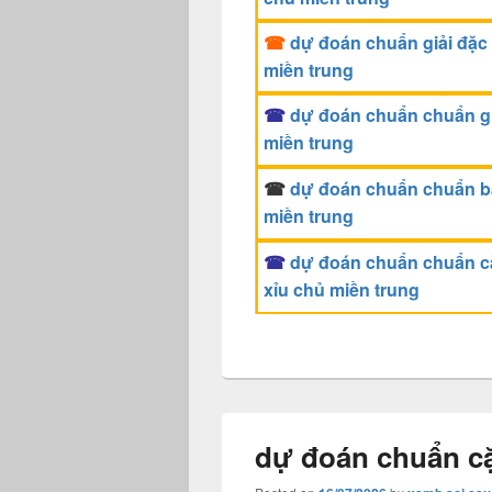
☎
dự đoán chuẩn giải đặc 
miền trung
☎
dự đoán chuẩn chuẩn gi
miền trung
☎
dự đoán chuẩn chuẩn b
miền trung
☎
dự đoán chuẩn chuẩn c
xỉu chủ miền trung
dự đoán chuẩn cặ