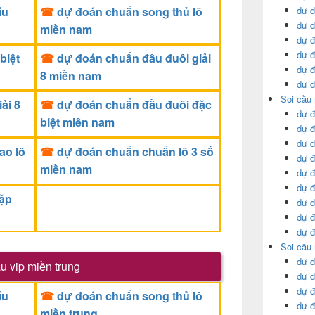
dự đ
ỉu
☎
dự đoán chuẩn song thủ lô
dự đ
miền nam
dự đ
dự đ
biệt
☎
dự đoán chuẩn đầu đuôi giải
dự đ
8 miền nam
dự đ
Soi cầu 
ải 8
☎
dự đoán chuẩn đầu đuôi đặc
dự đ
biệt miền nam
dự đ
dự đ
ao lô
☎
dự đoán chuẩn chuẩn lô 3 số
dự đ
miền nam
dự đ
dự đ
ặp
dự đ
dự đ
dự đ
Soi cầu
dự đ
u vip miền trung
dự đ
dự đ
ỉu
☎
dự đoán chuẩn song thủ lô
dự đ
miền trung