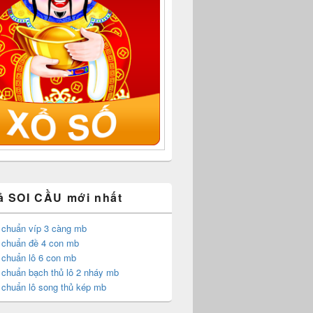
ả SOI CẦU mới nhất
 chuẩn víp 3 càng mb
 chuẩn đề 4 con mb
 chuẩn lô 6 con mb
 chuẩn bạch thủ lô 2 nháy mb
 chuẩn lô song thủ kép mb