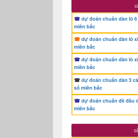
c
☎
dự đoán chuẩn dàn lô 6
miền bắc
☎
dự đoán chuẩn dàn lô x
miền bắc
☎
dự đoán chuẩn dàn lô x
miền bắc
☎
dự đoán chuẩn dàn 3 c
số miền bắc
☎
dự đoán chuẩn đề đầu 
miền bắc
c