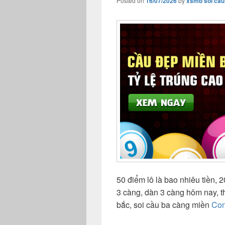
Posted on
16/07/2026
by
xsmb soi cau 
50 điểm lô là bao nhiêu tiền, 
3 càng, dàn 3 càng hôm nay, t
bắc, soi cầu ba càng miền
Con