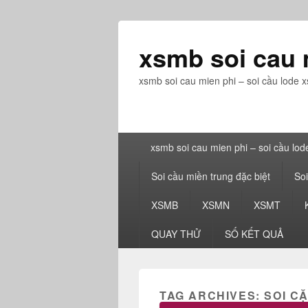
xsmb soi cau 
xsmb soi cau mien phi – soi cầu lode
Primary
xsmb soi cau mien phi – soi cầu lo
menu
Soi cầu miền trung đặc biệt
So
XSMB
XSMN
XSMT
QUAY THỬ
SỐ KẾT QUẢ
TAG ARCHIVES:
SOI C