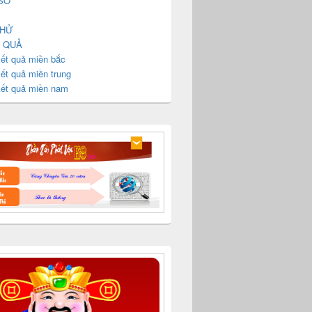
SỐ
THỬ
 QUẢ
ết quả miền bắc
ết quả miền trung
ết quả miền nam