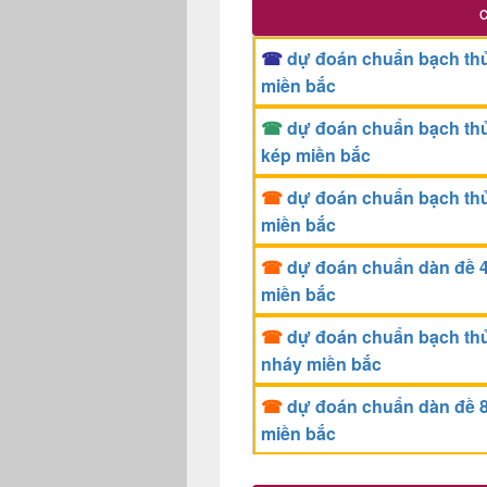
☎
dự đoán chuẩn bạch thủ
miền bắc
☎
dự đoán chuẩn bạch thủ
kép miền bắc
☎
dự đoán chuẩn bạch th
miền bắc
☎
dự đoán chuẩn dàn đề 4
miền bắc
☎
dự đoán chuẩn bạch thủ
nháy miền bắc
☎
dự đoán chuẩn dàn đề 8
miền bắc