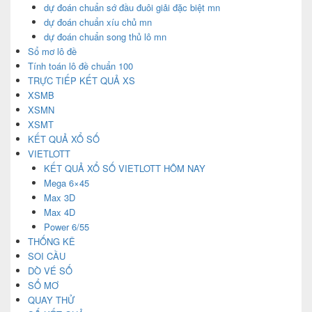
dự đoán chuẩn sớ đầu đuôi giải đặc biệt mn
dự đoán chuẩn xíu chủ mn
dự đoán chuẩn song thủ lô mn
Sổ mơ lô đề
Tính toán lô đề chuẩn 100
TRỰC TIẾP KẾT QUẢ XS
XSMB
XSMN
XSMT
KẾT QUẢ XỔ SỐ
VIETLOTT
KẾT QUẢ XỔ SỐ VIETLOTT HÔM NAY
Mega 6×45
Max 3D
Max 4D
Power 6/55
THỐNG KÊ
SOI CẦU
DÒ VÉ SỐ
SỔ MƠ
QUAY THỬ