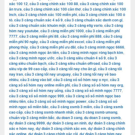
xác 100 12
,
cầu 3 càng chính xác 100 88
,
cầu 3 càng chính xác 100
ăn trưa
,
cầu 3 càng chính xác 100 cần thơ
,
cầu 3 càng chính xác 100
inch
,
cầu 3 càng chính xác 100 miễn phí
,
cầu 3 càng chính xác 100 ô
tô
,
cầu 3 càng chuẩn xác 4 số 9
,
cầu 3 càng chuẩn xác danh con gi
,
cầu 3 càng chuẩn xác khuôn mặt
,
cầu 3 càng elig vario
,
cầu 3 càng
hôm nay youtube
,
cầu 3 càng miễn phí 1000
,
cầu 3 càng miễn phí
7777
,
cầu 3 càng miễn phí 88
,
cầu 3 càng miễn phí 888
,
cầu 3 càng
miễn phí 90 ngày
,
cầu 3 càng miễn phí excel
,
cầu 3 càng miễn phí
phong thủy
,
cầu 3 càng miễn phí ưu đãi
,
cầu 3 càng minh ngọc 6666
,
cầu 3 càng minh ngọc ăn tiền
,
cầu 3 càng minh ngọc rông bạch kim
,
cầu 3 càng minh ngọc ước
,
cầu 3 càng siêu chuẩn 4 số 9
,
cầu 3
càng siêu chuẩn bạch
,
cầu 3 càng siêu chuẩn offroad
,
cầu 3 càng
siêu vip de 99 cao cấp
,
cầu 3 càng tối nay cho ăn gì
,
cầu 3 càng tối
nay iran
,
cầu 3 càng tối nay uruguay
,
cầu 3 càng tối nay về bao
nhiêu
,
cầu 3 càng vào bờ
,
cầu 3 càng xổ số hôm nay o nyc
,
cầu 3
càng xổ số hôm nay online miễn phí
,
cầu 3 càng xổ số hôm nay org
,
cầu 3 càng xổ số hôm nay uống
,
cầu 3 càng xổ số minh ngọc 7777
,
cầu 3 càng xổ số minh ngọc 999
,
cầu 3 càng xổ số minh ngọc bao
nhiêu tiền
,
cầu 3 càng xổ số minh ngọc power
,
cầu 3 càng xổ số
minh ngọc số miền bắc
,
cầu 3 càng xsmb 3 miền
,
cầu 3 càng xsmb
cao cấp
,
cầu 3 càng xsmb nhanh nhất
,
cầu 3 càng xsmb umang
,
chuẩn víp 3 càng miền bắc
,
du doan 3 cang
,
du doan 3 cang xsmb
,
dự đoán 3 càng 9999
,
dự đoán 3 càng an ninh
,
dự đoán 3 càng chính
xác e hôm nay
,
dự đoán 3 càng chính xác em
,
dự đoán 3 càng chính
xác online
,
dự đoán 3 càng chính xác rồi
,
dự đoán 3 càng hôm nay
,