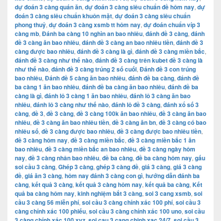
dự đoán 3 càng quán ăn
,
dự đoán 3 càng siêu chuẩn đề hôm nay
,
dự
đoán 3 càng siêu chuẩn khuôn mặt
,
dự đoán 3 càng siêu chuẩn
phong thuỷ
,
dự đoán 3 càng xsmb tt hôm nay
,
dự đoán chuẩn víp 3
càng mb
,
Đánh ba càng 10 nghìn an bao nhiêu
,
đánh đề 3 càng
,
đánh
đề 3 càng ăn bao nhiêu
,
đánh đề 3 càng an bao nhiêu tiền
,
đánh đề 3
càng được bao nhiêu
,
đánh đề 3 càng là gì
,
đánh đề 3 càng miền bắc
,
đánh đề 3 càng như thế nào
,
đánh đề 3 càng trên kubet đề 3 càng là
như thế nào
,
đánh đề 3 càng trúng 2 số cuối
,
Đánh đề 3 con trúng
bao nhiêu
,
Đánh đề 5 càng ăn bao nhiêu
,
đánh đề ba càng
,
đánh đề
ba càng 1 ăn bao nhiêu
,
đánh đề ba càng ăn bao nhiêu
,
đánh đề ba
càng là gì
,
đánh lô 3 càng 1 ăn bao nhiêu
,
đánh lô 3 càng ăn bao
nhiêu
,
đánh lô 3 càng như thế nào
,
đánh lô đề 3 càng
,
đánh xổ số 3
càng
,
đề 3
,
đề 3 càng
,
đề 3 càng 100k ăn bao nhiêu
,
đề 3 càng ăn bao
nhiêu
,
đề 3 càng ăn bao nhiêu tiền
,
đề 3 càng ăn bn
,
đề 3 càng có bao
nhiêu số
,
đề 3 càng được bao nhiêu
,
đề 3 càng được bao nhiêu tiền
,
đề 3 càng hôm nay
,
đề 3 càng miền bắc
,
đề 3 càng miền bắc 1 ăn
bao nhiêu
,
đề 3 càng miền bắc an bao nhiêu
,
đề 3 càng ngày hôm
nay
,
đề 3 càng nhân bao nhiêu
,
đề ba càng
,
đề ba càng hôm nay
,
gấu
soi cầu 3 càng
,
Ghép 3 càng
,
ghép 3 càng đề
,
giá 3 càng
,
giá 3 càng
đề
,
giá ăn 3 càng
,
hôm nay đánh 3 càng con gì
,
hướng dẫn đánh ba
càng
,
kết quả 3 càng
,
kết quả 3 càng hôm nay
,
kết quả ba càng
,
Kết
quả ba càng hôm nay
,
kinh nghiệm bắt 3 càng
,
soi 3 cang xsmb
,
soi
cầu 3 càng 56 miễn phí
,
soi cầu 3 càng chính xác 100 phí
,
soi cầu 3
càng chính xác 100 phiếu
,
soi cầu 3 càng chính xác 100 uno
,
soi cầu
3 càng chính xác 100 xyz
,
soi cau 3 cang chinh xac 24/7
,
soi cầu 3