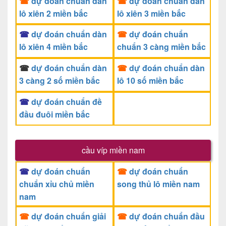
☎
dự đoán chuẩn dàn
☎
dự đoán chuẩn dàn
lô xiên 2 miền bắc
lô xiên 3 miền bắc
☎
dự đoán chuẩn dàn
☎
dự đoán chuẩn
lô xiên 4 miền bắc
chuẩn 3 càng miền bắc
☎
dự đoán chuẩn dàn
☎
dự đoán chuẩn dàn
3 càng 2 số miền bắc
lô 10 số miền bắc
☎
dự đoán chuẩn đề
đầu đuôi miền bắc
cầu víp miền nam
☎
dự đoán chuẩn
☎
dự đoán chuẩn
chuẩn xỉu chủ miền
song thủ lô miền nam
nam
☎
dự đoán chuẩn giải
☎
dự đoán chuẩn đầu