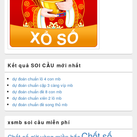
Kết quả SOI CẦU mới nhất
dự đoán chuẩn lô 4 con mb
dự đoán chuẩn cặp 3 càng víp mb
dự đoán chuẩn đề 8 con mb
dự đoán chuẩn xiên 2 lô mb
dự đoán chuẩn đề song thủ mb
xsmb soi cầu miễn phí
Chốt số
Chốt số giờ vàng miền bắc