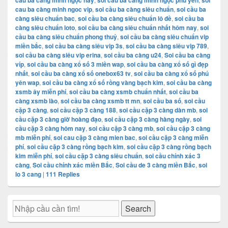
cau ba càng minh ngoc vip
,
soi cầu ba càng siêu chuẩn
,
soi cầu ba
càng siêu chuẩn bac
,
soi cầu ba càng siêu chuẩn lô đề
,
soi cầu ba
càng siêu chuẩn loto
,
soi cầu ba càng siêu chuẩn nhất hôm nay
,
soi
cầu ba càng siêu chuẩn phong thuỷ
,
soi cầu ba càng siêu chuẩn vip
miền bắc
,
soi cầu ba càng siêu vip 3s
,
soi cầu ba càng siêu vip 789
,
soi cầu ba càng siêu vip erina
,
soi cầu ba càng u24
,
Soi cầu ba càng
víp
,
soi cầu ba càng xổ số 3 miền wap
,
soi cầu ba càng xổ số gì đẹp
nhất
,
soi cầu ba càng xổ số onebox63 tv
,
soi cầu ba càng xổ số phú
yên wap
,
soi cầu ba càng xổ số rồng vàng bạch kim
,
soi cầu ba càng
xsmb ây miễn phí
,
soi cầu ba càng xsmb chuẩn nhất
,
soi cầu ba
càng xsmb lào
,
soi cầu ba càng xsmb tt mn
,
soi cầu ba số
,
soi cầu
cặp 3 càng
,
soi cầu cặp 3 càng 188
,
soi cầu cặp 3 càng dàn mb
,
soi
cầu cặp 3 càng giờ hoàng đạo
,
soi cầu cặp 3 càng hàng ngày
,
soi
cầu cặp 3 càng hôm nay
,
soi cầu cặp 3 càng mb
,
soi cầu cặp 3 càng
mb miễn phí
,
soi cau cặp 3 càng mien bac
,
soi cầu cặp 3 càng miễn
phí
,
soi cầu cặp 3 càng rồng bạch kim
,
soi cầu cặp 3 càng rồng bạch
kim miễn phí
,
soi cầu cặp 3 càng siêu chuẩn
,
soi cầu chính xác 3
càng
,
Soi cầu chính xác miền Bắc
,
Soi cầu de 3 càng miền Bắc
,
soi
lo 3 cang
|
111
Replies
Primary
Search
Sidebar
Widget
Area