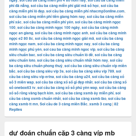
phí đà nẵng
,
soi cầu ba càng miễn phí giải mã số học
,
soi cầu ba
càng miễn phí lô đẹp
,
soi cầu ba càng miễn phí nhacmp3online.com
,
soi cầu ba càng miễn phí tiền giang hôm nay
,
soi cầu ba càng miễn
phí xác
,
soi cầu ba càng miễn phí yên
,
soi cầu ba càng minh ngọc
100
,
soi cầu ba càng minh ngọc 100 ngày
,
soi cầu ba càng minh
ngọc an giang
,
soi cầu ba càng minh ngọc anh
,
soi cầu ba càng minh
ngọc e2 80 8c
,
soi cầu ba càng minh ngọc giải mã
,
soi cầu ba càng
minh ngọc nam
,
soi cầu ba càng minh ngọc nay
,
soi cầu ba càng
minh ngọc phú yên
,
soi cau ba càng minh ngoc vip
,
soi cầu ba càng
siêu chuẩn bac
,
soi cầu ba càng siêu chuẩn lô đề
,
soi cầu ba càng
siêu chuẩn loto
,
soi cầu ba càng siêu chuẩn nhất hôm nay
,
soi cầu
ba càng siêu chuẩn phong thuỷ
,
soi cầu ba càng siêu chuẩn vip miền
bắc
,
soi cầu ba càng siêu vip 3s
,
soi cầu ba càng siêu vip 789
,
soi
cầu ba càng siêu vip erina
,
soi cầu ba càng u24
,
soi cầu ba càng xổ
số 3 miền wap
,
soi cầu ba càng xổ số gì đẹp nhất
,
soi cầu ba càng xổ
số onebox63 tv
,
soi cầu ba càng xổ số phú yên wap
,
soi cầu ba càng
xổ số rồng vàng bạch kim
,
soi cầu ba càng xsmb ây miễn phí
,
soi
cầu ba càng xsmb chuẩn nhất
,
soi cầu ba càng xsmb lào
,
soi cầu ba
càng xsmb tt mn
,
Soi cầu de 3 càng miền Bắc
,
xsmb 3 cang
|
82
Replies
dự đoán chuẩn cặp 3 càng víp mb