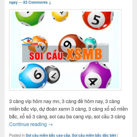
ngay
—
82 Comments ↓
3 càng vip hôm nay mn, 3 càng đề hôm nay, 3 càng
miền bắc vip, dự đoán xsmn 3 càng, 3 càng xổ số miền
bắc, xổ số 3 càng, soi cau ba cang vip, soi cầu 3 càng
dự đoán chuẩn víp 3 càng mb
Continue reading
→
Posted in
Soi cầu miền bắc cao cấp
,
Soi cầu miền bắc đặc biệt
|