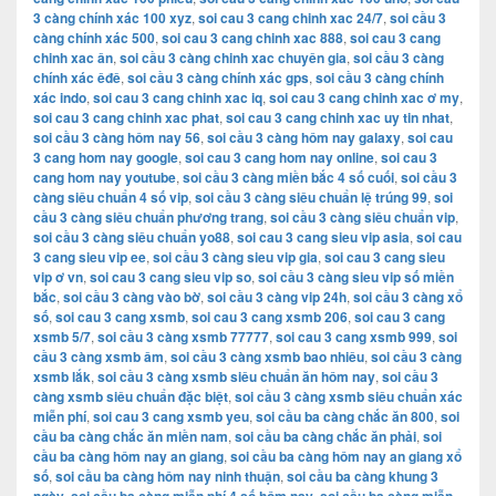
3 càng chính xác 100 xyz
,
soi cau 3 cang chinh xac 24/7
,
soi cầu 3
càng chính xác 500
,
soi cau 3 cang chinh xac 888
,
soi cau 3 cang
chinh xac ân
,
soi cầu 3 càng chinh xac chuyên gia
,
soi cầu 3 càng
chính xác êđê
,
soi cầu 3 càng chính xác gps
,
soi cầu 3 càng chính
xác indo
,
soi cau 3 cang chinh xac iq
,
soi cau 3 cang chinh xac ơ my
,
soi cau 3 cang chinh xac phat
,
soi cau 3 cang chinh xac uy tin nhat
,
soi cầu 3 càng hôm nay 56
,
soi cầu 3 càng hôm nay galaxy
,
soi cau
3 cang hom nay google
,
soi cau 3 cang hom nay online
,
soi cau 3
cang hom nay youtube
,
soi cầu 3 càng miền bắc 4 số cuối
,
soi cầu 3
càng siêu chuẩn 4 số vip
,
soi cầu 3 càng siêu chuẩn lệ trúng 99
,
soi
cầu 3 càng siêu chuẩn phương trang
,
soi cầu 3 càng siêu chuẩn vip
,
soi cầu 3 càng siêu chuẩn yo88
,
soi cau 3 cang sieu vip asia
,
soi cau
3 cang sieu vip ee
,
soi cầu 3 càng sieu vip gia
,
soi cau 3 cang sieu
vip ơ vn
,
soi cau 3 cang sieu vip so
,
soi cầu 3 càng sieu vip số miền
bắc
,
soi cầu 3 càng vào bờ
,
soi cầu 3 càng vip 24h
,
soi cầu 3 càng xổ
số
,
soi cau 3 cang xsmb
,
soi cau 3 cang xsmb 206
,
soi cau 3 cang
xsmb 5/7
,
soi cầu 3 càng xsmb 77777
,
soi cau 3 cang xsmb 999
,
soi
cầu 3 càng xsmb âm
,
soi cầu 3 càng xsmb bao nhiêu
,
soi cầu 3 càng
xsmb lắk
,
soi cầu 3 càng xsmb siêu chuẩn ăn hôm nay
,
soi cầu 3
càng xsmb siêu chuẩn đặc biệt
,
soi cầu 3 càng xsmb siêu chuẩn xác
miễn phí
,
soi cau 3 cang xsmb yeu
,
soi cầu ba càng chắc ăn 800
,
soi
cầu ba càng chắc ăn miền nam
,
soi cầu ba càng chắc ăn phải
,
soi
cầu ba càng hôm nay an giang
,
soi cầu ba càng hôm nay an giang xổ
số
,
soi cầu ba càng hôm nay ninh thuận
,
soi cầu ba càng khung 3
ngày
,
soi cầu ba càng miễn phí 4 số hôm nay
,
soi cầu ba càng miễn