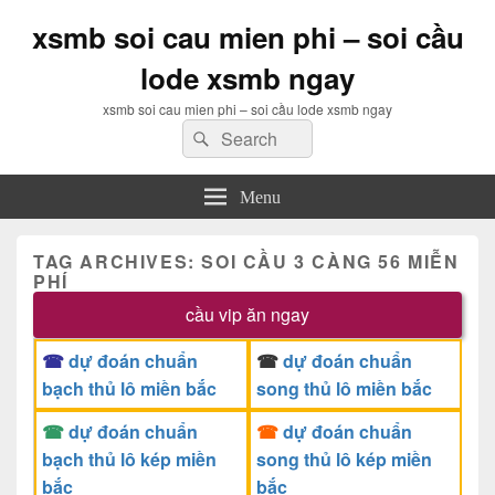
xsmb soi cau mien phi – soi cầu
lode xsmb ngay
xsmb soi cau mien phi – soi cầu lode xsmb ngay
Search
Search
for:
Menu
TAG ARCHIVES:
SOI CẦU 3 CÀNG 56 MIỄN
PHÍ
cầu vip ăn ngay
☎
dự đoán chuẩn
☎
dự đoán chuẩn
bạch thủ lô miền bắc
song thủ lô miền bắc
☎
dự đoán chuẩn
☎
dự đoán chuẩn
bạch thủ lô kép miền
song thủ lô kép miền
bắc
bắc