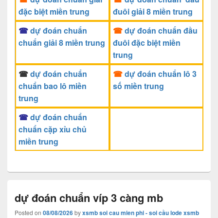
đặc biệt miền trung
đuôi giải 8 miền trung
☎
dự đoán chuẩn
☎
dự đoán chuẩn đầu
chuẩn giải 8 miền trung
đuôi đặc biệt miền
trung
☎
dự đoán chuẩn
☎
dự đoán chuẩn lô 3
chuẩn bao lô miền
số miền trung
trung
☎
dự đoán chuẩn
chuẩn cặp xỉu chủ
miền trung
dự đoán chuẩn víp 3 càng mb
Posted on
08/08/2026
by
xsmb soi cau mien phi - soi cầu lode xsmb