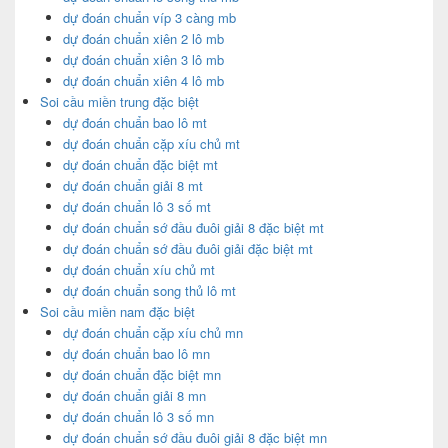
dự đoán chuẩn víp 3 càng mb
dự đoán chuẩn xiên 2 lô mb
dự đoán chuẩn xiên 3 lô mb
dự đoán chuẩn xiên 4 lô mb
Soi cầu miền trung đặc biệt
dự đoán chuẩn bao lô mt
dự đoán chuẩn cặp xíu chủ mt
dự đoán chuẩn đặc biệt mt
dự đoán chuẩn giải 8 mt
dự đoán chuẩn lô 3 số mt
dự đoán chuẩn sớ đầu đuôi giải 8 đặc biệt mt
dự đoán chuẩn sớ đầu đuôi giải đặc biệt mt
dự đoán chuẩn xíu chủ mt
dự đoán chuẩn song thủ lô mt
Soi cầu miền nam đặc biệt
dự đoán chuẩn cặp xíu chủ mn
dự đoán chuẩn bao lô mn
dự đoán chuẩn đặc biệt mn
dự đoán chuẩn giải 8 mn
dự đoán chuẩn lô 3 số mn
dự đoán chuẩn sớ đầu đuôi giải 8 đặc biệt mn