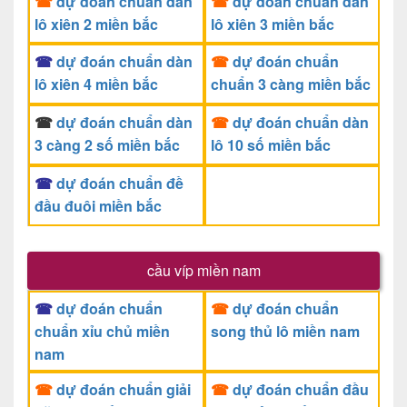
☎
dự đoán chuẩn dàn
☎
dự đoán chuẩn dàn
lô xiên 2 miền bắc
lô xiên 3 miền bắc
☎
dự đoán chuẩn dàn
☎
dự đoán chuẩn
lô xiên 4 miền bắc
chuẩn 3 càng miền bắc
☎
dự đoán chuẩn dàn
☎
dự đoán chuẩn dàn
3 càng 2 số miền bắc
lô 10 số miền bắc
☎
dự đoán chuẩn đề
đầu đuôi miền bắc
cầu víp miền nam
☎
dự đoán chuẩn
☎
dự đoán chuẩn
chuẩn xỉu chủ miền
song thủ lô miền nam
nam
☎
dự đoán chuẩn giải
☎
dự đoán chuẩn đầu