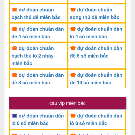
☎
dự đoán chuẩn
☎
dự đoán chuẩn
bạch thủ đề miền bắc
song thủ đề miền bắc
☎
dự đoán chuẩn dàn
☎
dự đoán chuẩn dàn
đề 4 số miền bắc
lô 4 số miền bắc
☎
dự đoán chuẩn
☎
dự đoán chuẩn dàn
bạch thủ lô 2 nháy
đề 6 số miền bắc
miền bắc
☎
dự đoán chuẩn dàn
☎
dự đoán chuẩn dàn
đề 8 số miền bắc
đề 10 số miền bắc
cầu vip miền bắc
☎
dự đoán chuẩn dàn
☎
dự đoán chuẩn dàn
lô 6 số miền bắc
lô 8 số miền bắc