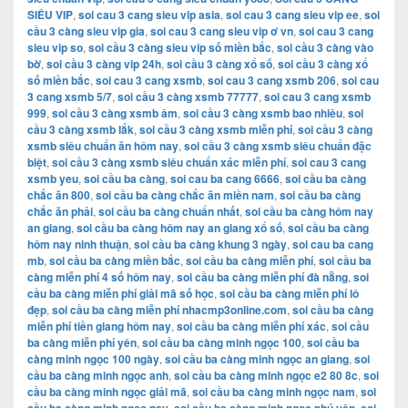
SIÊU VIP
,
soi cau 3 cang sieu vip asia
,
soi cau 3 cang sieu vip ee
,
soi
cầu 3 càng sieu vip gia
,
soi cau 3 cang sieu vip ơ vn
,
soi cau 3 cang
sieu vip so
,
soi cầu 3 càng sieu vip số miền bắc
,
soi cầu 3 càng vào
bờ
,
soi cầu 3 càng vip 24h
,
soi cầu 3 càng xổ số
,
soi cầu 3 càng xổ
số miền bắc
,
soi cau 3 cang xsmb
,
soi cau 3 cang xsmb 206
,
soi cau
3 cang xsmb 5/7
,
soi cầu 3 càng xsmb 77777
,
soi cau 3 cang xsmb
999
,
soi cầu 3 càng xsmb âm
,
soi cầu 3 càng xsmb bao nhiêu
,
soi
cầu 3 càng xsmb lắk
,
soi cầu 3 càng xsmb miễn phí
,
soi cầu 3 càng
xsmb siêu chuẩn ăn hôm nay
,
soi cầu 3 càng xsmb siêu chuẩn đặc
biệt
,
soi cầu 3 càng xsmb siêu chuẩn xác miễn phí
,
soi cau 3 cang
xsmb yeu
,
soi cầu ba càng
,
soi cau ba cang 6666
,
soi cầu ba càng
chắc ăn 800
,
soi cầu ba càng chắc ăn miền nam
,
soi cầu ba càng
chắc ăn phải
,
soi cầu ba càng chuẩn nhất
,
soi cầu ba càng hôm nay
an giang
,
soi cầu ba càng hôm nay an giang xổ số
,
soi cầu ba càng
hôm nay ninh thuận
,
soi cầu ba càng khung 3 ngày
,
soi cau ba cang
mb
,
soi cầu ba càng miền bắc
,
soi cầu ba càng miễn phí
,
soi cầu ba
càng miễn phí 4 số hôm nay
,
soi cầu ba càng miễn phí đà nẵng
,
soi
cầu ba càng miễn phí giải mã số học
,
soi cầu ba càng miễn phí lô
đẹp
,
soi cầu ba càng miễn phí nhacmp3online.com
,
soi cầu ba càng
miễn phí tiền giang hôm nay
,
soi cầu ba càng miễn phí xác
,
soi cầu
ba càng miễn phí yên
,
soi cầu ba càng minh ngọc 100
,
soi cầu ba
càng minh ngọc 100 ngày
,
soi cầu ba càng minh ngọc an giang
,
soi
cầu ba càng minh ngọc anh
,
soi cầu ba càng minh ngọc e2 80 8c
,
soi
cầu ba càng minh ngọc giải mã
,
soi cầu ba càng minh ngọc nam
,
soi
cầu ba càng minh ngọc nay
,
soi cầu ba càng minh ngọc phú yên
,
soi