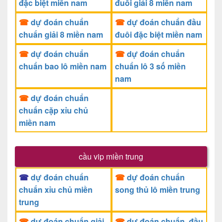
đặc biệt miền nam
đuôi giải 8 miền nam
☎
dự đoán chuẩn
☎
dự đoán chuẩn đầu
chuẩn giải 8 miền nam
đuôi đặc biệt miền nam
☎
dự đoán chuẩn
☎
dự đoán chuẩn
chuẩn bao lô miền nam
chuẩn lô 3 số miền
nam
☎
dự đoán chuẩn
chuẩn cặp xỉu chủ
miền nam
cầu vip miền trung
☎
dự đoán chuẩn
☎
dự đoán chuẩn
chuẩn xỉu chủ miền
song thủ lô miền trung
trung
☎
dự đoán chuẩn giải
☎
dự đoán chuẩn đầu