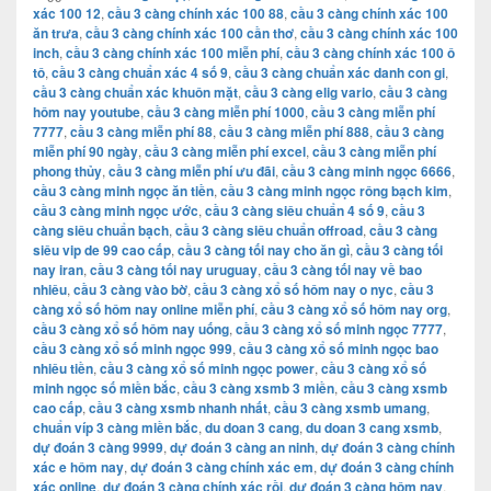
xác 100 12
,
cầu 3 càng chính xác 100 88
,
cầu 3 càng chính xác 100
ăn trưa
,
cầu 3 càng chính xác 100 cần thơ
,
cầu 3 càng chính xác 100
inch
,
cầu 3 càng chính xác 100 miễn phí
,
cầu 3 càng chính xác 100 ô
tô
,
cầu 3 càng chuẩn xác 4 số 9
,
cầu 3 càng chuẩn xác danh con gi
,
cầu 3 càng chuẩn xác khuôn mặt
,
cầu 3 càng elig vario
,
cầu 3 càng
hôm nay youtube
,
cầu 3 càng miễn phí 1000
,
cầu 3 càng miễn phí
7777
,
cầu 3 càng miễn phí 88
,
cầu 3 càng miễn phí 888
,
cầu 3 càng
miễn phí 90 ngày
,
cầu 3 càng miễn phí excel
,
cầu 3 càng miễn phí
phong thủy
,
cầu 3 càng miễn phí ưu đãi
,
cầu 3 càng minh ngọc 6666
,
cầu 3 càng minh ngọc ăn tiền
,
cầu 3 càng minh ngọc rông bạch kim
,
cầu 3 càng minh ngọc ước
,
cầu 3 càng siêu chuẩn 4 số 9
,
cầu 3
càng siêu chuẩn bạch
,
cầu 3 càng siêu chuẩn offroad
,
cầu 3 càng
siêu vip de 99 cao cấp
,
cầu 3 càng tối nay cho ăn gì
,
cầu 3 càng tối
nay iran
,
cầu 3 càng tối nay uruguay
,
cầu 3 càng tối nay về bao
nhiêu
,
cầu 3 càng vào bờ
,
cầu 3 càng xổ số hôm nay o nyc
,
cầu 3
càng xổ số hôm nay online miễn phí
,
cầu 3 càng xổ số hôm nay org
,
cầu 3 càng xổ số hôm nay uống
,
cầu 3 càng xổ số minh ngọc 7777
,
cầu 3 càng xổ số minh ngọc 999
,
cầu 3 càng xổ số minh ngọc bao
nhiêu tiền
,
cầu 3 càng xổ số minh ngọc power
,
cầu 3 càng xổ số
minh ngọc số miền bắc
,
cầu 3 càng xsmb 3 miền
,
cầu 3 càng xsmb
cao cấp
,
cầu 3 càng xsmb nhanh nhất
,
cầu 3 càng xsmb umang
,
chuẩn víp 3 càng miền bắc
,
du doan 3 cang
,
du doan 3 cang xsmb
,
dự đoán 3 càng 9999
,
dự đoán 3 càng an ninh
,
dự đoán 3 càng chính
xác e hôm nay
,
dự đoán 3 càng chính xác em
,
dự đoán 3 càng chính
xác online
,
dự đoán 3 càng chính xác rồi
,
dự đoán 3 càng hôm nay
,