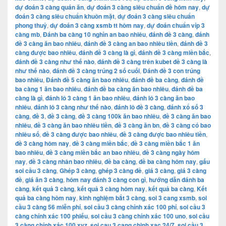
dự đoán 3 càng quán ăn
,
dự đoán 3 càng siêu chuẩn đề hôm nay
,
dự
đoán 3 càng siêu chuẩn khuôn mặt
,
dự đoán 3 càng siêu chuẩn
phong thuỷ
,
dự đoán 3 càng xsmb tt hôm nay
,
dự đoán chuẩn víp 3
càng mb
,
Đánh ba càng 10 nghìn an bao nhiêu
,
đánh đề 3 càng
,
đánh
đề 3 càng ăn bao nhiêu
,
đánh đề 3 càng an bao nhiêu tiền
,
đánh đề 3
càng được bao nhiêu
,
đánh đề 3 càng là gì
,
đánh đề 3 càng miền bắc
,
đánh đề 3 càng như thế nào
,
đánh đề 3 càng trên kubet đề 3 càng là
như thế nào
,
đánh đề 3 càng trúng 2 số cuối
,
Đánh đề 3 con trúng
bao nhiêu
,
Đánh đề 5 càng ăn bao nhiêu
,
đánh đề ba càng
,
đánh đề
ba càng 1 ăn bao nhiêu
,
đánh đề ba càng ăn bao nhiêu
,
đánh đề ba
càng là gì
,
đánh lô 3 càng 1 ăn bao nhiêu
,
đánh lô 3 càng ăn bao
nhiêu
,
đánh lô 3 càng như thế nào
,
đánh lô đề 3 càng
,
đánh xổ số 3
càng
,
đề 3
,
đề 3 càng
,
đề 3 càng 100k ăn bao nhiêu
,
đề 3 càng ăn bao
nhiêu
,
đề 3 càng ăn bao nhiêu tiền
,
đề 3 càng ăn bn
,
đề 3 càng có bao
nhiêu số
,
đề 3 càng được bao nhiêu
,
đề 3 càng được bao nhiêu tiền
,
đề 3 càng hôm nay
,
đề 3 càng miền bắc
,
đề 3 càng miền bắc 1 ăn
bao nhiêu
,
đề 3 càng miền bắc an bao nhiêu
,
đề 3 càng ngày hôm
nay
,
đề 3 càng nhân bao nhiêu
,
đề ba càng
,
đề ba càng hôm nay
,
gấu
soi cầu 3 càng
,
Ghép 3 càng
,
ghép 3 càng đề
,
giá 3 càng
,
giá 3 càng
đề
,
giá ăn 3 càng
,
hôm nay đánh 3 càng con gì
,
hướng dẫn đánh ba
càng
,
kết quả 3 càng
,
kết quả 3 càng hôm nay
,
kết quả ba càng
,
Kết
quả ba càng hôm nay
,
kinh nghiệm bắt 3 càng
,
soi 3 cang xsmb
,
soi
cầu 3 càng 56 miễn phí
,
soi cầu 3 càng chính xác 100 phí
,
soi cầu 3
càng chính xác 100 phiếu
,
soi cầu 3 càng chính xác 100 uno
,
soi cầu
3 càng chính xác 100 xyz
,
soi cau 3 cang chinh xac 24/7
,
soi cầu 3