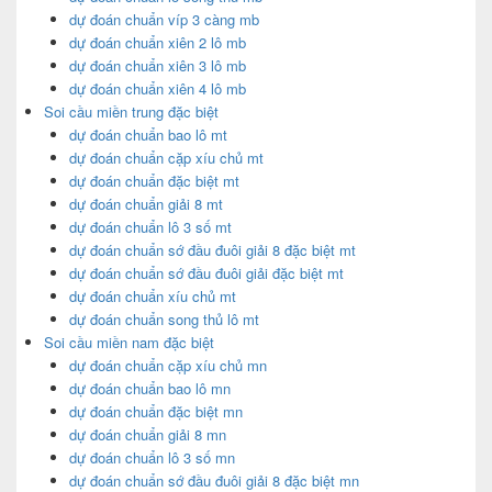
dự đoán chuẩn víp 3 càng mb
dự đoán chuẩn xiên 2 lô mb
dự đoán chuẩn xiên 3 lô mb
dự đoán chuẩn xiên 4 lô mb
Soi cầu miền trung đặc biệt
dự đoán chuẩn bao lô mt
dự đoán chuẩn cặp xíu chủ mt
dự đoán chuẩn đặc biệt mt
dự đoán chuẩn giải 8 mt
dự đoán chuẩn lô 3 số mt
dự đoán chuẩn sớ đầu đuôi giải 8 đặc biệt mt
dự đoán chuẩn sớ đầu đuôi giải đặc biệt mt
dự đoán chuẩn xíu chủ mt
dự đoán chuẩn song thủ lô mt
Soi cầu miền nam đặc biệt
dự đoán chuẩn cặp xíu chủ mn
dự đoán chuẩn bao lô mn
dự đoán chuẩn đặc biệt mn
dự đoán chuẩn giải 8 mn
dự đoán chuẩn lô 3 số mn
dự đoán chuẩn sớ đầu đuôi giải 8 đặc biệt mn