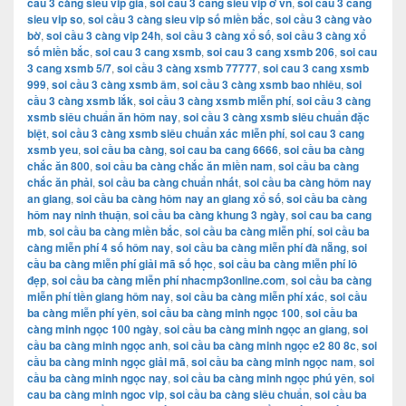
cầu 3 càng sieu vip gia
,
soi cau 3 cang sieu vip ơ vn
,
soi cau 3 cang
sieu vip so
,
soi cầu 3 càng sieu vip số miền bắc
,
soi cầu 3 càng vào
bờ
,
soi cầu 3 càng vip 24h
,
soi cầu 3 càng xổ số
,
soi cầu 3 càng xổ
số miền bắc
,
soi cau 3 cang xsmb
,
soi cau 3 cang xsmb 206
,
soi cau
3 cang xsmb 5/7
,
soi cầu 3 càng xsmb 77777
,
soi cau 3 cang xsmb
999
,
soi cầu 3 càng xsmb âm
,
soi cầu 3 càng xsmb bao nhiêu
,
soi
cầu 3 càng xsmb lắk
,
soi cầu 3 càng xsmb miễn phí
,
soi cầu 3 càng
xsmb siêu chuẩn ăn hôm nay
,
soi cầu 3 càng xsmb siêu chuẩn đặc
biệt
,
soi cầu 3 càng xsmb siêu chuẩn xác miễn phí
,
soi cau 3 cang
xsmb yeu
,
soi cầu ba càng
,
soi cau ba cang 6666
,
soi cầu ba càng
chắc ăn 800
,
soi cầu ba càng chắc ăn miền nam
,
soi cầu ba càng
chắc ăn phải
,
soi cầu ba càng chuẩn nhất
,
soi cầu ba càng hôm nay
an giang
,
soi cầu ba càng hôm nay an giang xổ số
,
soi cầu ba càng
hôm nay ninh thuận
,
soi cầu ba càng khung 3 ngày
,
soi cau ba cang
mb
,
soi cầu ba càng miền bắc
,
soi cầu ba càng miễn phí
,
soi cầu ba
càng miễn phí 4 số hôm nay
,
soi cầu ba càng miễn phí đà nẵng
,
soi
cầu ba càng miễn phí giải mã số học
,
soi cầu ba càng miễn phí lô
đẹp
,
soi cầu ba càng miễn phí nhacmp3online.com
,
soi cầu ba càng
miễn phí tiền giang hôm nay
,
soi cầu ba càng miễn phí xác
,
soi cầu
ba càng miễn phí yên
,
soi cầu ba càng minh ngọc 100
,
soi cầu ba
càng minh ngọc 100 ngày
,
soi cầu ba càng minh ngọc an giang
,
soi
cầu ba càng minh ngọc anh
,
soi cầu ba càng minh ngọc e2 80 8c
,
soi
cầu ba càng minh ngọc giải mã
,
soi cầu ba càng minh ngọc nam
,
soi
cầu ba càng minh ngọc nay
,
soi cầu ba càng minh ngọc phú yên
,
soi
cau ba càng minh ngoc vip
,
soi cầu ba càng siêu chuẩn
,
soi cầu ba