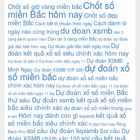
Chốt số
Chốt số giờ vàng miền bắc
miền Bắc hôm nay
Chốt số đẹp
miền Bắc
Cách đánh lô
Cách bắt lô chuẩn theo ngày
du doan xsmb
ngày nào cũng trúng
dàn 3
Dàn de 3 càng miền Bắc
dự đoán
càng đánh quanh năm
dự đoán
Dự
Dự đoán giải đặc biệt ngày mai
giải đặc biệt hôm nay
đoán kết quả xổ số siêu chính xác hôm nay
Dự đoán XSMB
Dự đoán lô xiên 2
Dự đoán miền Bắc ngày 11
dự đoán xổ
Minh Ngọc
Dự đoán XSMB VIP 26h
số miền bắc
dự đoán xổ số miền bắc
chính xác hôm nay
Dự đoán xổ số miền Bắc ngày 11
Dự đoán
Dự đoán xổ số miền Bắc
xổ số miền Bắc ngày 11 tay
thứ sáu Dự đoán xsmb kết quả xổ số miền
bắc siêu chính xác
dự đoán xổ số miền trung
ghép
kết quả xổ
Hôm nay đánh con gì
kqxsmb
lô xiên
số miền bắc siêu chính xác
Rồng
lô đẹp hôm nay
soi cầu dự đoán kqxsmb
Soi cầu Dự
Bạch Kim
soi cầu kết quả
đoán XSMB chính xác 100