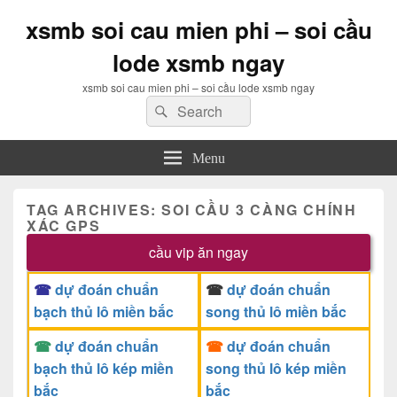
xsmb soi cau mien phi – soi cầu
lode xsmb ngay
xsmb soi cau mien phi – soi cầu lode xsmb ngay
Search
Search
for:
Menu
TAG ARCHIVES:
SOI CẦU 3 CÀNG CHÍNH
XÁC GPS
cầu vip ăn ngay
☎
dự đoán chuẩn
☎
dự đoán chuẩn
bạch thủ lô miền bắc
song thủ lô miền bắc
☎
dự đoán chuẩn
☎
dự đoán chuẩn
bạch thủ lô kép miền
song thủ lô kép miền
bắc
bắc