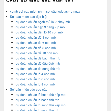
CHỐT SỐ MIỀN BẮC HÔM NAY
xsmb soi cau mien phi – soi cầu lode xsmb ngay
Soi cầu miền bắc đặc biệt
dự đoán chuẩn bạch thủ lô 2 nháy mb
dự đoán chuẩn cặp 3 càng víp mb
dự đoán chuẩn dàn lô 10 con mb
dự đoán chuẩn đề 4 con mb
dự đoán chuẩn đề 6 con mb
dự đoán chuẩn đề 8 con mb
dự đoán chuẩn đề 10 con mb
dự đoán chuẩn đề bạch thủ mb
dự đoán chuẩn đề đầu đuôi mb
dự đoán chuẩn đề song thủ mb
dự đoán chuẩn lô 4 con mb
dự đoán chuẩn lô 6 con mb
dự đoán chuẩn lô 8 con mb
Soi cầu miền bắc cao cấp
dự đoán chuẩn lô bạch thủ kép mb
dự đoán chuẩn lô bạch thủ mb
dự đoán chuẩn lô song thủ kép mb
dự đoán chuẩn lô song thủ mb