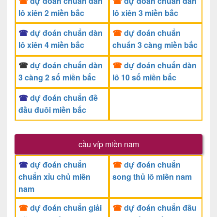
☎
dự đoán chuẩn dàn
☎
dự đoán chuẩn dàn
lô xiên 2 miền bắc
lô xiên 3 miền bắc
☎
dự đoán chuẩn dàn
☎
dự đoán chuẩn
lô xiên 4 miền bắc
chuẩn 3 càng miền bắc
☎
dự đoán chuẩn dàn
☎
dự đoán chuẩn dàn
3 càng 2 số miền bắc
lô 10 số miền bắc
☎
dự đoán chuẩn đề
đầu đuôi miền bắc
cầu víp miền nam
☎
dự đoán chuẩn
☎
dự đoán chuẩn
chuẩn xỉu chủ miền
song thủ lô miền nam
nam
☎
dự đoán chuẩn giải
☎
dự đoán chuẩn đầu