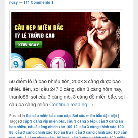
ngay
—
111 Comments ↓
50 điểm lô là bao nhiêu tiền, 200k 3 càng được bao
nhiêu tiền, soi cầu 247 3 càng, dàn 3 càng hôm nay,
thanlo86, soi cầu 3 càng mb, 3 càng đề miền bắc, soi
dự đoán chuẩn cặp 3 
cầu ba càng miền
Continue reading
→
Posted in
Soi cầu miền bắc cao cấp
,
Soi cầu miền bắc đặc biệt
|
Tagged
cặp 3 càng víp miền bắc
,
cầu 3 càng 5 tép)
,
cầu 3 càng ăn
bao nhiêu
,
cầu 3 càng chính xác 100 12
,
cầu 3 càng chính xác 100
88
,
cầu 3 càng chính xác 100 ăn trưa
,
cầu 3 càng chính xác 100 cần
thơ
,
cầu 3 càng chính xác 100 inch
,
cầu 3 càng chính xác 100 miễn