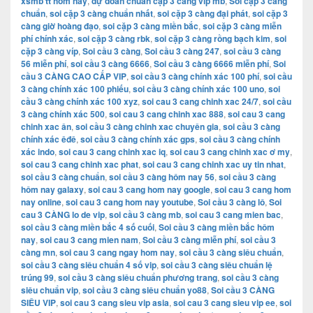
xsmb tt hôm nay
,
dự đoán chuẩn cặp 3 càng víp mb
,
Soi cặp 3 càng
chuẩn
,
soi cặp 3 càng chuẩn nhất
,
soi cặp 3 càng đại phát
,
soi cặp 3
càng giờ hoàng đạo
,
soi cặp 3 càng miền bắc
,
soi cặp 3 càng miễn
phí chính xác
,
soi cặp 3 càng rbk
,
soi cặp 3 càng rồng bạch kim
,
soi
cặp 3 càng víp
,
Soi cầu 3 càng
,
Soi cầu 3 càng 247
,
soi cầu 3 càng
56 miễn phí
,
soi cầu 3 càng 6666
,
Soi cầu 3 càng 6666 miễn phí
,
Soi
cầu 3 CÀNG CAO CẤP VIP
,
soi cầu 3 càng chính xác 100 phí
,
soi cầu
3 càng chính xác 100 phiếu
,
soi cầu 3 càng chính xác 100 uno
,
soi
cầu 3 càng chính xác 100 xyz
,
soi cau 3 cang chinh xac 24/7
,
soi cầu
3 càng chính xác 500
,
soi cau 3 cang chinh xac 888
,
soi cau 3 cang
chinh xac ân
,
soi cầu 3 càng chinh xac chuyên gia
,
soi cầu 3 càng
chính xác êđê
,
soi cầu 3 càng chính xác gps
,
soi cầu 3 càng chính
xác indo
,
soi cau 3 cang chinh xac iq
,
soi cau 3 cang chinh xac ơ my
,
soi cau 3 cang chinh xac phat
,
soi cau 3 cang chinh xac uy tin nhat
,
soi cầu 3 càng chuẩn
,
soi cầu 3 càng hôm nay 56
,
soi cầu 3 càng
hôm nay galaxy
,
soi cau 3 cang hom nay google
,
soi cau 3 cang hom
nay online
,
soi cau 3 cang hom nay youtube
,
Soi cầu 3 càng lô
,
Soi
cau 3 CÀNG lo de vip
,
soi cầu 3 càng mb
,
soi cau 3 cang mien bac
,
soi cầu 3 càng miền bắc 4 số cuối
,
Soi cầu 3 càng miền bắc hôm
nay
,
soi cau 3 cang mien nam
,
Soi cầu 3 càng miễn phí
,
soi cầu 3
càng mn
,
soi cau 3 cang ngay hom nay
,
soi cầu 3 càng siêu chuẩn
,
soi cầu 3 càng siêu chuẩn 4 số vip
,
soi cầu 3 càng siêu chuẩn lệ
trúng 99
,
soi cầu 3 càng siêu chuẩn phương trang
,
soi cầu 3 càng
siêu chuẩn vip
,
soi cầu 3 càng siêu chuẩn yo88
,
Soi cầu 3 CÀNG
SIÊU VIP
,
soi cau 3 cang sieu vip asia
,
soi cau 3 cang sieu vip ee
,
soi