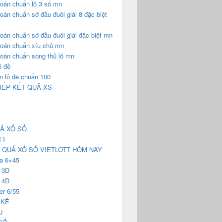
oán chuẩn lô 3 số mn
oán chuẩn sớ đầu đuôi giải 8 đặc biệt
oán chuẩn sớ đầu đuôi giải đặc biệt mn
oán chuẩn xíu chủ mn
oán chuẩn song thủ lô mn
ô đề
n lô đề chuẩn 100
IẾP KẾT QUẢ XS
Ả XỔ SỐ
TT
 QUẢ XỔ SỐ VIETLOTT HÔM NAY
a 6×45
 3D
 4D
r 6/55
 KÊ
U