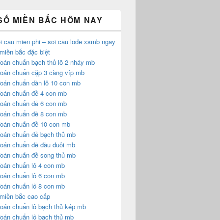
SỐ MIỀN BẮC HÔM NAY
i cau mien phi – soi cầu lode xsmb ngay
miền bắc đặc biệt
oán chuẩn bạch thủ lô 2 nháy mb
oán chuẩn cặp 3 càng víp mb
oán chuẩn dàn lô 10 con mb
oán chuẩn đề 4 con mb
oán chuẩn đề 6 con mb
oán chuẩn đề 8 con mb
oán chuẩn đề 10 con mb
oán chuẩn đề bạch thủ mb
oán chuẩn đề đầu đuôi mb
oán chuẩn đề song thủ mb
oán chuẩn lô 4 con mb
oán chuẩn lô 6 con mb
oán chuẩn lô 8 con mb
 miền bắc cao cấp
oán chuẩn lô bạch thủ kép mb
oán chuẩn lô bạch thủ mb