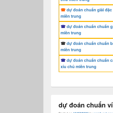
☎
dự đoán chuẩn giải đặc 
miền trung
☎
dự đoán chuẩn chuẩn gi
miền trung
☎
dự đoán chuẩn chuẩn b
miền trung
☎
dự đoán chuẩn chuẩn c
xỉu chủ miền trung
dự đoán chuẩn v