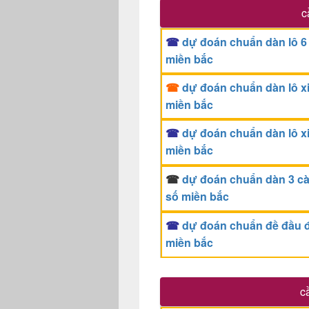
c
☎
dự đoán chuẩn dàn lô 6
miền bắc
☎
dự đoán chuẩn dàn lô x
miền bắc
☎
dự đoán chuẩn dàn lô x
miền bắc
☎
dự đoán chuẩn dàn 3 c
số miền bắc
☎
dự đoán chuẩn đề đầu 
miền bắc
c