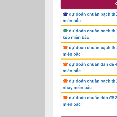
☎
dự đoán chuẩn bạch thủ
miền bắc
☎
dự đoán chuẩn bạch thủ
kép miền bắc
☎
dự đoán chuẩn bạch th
miền bắc
☎
dự đoán chuẩn dàn đề 4
miền bắc
☎
dự đoán chuẩn bạch thủ
nháy miền bắc
☎
dự đoán chuẩn dàn đề 8
miền bắc