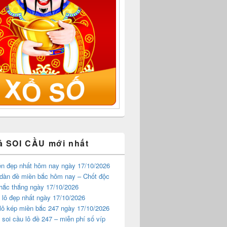
ả SOI CẦU mới nhất
iên đẹp nhất hôm nay ngày 17/10/2026
 dàn đề miền bắc hôm nay – Chốt độc
chắc thắng ngày 17/10/2026
 lô đẹp nhất ngày 17/10/2026
 lô kép miền bắc 247 ngày 17/10/2026
soi cầu lô đề 247 – miễn phí số víp