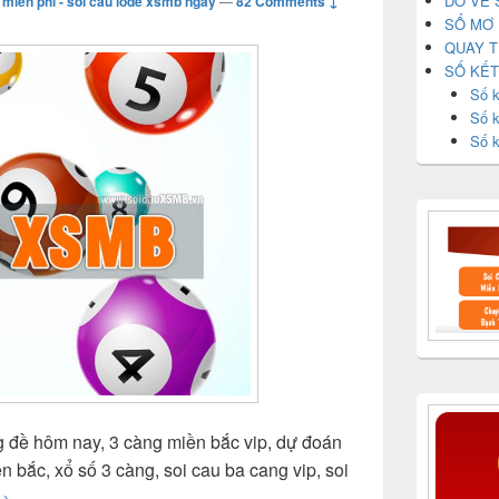
DÒ VÉ 
mien phi - soi cầu lode xsmb ngay
—
82 Comments ↓
SỔ MƠ
QUAY 
SỐ KẾT
Số k
Số k
Số k
g đề hôm nay, 3 càng miền bắc vip, dự đoán
 bắc, xổ số 3 càng, soi cau ba cang vip, soi
ự đoán chuẩn víp 3 càng mb
→