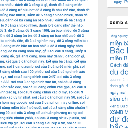
ngày 17
ao nhiêu
,
đánh đề 3 càng là gì
,
đánh đề 3 càng miền
 đề 3 càng trên kubet đề 3 càng là như thế nào
,
đánh đề
trúng bao nhiêu
,
Đánh đề 5 càng ăn bao nhiêu
,
đánh đề
iêu
,
đánh đề ba càng ăn bao nhiêu
,
đánh đề ba càng là
xsmb s
 lô 3 càng ăn bao nhiêu
,
đánh lô 3 càng như thế nào
,
đề 3
,
đề 3 càng
,
đề 3 càng 100k ăn bao nhiêu
,
đề 3 càng
iền
,
đề 3 càng ăn bn
,
đề 3 càng có bao nhiêu số
,
đề 3
Bảng đặc biệ
bao nhiêu tiền
,
đề 3 càng hôm nay
,
đề 3 càng miền bắc
,
miền b
 3 càng miền bắc an bao nhiêu
,
đề 3 càng ngày hôm
Bắc 
càng
,
đề ba càng hôm nay
,
gấu soi cầu 3 càng
,
Ghép 3
3 càng đề
,
giá ăn 3 càng
,
hôm nay đánh 3 càng con gì
,
miền B
àng
,
kết quả 3 càng hôm nay
,
kết quả ba càng
,
Kết quả
Cách đá
càng
,
soi 3 cang xsmb
,
soi cầu 3 càng 56 miễn phí
,
soi
du d
 3 càng chính xác 100 phiếu
,
soi cầu 3 càng chính xác
 xyz
,
soi cau 3 cang chinh xac 24/7
,
soi cầu 3 càng
quanh năm
ac 888
,
soi cau 3 cang chinh xac ân
,
soi cầu 3 càng
đoán giải 
chính xác êđê
,
soi cầu 3 càng chính xác gps
,
soi cầu 3
ngày mai
inh xac iq
,
soi cau 3 cang chinh xac ơ my
,
soi cau 3
siêu c
inh xac uy tin nhat
,
soi cầu 3 càng hôm nay 56
,
soi cầu
g hom nay google
,
soi cau 3 cang hom nay online
,
soi
xiên 2
Dự đ
3 càng miền bắc 4 số cuối
,
soi cầu 3 càng siêu chuẩn 4
XSMB M
úng 99
,
soi cầu 3 càng siêu chuẩn phương trang
,
soi
dự đ
càng siêu chuẩn yo88
,
soi cau 3 cang sieu vip asia
,
soi
bắc
sieu vip gia
,
soi cau 3 cang sieu vip ơ vn
,
soi cau 3
d
vip số miền bắc
,
soi cầu 3 càng vào bờ
,
soi cầu 3 càng