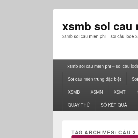
xsmb soi cau 
xsmb soi cau mien phi – soi cầu lode
Primary
xsmb soi cau mien phi – soi cầu lo
menu
Soi cầu miền trung đặc biệt
So
XSMB
XSMN
XSMT
QUAY THỬ
SỐ KẾT QUẢ
TAG ARCHIVES:
CẦU 3