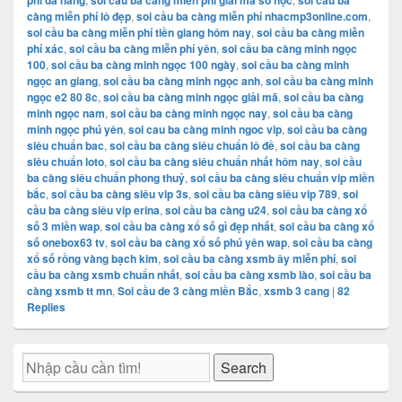
càng miễn phí lô đẹp
,
soi cầu ba càng miễn phí nhacmp3online.com
,
soi cầu ba càng miễn phí tiền giang hôm nay
,
soi cầu ba càng miễn
phí xác
,
soi cầu ba càng miễn phí yên
,
soi cầu ba càng minh ngọc
100
,
soi cầu ba càng minh ngọc 100 ngày
,
soi cầu ba càng minh
ngọc an giang
,
soi cầu ba càng minh ngọc anh
,
soi cầu ba càng minh
ngọc e2 80 8c
,
soi cầu ba càng minh ngọc giải mã
,
soi cầu ba càng
minh ngọc nam
,
soi cầu ba càng minh ngọc nay
,
soi cầu ba càng
minh ngọc phú yên
,
soi cau ba càng minh ngoc vip
,
soi cầu ba càng
siêu chuẩn bac
,
soi cầu ba càng siêu chuẩn lô đề
,
soi cầu ba càng
siêu chuẩn loto
,
soi cầu ba càng siêu chuẩn nhất hôm nay
,
soi cầu
ba càng siêu chuẩn phong thuỷ
,
soi cầu ba càng siêu chuẩn vip miền
bắc
,
soi cầu ba càng siêu vip 3s
,
soi cầu ba càng siêu vip 789
,
soi
cầu ba càng siêu vip erina
,
soi cầu ba càng u24
,
soi cầu ba càng xổ
số 3 miền wap
,
soi cầu ba càng xổ số gì đẹp nhất
,
soi cầu ba càng xổ
số onebox63 tv
,
soi cầu ba càng xổ số phú yên wap
,
soi cầu ba càng
xổ số rồng vàng bạch kim
,
soi cầu ba càng xsmb ây miễn phí
,
soi
cầu ba càng xsmb chuẩn nhất
,
soi cầu ba càng xsmb lào
,
soi cầu ba
càng xsmb tt mn
,
Soi cầu de 3 càng miền Bắc
,
xsmb 3 cang
|
82
Replies
Primary
Search
Sidebar
Widget
Area