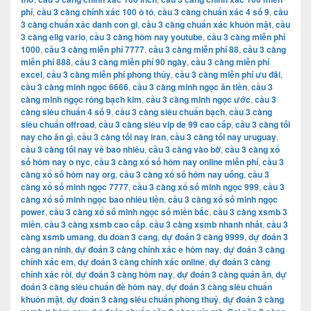
phí
,
cầu 3 càng chính xác 100 ô tô
,
cầu 3 càng chuẩn xác 4 số 9
,
cầu
3 càng chuẩn xác danh con gi
,
cầu 3 càng chuẩn xác khuôn mặt
,
cầu
3 càng elig vario
,
cầu 3 càng hôm nay youtube
,
cầu 3 càng miễn phí
1000
,
cầu 3 càng miễn phí 7777
,
cầu 3 càng miễn phí 88
,
cầu 3 càng
miễn phí 888
,
cầu 3 càng miễn phí 90 ngày
,
cầu 3 càng miễn phí
excel
,
cầu 3 càng miễn phí phong thủy
,
cầu 3 càng miễn phí ưu đãi
,
cầu 3 càng minh ngọc 6666
,
cầu 3 càng minh ngọc ăn tiền
,
cầu 3
càng minh ngọc rông bạch kim
,
cầu 3 càng minh ngọc ước
,
cầu 3
càng siêu chuẩn 4 số 9
,
cầu 3 càng siêu chuẩn bạch
,
cầu 3 càng
siêu chuẩn offroad
,
cầu 3 càng siêu vip de 99 cao cấp
,
cầu 3 càng tối
nay cho ăn gì
,
cầu 3 càng tối nay iran
,
cầu 3 càng tối nay uruguay
,
cầu 3 càng tối nay về bao nhiêu
,
cầu 3 càng vào bờ
,
cầu 3 càng xổ
số hôm nay o nyc
,
cầu 3 càng xổ số hôm nay online miễn phí
,
cầu 3
càng xổ số hôm nay org
,
cầu 3 càng xổ số hôm nay uống
,
cầu 3
càng xổ số minh ngọc 7777
,
cầu 3 càng xổ số minh ngọc 999
,
cầu 3
càng xổ số minh ngọc bao nhiêu tiền
,
cầu 3 càng xổ số minh ngọc
power
,
cầu 3 càng xổ số minh ngọc số miền bắc
,
cầu 3 càng xsmb 3
miền
,
cầu 3 càng xsmb cao cấp
,
cầu 3 càng xsmb nhanh nhất
,
cầu 3
càng xsmb umang
,
du doan 3 cang
,
dự đoán 3 càng 9999
,
dự đoán 3
càng an ninh
,
dự đoán 3 càng chính xác e hôm nay
,
dự đoán 3 càng
chính xác em
,
dự đoán 3 càng chính xác online
,
dự đoán 3 càng
chính xác rồi
,
dự đoán 3 càng hôm nay
,
dự đoán 3 càng quán ăn
,
dự
đoán 3 càng siêu chuẩn đề hôm nay
,
dự đoán 3 càng siêu chuẩn
khuôn mặt
,
dự đoán 3 càng siêu chuẩn phong thuỷ
,
dự đoán 3 càng