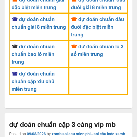
đặc biệt miền trung
đuôi giải 8 miền trung
☎
dự đoán chuẩn
☎
dự đoán chuẩn đầu
chuẩn giải 8 miền trung
đuôi đặc biệt miền
trung
☎
dự đoán chuẩn
☎
dự đoán chuẩn lô 3
chuẩn bao lô miền
số miền trung
trung
☎
dự đoán chuẩn
chuẩn cặp xỉu chủ
miền trung
dự đoán chuẩn cặp 3 càng víp mb
Posted on
09/08/2026
by
xsmb soi cau mien phi - soi cầu lode xsmb