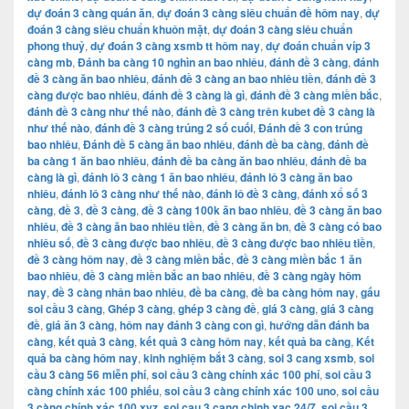
dự đoán 3 càng quán ăn
,
dự đoán 3 càng siêu chuẩn đề hôm nay
,
dự
đoán 3 càng siêu chuẩn khuôn mặt
,
dự đoán 3 càng siêu chuẩn
phong thuỷ
,
dự đoán 3 càng xsmb tt hôm nay
,
dự đoán chuẩn víp 3
càng mb
,
Đánh ba càng 10 nghìn an bao nhiêu
,
đánh đề 3 càng
,
đánh
đề 3 càng ăn bao nhiêu
,
đánh đề 3 càng an bao nhiêu tiền
,
đánh đề 3
càng được bao nhiêu
,
đánh đề 3 càng là gì
,
đánh đề 3 càng miền bắc
,
đánh đề 3 càng như thế nào
,
đánh đề 3 càng trên kubet đề 3 càng là
như thế nào
,
đánh đề 3 càng trúng 2 số cuối
,
Đánh đề 3 con trúng
bao nhiêu
,
Đánh đề 5 càng ăn bao nhiêu
,
đánh đề ba càng
,
đánh đề
ba càng 1 ăn bao nhiêu
,
đánh đề ba càng ăn bao nhiêu
,
đánh đề ba
càng là gì
,
đánh lô 3 càng 1 ăn bao nhiêu
,
đánh lô 3 càng ăn bao
nhiêu
,
đánh lô 3 càng như thế nào
,
đánh lô đề 3 càng
,
đánh xổ số 3
càng
,
đề 3
,
đề 3 càng
,
đề 3 càng 100k ăn bao nhiêu
,
đề 3 càng ăn bao
nhiêu
,
đề 3 càng ăn bao nhiêu tiền
,
đề 3 càng ăn bn
,
đề 3 càng có bao
nhiêu số
,
đề 3 càng được bao nhiêu
,
đề 3 càng được bao nhiêu tiền
,
đề 3 càng hôm nay
,
đề 3 càng miền bắc
,
đề 3 càng miền bắc 1 ăn
bao nhiêu
,
đề 3 càng miền bắc an bao nhiêu
,
đề 3 càng ngày hôm
nay
,
đề 3 càng nhân bao nhiêu
,
đề ba càng
,
đề ba càng hôm nay
,
gấu
soi cầu 3 càng
,
Ghép 3 càng
,
ghép 3 càng đề
,
giá 3 càng
,
giá 3 càng
đề
,
giá ăn 3 càng
,
hôm nay đánh 3 càng con gì
,
hướng dẫn đánh ba
càng
,
kết quả 3 càng
,
kết quả 3 càng hôm nay
,
kết quả ba càng
,
Kết
quả ba càng hôm nay
,
kinh nghiệm bắt 3 càng
,
soi 3 cang xsmb
,
soi
cầu 3 càng 56 miễn phí
,
soi cầu 3 càng chính xác 100 phí
,
soi cầu 3
càng chính xác 100 phiếu
,
soi cầu 3 càng chính xác 100 uno
,
soi cầu
3 càng chính xác 100 xyz
,
soi cau 3 cang chinh xac 24/7
,
soi cầu 3