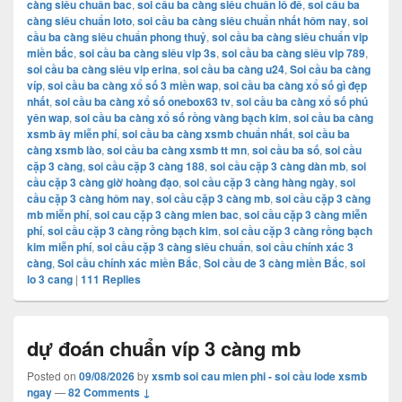
càng siêu chuẩn bac
,
soi cầu ba càng siêu chuẩn lô đề
,
soi cầu ba
càng siêu chuẩn loto
,
soi cầu ba càng siêu chuẩn nhất hôm nay
,
soi
cầu ba càng siêu chuẩn phong thuỷ
,
soi cầu ba càng siêu chuẩn vip
miền bắc
,
soi cầu ba càng siêu vip 3s
,
soi cầu ba càng siêu vip 789
,
soi cầu ba càng siêu vip erina
,
soi cầu ba càng u24
,
Soi cầu ba càng
víp
,
soi cầu ba càng xổ số 3 miền wap
,
soi cầu ba càng xổ số gì đẹp
nhất
,
soi cầu ba càng xổ số onebox63 tv
,
soi cầu ba càng xổ số phú
yên wap
,
soi cầu ba càng xổ số rồng vàng bạch kim
,
soi cầu ba càng
xsmb ây miễn phí
,
soi cầu ba càng xsmb chuẩn nhất
,
soi cầu ba
càng xsmb lào
,
soi cầu ba càng xsmb tt mn
,
soi cầu ba số
,
soi cầu
cặp 3 càng
,
soi cầu cặp 3 càng 188
,
soi cầu cặp 3 càng dàn mb
,
soi
cầu cặp 3 càng giờ hoàng đạo
,
soi cầu cặp 3 càng hàng ngày
,
soi
cầu cặp 3 càng hôm nay
,
soi cầu cặp 3 càng mb
,
soi cầu cặp 3 càng
mb miễn phí
,
soi cau cặp 3 càng mien bac
,
soi cầu cặp 3 càng miễn
phí
,
soi cầu cặp 3 càng rồng bạch kim
,
soi cầu cặp 3 càng rồng bạch
kim miễn phí
,
soi cầu cặp 3 càng siêu chuẩn
,
soi cầu chính xác 3
càng
,
Soi cầu chính xác miền Bắc
,
Soi cầu de 3 càng miền Bắc
,
soi
lo 3 cang
|
111
Replies
dự đoán chuẩn víp 3 càng mb
Posted on
09/08/2026
by
xsmb soi cau mien phi - soi cầu lode xsmb
ngay
—
82 Comments ↓