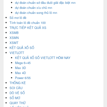
dự đoán chuẩn sớ đầu đuôi giải đặc biệt mn
dự đoán chuẩn xíu chủ mn
dự đoán chuẩn song thủ lô mn
Sổ mơ lô đề
Tính toán lô đề chuẩn 100
TRỰC TIẾP KẾT QUẢ XS
XSMB
XSMN
XSMT
KẾT QUẢ XỔ SỐ
VIETLOTT
KẾT QUẢ XỔ SỐ VIETLOTT HÔM NAY
Mega 6×45
Max 3D
Max 4D
Power 6/55
THỐNG KÊ
SOI CẦU
DÒ VÉ SỐ
SỔ MƠ
QUAY THỬ