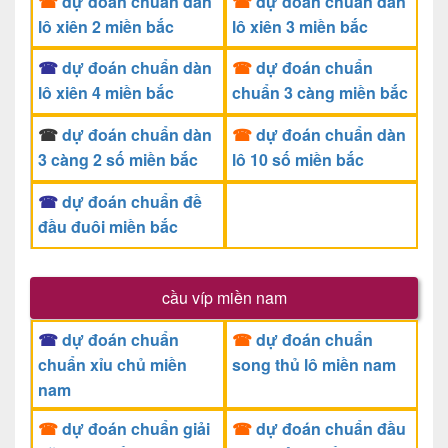
☎
dự đoán chuẩn dàn
☎
dự đoán chuẩn dàn
lô xiên 2 miền bắc
lô xiên 3 miền bắc
☎
dự đoán chuẩn dàn
☎
dự đoán chuẩn
lô xiên 4 miền bắc
chuẩn 3 càng miền bắc
☎
dự đoán chuẩn dàn
☎
dự đoán chuẩn dàn
3 càng 2 số miền bắc
lô 10 số miền bắc
☎
dự đoán chuẩn đề
đầu đuôi miền bắc
cầu víp miền nam
☎
dự đoán chuẩn
☎
dự đoán chuẩn
chuẩn xỉu chủ miền
song thủ lô miền nam
nam
☎
dự đoán chuẩn giải
☎
dự đoán chuẩn đầu