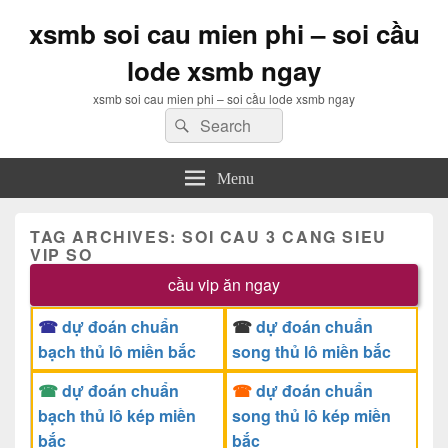
xsmb soi cau mien phi – soi cầu
lode xsmb ngay
xsmb soi cau mien phi – soi cầu lode xsmb ngay
Search
Search
for:
Menu
TAG ARCHIVES:
SOI CAU 3 CANG SIEU
VIP SO
cầu vip ăn ngay
☎
dự đoán chuẩn
☎
dự đoán chuẩn
bạch thủ lô miền bắc
song thủ lô miền bắc
☎
dự đoán chuẩn
☎
dự đoán chuẩn
bạch thủ lô kép miền
song thủ lô kép miền
bắc
bắc