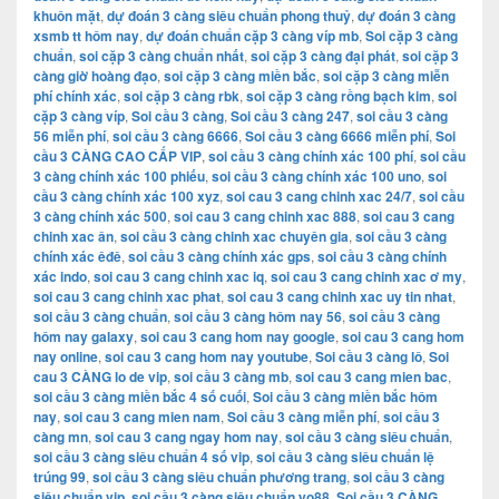
khuôn mặt
,
dự đoán 3 càng siêu chuẩn phong thuỷ
,
dự đoán 3 càng
xsmb tt hôm nay
,
dự đoán chuẩn cặp 3 càng víp mb
,
Soi cặp 3 càng
chuẩn
,
soi cặp 3 càng chuẩn nhất
,
soi cặp 3 càng đại phát
,
soi cặp 3
càng giờ hoàng đạo
,
soi cặp 3 càng miền bắc
,
soi cặp 3 càng miễn
phí chính xác
,
soi cặp 3 càng rbk
,
soi cặp 3 càng rồng bạch kim
,
soi
cặp 3 càng víp
,
Soi cầu 3 càng
,
Soi cầu 3 càng 247
,
soi cầu 3 càng
56 miễn phí
,
soi cầu 3 càng 6666
,
Soi cầu 3 càng 6666 miễn phí
,
Soi
cầu 3 CÀNG CAO CẤP VIP
,
soi cầu 3 càng chính xác 100 phí
,
soi cầu
3 càng chính xác 100 phiếu
,
soi cầu 3 càng chính xác 100 uno
,
soi
cầu 3 càng chính xác 100 xyz
,
soi cau 3 cang chinh xac 24/7
,
soi cầu
3 càng chính xác 500
,
soi cau 3 cang chinh xac 888
,
soi cau 3 cang
chinh xac ân
,
soi cầu 3 càng chinh xac chuyên gia
,
soi cầu 3 càng
chính xác êđê
,
soi cầu 3 càng chính xác gps
,
soi cầu 3 càng chính
xác indo
,
soi cau 3 cang chinh xac iq
,
soi cau 3 cang chinh xac ơ my
,
soi cau 3 cang chinh xac phat
,
soi cau 3 cang chinh xac uy tin nhat
,
soi cầu 3 càng chuẩn
,
soi cầu 3 càng hôm nay 56
,
soi cầu 3 càng
hôm nay galaxy
,
soi cau 3 cang hom nay google
,
soi cau 3 cang hom
nay online
,
soi cau 3 cang hom nay youtube
,
Soi cầu 3 càng lô
,
Soi
cau 3 CÀNG lo de vip
,
soi cầu 3 càng mb
,
soi cau 3 cang mien bac
,
soi cầu 3 càng miền bắc 4 số cuối
,
Soi cầu 3 càng miền bắc hôm
nay
,
soi cau 3 cang mien nam
,
Soi cầu 3 càng miễn phí
,
soi cầu 3
càng mn
,
soi cau 3 cang ngay hom nay
,
soi cầu 3 càng siêu chuẩn
,
soi cầu 3 càng siêu chuẩn 4 số vip
,
soi cầu 3 càng siêu chuẩn lệ
trúng 99
,
soi cầu 3 càng siêu chuẩn phương trang
,
soi cầu 3 càng
siêu chuẩn vip
,
soi cầu 3 càng siêu chuẩn yo88
,
Soi cầu 3 CÀNG