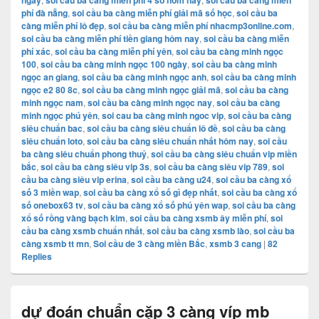
phí đà nẵng
,
soi cầu ba càng miễn phí giải mã số học
,
soi cầu ba
càng miễn phí lô đẹp
,
soi cầu ba càng miễn phí nhacmp3online.com
,
soi cầu ba càng miễn phí tiền giang hôm nay
,
soi cầu ba càng miễn
phí xác
,
soi cầu ba càng miễn phí yên
,
soi cầu ba càng minh ngọc
100
,
soi cầu ba càng minh ngọc 100 ngày
,
soi cầu ba càng minh
ngọc an giang
,
soi cầu ba càng minh ngọc anh
,
soi cầu ba càng minh
ngọc e2 80 8c
,
soi cầu ba càng minh ngọc giải mã
,
soi cầu ba càng
minh ngọc nam
,
soi cầu ba càng minh ngọc nay
,
soi cầu ba càng
minh ngọc phú yên
,
soi cau ba càng minh ngoc vip
,
soi cầu ba càng
siêu chuẩn bac
,
soi cầu ba càng siêu chuẩn lô đề
,
soi cầu ba càng
siêu chuẩn loto
,
soi cầu ba càng siêu chuẩn nhất hôm nay
,
soi cầu
ba càng siêu chuẩn phong thuỷ
,
soi cầu ba càng siêu chuẩn vip miền
bắc
,
soi cầu ba càng siêu vip 3s
,
soi cầu ba càng siêu vip 789
,
soi
cầu ba càng siêu vip erina
,
soi cầu ba càng u24
,
soi cầu ba càng xổ
số 3 miền wap
,
soi cầu ba càng xổ số gì đẹp nhất
,
soi cầu ba càng xổ
số onebox63 tv
,
soi cầu ba càng xổ số phú yên wap
,
soi cầu ba càng
xổ số rồng vàng bạch kim
,
soi cầu ba càng xsmb ây miễn phí
,
soi
cầu ba càng xsmb chuẩn nhất
,
soi cầu ba càng xsmb lào
,
soi cầu ba
càng xsmb tt mn
,
Soi cầu de 3 càng miền Bắc
,
xsmb 3 cang
|
82
Replies
dự đoán chuẩn cặp 3 càng víp mb