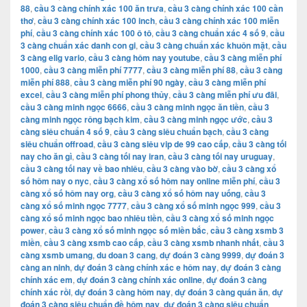
88
,
cầu 3 càng chính xác 100 ăn trưa
,
cầu 3 càng chính xác 100 cần
thơ
,
cầu 3 càng chính xác 100 inch
,
cầu 3 càng chính xác 100 miễn
phí
,
cầu 3 càng chính xác 100 ô tô
,
cầu 3 càng chuẩn xác 4 số 9
,
cầu
3 càng chuẩn xác danh con gi
,
cầu 3 càng chuẩn xác khuôn mặt
,
cầu
3 càng elig vario
,
cầu 3 càng hôm nay youtube
,
cầu 3 càng miễn phí
1000
,
cầu 3 càng miễn phí 7777
,
cầu 3 càng miễn phí 88
,
cầu 3 càng
miễn phí 888
,
cầu 3 càng miễn phí 90 ngày
,
cầu 3 càng miễn phí
excel
,
cầu 3 càng miễn phí phong thủy
,
cầu 3 càng miễn phí ưu đãi
,
cầu 3 càng minh ngọc 6666
,
cầu 3 càng minh ngọc ăn tiền
,
cầu 3
càng minh ngọc rông bạch kim
,
cầu 3 càng minh ngọc ước
,
cầu 3
càng siêu chuẩn 4 số 9
,
cầu 3 càng siêu chuẩn bạch
,
cầu 3 càng
siêu chuẩn offroad
,
cầu 3 càng siêu vip de 99 cao cấp
,
cầu 3 càng tối
nay cho ăn gì
,
cầu 3 càng tối nay iran
,
cầu 3 càng tối nay uruguay
,
cầu 3 càng tối nay về bao nhiêu
,
cầu 3 càng vào bờ
,
cầu 3 càng xổ
số hôm nay o nyc
,
cầu 3 càng xổ số hôm nay online miễn phí
,
cầu 3
càng xổ số hôm nay org
,
cầu 3 càng xổ số hôm nay uống
,
cầu 3
càng xổ số minh ngọc 7777
,
cầu 3 càng xổ số minh ngọc 999
,
cầu 3
càng xổ số minh ngọc bao nhiêu tiền
,
cầu 3 càng xổ số minh ngọc
power
,
cầu 3 càng xổ số minh ngọc số miền bắc
,
cầu 3 càng xsmb 3
miền
,
cầu 3 càng xsmb cao cấp
,
cầu 3 càng xsmb nhanh nhất
,
cầu 3
càng xsmb umang
,
du doan 3 cang
,
dự đoán 3 càng 9999
,
dự đoán 3
càng an ninh
,
dự đoán 3 càng chính xác e hôm nay
,
dự đoán 3 càng
chính xác em
,
dự đoán 3 càng chính xác online
,
dự đoán 3 càng
chính xác rồi
,
dự đoán 3 càng hôm nay
,
dự đoán 3 càng quán ăn
,
dự
đoán 3 càng siêu chuẩn đề hôm nay
,
dự đoán 3 càng siêu chuẩn