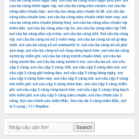
cau ba càng minh ngoc vip
,
soi cầu ba càng siêu chuẩn
,
soi cầu ba
càng siêu chuẩn bac
,
soi cầu ba càng siêu chuẩn lô đề
,
soi cầu ba
càng siêu chuẩn loto
,
soi cầu ba càng siêu chuẩn nhất hôm nay
,
soi
cầu ba càng siêu chuẩn phong thuỷ
,
soi cầu ba càng siêu chuẩn vip
miền bắc
,
soi cầu ba càng siêu vip 3s
,
soi cầu ba càng siêu vip 789
,
soi cầu ba càng siêu vip erina
,
soi cầu ba càng u24
,
Soi cầu ba càng
víp
,
soi cầu ba càng xổ số 3 miền wap
,
soi cầu ba càng xổ số gì đẹp
nhất
,
soi cầu ba càng xổ số onebox63 tv
,
soi cầu ba càng xổ số phú
yên wap
,
soi cầu ba càng xổ số rồng vàng bạch kim
,
soi cầu ba càng
xsmb ây miễn phí
,
soi cầu ba càng xsmb chuẩn nhất
,
soi cầu ba
càng xsmb lào
,
soi cầu ba càng xsmb tt mn
,
soi cầu ba số
,
soi cầu
cặp 3 càng
,
soi cầu cặp 3 càng 188
,
soi cầu cặp 3 càng dàn mb
,
soi
cầu cặp 3 càng giờ hoàng đạo
,
soi cầu cặp 3 càng hàng ngày
,
soi
cầu cặp 3 càng hôm nay
,
soi cầu cặp 3 càng mb
,
soi cầu cặp 3 càng
mb miễn phí
,
soi cau cặp 3 càng mien bac
,
soi cầu cặp 3 càng miễn
phí
,
soi cầu cặp 3 càng rồng bạch kim
,
soi cầu cặp 3 càng rồng bạch
kim miễn phí
,
soi cầu cặp 3 càng siêu chuẩn
,
soi cầu chính xác 3
càng
,
Soi cầu chính xác miền Bắc
,
Soi cầu de 3 càng miền Bắc
,
soi
lo 3 cang
|
111
Replies
Primary
Search
Sidebar
Widget
Area