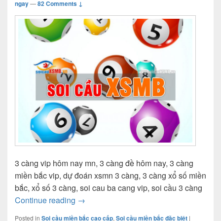
ngay
—
82 Comments ↓
3 càng vip hôm nay mn, 3 càng đề hôm nay, 3 càng
miền bắc vip, dự đoán xsmn 3 càng, 3 càng xổ số miền
bắc, xổ số 3 càng, soi cau ba cang vip, soi cầu 3 càng
dự đoán chuẩn víp 3 càng mb
Continue reading
→
Posted in
Soi cầu miền bắc cao cấp
,
Soi cầu miền bắc đặc biệt
|