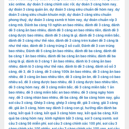
xác online
,
dự đoán 3 càng chính xác rồi
,
dự đoán 3 càng hôm nay
,
dự đoán 3 càng quán ăn
,
dự đoán 3 càng siêu chuẩn đề hôm nay
,
dự
đoán 3 càng siêu chuẩn khuôn mặt
,
dự đoán 3 càng siêu chuẩn
phong thuỷ
,
dự đoán 3 càng xsmb tt hôm nay
,
dự đoán chuẩn víp 3
càng mb
,
Đánh ba càng 10 nghìn an bao nhiêu
,
đánh đề 3 càng
,
đánh
đề 3 càng ăn bao nhiêu
,
đánh đề 3 càng an bao nhiêu tiền
,
đánh đề 3
càng được bao nhiêu
,
đánh đề 3 càng là gì
,
đánh đề 3 càng miền bắc
,
đánh đề 3 càng như thế nào
,
đánh đề 3 càng trên kubet đề 3 càng là
như thế nào
,
đánh đề 3 càng trúng 2 số cuối
,
Đánh đề 3 con trúng
bao nhiêu
,
Đánh đề 5 càng ăn bao nhiêu
,
đánh đề ba càng
,
đánh đề
ba càng 1 ăn bao nhiêu
,
đánh đề ba càng ăn bao nhiêu
,
đánh đề ba
càng là gì
,
đánh lô 3 càng 1 ăn bao nhiêu
,
đánh lô 3 càng ăn bao
nhiêu
,
đánh lô 3 càng như thế nào
,
đánh lô đề 3 càng
,
đánh xổ số 3
càng
,
đề 3
,
đề 3 càng
,
đề 3 càng 100k ăn bao nhiêu
,
đề 3 càng ăn bao
nhiêu
,
đề 3 càng ăn bao nhiêu tiền
,
đề 3 càng ăn bn
,
đề 3 càng có bao
nhiêu số
,
đề 3 càng được bao nhiêu
,
đề 3 càng được bao nhiêu tiền
,
đề 3 càng hôm nay
,
đề 3 càng miền bắc
,
đề 3 càng miền bắc 1 ăn
bao nhiêu
,
đề 3 càng miền bắc an bao nhiêu
,
đề 3 càng ngày hôm
nay
,
đề 3 càng nhân bao nhiêu
,
đề ba càng
,
đề ba càng hôm nay
,
gấu
soi cầu 3 càng
,
Ghép 3 càng
,
ghép 3 càng đề
,
giá 3 càng
,
giá 3 càng
đề
,
giá ăn 3 càng
,
hôm nay đánh 3 càng con gì
,
hướng dẫn đánh ba
càng
,
kết quả 3 càng
,
kết quả 3 càng hôm nay
,
kết quả ba càng
,
Kết
quả ba càng hôm nay
,
kinh nghiệm bắt 3 càng
,
soi 3 cang xsmb
,
soi
cầu 3 càng 56 miễn phí
,
soi cầu 3 càng chính xác 100 phí
,
soi cầu 3
càng chính xác 100 phiếu
,
soi cầu 3 càng chính xác 100 uno
,
soi cầu