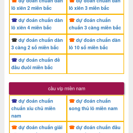
☎
dự đoán chuẩn dàn
☎
dự đoán chuẩn dàn
lô xiên 2 miền bắc
lô xiên 3 miền bắc
☎
dự đoán chuẩn dàn
☎
dự đoán chuẩn
lô xiên 4 miền bắc
chuẩn 3 càng miền bắc
☎
dự đoán chuẩn dàn
☎
dự đoán chuẩn dàn
3 càng 2 số miền bắc
lô 10 số miền bắc
☎
dự đoán chuẩn đề
đầu đuôi miền bắc
cầu víp miền nam
☎
dự đoán chuẩn
☎
dự đoán chuẩn
chuẩn xỉu chủ miền
song thủ lô miền nam
nam
☎
dự đoán chuẩn giải
☎
dự đoán chuẩn đầu