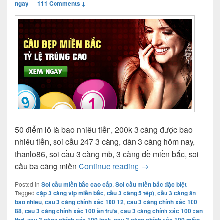
ngay
—
111 Comments ↓
50 điểm lô là bao nhiêu tiền, 200k 3 càng được bao
nhiêu tiền, soi cầu 247 3 càng, dàn 3 càng hôm nay,
thanlo86, soi cầu 3 càng mb, 3 càng đề miền bắc, soi
dự đoán chuẩn cặp 3 
cầu ba càng miền
Continue reading
→
Posted in
Soi cầu miền bắc cao cấp
,
Soi cầu miền bắc đặc biệt
|
Tagged
cặp 3 càng víp miền bắc
,
cầu 3 càng 5 tép)
,
cầu 3 càng ăn
bao nhiêu
,
cầu 3 càng chính xác 100 12
,
cầu 3 càng chính xác 100
88
,
cầu 3 càng chính xác 100 ăn trưa
,
cầu 3 càng chính xác 100 cần
thơ
,
cầu 3 càng chính xác 100 inch
,
cầu 3 càng chính xác 100 miễn