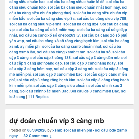
càng siêu chuẩn bac
,
soi cầu ba càng siêu chuẩn lô đề
,
soi cầu ba
càng siêu chuẩn loto
,
soi cầu ba càng siêu chuẩn nhất hôm nay
,
soi
cầu ba càng siêu chuẩn phong thuỷ
,
soi cầu ba càng siêu chuẩn vip
miền bắc
,
soi cầu ba càng siêu vip 3s
,
soi cầu ba càng siêu vip 789
,
soi cầu ba càng siêu vip erina
,
soi cầu ba càng u24
,
Soi cầu ba càng
víp
,
soi cầu ba càng xổ số 3 miền wap
,
soi cầu ba càng xổ số gì đẹp
nhất
,
soi cầu ba càng xổ số onebox63 tv
,
soi cầu ba càng xổ số phú
yên wap
,
soi cầu ba càng xổ số rồng vàng bạch kim
,
soi cầu ba càng
xsmb ây miễn phí
,
soi cầu ba càng xsmb chuẩn nhất
,
soi cầu ba
càng xsmb lào
,
soi cầu ba càng xsmb tt mn
,
soi cầu ba số
,
soi cầu
cặp 3 càng
,
soi cầu cặp 3 càng 188
,
soi cầu cặp 3 càng dàn mb
,
soi
cầu cặp 3 càng giờ hoàng đạo
,
soi cầu cặp 3 càng hàng ngày
,
soi
cầu cặp 3 càng hôm nay
,
soi cầu cặp 3 càng mb
,
soi cầu cặp 3 càng
mb miễn phí
,
soi cau cặp 3 càng mien bac
,
soi cầu cặp 3 càng miễn
phí
,
soi cầu cặp 3 càng rồng bạch kim
,
soi cầu cặp 3 càng rồng bạch
kim miễn phí
,
soi cầu cặp 3 càng siêu chuẩn
,
soi cầu chính xác 3
càng
,
Soi cầu chính xác miền Bắc
,
Soi cầu de 3 càng miền Bắc
,
soi
lo 3 cang
|
111
Replies
dự đoán chuẩn víp 3 càng mb
Posted on
06/08/2026
by
xsmb soi cau mien phi - soi cầu lode xsmb
ngay
—
82 Comments ↓