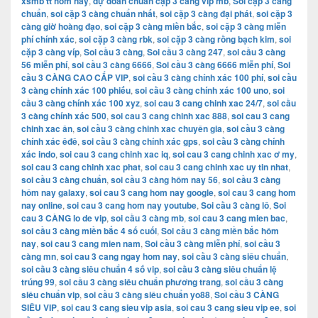
xsmb tt hôm nay
,
dự đoán chuẩn cặp 3 càng víp mb
,
Soi cặp 3 càng
chuẩn
,
soi cặp 3 càng chuẩn nhất
,
soi cặp 3 càng đại phát
,
soi cặp 3
càng giờ hoàng đạo
,
soi cặp 3 càng miền bắc
,
soi cặp 3 càng miễn
phí chính xác
,
soi cặp 3 càng rbk
,
soi cặp 3 càng rồng bạch kim
,
soi
cặp 3 càng víp
,
Soi cầu 3 càng
,
Soi cầu 3 càng 247
,
soi cầu 3 càng
56 miễn phí
,
soi cầu 3 càng 6666
,
Soi cầu 3 càng 6666 miễn phí
,
Soi
cầu 3 CÀNG CAO CẤP VIP
,
soi cầu 3 càng chính xác 100 phí
,
soi cầu
3 càng chính xác 100 phiếu
,
soi cầu 3 càng chính xác 100 uno
,
soi
cầu 3 càng chính xác 100 xyz
,
soi cau 3 cang chinh xac 24/7
,
soi cầu
3 càng chính xác 500
,
soi cau 3 cang chinh xac 888
,
soi cau 3 cang
chinh xac ân
,
soi cầu 3 càng chinh xac chuyên gia
,
soi cầu 3 càng
chính xác êđê
,
soi cầu 3 càng chính xác gps
,
soi cầu 3 càng chính
xác indo
,
soi cau 3 cang chinh xac iq
,
soi cau 3 cang chinh xac ơ my
,
soi cau 3 cang chinh xac phat
,
soi cau 3 cang chinh xac uy tin nhat
,
soi cầu 3 càng chuẩn
,
soi cầu 3 càng hôm nay 56
,
soi cầu 3 càng
hôm nay galaxy
,
soi cau 3 cang hom nay google
,
soi cau 3 cang hom
nay online
,
soi cau 3 cang hom nay youtube
,
Soi cầu 3 càng lô
,
Soi
cau 3 CÀNG lo de vip
,
soi cầu 3 càng mb
,
soi cau 3 cang mien bac
,
soi cầu 3 càng miền bắc 4 số cuối
,
Soi cầu 3 càng miền bắc hôm
nay
,
soi cau 3 cang mien nam
,
Soi cầu 3 càng miễn phí
,
soi cầu 3
càng mn
,
soi cau 3 cang ngay hom nay
,
soi cầu 3 càng siêu chuẩn
,
soi cầu 3 càng siêu chuẩn 4 số vip
,
soi cầu 3 càng siêu chuẩn lệ
trúng 99
,
soi cầu 3 càng siêu chuẩn phương trang
,
soi cầu 3 càng
siêu chuẩn vip
,
soi cầu 3 càng siêu chuẩn yo88
,
Soi cầu 3 CÀNG
SIÊU VIP
,
soi cau 3 cang sieu vip asia
,
soi cau 3 cang sieu vip ee
,
soi