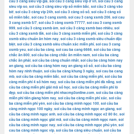
cầu 3 càng sieu vip gia
,
soi cau 3 cang sieu vip ơ vn
,
soi cau 3 cang
sieu vip so
,
soi cầu 3 càng sieu vip số miền bắc
,
soi cầu 3 càng vào
bờ
,
soi cầu 3 càng vip 24h
,
soi cầu 3 càng xổ số
,
soi cầu 3 càng xổ
số miền bắc
,
soi cau 3 cang xsmb
,
soi cau 3 cang xsmb 206
,
soi cau
3 cang xsmb 5/7
,
soi cầu 3 càng xsmb 77777
,
soi cau 3 cang xsmb
999
,
soi cầu 3 càng xsmb âm
,
soi cầu 3 càng xsmb bao nhiêu
,
soi
cầu 3 càng xsmb lắk
,
soi cầu 3 càng xsmb miễn phí
,
soi cầu 3 càng
xsmb siêu chuẩn ăn hôm nay
,
soi cầu 3 càng xsmb siêu chuẩn đặc
biệt
,
soi cầu 3 càng xsmb siêu chuẩn xác miễn phí
,
soi cau 3 cang
xsmb yeu
,
soi cầu ba càng
,
soi cau ba cang 6666
,
soi cầu ba càng
chắc ăn 800
,
soi cầu ba càng chắc ăn miền nam
,
soi cầu ba càng
chắc ăn phải
,
soi cầu ba càng chuẩn nhất
,
soi cầu ba càng hôm nay
an giang
,
soi cầu ba càng hôm nay an giang xổ số
,
soi cầu ba càng
hôm nay ninh thuận
,
soi cầu ba càng khung 3 ngày
,
soi cau ba cang
mb
,
soi cầu ba càng miền bắc
,
soi cầu ba càng miễn phí
,
soi cầu ba
càng miễn phí 4 số hôm nay
,
soi cầu ba càng miễn phí đà nẵng
,
soi
cầu ba càng miễn phí giải mã số học
,
soi cầu ba càng miễn phí lô
đẹp
,
soi cầu ba càng miễn phí nhacmp3online.com
,
soi cầu ba càng
miễn phí tiền giang hôm nay
,
soi cầu ba càng miễn phí xác
,
soi cầu
ba càng miễn phí yên
,
soi cầu ba càng minh ngọc 100
,
soi cầu ba
càng minh ngọc 100 ngày
,
soi cầu ba càng minh ngọc an giang
,
soi
cầu ba càng minh ngọc anh
,
soi cầu ba càng minh ngọc e2 80 8c
,
soi
cầu ba càng minh ngọc giải mã
,
soi cầu ba càng minh ngọc nam
,
soi
cầu ba càng minh ngọc nay
,
soi cầu ba càng minh ngọc phú yên
,
soi
cau ba càng minh ngoc vip
,
soi cầu ba càng siêu chuẩn
,
soi cầu ba