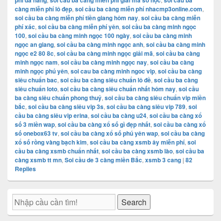
càng miễn phí lô đẹp
,
soi cầu ba càng miễn phí nhacmp3online.com
,
soi cầu ba càng miễn phí tiền giang hôm nay
,
soi cầu ba càng miễn
phí xác
,
soi cầu ba càng miễn phí yên
,
soi cầu ba càng minh ngọc
100
,
soi cầu ba càng minh ngọc 100 ngày
,
soi cầu ba càng minh
ngọc an giang
,
soi cầu ba càng minh ngọc anh
,
soi cầu ba càng minh
ngọc e2 80 8c
,
soi cầu ba càng minh ngọc giải mã
,
soi cầu ba càng
minh ngọc nam
,
soi cầu ba càng minh ngọc nay
,
soi cầu ba càng
minh ngọc phú yên
,
soi cau ba càng minh ngoc vip
,
soi cầu ba càng
siêu chuẩn bac
,
soi cầu ba càng siêu chuẩn lô đề
,
soi cầu ba càng
siêu chuẩn loto
,
soi cầu ba càng siêu chuẩn nhất hôm nay
,
soi cầu
ba càng siêu chuẩn phong thuỷ
,
soi cầu ba càng siêu chuẩn vip miền
bắc
,
soi cầu ba càng siêu vip 3s
,
soi cầu ba càng siêu vip 789
,
soi
cầu ba càng siêu vip erina
,
soi cầu ba càng u24
,
soi cầu ba càng xổ
số 3 miền wap
,
soi cầu ba càng xổ số gì đẹp nhất
,
soi cầu ba càng xổ
số onebox63 tv
,
soi cầu ba càng xổ số phú yên wap
,
soi cầu ba càng
xổ số rồng vàng bạch kim
,
soi cầu ba càng xsmb ây miễn phí
,
soi
cầu ba càng xsmb chuẩn nhất
,
soi cầu ba càng xsmb lào
,
soi cầu ba
càng xsmb tt mn
,
Soi cầu de 3 càng miền Bắc
,
xsmb 3 cang
|
82
Replies
Primary
Search
Sidebar
Widget
Area