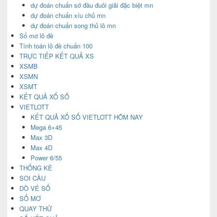
dự đoán chuẩn sớ đầu đuôi giải đặc biệt mn
dự đoán chuẩn xíu chủ mn
dự đoán chuẩn song thủ lô mn
Sổ mơ lô đề
Tính toán lô đề chuẩn 100
TRỰC TIẾP KẾT QUẢ XS
XSMB
XSMN
XSMT
KẾT QUẢ XỔ SỐ
VIETLOTT
KẾT QUẢ XỔ SỐ VIETLOTT HÔM NAY
Mega 6×45
Max 3D
Max 4D
Power 6/55
THỐNG KÊ
SOI CẦU
DÒ VÉ SỐ
SỔ MƠ
QUAY THỬ