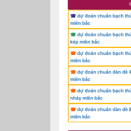
☎
dự đoán chuẩn bạch thủ
miền bắc
☎
dự đoán chuẩn bạch thủ
kép miền bắc
☎
dự đoán chuẩn bạch th
miền bắc
☎
dự đoán chuẩn dàn đề 4
miền bắc
☎
dự đoán chuẩn bạch thủ
nháy miền bắc
☎
dự đoán chuẩn dàn đề 8
miền bắc