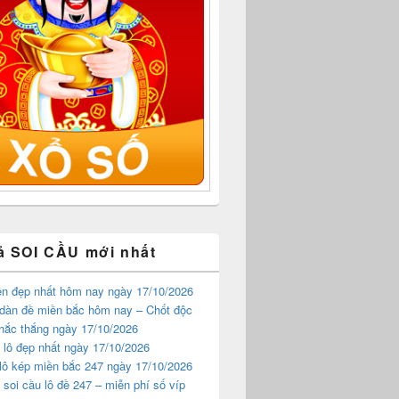
ả SOI CẦU mới nhất
iên đẹp nhất hôm nay ngày 17/10/2026
 dàn đề miền bắc hôm nay – Chốt độc
chắc thắng ngày 17/10/2026
 lô đẹp nhất ngày 17/10/2026
 lô kép miền bắc 247 ngày 17/10/2026
soi cầu lô đề 247 – miễn phí số víp