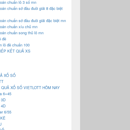
oán chuẩn lô 3 số mn
oán chuẩn sớ đầu đuôi giải 8 đặc biệt
oán chuẩn sớ đầu đuôi giải đặc biệt mn
oán chuẩn xíu chủ mn
oán chuẩn song thủ lô mn
ô đề
n lô đề chuẩn 100
IẾP KẾT QUẢ XS
Ả XỔ SỐ
TT
 QUẢ XỔ SỐ VIETLOTT HÔM NAY
a 6×45
 3D
 4D
r 6/55
 KÊ
U