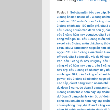
Posted in
Soi cầu miền bắc cao cấp
,
S
3 càng ăn bao nhiêu
,
cầu 3 càng chính
chính xác 100 ăn trưa
,
cầu 3 càng chí
3 càng chính xác 100 miễn phí
,
cầu 3 
cầu 3 càng chuẩn xác danh con gi
,
cầ
cầu 3 càng hôm nay youtube
,
cầu 3 c
càng miễn phí 88
,
cầu 3 càng miễn phí
excel
,
cầu 3 càng miễn phí phong thủy
6666
,
cầu 3 càng minh ngọc ăn tiền
,
c
ngọc ước
,
cầu 3 càng siêu chuẩn 4 số
offroad
,
cầu 3 càng siêu vip de 99 cao
iran
,
cầu 3 càng tối nay uruguay
,
cầu 3
càng xổ số hôm nay o nyc
,
cầu 3 càng
nay org
,
cầu 3 càng xổ số hôm nay uố
minh ngọc 999
,
cầu 3 càng xổ số minh
power
,
cầu 3 càng xổ số minh ngọc s
cao cấp
,
cầu 3 càng xsmb nhanh nhất
du doan 3 cang
,
du doan 3 cang xsmb
3 càng chính xác e hôm nay
,
dự đoán 
dự đoán 3 càng chính xác rồi
,
dự đoán
càng siêu chuẩn đề hôm nay
,
dự đoán
chuẩn phong thuỷ
,
dự đoán 3 càng xs
càng 10 nghìn an bao nhiêu
,
đánh đề 3