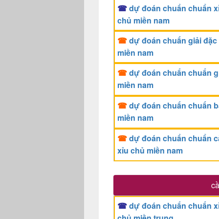
☎
dự đoán chuẩn chuẩn x
chủ miền nam
☎
dự đoán chuẩn giải đặc 
miền nam
☎
dự đoán chuẩn chuẩn gi
miền nam
☎
dự đoán chuẩn chuẩn b
miền nam
☎
dự đoán chuẩn chuẩn c
xỉu chủ miền nam
cầ
☎
dự đoán chuẩn chuẩn x
chủ miền trung