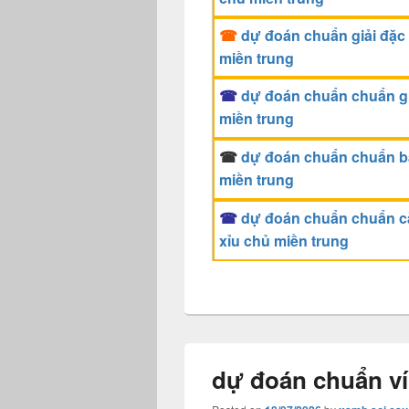
☎
dự đoán chuẩn giải đặc 
miền trung
☎
dự đoán chuẩn chuẩn gi
miền trung
☎
dự đoán chuẩn chuẩn b
miền trung
☎
dự đoán chuẩn chuẩn c
xỉu chủ miền trung
dự đoán chuẩn v