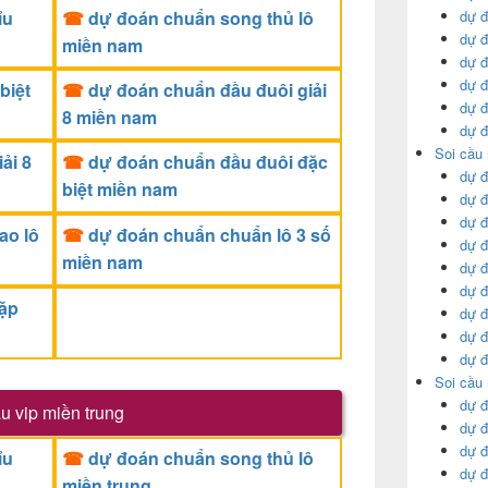
dự đ
ỉu
☎
dự đoán chuẩn song thủ lô
dự đ
miền nam
dự đ
dự đ
biệt
☎
dự đoán chuẩn đầu đuôi giải
dự đ
8 miền nam
dự đ
Soi cầu 
ải 8
☎
dự đoán chuẩn đầu đuôi đặc
dự đ
biệt miền nam
dự đ
dự đ
ao lô
☎
dự đoán chuẩn chuẩn lô 3 số
dự đ
miền nam
dự đ
dự đ
ặp
dự đ
dự đ
dự đ
Soi cầu
dự đ
u vip miền trung
dự đ
dự đ
ỉu
☎
dự đoán chuẩn song thủ lô
dự đ
miền trung