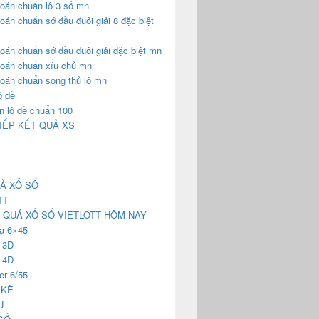
oán chuẩn lô 3 số mn
oán chuẩn sớ đầu đuôi giải 8 đặc biệt
oán chuẩn sớ đầu đuôi giải đặc biệt mn
oán chuẩn xíu chủ mn
oán chuẩn song thủ lô mn
ô đề
n lô đề chuẩn 100
IẾP KẾT QUẢ XS
Ả XỔ SỐ
TT
 QUẢ XỔ SỐ VIETLOTT HÔM NAY
a 6×45
 3D
 4D
r 6/55
 KÊ
U