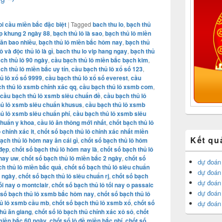
oi cầu miền bắc đặc biệt
|
Tagged
bach thu lo
,
bạch thủ
ép khung 2 ngày 88
,
bạch thủ lô là sao
,
bạch thủ lô miền
 ăn bao nhiều
,
bạch thủ lô miền bắc hôm nay
,
bạch thủ
ô và độc thủ lô là gì
,
bach thu lo vip hang ngay
,
bạch thủ
ch thủ lô 90 ngày
,
cầu bạch thủ lô miền bắc bạch kim
,
ch thủ lô miền bắc uy tín
,
cầu bạch thủ lô xổ số 123
,
ủ lô xổ số 9999
,
cầu bạch thủ lô xổ số everest
,
cầu
h thủ lô xsmb chính xác qq
,
cầu bạch thủ lô xsmb com
,
cầu bạch thủ lô xsmb siêu chuẩn đề
,
cầu bạch thủ lô
hủ lô xsmb siêu chuẩn khusus
,
cầu bạch thủ lô xsmb
ủ lô xsmb siêu chuẩn phí
,
cầu bạch thủ lô xsmb siêu
chuẩn y khoa
,
cầu lô ăn thông mới nhất
,
chốt bạch thủ lô
 chính xác it
,
chốt số bạch thủ lô chính xác nhất miền
Kết qu
ạch thủ lô hôm nay ăn cái gì
,
chốt số bạch thủ lô hôm
 đẹp
,
chốt số bạch thủ lô hôm nay là
,
chốt số bạch thủ lô
 nay uw
,
chốt số bạch thủ lô miền bắc 2 ngày
,
chốt số
dự đoán
ch thủ lô miền bắc quả
,
chốt số bạch thủ lô siêu chuẩn
dự đoán
0 ngày
,
chốt số bạch thủ lô siêu chuẩn rj
,
chốt số bạch
dự đoán
ối nay o montclair
,
chốt số bạch thủ lô tối nay o passaic
dự đoán
 số bạch thủ lô xsmb bắc hôm nay
,
chốt số bạch thủ lô
hủ lô xsmb cầu mb
,
chốt số bạch thủ lô xsmb xổ
,
chốt số
dự đoán
thủ ăn giang
,
chốt số lô bạch thủ chính xác xô sô
,
chốt
 miền bắc 60 ngày
,
chốt số lô đề miền bắc phí
,
chốt số