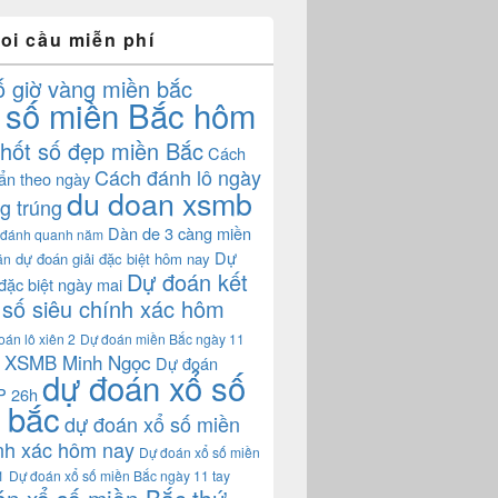
oi cầu miễn phí
ố giờ vàng miền bắc
 số miền Bắc hôm
hốt số đẹp miền Bắc
Cách
Cách đánh lô ngày
uẩn theo ngày
du doan xsmb
g trúng
Dàn de 3 càng miền
 đánh quanh năm
Dự
dự đoán giải đặc biệt hôm nay
án
Dự đoán kết
 đặc biệt ngày mai
 số siêu chính xác hôm
oán lô xiên 2
Dự đoán miền Bắc ngày 11
 XSMB Minh Ngọc
Dự đoán
dự đoán xổ số
P 26h
 bắc
dự đoán xổ số miền
nh xác hôm nay
Dự đoán xổ số miền
1
Dự đoán xổ số miền Bắc ngày 11 tay
n xổ số miền Bắc thứ