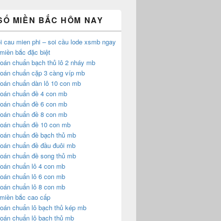
SỐ MIỀN BẮC HÔM NAY
i cau mien phi – soi cầu lode xsmb ngay
miền bắc đặc biệt
oán chuẩn bạch thủ lô 2 nháy mb
oán chuẩn cặp 3 càng víp mb
oán chuẩn dàn lô 10 con mb
oán chuẩn đề 4 con mb
oán chuẩn đề 6 con mb
oán chuẩn đề 8 con mb
oán chuẩn đề 10 con mb
oán chuẩn đề bạch thủ mb
oán chuẩn đề đầu đuôi mb
oán chuẩn đề song thủ mb
oán chuẩn lô 4 con mb
oán chuẩn lô 6 con mb
oán chuẩn lô 8 con mb
 miền bắc cao cấp
oán chuẩn lô bạch thủ kép mb
oán chuẩn lô bạch thủ mb