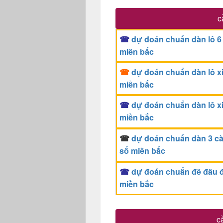
c
☎
dự đoán chuẩn dàn lô 6
miền bắc
☎
dự đoán chuẩn dàn lô x
miền bắc
☎
dự đoán chuẩn dàn lô x
miền bắc
☎
dự đoán chuẩn dàn 3 c
số miền bắc
☎
dự đoán chuẩn đề đầu 
miền bắc
c