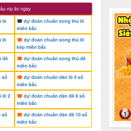
Area
cầu vip ăn ngay
 lô
☎
dự đoán chuẩn song thủ lô
miền bắc
 lô
☎
dự đoán chuẩn song thủ lô
kép miền bắc
ủ đề
☎
dự đoán chuẩn song thủ đề
miền bắc
 số
☎
dự đoán chuẩn dàn lô 4 số
miền bắc
 lô 2
☎
dự đoán chuẩn dàn đề 6 số
miền bắc
 số
☎
dự đoán chuẩn dàn đề 10 số
miền bắc