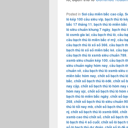
Posted in
Soi cầu miền bắc cao cấp
,
S
lô kép 100 cầu siêu vip
,
bạch thủ lô k
bắc 17 tháng 11
,
bạch thủ lô miền bắc
lô siêu chuẩn khung 7 ngày
,
bạch thủ l
lô xsmb gia lai
,
cầu bạch thủ lô
,
cầu bạ
cầu bạch thủ lô miền bắc ơ mỹ
,
cầu bạ
cầu bạch thủ lô xổ số 366
,
cầu bạch th
bạch thủ lô xổ số miền bắc kê
,
cầu bạc
cầu bạch thủ lô xsmb siêu chuẩn 789
,
xsmb siêu chuẩn kép 100
,
cầu bạch t
siêu chuẩn ngày hôm nay
,
cầu bạch th
chuẩn về
,
cầu bạch thủ lô xsmb siêu 
miền bắc hôm nay
,
chốt số bạch thủ lô
bắc
,
chốt số bạch thủ lô êđê
,
chốt số b
nay cặp
,
chốt số bạch thủ lô hôm nay
hôm nay sjc
,
chốt số bạch thủ lô hôm
bạch thủ lô miền bắc ngày
,
chốt số bạ
268
,
chốt số bạch thủ lô siêu chuẩn 9
thủ lô tối nay mb
,
chốt số bạch thủ lô t
nj
,
chốt số bạch thủ lô xsmb 666
,
chốt
xsmb cao thủ chốt số
,
chốt số bạch t
lô bạch thủ 4 số cuối
,
chốt số lô bạch 
số lô bạch thủ dự đoán
,
chốt số lô đề