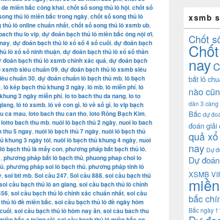
ô de miền bắc công khai
,
chốt số song thủ lô hội
,
chốt số
xsmb s
song thủ lô miền bắc trong ngày
,
chốt số song thủ lô
 thủ lô online chuẩn nhất
,
chốt số song thủ lô xsmb ub
,
ach thu lo vip
,
dự đoán bạch thủ lô miền bắc ông nội ơi
,
Chốt s
 nay
,
dự đoán bạch thủ lô xổ số 4 số cuối
,
dự đoán bạch
Chốt
hủ lô xổ số ninh thuận
,
dự đoán bạch thủ lô xổ số thần
nay
 đoán bạch thủ lô xsmb chính xác quá
,
dự đoán bạch
C
ô xsmb siêu chuẩn 09
,
dự đoán bạch thủ lô xsmb siêu
bắt lô ch
iêu chuẩn 30
,
dự đoán chuẩn lô bạch thủ mb
,
lô bạch
y
,
lô kép bạch thủ khung 3 ngày
,
lô mb
,
lô miễn phí
,
lô
nào cũn
 khung 3 ngày miễn phí
,
lo to bach thu da nang
,
lo to
dàn 3 càng
giang
,
lô tô xsmb
,
lô về con gì
,
lô về số gì
,
lo vip bạch
Bắc
hu ca mau
,
loto bach thu can tho
,
loto Rồng Bạch Kim
,
dự đo
,
lotto bach thu mb
,
nuôi lô bạch thủ 2 ngày
,
nuoi lo bach
đoán giải
h thu 5 ngay
,
nuôi lô bạch thủ 7 ngày
,
nuôi lô bạch thủ
quả xổ
hủ khung 3 ngày tôi
,
nuôi lô bạch thủ khung 4 ngày
,
nuoi
nay
 lô bạch thủ là mấy con
,
phương pháp bắt bạch thủ lô
,
Dự đ
c
,
phương pháp bắt lô bạch thủ
,
phuong phap choi lo
Dự đoán
hủ
,
phương pháp soi lô bạch thủ
,
phương pháp tính lô
XSMB VI
y
,
soi btl mb
,
Soi cầu 247
,
Soi cầu 888
,
soi cầu bạch thủ
miền
soi cầu bạch thủ lô an giang
,
soi cầu bạch thủ lô chính
456
,
soi cầu bạch thủ lô chính xác chuẩn nhất
,
soi cầu
bắc chí
 thủ lô đề miền bắc
,
soi cầu bạch thủ lô đề ngày hôm
Bắc ngày 1
 cuối
,
soi cầu bạch thủ lô hôm nay ăn
,
soi câu bach thu
Dự đoá
miền bắc a trúng rồi
,
soi cầu bạch thủ lô miền bắc an