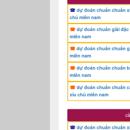
☎
dự đoán chuẩn chuẩn x
chủ miền nam
☎
dự đoán chuẩn giải đặc 
miền nam
☎
dự đoán chuẩn chuẩn gi
miền nam
☎
dự đoán chuẩn chuẩn b
miền nam
☎
dự đoán chuẩn chuẩn c
xỉu chủ miền nam
cầ
☎
dự đoán chuẩn chuẩn x