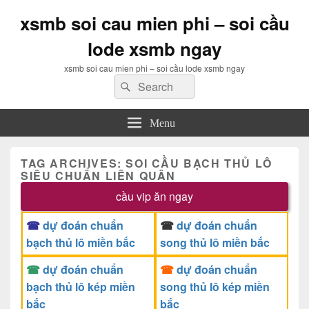
xsmb soi cau mien phi – soi cầu
lode xsmb ngay
xsmb soi cau mien phi – soi cầu lode xsmb ngay
Search
Search
for:
Menu
TAG ARCHIVES:
SOI CẦU BẠCH THỦ LÔ
SIÊU CHUẨN LIÊN QUÂN
cầu vip ăn ngay
☎
dự đoán chuẩn
☎
dự đoán chuẩn
bạch thủ lô miền bắc
song thủ lô miền bắc
☎
dự đoán chuẩn
☎
dự đoán chuẩn
bạch thủ lô kép miền
song thủ lô kép miền
bắc
bắc