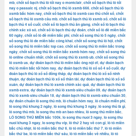
mb
,
chốt số bạch thủ lô tối nay o montclair
,
chốt số bạch thủ lô tối
nay o passaic nj
,
chốt số bạch thủ lô xsmb 666
,
chốt số bạch thủ lô
xsmb bắc hôm nay
,
chốt số bạch thủ lô xsmb cao thủ chốt số
,
chốt
số bạch thủ lô xsmb cầu mb
,
chốt số bạch thủ lô xsmb xổ
,
chốt số lô
bạch thủ 4 số cuối
,
chốt số lô bạch thủ ăn giang
,
chốt số lô bạch thủ
chính xác xô sô
,
chốt số lô bạch thủ dự đoán
,
chốt số lô đề miền bắc
60 ngày
,
chốt số lô đề miền bắc phí
,
chốt số song thủ lô 5 ngày
,
chốt
số song thủ lô de miền bắc công khai
,
chốt số song thủ lô hội
,
chốt
số song thủ lô miền bắc top cao
,
chốt số song thủ lô miền bắc trong
ngày
,
chốt số song thủ lô miền bắc xsmb hôm nay
,
chốt số song thủ
lô online chuẩn nhất
,
chốt số song thủ lô xsmb ub
,
chốt số song thủ
lô xsmb us
,
dự đoán bạch thủ lô miền bắc ông nội ơi
,
dự đoán bạch
thủ lô miền bắc tối hôm nay
,
dự đoán bạch thủ lô xổ số 4 số cuối
,
dự
đoán bạch thủ lô xổ số đồng tháp
,
dự đoán bạch thủ lô xổ số ninh
thuận
,
dự đoán bạch thủ lô xổ số thần tài
,
dự đoán bạch thủ lô xổ số
xuân
,
dự đoán bạch thủ lô xsmb chính xác quá
,
dự đoán bạch thủ lô
xsmb extra
,
dự đoán bạch thủ lô xsmb siêu chuẩn 09
,
dự đoán bạch
thủ lô xsmb siêu chuẩn 18
,
dự đoán bạch thủ lô xsmb siêu chuẩn 30
,
dự đoán chuẩn lô song thủ mb
,
lô chuẩn hôm nay
,
lô chuẩn miễn phí
,
lô song thủ khung 2 ngày
,
lô song thủ khung 3 ngày
,
lô song thủ là gì
,
lô song thủ mb
,
lo song thu mb an bao nhieu
,
lô song thủ miền bắc
,
LÔ SONG THỦ MIỀN bắc 100k
,
lo song thu nuoi 3 ngay
,
lo song thu
nuoi khung 3 ngay
,
lo song thu vip
,
lô thứ 2 hay về con gì
,
lô tô miền
bắc chủ nhật
,
lô tô miền bắc thứ 6
,
lô tô miền bắc thứ 7
,
lô tô miền
bắc thứ ba
,
lô tô miền bắc thứ sáu
,
lô tô miền bắc về nhiều
,
lô tô