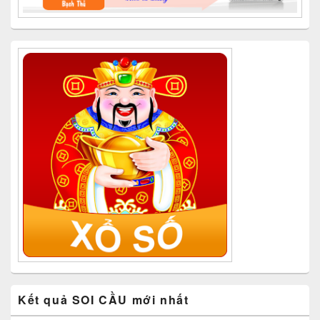
Kết quả SOI CẦU mới nhất