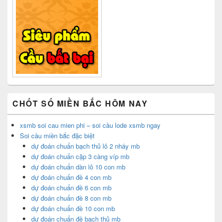
CHỐT SỐ MIỀN BẮC HÔM NAY
xsmb soi cau mien phi – soi cầu lode xsmb ngay
Soi cầu miền bắc đặc biệt
dự đoán chuẩn bạch thủ lô 2 nháy mb
dự đoán chuẩn cặp 3 càng víp mb
dự đoán chuẩn dàn lô 10 con mb
dự đoán chuẩn đề 4 con mb
dự đoán chuẩn đề 6 con mb
dự đoán chuẩn đề 8 con mb
dự đoán chuẩn đề 10 con mb
dự đoán chuẩn đề bạch thủ mb