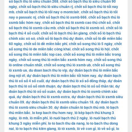
số bạch thủ lô siêu chuẩn 268
,
chốt số bạch thủ lô siêu chuẩn 90
ngày
,
chốt số bạch thủ lô siêu chuẩn rj
,
chốt số bạch thủ lô tối nay
mb
,
chốt số bạch thủ lô tối nay o montclair
,
chốt số bạch thủ lô tối
nay o passaic nj
,
chốt số bạch thủ lô xsmb 666
,
chốt số bạch thủ lô
xsmb bắc hôm nay
,
chốt số bạch thủ lô xsmb cao thủ chốt số
,
chốt
số bạch thủ lô xsmb cầu mb
,
chốt số bạch thủ lô xsmb xổ
,
chốt số lô
bạch thủ 4 số cuối
,
chốt số lô bạch thủ ăn giang
,
chốt số lô bạch thủ
chính xác xô sô
,
chốt số lô bạch thủ dự đoán
,
chốt số lô đề miền bắc
60 ngày
,
chốt số lô đề miền bắc phí
,
chốt số song thủ lô 5 ngày
,
chốt
số song thủ lô de miền bắc công khai
,
chốt số song thủ lô hội
,
chốt
số song thủ lô miền bắc top cao
,
chốt số song thủ lô miền bắc trong
ngày
,
chốt số song thủ lô miền bắc xsmb hôm nay
,
chốt số song thủ
lô online chuẩn nhất
,
chốt số song thủ lô xsmb ub
,
chốt số song thủ
lô xsmb us
,
du doan bach thu lo vip
,
dự đoán bạch thủ lô miền bắc
ông nội ơi
,
dự đoán bạch thủ lô miền bắc tối hôm nay
,
dự đoán bạch
thủ lô xổ số 4 số cuối
,
dự đoán bạch thủ lô xổ số đồng tháp
,
dự đoán
bạch thủ lô xổ số ninh thuận
,
dự đoán bạch thủ lô xổ số thần tài
,
dự
đoán bạch thủ lô xổ số xuân
,
dự đoán bạch thủ lô xsmb chính xác
quá
,
dự đoán bạch thủ lô xsmb extra
,
dự đoán bạch thủ lô xsmb siêu
chuẩn 09
,
dự đoán bạch thủ lô xsmb siêu chuẩn 18
,
dự đoán bạch
thủ lô xsmb siêu chuẩn 30
,
dự đoán chuẩn lô bạch thủ mb
,
lô bạch
thủ miền bắc
,
lo kep bach thu hom nay
,
lô kép bạch thủ khung 3
ngày
,
lô mb
,
lô miễn phí
,
lô nuôi bạch thủ 2 ngày
,
lô nuôi bạch thủ
khung 3 ngày miễn phí
,
lo to bach thu da nang
,
lo to bach thu dong
nai
,
lô to bạch thủ kiên giang
,
lô tô xsmb
,
lô về con gì
,
lô về số gì
,
lo