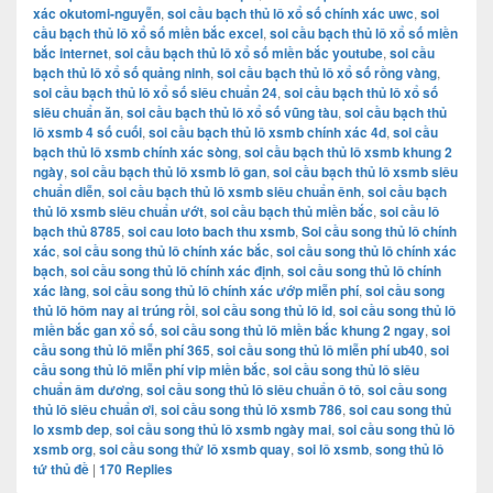
xác okutomi-nguyễn
,
soi cầu bạch thủ lô xổ số chính xác uwc
,
soi
cầu bạch thủ lô xổ số miền bắc excel
,
soi cầu bạch thủ lô xổ số miền
bắc internet
,
soi cầu bạch thủ lô xổ số miền bắc youtube
,
soi cầu
bạch thủ lô xổ số quảng ninh
,
soi cầu bạch thủ lô xổ số rồng vàng
,
soi cầu bạch thủ lô xổ số siêu chuẩn 24
,
soi cầu bạch thủ lô xổ số
siêu chuẩn ăn
,
soi cầu bạch thủ lô xổ số vũng tàu
,
soi cầu bạch thủ
lô xsmb 4 số cuối
,
soi cầu bạch thủ lô xsmb chính xác 4d
,
soi cầu
bạch thủ lô xsmb chính xác sòng
,
soi cầu bạch thủ lô xsmb khung 2
ngày
,
soi cầu bạch thủ lô xsmb lô gan
,
soi cầu bạch thủ lô xsmb siêu
chuẩn diễn
,
soi cầu bạch thủ lô xsmb siêu chuẩn ênh
,
soi cầu bạch
thủ lô xsmb siêu chuẩn ướt
,
soi cầu bạch thủ miền bắc
,
soi cầu lô
bạch thủ 8785
,
soi cau loto bach thu xsmb
,
Soi cầu song thủ lô chính
xác
,
soi cầu song thủ lô chính xác bắc
,
soi cầu song thủ lô chính xác
bạch
,
soi cầu song thủ lô chính xác định
,
soi cầu song thủ lô chính
xác làng
,
soi cầu song thủ lô chính xác ướp miễn phí
,
soi cầu song
thủ lô hôm nay ai trúng rồi
,
soi cầu song thủ lô id
,
soi cầu song thủ lô
miền bắc gan xổ số
,
soi cầu song thủ lô miền bắc khung 2 ngay
,
soi
cầu song thủ lô miễn phí 365
,
soi cầu song thủ lô miễn phí ub40
,
soi
cầu song thủ lô miễn phí vip miền bắc
,
soi cầu song thủ lô siêu
chuẩn âm dương
,
soi cầu song thủ lô siêu chuẩn ô tô
,
soi cầu song
thủ lô siêu chuẩn ơi
,
soi cầu song thủ lô xsmb 786
,
soi cau song thủ
lo xsmb dep
,
soi cầu song thủ lô xsmb ngày mai
,
soi cầu song thủ lô
xsmb org
,
soi cầu song thử lô xsmb quay
,
soi lô xsmb
,
song thủ lô
tứ thủ đề
|
170
Replies