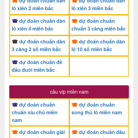
☎
dự đoán chuẩn dàn
☎
dự đoán chuẩn dàn
lô xiên 2 miền bắc
lô xiên 3 miền bắc
☎
dự đoán chuẩn dàn
☎
dự đoán chuẩn
lô xiên 4 miền bắc
chuẩn 3 càng miền bắc
☎
dự đoán chuẩn dàn
☎
dự đoán chuẩn dàn
3 càng 2 số miền bắc
lô 10 số miền bắc
☎
dự đoán chuẩn đề
đầu đuôi miền bắc
cầu víp miền nam
☎
dự đoán chuẩn
☎
dự đoán chuẩn
chuẩn xỉu chủ miền
song thủ lô miền nam
nam
☎
dự đoán chuẩn giải
☎
dự đoán chuẩn đầu