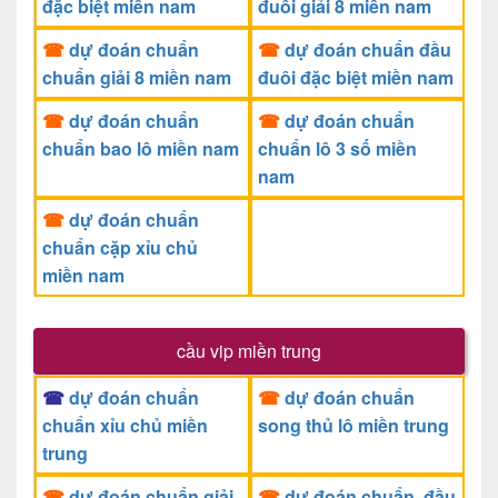
đặc biệt miền nam
đuôi giải 8 miền nam
☎
dự đoán chuẩn
☎
dự đoán chuẩn đầu
chuẩn giải 8 miền nam
đuôi đặc biệt miền nam
☎
dự đoán chuẩn
☎
dự đoán chuẩn
chuẩn bao lô miền nam
chuẩn lô 3 số miền
nam
☎
dự đoán chuẩn
chuẩn cặp xỉu chủ
miền nam
cầu vip miền trung
☎
dự đoán chuẩn
☎
dự đoán chuẩn
chuẩn xỉu chủ miền
song thủ lô miền trung
trung
☎
dự đoán chuẩn giải
☎
dự đoán chuẩn đầu