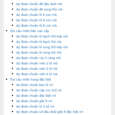
dự đoán chuẩn đề đầu đuôi mb
dự đoán chuẩn đề song thủ mb
dự đoán chuẩn lô 4 con mb
dự đoán chuẩn lô 6 con mb
dự đoán chuẩn lô 8 con mb
Soi cầu miền bắc cao cấp
dự đoán chuẩn lô bạch thủ kép mb
dự đoán chuẩn lô bạch thủ mb
dự đoán chuẩn lô song thủ kép mb
dự đoán chuẩn lô song thủ mb
dự đoán chuẩn víp 3 càng mb
dự đoán chuẩn xiên 2 lô mb
dự đoán chuẩn xiên 3 lô mb
dự đoán chuẩn xiên 4 lô mb
Soi cầu miền trung đặc biệt
dự đoán chuẩn bao lô mt
dự đoán chuẩn cặp xíu chủ mt
dự đoán chuẩn đặc biệt mt
dự đoán chuẩn giải 8 mt
dự đoán chuẩn lô 3 số mt
dự đoán chuẩn sớ đầu đuôi giải 8 đặc biệt mt