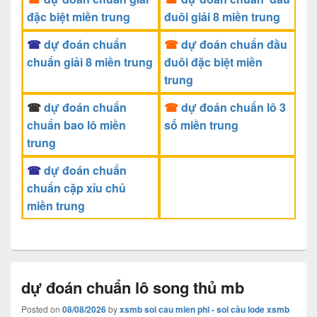
đặc biệt miền trung
đuôi giải 8 miền trung
☎
dự đoán chuẩn
☎
dự đoán chuẩn đầu
chuẩn giải 8 miền trung
đuôi đặc biệt miền
trung
☎
dự đoán chuẩn
☎
dự đoán chuẩn lô 3
chuẩn bao lô miền
số miền trung
trung
☎
dự đoán chuẩn
chuẩn cặp xỉu chủ
miền trung
dự đoán chuẩn lô song thủ mb
Posted on
08/08/2026
by
xsmb soi cau mien phi - soi cầu lode xsmb