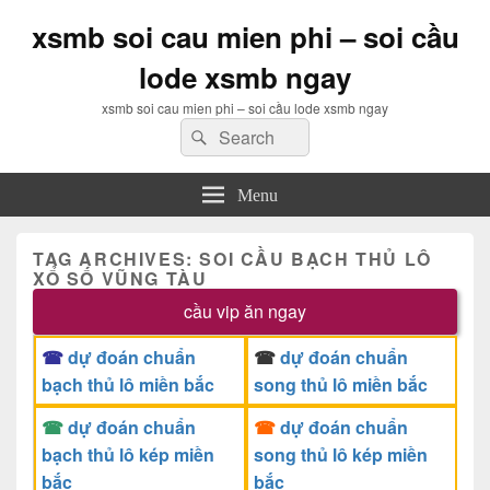
xsmb soi cau mien phi – soi cầu
lode xsmb ngay
xsmb soi cau mien phi – soi cầu lode xsmb ngay
Search
Search
for:
Menu
TAG ARCHIVES:
SOI CẦU BẠCH THỦ LÔ
XỔ SỐ VŨNG TÀU
cầu vip ăn ngay
☎
dự đoán chuẩn
☎
dự đoán chuẩn
bạch thủ lô miền bắc
song thủ lô miền bắc
☎
dự đoán chuẩn
☎
dự đoán chuẩn
bạch thủ lô kép miền
song thủ lô kép miền
bắc
bắc