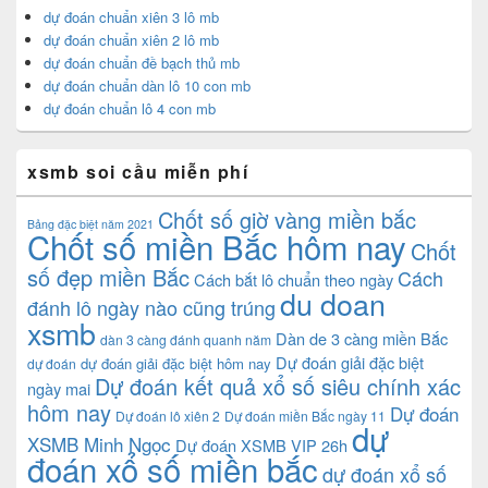
dự đoán chuẩn xiên 3 lô mb
dự đoán chuẩn xiên 2 lô mb
dự đoán chuẩn đề bạch thủ mb
dự đoán chuẩn dàn lô 10 con mb
dự đoán chuẩn lô 4 con mb
xsmb soi cầu miễn phí
Chốt số giờ vàng miền bắc
Bảng đặc biệt năm 2021
Chốt số miền Bắc hôm nay
Chốt
số đẹp miền Bắc
Cách
Cách bắt lô chuẩn theo ngày
du doan
đánh lô ngày nào cũng trúng
xsmb
Dàn de 3 càng miền Bắc
dàn 3 càng đánh quanh năm
Dự đoán giải đặc biệt
dự đoán giải đặc biệt hôm nay
dự đoán
Dự đoán kết quả xổ số siêu chính xác
ngày mai
hôm nay
Dự đoán
Dự đoán lô xiên 2
Dự đoán miền Bắc ngày 11
dự
XSMB Minh Ngọc
Dự đoán XSMB VIP 26h
đoán xổ số miền bắc
dự đoán xổ số