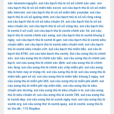
xác okutomi-nguyễn
,
soi cầu bạch thủ lô xổ số chính xác uwc
,
soi
cầu bạch thủ lô xổ số miền bắc excel
,
soi cầu bạch thủ lô xổ số miền
bắc internet
,
soi cầu bạch thủ lô xổ số miền bắc youtube
,
soi cầu
bạch thủ lô xổ số quảng ninh
,
soi cầu bạch thủ lô xổ số rồng vàng
,
soi cầu bạch thủ lô xổ số siêu chuẩn 24
,
soi cầu bạch thủ lô xổ số
siêu chuẩn ăn
,
soi cầu bạch thủ lô xổ số vũng tàu
,
soi cầu bạch thủ
lô xsmb 4 số cuối
,
soi cầu bạch thủ lô xsmb chính xác 4d
,
soi cầu
bạch thủ lô xsmb chính xác sòng
,
soi cầu bạch thủ lô xsmb khung 2
ngày
,
soi cầu bạch thủ lô xsmb lô gan
,
soi cầu bạch thủ lô xsmb siêu
chuẩn diễn
,
soi cầu bạch thủ lô xsmb siêu chuẩn ênh
,
soi cầu bạch
thủ lô xsmb siêu chuẩn ướt
,
soi cầu bạch thủ miền bắc
,
soi cầu lô
bạch thủ 8785
,
soi cau loto bach thu xsmb
,
Soi cầu song thủ lô chính
xác
,
soi cầu song thủ lô chính xác bắc
,
soi cầu song thủ lô chính xác
bạch
,
soi cầu song thủ lô chính xác định
,
soi cầu song thủ lô chính
xác làng
,
soi cầu song thủ lô chính xác ướp miễn phí
,
soi cầu song
thủ lô hôm nay ai trúng rồi
,
soi cầu song thủ lô id
,
soi cầu song thủ lô
miền bắc gan xổ số
,
soi cầu song thủ lô miền bắc khung 2 ngay
,
soi
cầu song thủ lô miễn phí 365
,
soi cầu song thủ lô miễn phí ub40
,
soi
cầu song thủ lô miễn phí vip miền bắc
,
soi cầu song thủ lô siêu
chuẩn âm dương
,
soi cầu song thủ lô siêu chuẩn ô tô
,
soi cầu song
thủ lô siêu chuẩn ơi
,
soi cầu song thủ lô xsmb 786
,
soi cau song thủ
lo xsmb dep
,
soi cầu song thủ lô xsmb ngày mai
,
soi cầu song thủ lô
xsmb org
,
soi cầu song thử lô xsmb quay
,
soi lô xsmb
,
song thủ lô
tứ thủ đề
|
170
Replies