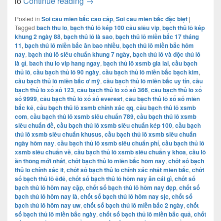
dự đoán chuẩn lô bạch thủ mb
lô
Continue reading
→
Posted in
Soi cầu miền bắc cao cấp
,
Soi cầu miền bắc đặc biệt
|
Tagged
bach thu lo
,
bạch thủ lô kép 100 cầu siêu vip
,
bạch thủ lô kép
khung 2 ngày 88
,
bạch thủ lô là sao
,
bạch thủ lô miền bắc 17 tháng
11
,
bạch thủ lô miền bắc ăn bao nhiều
,
bạch thủ lô miền bắc hôm
nay
,
bạch thủ lô siêu chuẩn khung 7 ngày
,
bạch thủ lô và độc thủ lô
là gì
,
bach thu lo vip hang ngay
,
bạch thủ lô xsmb gia lai
,
cầu bạch
thủ lô
,
cầu bạch thủ lô 90 ngày
,
cầu bạch thủ lô miền bắc bạch kim
,
cầu bạch thủ lô miền bắc ơ mỹ
,
cầu bạch thủ lô miền bắc uy tín
,
cầu
bạch thủ lô xổ số 123
,
cầu bạch thủ lô xổ số 366
,
cầu bạch thủ lô xổ
số 9999
,
cầu bạch thủ lô xổ số everest
,
cầu bạch thủ lô xổ số miền
bắc kê
,
cầu bạch thủ lô xsmb chính xác qq
,
cầu bạch thủ lô xsmb
com
,
cầu bạch thủ lô xsmb siêu chuẩn 789
,
cầu bạch thủ lô xsmb
siêu chuẩn đề
,
cầu bạch thủ lô xsmb siêu chuẩn kép 100
,
cầu bạch
thủ lô xsmb siêu chuẩn khusus
,
cầu bạch thủ lô xsmb siêu chuẩn
ngày hôm nay
,
cầu bạch thủ lô xsmb siêu chuẩn phí
,
cầu bạch thủ lô
xsmb siêu chuẩn về
,
cầu bạch thủ lô xsmb siêu chuẩn y khoa
,
cầu lô
ăn thông mới nhất
,
chốt bạch thủ lô miền bắc hôm nay
,
chốt số bạch
thủ lô chính xác it
,
chốt số bạch thủ lô chính xác nhất miền bắc
,
chốt
số bạch thủ lô êđê
,
chốt số bạch thủ lô hôm nay ăn cái gì
,
chốt số
bạch thủ lô hôm nay cặp
,
chốt số bạch thủ lô hôm nay đẹp
,
chốt số
bạch thủ lô hôm nay là
,
chốt số bạch thủ lô hôm nay sjc
,
chốt số
bạch thủ lô hôm nay uw
,
chốt số bạch thủ lô miền bắc 2 ngày
,
chốt
số bạch thủ lô miền bắc ngày
,
chốt số bạch thủ lô miền bắc quả
,
chốt