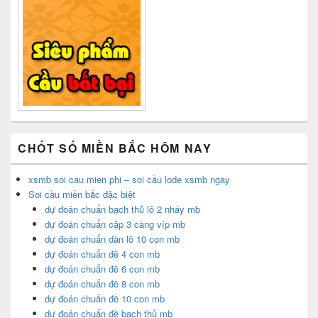
CHỐT SỐ MIỀN BẮC HÔM NAY
xsmb soi cau mien phi – soi cầu lode xsmb ngay
Soi cầu miền bắc đặc biệt
dự đoán chuẩn bạch thủ lô 2 nháy mb
dự đoán chuẩn cặp 3 càng víp mb
dự đoán chuẩn dàn lô 10 con mb
dự đoán chuẩn đề 4 con mb
dự đoán chuẩn đề 6 con mb
dự đoán chuẩn đề 8 con mb
dự đoán chuẩn đề 10 con mb
dự đoán chuẩn đề bạch thủ mb