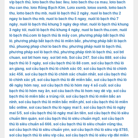
vip bạch thủ
,
loto bach thu bac lieu
,
loto bach thu ca mau
,
loto bach
thu can tho
,
loto Rồng Bạch Kim
,
Loto xsmb
,
lotoo xsmb
,
lotto bach
thu
,
lotto bach thu mb
,
nuôi lô bạch thủ 2 ngày
,
nuoi lo bach thu 2
ngay lo bach thu mb
,
nuoi lo bach thu 5 ngay
,
nuôi lô bạch thủ 7
ngày
,
nuôi lô bạch thủ khung 3 ngày dep nhat
,
nuôi lô bạch thủ khung
3 ngày tôi
,
nuôi lô bạch thủ khung 4 ngày
,
nuoi lo bach thu.com
,
nuôi
lô bạch thủ.com lô bạch thủ là mấy con
,
phương pháp bắt bạch thủ
lô
,
phương pháp bắt bạch thủ lô miền bắc
,
phương pháp bắt lô bạch
thủ
,
phuong phap choi lo bach thu
,
phương pháp nuôi lô bạch thủ
,
phương pháp soi lô bạch thủ
,
phương pháp tính lô bạch thủ
,
soi btl
chuan
,
soi btl hom nay
,
soi btl mb
,
Soi cầu 247
,
Soi cầu 888
,
soi cầu
bạch thủ lô 3 ngày
,
soi cầu bạch thủ lô 88 com
,
soi cầu bạch thủ lô
an giang
,
soi cầu bạch thủ lô chính xác 00
,
soi cầu bạch thủ lô chính
xác 456
,
soi cầu bạch thủ lô chính xác chuẩn nhất
,
soi cầu bạch thủ
lô chính xác y8
,
soi cầu bạch thủ lô đề miền bắc
,
soi cầu bạch thủ lô
đề ngày hôm nay
,
soi cầu bạch thủ lô hôm nay 4 số cuối
,
soi cầu
bạch thủ lô hôm nay ăn
,
soi câu bach thu lô hom nay dê vip
,
soi cầu
bạch thủ lô miền bắc a trúng rồi
,
soi cầu bạch thủ lô miền bắc an
ninh
,
soi cầu bạch thủ lô miền bắc miễn phí
,
soi cầu bạch thủ lô miền
bắc online
,
soi cau bach thu lô ngay mai 5
,
soi cầu bạch thủ lô ngày
mai 5/5
,
soi cầu bạch thủ lô ngày mai ăn tiền
,
soi cầu bạch thủ lô siêu
chuẩn liên quân
,
soi cầu bạch thủ lô siêu chuẩn mp3
,
soi cầu bạch
thủ lô siêu chuẩn số 666
,
soi cầu bạch thủ lô siêu chuẩn vũng tàu
,
soi cầu bạch thủ lô siêu chuẩn yên
,
soi cầu bạch thủ lô siêu vip 8785
,
soi cầu bạch thủ lô siêu vip cầu
,
soi cầu bạch thủ lô siêu vip đài miền