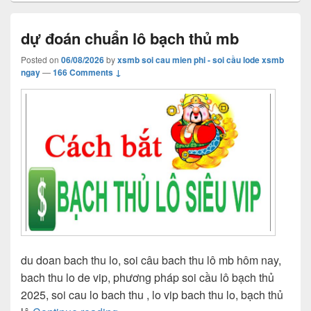
dự đoán chuẩn lô bạch thủ mb
Posted on
06/08/2026
by
xsmb soi cau mien phi - soi cầu lode xsmb
ngay
—
166 Comments ↓
du doan bach thu lo, soi câu bach thu lô mb hôm nay,
bach thu lo de vip, phương pháp soi cầu lô bạch thủ
2025, soi cau lo bach thu , lo vip bach thu lo, bạch thủ