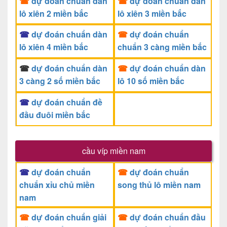
☎
dự đoán chuẩn dàn
☎
dự đoán chuẩn dàn
lô xiên 2 miền bắc
lô xiên 3 miền bắc
☎
dự đoán chuẩn dàn
☎
dự đoán chuẩn
lô xiên 4 miền bắc
chuẩn 3 càng miền bắc
☎
dự đoán chuẩn dàn
☎
dự đoán chuẩn dàn
3 càng 2 số miền bắc
lô 10 số miền bắc
☎
dự đoán chuẩn đề
đầu đuôi miền bắc
cầu víp miền nam
☎
dự đoán chuẩn
☎
dự đoán chuẩn
chuẩn xỉu chủ miền
song thủ lô miền nam
nam
☎
dự đoán chuẩn giải
☎
dự đoán chuẩn đầu