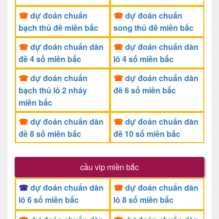
☎
dự đoán chuẩn
☎
dự đoán chuẩn
bạch thủ đề miền bắc
song thủ đề miền bắc
☎
dự đoán chuẩn dàn
☎
dự đoán chuẩn dàn
đề 4 số miền bắc
lô 4 số miền bắc
☎
dự đoán chuẩn
☎
dự đoán chuẩn dàn
bạch thủ lô 2 nháy
đề 6 số miền bắc
miền bắc
☎
dự đoán chuẩn dàn
☎
dự đoán chuẩn dàn
đề 8 số miền bắc
đề 10 số miền bắc
cầu vip miền bắc
☎
dự đoán chuẩn dàn
☎
dự đoán chuẩn dàn
lô 6 số miền bắc
lô 8 số miền bắc