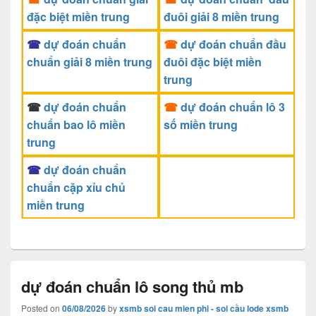
đặc biệt miền trung
đuôi giải 8 miền trung
☎
dự đoán chuẩn
☎
dự đoán chuẩn đầu
chuẩn giải 8 miền trung
đuôi đặc biệt miền
trung
☎
dự đoán chuẩn
☎
dự đoán chuẩn lô 3
chuẩn bao lô miền
số miền trung
trung
☎
dự đoán chuẩn
chuẩn cặp xỉu chủ
miền trung
dự đoán chuẩn lô song thủ mb
Posted on
06/08/2026
by
xsmb soi cau mien phi - soi cầu lode xsmb