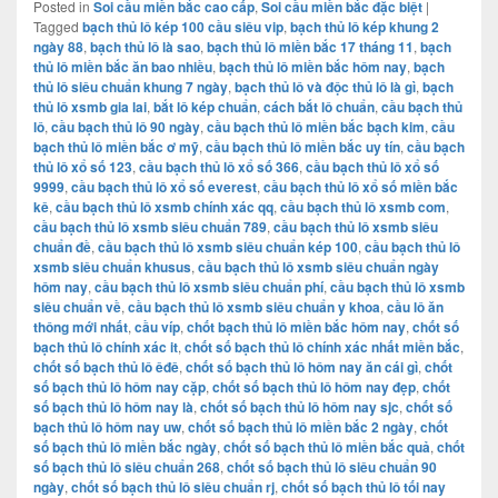
Posted in
Soi cầu miền bắc cao cấp
,
Soi cầu miền bắc đặc biệt
|
Tagged
bạch thủ lô kép 100 cầu siêu vip
,
bạch thủ lô kép khung 2
ngày 88
,
bạch thủ lô là sao
,
bạch thủ lô miền bắc 17 tháng 11
,
bạch
thủ lô miền bắc ăn bao nhiều
,
bạch thủ lô miền bắc hôm nay
,
bạch
thủ lô siêu chuẩn khung 7 ngày
,
bạch thủ lô và độc thủ lô là gì
,
bạch
thủ lô xsmb gia lai
,
bắt lô kép chuẩn
,
cách bắt lô chuẩn
,
cầu bạch thủ
lô
,
cầu bạch thủ lô 90 ngày
,
cầu bạch thủ lô miền bắc bạch kim
,
cầu
bạch thủ lô miền bắc ơ mỹ
,
cầu bạch thủ lô miền bắc uy tín
,
cầu bạch
thủ lô xổ số 123
,
cầu bạch thủ lô xổ số 366
,
cầu bạch thủ lô xổ số
9999
,
cầu bạch thủ lô xổ số everest
,
cầu bạch thủ lô xổ số miền bắc
kê
,
cầu bạch thủ lô xsmb chính xác qq
,
cầu bạch thủ lô xsmb com
,
cầu bạch thủ lô xsmb siêu chuẩn 789
,
cầu bạch thủ lô xsmb siêu
chuẩn đề
,
cầu bạch thủ lô xsmb siêu chuẩn kép 100
,
cầu bạch thủ lô
xsmb siêu chuẩn khusus
,
cầu bạch thủ lô xsmb siêu chuẩn ngày
hôm nay
,
cầu bạch thủ lô xsmb siêu chuẩn phí
,
cầu bạch thủ lô xsmb
siêu chuẩn về
,
cầu bạch thủ lô xsmb siêu chuẩn y khoa
,
cầu lô ăn
thông mới nhất
,
cầu víp
,
chốt bạch thủ lô miền bắc hôm nay
,
chốt số
bạch thủ lô chính xác it
,
chốt số bạch thủ lô chính xác nhất miền bắc
,
chốt số bạch thủ lô êđê
,
chốt số bạch thủ lô hôm nay ăn cái gì
,
chốt
số bạch thủ lô hôm nay cặp
,
chốt số bạch thủ lô hôm nay đẹp
,
chốt
số bạch thủ lô hôm nay là
,
chốt số bạch thủ lô hôm nay sjc
,
chốt số
bạch thủ lô hôm nay uw
,
chốt số bạch thủ lô miền bắc 2 ngày
,
chốt
số bạch thủ lô miền bắc ngày
,
chốt số bạch thủ lô miền bắc quả
,
chốt
số bạch thủ lô siêu chuẩn 268
,
chốt số bạch thủ lô siêu chuẩn 90
ngày
,
chốt số bạch thủ lô siêu chuẩn rj
,
chốt số bạch thủ lô tối nay