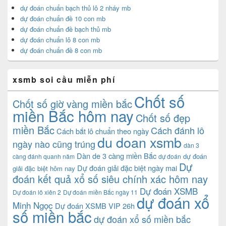
dự đoán chuẩn bạch thủ lô 2 nháy mb
dự đoán chuẩn đề 10 con mb
dự đoán chuẩn đề bạch thủ mb
dự đoán chuẩn lô 8 con mb
dự đoán chuẩn đề 8 con mb
xsmb soi cầu miễn phí
Chốt số
Chốt số giờ vàng miền bắc
miền Bắc hôm nay
Chốt số đẹp
miền Bắc
Cách đánh lô
Cách bắt lô chuẩn theo ngày
du doan xsmb
ngày nào cũng trúng
dàn 3
Dàn de 3 càng miền Bắc
dự đoán
càng đánh quanh năm
dự đoán
Dự
Dự đoán giải đặc biệt ngày mai
giải đặc biệt hôm nay
đoán kết quả xổ số siêu chính xác hôm nay
Dự đoán XSMB
Dự đoán lô xiên 2
Dự đoán miền Bắc ngày 11
dự đoán xổ
Minh Ngọc
Dự đoán XSMB VIP 26h
số miền bắc
dự đoán xổ số miền bắc