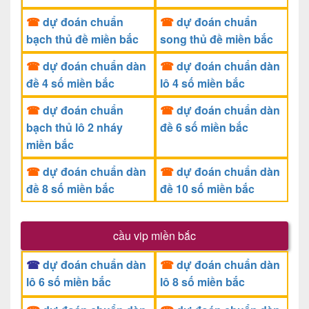
☎
dự đoán chuẩn
☎
dự đoán chuẩn
bạch thủ đề miền bắc
song thủ đề miền bắc
☎
dự đoán chuẩn dàn
☎
dự đoán chuẩn dàn
đề 4 số miền bắc
lô 4 số miền bắc
☎
dự đoán chuẩn
☎
dự đoán chuẩn dàn
bạch thủ lô 2 nháy
đề 6 số miền bắc
miền bắc
☎
dự đoán chuẩn dàn
☎
dự đoán chuẩn dàn
đề 8 số miền bắc
đề 10 số miền bắc
cầu vip miền bắc
☎
dự đoán chuẩn dàn
☎
dự đoán chuẩn dàn
lô 6 số miền bắc
lô 8 số miền bắc