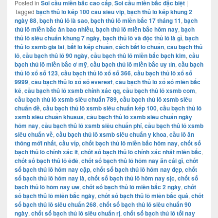
Posted in
Soi cầu miền bắc cao cấp
,
Soi cầu miền bắc đặc biệt
|
Tagged
bạch thủ lô kép 100 cầu siêu vip
,
bạch thủ lô kép khung 2
ngày 88
,
bạch thủ lô là sao
,
bạch thủ lô miền bắc 17 tháng 11
,
bạch
thủ lô miền bắc ăn bao nhiều
,
bạch thủ lô miền bắc hôm nay
,
bạch
thủ lô siêu chuẩn khung 7 ngày
,
bạch thủ lô và độc thủ lô là gì
,
bạch
thủ lô xsmb gia lai
,
bắt lô kép chuẩn
,
cách bắt lô chuẩn
,
cầu bạch thủ
lô
,
cầu bạch thủ lô 90 ngày
,
cầu bạch thủ lô miền bắc bạch kim
,
cầu
bạch thủ lô miền bắc ơ mỹ
,
cầu bạch thủ lô miền bắc uy tín
,
cầu bạch
thủ lô xổ số 123
,
cầu bạch thủ lô xổ số 366
,
cầu bạch thủ lô xổ số
9999
,
cầu bạch thủ lô xổ số everest
,
cầu bạch thủ lô xổ số miền bắc
kê
,
cầu bạch thủ lô xsmb chính xác qq
,
cầu bạch thủ lô xsmb com
,
cầu bạch thủ lô xsmb siêu chuẩn 789
,
cầu bạch thủ lô xsmb siêu
chuẩn đề
,
cầu bạch thủ lô xsmb siêu chuẩn kép 100
,
cầu bạch thủ lô
xsmb siêu chuẩn khusus
,
cầu bạch thủ lô xsmb siêu chuẩn ngày
hôm nay
,
cầu bạch thủ lô xsmb siêu chuẩn phí
,
cầu bạch thủ lô xsmb
siêu chuẩn về
,
cầu bạch thủ lô xsmb siêu chuẩn y khoa
,
cầu lô ăn
thông mới nhất
,
cầu víp
,
chốt bạch thủ lô miền bắc hôm nay
,
chốt số
bạch thủ lô chính xác it
,
chốt số bạch thủ lô chính xác nhất miền bắc
,
chốt số bạch thủ lô êđê
,
chốt số bạch thủ lô hôm nay ăn cái gì
,
chốt
số bạch thủ lô hôm nay cặp
,
chốt số bạch thủ lô hôm nay đẹp
,
chốt
số bạch thủ lô hôm nay là
,
chốt số bạch thủ lô hôm nay sjc
,
chốt số
bạch thủ lô hôm nay uw
,
chốt số bạch thủ lô miền bắc 2 ngày
,
chốt
số bạch thủ lô miền bắc ngày
,
chốt số bạch thủ lô miền bắc quả
,
chốt
số bạch thủ lô siêu chuẩn 268
,
chốt số bạch thủ lô siêu chuẩn 90
ngày
,
chốt số bạch thủ lô siêu chuẩn rj
,
chốt số bạch thủ lô tối nay