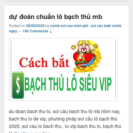
dự đoán chuẩn lô bạch thủ mb
Posted on
08/08/2026
by
xsmb soi cau mien phi - soi cầu lode xsmb
ngay
—
166 Comments ↓
du doan bach thu lo, soi câu bach thu lô mb hôm nay,
bach thu lo de vip, phương pháp soi cầu lô bạch thủ
2025, soi cau lo bach thu , lo vip bach thu lo, bạch thủ