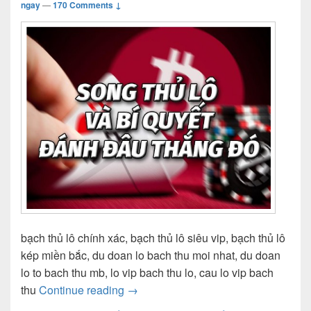
ngay
—
170 Comments ↓
bạch thủ lô chính xác, bạch thủ lô siêu vip, bạch thủ lô
kép miền bắc, du doan lo bach thu moi nhat, du doan
lo to bach thu mb, lo vip bach thu lo, cau lo vip bach
dự đoán chuẩn lô song thủ mb
thu
Continue reading
→