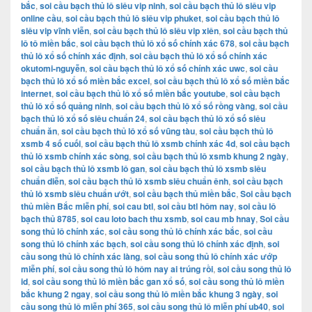
bắc
,
soi cầu bạch thủ lô siêu vip ninh
,
soi cầu bạch thủ lô siêu vip
online cầu
,
soi cầu bạch thủ lô siêu vip phuket
,
soi cầu bạch thủ lô
siêu vip vĩnh viễn
,
soi cầu bạch thủ lô siêu vip xiên
,
soi cầu bạch thủ
lô tô miền bắc
,
soi cầu bạch thủ lô xổ số chính xác 678
,
soi cầu bạch
thủ lô xổ số chính xác định
,
soi cầu bạch thủ lô xổ số chính xác
okutomi-nguyễn
,
soi cầu bạch thủ lô xổ số chính xác uwc
,
soi cầu
bạch thủ lô xổ số miền bắc excel
,
soi cầu bạch thủ lô xổ số miền bắc
internet
,
soi cầu bạch thủ lô xổ số miền bắc youtube
,
soi cầu bạch
thủ lô xổ số quảng ninh
,
soi cầu bạch thủ lô xổ số rồng vàng
,
soi cầu
bạch thủ lô xổ số siêu chuẩn 24
,
soi cầu bạch thủ lô xổ số siêu
chuẩn ăn
,
soi cầu bạch thủ lô xổ số vũng tàu
,
soi cầu bạch thủ lô
xsmb 4 số cuối
,
soi cầu bạch thủ lô xsmb chính xác 4d
,
soi cầu bạch
thủ lô xsmb chính xác sòng
,
soi cầu bạch thủ lô xsmb khung 2 ngày
,
soi cầu bạch thủ lô xsmb lô gan
,
soi cầu bạch thủ lô xsmb siêu
chuẩn diễn
,
soi cầu bạch thủ lô xsmb siêu chuẩn ênh
,
soi cầu bạch
thủ lô xsmb siêu chuẩn ướt
,
soi cầu bạch thủ miền bắc
,
Soi cầu bạch
thủ miền Bắc miễn phí
,
soi cau btl
,
soi cầu btl hôm nay
,
soi cầu lô
bạch thủ 8785
,
soi cau loto bach thu xsmb
,
soi cau mb hnay
,
Soi cầu
song thủ lô chính xác
,
soi cầu song thủ lô chính xác bắc
,
soi cầu
song thủ lô chính xác bạch
,
soi cầu song thủ lô chính xác định
,
soi
cầu song thủ lô chính xác làng
,
soi cầu song thủ lô chính xác ướp
miễn phí
,
soi cầu song thủ lô hôm nay ai trúng rồi
,
soi cầu song thủ lô
id
,
soi cầu song thủ lô miền bắc gan xổ số
,
soi cầu song thủ lô miền
bắc khung 2 ngay
,
soi cầu song thủ lô miền bắc khung 3 ngày
,
soi
cầu song thủ lô miễn phí 365
,
soi cầu song thủ lô miễn phí ub40
,
soi