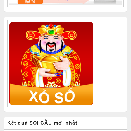
Kết quả SOI CẦU mới nhất