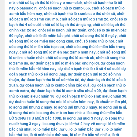
mb
,
chốt số bạch thủ lô tối nay o montclair
,
chốt số bạch thủ lô tối
nay o passaic nj
,
chốt số bạch thủ lô xsmb 666
,
chốt số bạch thủ lô
xsmb bắc hôm nay
,
chốt số bạch thủ lô xsmb cao thủ chốt số
,
chốt
số bạch thủ lô xsmb cầu mb
,
chốt số bạch thủ lô xsmb xổ
,
chốt số lô
bạch thủ 4 số cuối
,
chốt số lô bạch thủ ăn giang
,
chốt số lô bạch thủ
chính xác xô sô
,
chốt số lô bạch thủ dự đoán
,
chốt số lô đề miền bắc
60 ngày
,
chốt số lô đề miền bắc phí
,
chốt số song thủ lô 5 ngày
,
chốt
số song thủ lô de miền bắc công khai
,
chốt số song thủ lô hội
,
chốt
số song thủ lô miền bắc top cao
,
chốt số song thủ lô miền bắc trong
ngày
,
chốt số song thủ lô miền bắc xsmb hôm nay
,
chốt số song thủ
lô online chuẩn nhất
,
chốt số song thủ lô xsmb ub
,
chốt số song thủ
lô xsmb us
,
dự đoán bạch thủ lô miền bắc ông nội ơi
,
dự đoán bạch
thủ lô miền bắc tối hôm nay
,
dự đoán bạch thủ lô xổ số 4 số cuối
,
dự
đoán bạch thủ lô xổ số đồng tháp
,
dự đoán bạch thủ lô xổ số ninh
thuận
,
dự đoán bạch thủ lô xổ số thần tài
,
dự đoán bạch thủ lô xổ số
xuân
,
dự đoán bạch thủ lô xsmb chính xác quá
,
dự đoán bạch thủ lô
xsmb extra
,
dự đoán bạch thủ lô xsmb siêu chuẩn 09
,
dự đoán bạch
thủ lô xsmb siêu chuẩn 18
,
dự đoán bạch thủ lô xsmb siêu chuẩn 30
,
dự đoán chuẩn lô song thủ mb
,
lô chuẩn hôm nay
,
lô chuẩn miễn phí
,
lô song thủ khung 2 ngày
,
lô song thủ khung 3 ngày
,
lô song thủ là gì
,
lô song thủ mb
,
lo song thu mb an bao nhieu
,
lô song thủ miền bắc
,
LÔ SONG THỦ MIỀN bắc 100k
,
lo song thu nuoi 3 ngay
,
lo song thu
nuoi khung 3 ngay
,
lo song thu vip
,
lô thứ 2 hay về con gì
,
lô tô miền
bắc chủ nhật
,
lô tô miền bắc thứ 6
,
lô tô miền bắc thứ 7
,
lô tô miền
bắc thứ ba
,
lô tô miền bắc thứ sáu
,
lô tô miền bắc về nhiều
,
lô tô