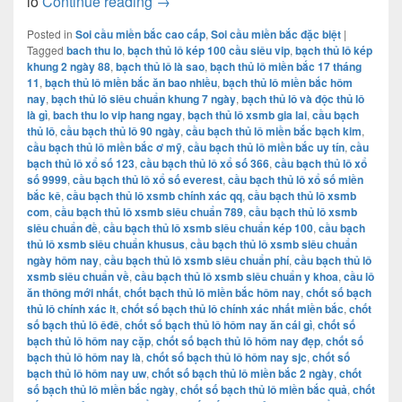
dự đoán chuẩn lô bạch thủ mb
lô
Continue reading
→
Posted in
Soi cầu miền bắc cao cấp
,
Soi cầu miền bắc đặc biệt
|
Tagged
bach thu lo
,
bạch thủ lô kép 100 cầu siêu vip
,
bạch thủ lô kép
khung 2 ngày 88
,
bạch thủ lô là sao
,
bạch thủ lô miền bắc 17 tháng
11
,
bạch thủ lô miền bắc ăn bao nhiều
,
bạch thủ lô miền bắc hôm
nay
,
bạch thủ lô siêu chuẩn khung 7 ngày
,
bạch thủ lô và độc thủ lô
là gì
,
bach thu lo vip hang ngay
,
bạch thủ lô xsmb gia lai
,
cầu bạch
thủ lô
,
cầu bạch thủ lô 90 ngày
,
cầu bạch thủ lô miền bắc bạch kim
,
cầu bạch thủ lô miền bắc ơ mỹ
,
cầu bạch thủ lô miền bắc uy tín
,
cầu
bạch thủ lô xổ số 123
,
cầu bạch thủ lô xổ số 366
,
cầu bạch thủ lô xổ
số 9999
,
cầu bạch thủ lô xổ số everest
,
cầu bạch thủ lô xổ số miền
bắc kê
,
cầu bạch thủ lô xsmb chính xác qq
,
cầu bạch thủ lô xsmb
com
,
cầu bạch thủ lô xsmb siêu chuẩn 789
,
cầu bạch thủ lô xsmb
siêu chuẩn đề
,
cầu bạch thủ lô xsmb siêu chuẩn kép 100
,
cầu bạch
thủ lô xsmb siêu chuẩn khusus
,
cầu bạch thủ lô xsmb siêu chuẩn
ngày hôm nay
,
cầu bạch thủ lô xsmb siêu chuẩn phí
,
cầu bạch thủ lô
xsmb siêu chuẩn về
,
cầu bạch thủ lô xsmb siêu chuẩn y khoa
,
cầu lô
ăn thông mới nhất
,
chốt bạch thủ lô miền bắc hôm nay
,
chốt số bạch
thủ lô chính xác it
,
chốt số bạch thủ lô chính xác nhất miền bắc
,
chốt
số bạch thủ lô êđê
,
chốt số bạch thủ lô hôm nay ăn cái gì
,
chốt số
bạch thủ lô hôm nay cặp
,
chốt số bạch thủ lô hôm nay đẹp
,
chốt số
bạch thủ lô hôm nay là
,
chốt số bạch thủ lô hôm nay sjc
,
chốt số
bạch thủ lô hôm nay uw
,
chốt số bạch thủ lô miền bắc 2 ngày
,
chốt
số bạch thủ lô miền bắc ngày
,
chốt số bạch thủ lô miền bắc quả
,
chốt