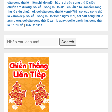
cầu song thủ lô miễn phí vip miền bắc
,
soi cầu song thủ lô siêu
chuẩn âm dương
,
soi cầu song thủ lô siêu chuẩn ô tô
,
soi cầu song
thủ lô siêu chuẩn ơi
,
soi cầu song thủ lô xsmb 786
,
soi cau song thủ
lo xsmb dep
,
soi cầu song thủ lô xsmb ngày mai
,
soi cầu song thủ lô
xsmb org
,
soi cầu song thử lô xsmb quay
,
soi lo bach thu
,
song thủ
lô tứ thủ đề
|
166
Replies
Primary
Search
Sidebar
Widget
Area