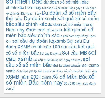
số miền bắc
dự đoán xổ số miền bắc
chính xác hôm nay
Dự đoán xổ số miền Bắc ngày 11
Dự đoán
Dự đoán xổ số miền Bắc
xổ số miền Bắc ngày 11 tay
thứ sáu Dự đoán xsmb kết quả xổ số miền
bắc siêu chính xác
dự đoán xổ số miền trung
kết quả xổ số
Hôm nay đánh con gì
kqxsmb
miền bắc siêu chính xác
Rồng Bạch
lô đẹp hôm nay
soi cầu dự đoán kqxsmb
Soi cầu Dự
Kim
soi cầu kết quả
đoán XSMB chính xác 100
soi
xổ số miền bắc
Soi cầu MB
Soi cầu lô xiên 2
cầu xsmb
soi
Soi cầu XSMB miễn phí ngày hôm nay
cầu xổ số miền bắc
soi xsmb
Soi lô xiên chuẩn
sxmb
xsmb dự đoán xổ số miền bắc hôm nay
Số kết quả giải đặc biệt
xổ
Xổ Số Miền Bắc
XSMB năm 2021
xsmn
số miền Bắc hôm nay
đề về 50 hôm sau đánh
con gì