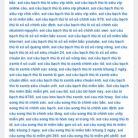
bắc
,
soi cầu bạch thủ lô siêu vip ninh
,
soi cầu bạch thủ lô siêu vip
online cầu
,
soi cầu bạch thủ lô siêu vip phuket
,
soi cầu bạch thủ lô
siêu vip vĩnh viễn
,
soi cầu bạch thủ lô siêu vip xiên
,
soi cầu bạch thủ
lô tô miền bắc
,
soi cầu bạch thủ lô xổ số chính xác 678
,
soi cầu bạch
thủ lô xổ số chính xác định
,
soi cầu bạch thủ lô xổ số chính xác
okutomi-nguyễn
,
soi cầu bạch thủ lô xổ số chính xác uwc
,
soi cầu
bạch thủ lô xổ số miền bắc excel
,
soi cầu bạch thủ lô xổ số miền bắc
internet
,
soi cầu bạch thủ lô xổ số miền bắc youtube
,
soi cầu bạch
thủ lô xổ số quảng ninh
,
soi cầu bạch thủ lô xổ số rồng vàng
,
soi cầu
bạch thủ lô xổ số siêu chuẩn 24
,
soi cầu bạch thủ lô xổ số siêu
chuẩn ăn
,
soi cầu bạch thủ lô xổ số vũng tàu
,
soi cầu bạch thủ lô
xsmb 4 số cuối
,
soi cầu bạch thủ lô xsmb chính xác 4d
,
soi cầu bạch
thủ lô xsmb chính xác sòng
,
soi cầu bạch thủ lô xsmb khung 2 ngày
,
soi cầu bạch thủ lô xsmb lô gan
,
soi cầu bạch thủ lô xsmb siêu
chuẩn diễn
,
soi cầu bạch thủ lô xsmb siêu chuẩn ênh
,
soi cầu bạch
thủ lô xsmb siêu chuẩn ướt
,
soi cầu bạch thủ miền bắc
,
Soi cầu bạch
thủ miền Bắc miễn phí
,
soi cau btl
,
soi cầu btl hôm nay
,
soi cầu lô
bạch thủ 8785
,
soi cau loto bach thu xsmb
,
soi cau mb hnay
,
Soi cầu
song thủ lô chính xác
,
soi cầu song thủ lô chính xác bắc
,
soi cầu
song thủ lô chính xác bạch
,
soi cầu song thủ lô chính xác định
,
soi
cầu song thủ lô chính xác làng
,
soi cầu song thủ lô chính xác ướp
miễn phí
,
soi cầu song thủ lô hôm nay ai trúng rồi
,
soi cầu song thủ lô
id
,
soi cầu song thủ lô miền bắc gan xổ số
,
soi cầu song thủ lô miền
bắc khung 2 ngay
,
soi cầu song thủ lô miền bắc khung 3 ngày
,
soi
cầu song thủ lô miễn phí 365
,
soi cầu song thủ lô miễn phí ub40
,
soi