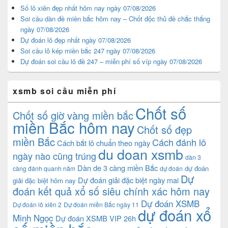
Số lô xiên đẹp nhất hôm nay ngày 07/08/2026
Soi cầu dàn đề miền bắc hôm nay – Chốt độc thủ đề chắc thắng
ngày 07/08/2026
Dự đoán lô đẹp nhất ngày 07/08/2026
Soi cầu lô kép miền bắc 247 ngày 07/08/2026
Dự đoán soi cầu lô đề 247 – miễn phí số víp ngày 07/08/2026
xsmb soi cầu miễn phí
Chốt số
Chốt số giờ vàng miền bắc
miền Bắc hôm nay
Chốt số đẹp
miền Bắc
Cách đánh lô
Cách bắt lô chuẩn theo ngày
du doan xsmb
ngày nào cũng trúng
dàn 3
Dàn de 3 càng miền Bắc
dự đoán
càng đánh quanh năm
dự đoán
Dự
Dự đoán giải đặc biệt ngày mai
giải đặc biệt hôm nay
đoán kết quả xổ số siêu chính xác hôm nay
Dự đoán XSMB
Dự đoán lô xiên 2
Dự đoán miền Bắc ngày 11
dự đoán xổ
Minh Ngọc
Dự đoán XSMB VIP 26h