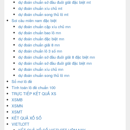
dự đoán chuẩn sớ đầu đuôi giải đặc biệt mt
dự đoán chuẩn xíu chủ mt
dự đoán chuẩn song thủ lô mt
Soi cầu miền nam đặc biệt
dự đoán chuẩn cặp xíu chủ mn
dự đoán chuẩn bao lô mn
dự đoán chuẩn đặc biệt mn
dự đoán chuẩn giải 8 mn
dự đoán chuẩn lô 3 số mn
dự đoán chuẩn sớ đầu đuôi giải 8 đặc biệt mn
dự đoán chuẩn sớ đầu đuôi giải đặc biệt mn
dự đoán chuẩn xíu chủ mn
dự đoán chuẩn song thủ lô mn
Sổ mơ lô đề
Tính toán lô đề chuẩn 100
TRỰC TIẾP KẾT QUẢ XS
XSMB
XSMN
XSMT
KẾT QUẢ XỔ SỐ
VIETLOTT