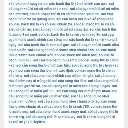
xác okutomi-nguyễn
,
soi cầu bạch thủ lô xổ số chính xác uwc
,
soi
cầu bạch thủ lô xổ số miền bắc excel
,
soi cầu bạch thủ lô xổ số miền
bắc internet
,
soi cầu bạch thủ lô xổ số miền bắc youtube
,
soi cầu
bạch thủ lô xổ số quảng ninh
,
soi cầu bạch thủ lô xổ số rồng vàng
,
soi cầu bạch thủ lô xổ số siêu chuẩn 24
,
soi cầu bạch thủ lô xổ số
siêu chuẩn ăn
,
soi cầu bạch thủ lô xổ số vũng tàu
,
soi cầu bạch thủ
lô xsmb 4 số cuối
,
soi cầu bạch thủ lô xsmb chính xác 4d
,
soi cầu
bạch thủ lô xsmb chính xác sòng
,
soi cầu bạch thủ lô xsmb khung 2
ngày
,
soi cầu bạch thủ lô xsmb lô gan
,
soi cầu bạch thủ lô xsmb siêu
chuẩn diễn
,
soi cầu bạch thủ lô xsmb siêu chuẩn ênh
,
soi cầu bạch
thủ lô xsmb siêu chuẩn ướt
,
soi cầu bạch thủ miền bắc
,
soi cầu lô
bạch thủ 8785
,
soi cau loto bach thu xsmb
,
Soi cầu song thủ lô chính
xác
,
soi cầu song thủ lô chính xác bắc
,
soi cầu song thủ lô chính xác
bạch
,
soi cầu song thủ lô chính xác định
,
soi cầu song thủ lô chính
xác làng
,
soi cầu song thủ lô chính xác ướp miễn phí
,
soi cầu song
thủ lô hôm nay ai trúng rồi
,
soi cầu song thủ lô id
,
soi cầu song thủ lô
miền bắc gan xổ số
,
soi cầu song thủ lô miền bắc khung 2 ngay
,
soi
cầu song thủ lô miễn phí 365
,
soi cầu song thủ lô miễn phí ub40
,
soi
cầu song thủ lô miễn phí vip miền bắc
,
soi cầu song thủ lô siêu
chuẩn âm dương
,
soi cầu song thủ lô siêu chuẩn ô tô
,
soi cầu song
thủ lô siêu chuẩn ơi
,
soi cầu song thủ lô xsmb 786
,
soi cau song thủ
lo xsmb dep
,
soi cầu song thủ lô xsmb ngày mai
,
soi cầu song thủ lô
xsmb org
,
soi cầu song thử lô xsmb quay
,
soi lô xsmb
,
song thủ lô
tứ thủ đề
|
170
Replies