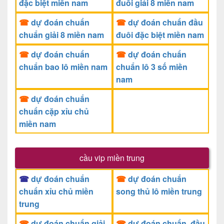
đặc biệt miền nam
đuôi giải 8 miền nam
☎
dự đoán chuẩn
☎
dự đoán chuẩn đầu
chuẩn giải 8 miền nam
đuôi đặc biệt miền nam
☎
dự đoán chuẩn
☎
dự đoán chuẩn
chuẩn bao lô miền nam
chuẩn lô 3 số miền
nam
☎
dự đoán chuẩn
chuẩn cặp xỉu chủ
miền nam
cầu vip miền trung
☎
dự đoán chuẩn
☎
dự đoán chuẩn
chuẩn xỉu chủ miền
song thủ lô miền trung
trung
☎
dự đoán chuẩn giải
☎
dự đoán chuẩn đầu