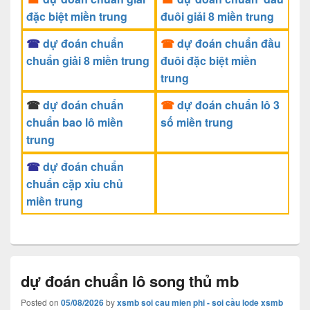
đặc biệt miền trung
đuôi giải 8 miền trung
☎
dự đoán chuẩn
☎
dự đoán chuẩn đầu
chuẩn giải 8 miền trung
đuôi đặc biệt miền
trung
☎
dự đoán chuẩn
☎
dự đoán chuẩn lô 3
chuẩn bao lô miền
số miền trung
trung
☎
dự đoán chuẩn
chuẩn cặp xỉu chủ
miền trung
dự đoán chuẩn lô song thủ mb
Posted on
05/08/2026
by
xsmb soi cau mien phi - soi cầu lode xsmb