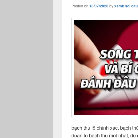
Posted on
18/07/2026
by
xsmb soi cau 
bạch thủ lô chính xác, bạch thủ
doan lo bach thu moi nhat, du d