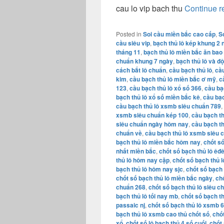
cau lo vip bach thu
Continue 
Posted in
Soi cầu miền bắc cao cấp
,
S
cầu siêu vip
,
bạch thủ lô kép khung 2 
tháng 11
,
bạch thủ lô miền bắc ăn bao
chuẩn khung 7 ngày
,
bạch thủ lô và độc
cách bắt lô chuẩn
,
cầu bạch thủ lô
,
cầu
kim
,
cầu bạch thủ lô miền bắc ơ mỹ
,
c
123
,
cầu bạch thủ lô xổ số 366
,
cầu bạ
bạch thủ lô xổ số miền bắc kê
,
cầu bạc
cầu bạch thủ lô xsmb siêu chuẩn 789
,
xsmb siêu chuẩn kép 100
,
cầu bạch t
siêu chuẩn ngày hôm nay
,
cầu bạch th
chuẩn về
,
cầu bạch thủ lô xsmb siêu 
bạch thủ lô miền bắc hôm nay
,
chốt số
nhất miền bắc
,
chốt số bạch thủ lô êđ
thủ lô hôm nay cặp
,
chốt số bạch thủ 
bạch thủ lô hôm nay sjc
,
chốt số bạch
chốt số bạch thủ lô miền bắc ngày
,
ch
chuẩn 268
,
chốt số bạch thủ lô siêu c
bạch thủ lô tối nay mb
,
chốt số bạch th
passaic nj
,
chốt số bạch thủ lô xsmb 
bạch thủ lô xsmb cao thủ chốt số
,
chố
xổ
,
chốt số lô bạch thủ 4 số cuối
,
chốt 