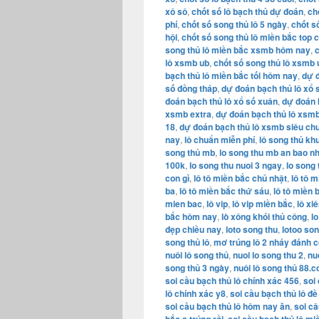
xô sô
,
chốt số lô bạch thủ dự đoán
,
ch
phí
,
chốt số song thủ lô 5 ngày
,
chốt s
hội
,
chốt số song thủ lô miền bắc top 
song thủ lô miền bắc xsmb hôm nay
,
c
lô xsmb ub
,
chốt số song thủ lô xsmb 
bạch thủ lô miền bắc tối hôm nay
,
dự đ
số đồng tháp
,
dự đoán bạch thủ lô xổ 
đoán bạch thủ lô xổ số xuân
,
dự đoán 
xsmb extra
,
dự đoán bạch thủ lô xsmb
18
,
dự đoán bạch thủ lô xsmb siêu ch
nay
,
lô chuẩn miễn phí
,
lô song thủ kh
song thủ mb
,
lo song thu mb an bao n
100k
,
lo song thu nuoi 3 ngay
,
lo song
con gì
,
lô tô miền bắc chủ nhật
,
lô tô 
ba
,
lô tô miền bắc thứ sáu
,
lô tô miền 
mien bac
,
lô vip
,
lô vip miền bắc
,
lô xi
bắc hôm nay
,
lò xông khói thủ công
,
l
đẹp chiều nay
,
loto song thu
,
lotoo son
song thủ lô
,
mơ trúng lô 2 nháy đánh c
nuôi lô song thủ
,
nuoi lo song thu 2
,
nu
song thủ 3 ngày
,
nuôi lô song thủ 88.
soi cầu bạch thủ lô chính xác 456
,
soi
lô chính xác y8
,
soi cầu bạch thủ lô đ
soi cầu bạch thủ lô hôm nay ăn
,
soi câ
bắc a trúng rồi
,
soi cầu bạch thủ lô mi