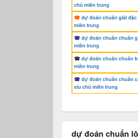
chủ miền trung
☎
dự đoán chuẩn giải đặc 
miền trung
☎
dự đoán chuẩn chuẩn gi
miền trung
☎
dự đoán chuẩn chuẩn b
miền trung
☎
dự đoán chuẩn chuẩn c
xỉu chủ miền trung
dự đoán chuẩn l