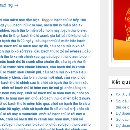
dự đoán chuẩn lô song thủ mb
reading
→
oi cầu miền bắc đặc biệt
|
Tagged
bạch thủ lô kép 100
ngày 88
,
bạch thủ lô là sao
,
bạch thủ lô miền bắc 17
 nhiều
,
bạch thủ lô miền bắc hôm nay
,
bạch thủ lô siêu
 thủ lô là gì
,
bạch thủ lô xsmb gia lai
,
bắt lô kép chuẩn
,
 bạch thủ lô 90 ngày
,
cầu bạch thủ lô miền bắc bạch
ầu bạch thủ lô miền bắc uy tín
,
cầu bạch thủ lô xổ số
ch thủ lô xổ số 9999
,
cầu bạch thủ lô xổ số everest
,
cầu
h thủ lô xsmb chính xác qq
,
cầu bạch thủ lô xsmb com
,
cầu bạch thủ lô xsmb siêu chuẩn đề
,
cầu bạch thủ lô
hủ lô xsmb siêu chuẩn khusus
,
cầu bạch thủ lô xsmb
ủ lô xsmb siêu chuẩn phí
,
cầu bạch thủ lô xsmb siêu
chuẩn y khoa
,
cầu lô ăn thông mới nhất
,
cầu víp
,
chốt
Kết qu
 bạch thủ lô chính xác it
,
chốt số bạch thủ lô chính xác
ê
,
chốt số bạch thủ lô hôm nay ăn cái gì
,
chốt số bạch
lô hôm nay đẹp
,
chốt số bạch thủ lô hôm nay là
,
chốt số
Số lô x
 thủ lô hôm nay uw
,
chốt số bạch thủ lô miền bắc 2 ngày
,
Soi cầu
ốt số bạch thủ lô miền bắc quả
,
chốt số bạch thủ lô siêu
thủ đề 
huẩn 90 ngày
,
chốt số bạch thủ lô siêu chuẩn rj
,
chốt số
Dự đoán
ủ lô tối nay o montclair
,
chốt số bạch thủ lô tối nay o
Soi cầu
666
,
chốt số bạch thủ lô xsmb bắc hôm nay
,
chốt số
t số bạch thủ lô xsmb cầu mb
,
chốt số bạch thủ lô xsmb
Dự đoán 
số lô bạch thủ ăn giang
,
chốt số lô bạch thủ chính xác