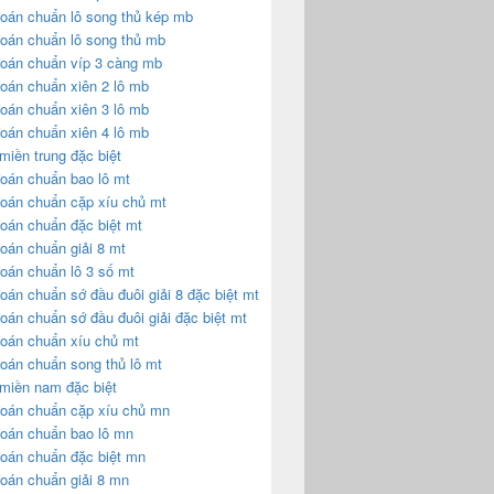
oán chuẩn lô song thủ kép mb
oán chuẩn lô song thủ mb
oán chuẩn víp 3 càng mb
oán chuẩn xiên 2 lô mb
oán chuẩn xiên 3 lô mb
oán chuẩn xiên 4 lô mb
miền trung đặc biệt
oán chuẩn bao lô mt
oán chuẩn cặp xíu chủ mt
oán chuẩn đặc biệt mt
oán chuẩn giải 8 mt
oán chuẩn lô 3 số mt
oán chuẩn sớ đầu đuôi giải 8 đặc biệt mt
oán chuẩn sớ đầu đuôi giải đặc biệt mt
oán chuẩn xíu chủ mt
oán chuẩn song thủ lô mt
 miền nam đặc biệt
oán chuẩn cặp xíu chủ mn
oán chuẩn bao lô mn
oán chuẩn đặc biệt mn
oán chuẩn giải 8 mn