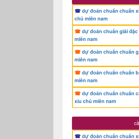
☎
dự đoán chuẩn chuẩn x
chủ miền nam
☎
dự đoán chuẩn giải đặc 
miền nam
☎
dự đoán chuẩn chuẩn gi
miền nam
☎
dự đoán chuẩn chuẩn b
miền nam
☎
dự đoán chuẩn chuẩn c
xỉu chủ miền nam
cầ
☎
dự đoán chuẩn chuẩn x