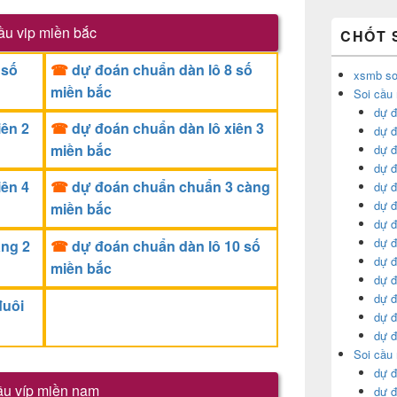
ầu vip miền bắc
CHỐT 
 số
☎
dự đoán chuẩn dàn lô 8 số
xsmb so
miền bắc
Soi cầu 
dự đ
iên 2
☎
dự đoán chuẩn dàn lô xiên 3
dự đ
miền bắc
dự đ
dự đ
iên 4
☎
dự đoán chuẩn chuẩn 3 càng
dự đ
dự đ
miền bắc
dự đ
dự đ
àng 2
☎
dự đoán chuẩn dàn lô 10 số
dự đ
miền bắc
dự đ
dự đ
đuôi
dự đ
dự đ
Soi cầu
dự đ
ầu víp miền nam
dự đ