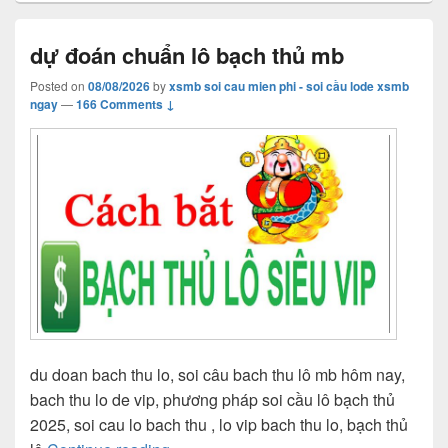
dự đoán chuẩn lô bạch thủ mb
Posted on
08/08/2026
by
xsmb soi cau mien phi - soi cầu lode xsmb
ngay
—
166 Comments ↓
du doan bach thu lo, soi câu bach thu lô mb hôm nay,
bach thu lo de vip, phương pháp soi cầu lô bạch thủ
2025, soi cau lo bach thu , lo vip bach thu lo, bạch thủ