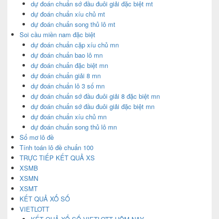
dự đoán chuẩn sớ đầu đuôi giải đặc biệt mt
dự đoán chuẩn xíu chủ mt
dự đoán chuẩn song thủ lô mt
Soi cầu miền nam đặc biệt
dự đoán chuẩn cặp xíu chủ mn
dự đoán chuẩn bao lô mn
dự đoán chuẩn đặc biệt mn
dự đoán chuẩn giải 8 mn
dự đoán chuẩn lô 3 số mn
dự đoán chuẩn sớ đầu đuôi giải 8 đặc biệt mn
dự đoán chuẩn sớ đầu đuôi giải đặc biệt mn
dự đoán chuẩn xíu chủ mn
dự đoán chuẩn song thủ lô mn
Sổ mơ lô đề
Tính toán lô đề chuẩn 100
TRỰC TIẾP KẾT QUẢ XS
XSMB
XSMN
XSMT
KẾT QUẢ XỔ SỐ
VIETLOTT