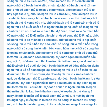
số bạch thủ lô siêu chuẩn 268
,
chốt số bạch thủ lô siêu chuẩn 90
ngày
,
chốt số bạch thủ lô siêu chuẩn rj
,
chốt số bạch thủ lô tối nay
mb
,
chốt số bạch thủ lô tối nay o montclair
,
chốt số bạch thủ lô tối
nay o passaic nj
,
chốt số bạch thủ lô xsmb 666
,
chốt số bạch thủ lô
xsmb bắc hôm nay
,
chốt số bạch thủ lô xsmb cao thủ chốt số
,
chốt
số bạch thủ lô xsmb cầu mb
,
chốt số bạch thủ lô xsmb xổ
,
chốt số lô
bạch thủ 4 số cuối
,
chốt số lô bạch thủ ăn giang
,
chốt số lô bạch thủ
chính xác xô sô
,
chốt số lô bạch thủ dự đoán
,
chốt số lô đề miền bắc
60 ngày
,
chốt số lô đề miền bắc phí
,
chốt số song thủ lô 5 ngày
,
chốt
số song thủ lô de miền bắc công khai
,
chốt số song thủ lô hội
,
chốt
số song thủ lô miền bắc top cao
,
chốt số song thủ lô miền bắc trong
ngày
,
chốt số song thủ lô miền bắc xsmb hôm nay
,
chốt số song thủ
lô online chuẩn nhất
,
chốt số song thủ lô xsmb ub
,
chốt số song thủ
lô xsmb us
,
du doan bach thu lo vip
,
dự đoán bạch thủ lô miền bắc
ông nội ơi
,
dự đoán bạch thủ lô miền bắc tối hôm nay
,
dự đoán bạch
thủ lô xổ số 4 số cuối
,
dự đoán bạch thủ lô xổ số đồng tháp
,
dự đoán
bạch thủ lô xổ số ninh thuận
,
dự đoán bạch thủ lô xổ số thần tài
,
dự
đoán bạch thủ lô xổ số xuân
,
dự đoán bạch thủ lô xsmb chính xác
quá
,
dự đoán bạch thủ lô xsmb extra
,
dự đoán bạch thủ lô xsmb siêu
chuẩn 09
,
dự đoán bạch thủ lô xsmb siêu chuẩn 18
,
dự đoán bạch
thủ lô xsmb siêu chuẩn 30
,
dự đoán chuẩn lô bạch thủ mb
,
lô bạch
thủ miền bắc
,
lo kep bach thu hom nay
,
lô kép bạch thủ khung 3
ngày
,
lô mb
,
lô miễn phí
,
lô nuôi bạch thủ 2 ngày
,
lô nuôi bạch thủ
khung 3 ngày miễn phí
,
lo to bach thu da nang
,
lo to bach thu dong
nai
,
lô to bạch thủ kiên giang
,
lô tô xsmb
,
lô về con gì
,
lô về số gì
,
lo