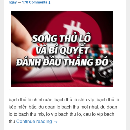
ngay
—
170 Comments ↓
bạch thủ lô chính xác, bạch thủ lô siêu vip, bạch thủ lô
kép miền bắc, du doan lo bach thu moi nhat, du doan
lo to bach thu mb, lo vip bach thu lo, cau lo vip bach
dự đoán chuẩn lô song thủ mb
thu
Continue reading
→