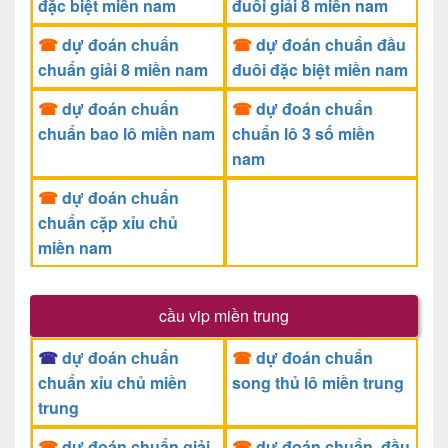
đặc biệt miền nam
đuôi giải 8 miền nam
☎
dự đoán chuẩn
☎
dự đoán chuẩn đầu
chuẩn giải 8 miền nam
đuôi đặc biệt miền nam
☎
dự đoán chuẩn
☎
dự đoán chuẩn
chuẩn bao lô miền nam
chuẩn lô 3 số miền
nam
☎
dự đoán chuẩn
chuẩn cặp xỉu chủ
miền nam
cầu vip miền trung
☎
dự đoán chuẩn
☎
dự đoán chuẩn
chuẩn xỉu chủ miền
song thủ lô miền trung
trung
☎
dự đoán chuẩn giải
☎
dự đoán chuẩn đầu