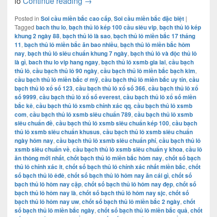
dự đoán chuẩn lô bạch thủ mb
lô
Continue reading
→
Posted in
Soi cầu miền bắc cao cấp
,
Soi cầu miền bắc đặc biệt
|
Tagged
bach thu lo
,
bạch thủ lô kép 100 cầu siêu vip
,
bạch thủ lô kép
khung 2 ngày 88
,
bạch thủ lô là sao
,
bạch thủ lô miền bắc 17 tháng
11
,
bạch thủ lô miền bắc ăn bao nhiều
,
bạch thủ lô miền bắc hôm
nay
,
bạch thủ lô siêu chuẩn khung 7 ngày
,
bạch thủ lô và độc thủ lô
là gì
,
bach thu lo vip hang ngay
,
bạch thủ lô xsmb gia lai
,
cầu bạch
thủ lô
,
cầu bạch thủ lô 90 ngày
,
cầu bạch thủ lô miền bắc bạch kim
,
cầu bạch thủ lô miền bắc ơ mỹ
,
cầu bạch thủ lô miền bắc uy tín
,
cầu
bạch thủ lô xổ số 123
,
cầu bạch thủ lô xổ số 366
,
cầu bạch thủ lô xổ
số 9999
,
cầu bạch thủ lô xổ số everest
,
cầu bạch thủ lô xổ số miền
bắc kê
,
cầu bạch thủ lô xsmb chính xác qq
,
cầu bạch thủ lô xsmb
com
,
cầu bạch thủ lô xsmb siêu chuẩn 789
,
cầu bạch thủ lô xsmb
siêu chuẩn đề
,
cầu bạch thủ lô xsmb siêu chuẩn kép 100
,
cầu bạch
thủ lô xsmb siêu chuẩn khusus
,
cầu bạch thủ lô xsmb siêu chuẩn
ngày hôm nay
,
cầu bạch thủ lô xsmb siêu chuẩn phí
,
cầu bạch thủ lô
xsmb siêu chuẩn về
,
cầu bạch thủ lô xsmb siêu chuẩn y khoa
,
cầu lô
ăn thông mới nhất
,
chốt bạch thủ lô miền bắc hôm nay
,
chốt số bạch
thủ lô chính xác it
,
chốt số bạch thủ lô chính xác nhất miền bắc
,
chốt
số bạch thủ lô êđê
,
chốt số bạch thủ lô hôm nay ăn cái gì
,
chốt số
bạch thủ lô hôm nay cặp
,
chốt số bạch thủ lô hôm nay đẹp
,
chốt số
bạch thủ lô hôm nay là
,
chốt số bạch thủ lô hôm nay sjc
,
chốt số
bạch thủ lô hôm nay uw
,
chốt số bạch thủ lô miền bắc 2 ngày
,
chốt
số bạch thủ lô miền bắc ngày
,
chốt số bạch thủ lô miền bắc quả
,
chốt