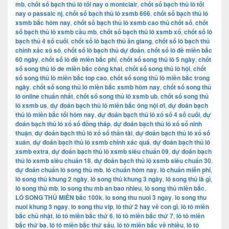
mb
,
chốt số bạch thủ lô tối nay o montclair
,
chốt số bạch thủ lô tối
nay o passaic nj
,
chốt số bạch thủ lô xsmb 666
,
chốt số bạch thủ lô
xsmb bắc hôm nay
,
chốt số bạch thủ lô xsmb cao thủ chốt số
,
chốt
số bạch thủ lô xsmb cầu mb
,
chốt số bạch thủ lô xsmb xổ
,
chốt số lô
bạch thủ 4 số cuối
,
chốt số lô bạch thủ ăn giang
,
chốt số lô bạch thủ
chính xác xô sô
,
chốt số lô bạch thủ dự đoán
,
chốt số lô đề miền bắc
60 ngày
,
chốt số lô đề miền bắc phí
,
chốt số song thủ lô 5 ngày
,
chốt
số song thủ lô de miền bắc công khai
,
chốt số song thủ lô hội
,
chốt
số song thủ lô miền bắc top cao
,
chốt số song thủ lô miền bắc trong
ngày
,
chốt số song thủ lô miền bắc xsmb hôm nay
,
chốt số song thủ
lô online chuẩn nhất
,
chốt số song thủ lô xsmb ub
,
chốt số song thủ
lô xsmb us
,
dự đoán bạch thủ lô miền bắc ông nội ơi
,
dự đoán bạch
thủ lô miền bắc tối hôm nay
,
dự đoán bạch thủ lô xổ số 4 số cuối
,
dự
đoán bạch thủ lô xổ số đồng tháp
,
dự đoán bạch thủ lô xổ số ninh
thuận
,
dự đoán bạch thủ lô xổ số thần tài
,
dự đoán bạch thủ lô xổ số
xuân
,
dự đoán bạch thủ lô xsmb chính xác quá
,
dự đoán bạch thủ lô
xsmb extra
,
dự đoán bạch thủ lô xsmb siêu chuẩn 09
,
dự đoán bạch
thủ lô xsmb siêu chuẩn 18
,
dự đoán bạch thủ lô xsmb siêu chuẩn 30
,
dự đoán chuẩn lô song thủ mb
,
lô chuẩn hôm nay
,
lô chuẩn miễn phí
,
lô song thủ khung 2 ngày
,
lô song thủ khung 3 ngày
,
lô song thủ là gì
,
lô song thủ mb
,
lo song thu mb an bao nhieu
,
lô song thủ miền bắc
,
LÔ SONG THỦ MIỀN bắc 100k
,
lo song thu nuoi 3 ngay
,
lo song thu
nuoi khung 3 ngay
,
lo song thu vip
,
lô thứ 2 hay về con gì
,
lô tô miền
bắc chủ nhật
,
lô tô miền bắc thứ 6
,
lô tô miền bắc thứ 7
,
lô tô miền
bắc thứ ba
,
lô tô miền bắc thứ sáu
,
lô tô miền bắc về nhiều
,
lô tô