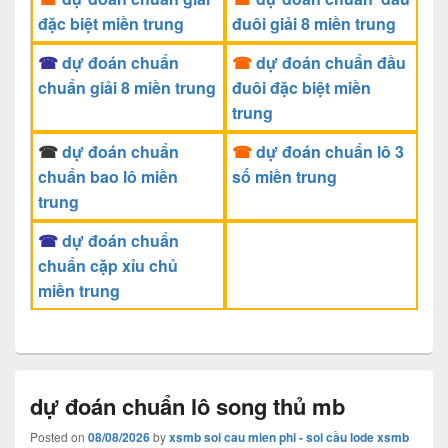
đặc biệt miền trung
đuôi giải 8 miền trung
☎
dự đoán chuẩn
☎
dự đoán chuẩn đầu
chuẩn giải 8 miền trung
đuôi đặc biệt miền
trung
☎
dự đoán chuẩn
☎
dự đoán chuẩn lô 3
chuẩn bao lô miền
số miền trung
trung
☎
dự đoán chuẩn
chuẩn cặp xỉu chủ
miền trung
dự đoán chuẩn lô song thủ mb
Posted on
08/08/2026
by
xsmb soi cau mien phi - soi cầu lode xsmb