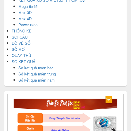
KẾT QUẢ XỔ SỐ VIETLOTT HÔM NAY
Mega 6×45
Max 3D
Max 4D
Power 6/55
THỐNG KÊ
SOI CẦU
DÒ VÉ SỐ
SỔ MƠ
QUAY THỬ
SỐ KẾT QUẢ
Số kết quả miền bắc
Số kết quả miền trung
Số kết quả miền nam