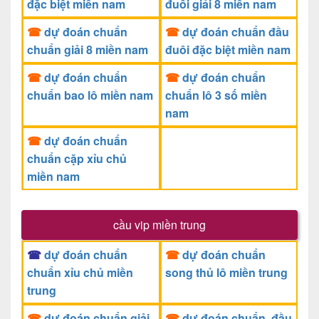
đặc biệt miền nam
đuôi giải 8 miền nam
☎
dự đoán chuẩn
☎
dự đoán chuẩn đầu
chuẩn giải 8 miền nam
đuôi đặc biệt miền nam
☎
dự đoán chuẩn
☎
dự đoán chuẩn
chuẩn bao lô miền nam
chuẩn lô 3 số miền
nam
☎
dự đoán chuẩn
chuẩn cặp xỉu chủ
miền nam
cầu vip miền trung
☎
dự đoán chuẩn
☎
dự đoán chuẩn
chuẩn xỉu chủ miền
song thủ lô miền trung
trung
☎
dự đoán chuẩn giải
☎
dự đoán chuẩn đầu