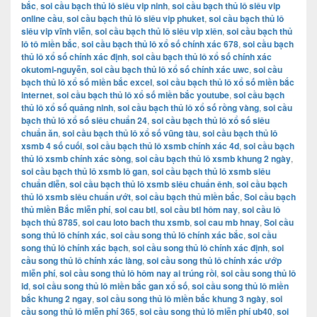
bắc
,
soi cầu bạch thủ lô siêu vip ninh
,
soi cầu bạch thủ lô siêu vip
online cầu
,
soi cầu bạch thủ lô siêu vip phuket
,
soi cầu bạch thủ lô
siêu vip vĩnh viễn
,
soi cầu bạch thủ lô siêu vip xiên
,
soi cầu bạch thủ
lô tô miền bắc
,
soi cầu bạch thủ lô xổ số chính xác 678
,
soi cầu bạch
thủ lô xổ số chính xác định
,
soi cầu bạch thủ lô xổ số chính xác
okutomi-nguyễn
,
soi cầu bạch thủ lô xổ số chính xác uwc
,
soi cầu
bạch thủ lô xổ số miền bắc excel
,
soi cầu bạch thủ lô xổ số miền bắc
internet
,
soi cầu bạch thủ lô xổ số miền bắc youtube
,
soi cầu bạch
thủ lô xổ số quảng ninh
,
soi cầu bạch thủ lô xổ số rồng vàng
,
soi cầu
bạch thủ lô xổ số siêu chuẩn 24
,
soi cầu bạch thủ lô xổ số siêu
chuẩn ăn
,
soi cầu bạch thủ lô xổ số vũng tàu
,
soi cầu bạch thủ lô
xsmb 4 số cuối
,
soi cầu bạch thủ lô xsmb chính xác 4d
,
soi cầu bạch
thủ lô xsmb chính xác sòng
,
soi cầu bạch thủ lô xsmb khung 2 ngày
,
soi cầu bạch thủ lô xsmb lô gan
,
soi cầu bạch thủ lô xsmb siêu
chuẩn diễn
,
soi cầu bạch thủ lô xsmb siêu chuẩn ênh
,
soi cầu bạch
thủ lô xsmb siêu chuẩn ướt
,
soi cầu bạch thủ miền bắc
,
Soi cầu bạch
thủ miền Bắc miễn phí
,
soi cau btl
,
soi cầu btl hôm nay
,
soi cầu lô
bạch thủ 8785
,
soi cau loto bach thu xsmb
,
soi cau mb hnay
,
Soi cầu
song thủ lô chính xác
,
soi cầu song thủ lô chính xác bắc
,
soi cầu
song thủ lô chính xác bạch
,
soi cầu song thủ lô chính xác định
,
soi
cầu song thủ lô chính xác làng
,
soi cầu song thủ lô chính xác ướp
miễn phí
,
soi cầu song thủ lô hôm nay ai trúng rồi
,
soi cầu song thủ lô
id
,
soi cầu song thủ lô miền bắc gan xổ số
,
soi cầu song thủ lô miền
bắc khung 2 ngay
,
soi cầu song thủ lô miền bắc khung 3 ngày
,
soi
cầu song thủ lô miễn phí 365
,
soi cầu song thủ lô miễn phí ub40
,
soi