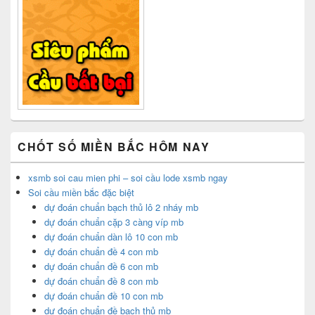
CHỐT SỐ MIỀN BẮC HÔM NAY
xsmb soi cau mien phi – soi cầu lode xsmb ngay
Soi cầu miền bắc đặc biệt
dự đoán chuẩn bạch thủ lô 2 nháy mb
dự đoán chuẩn cặp 3 càng víp mb
dự đoán chuẩn dàn lô 10 con mb
dự đoán chuẩn đề 4 con mb
dự đoán chuẩn đề 6 con mb
dự đoán chuẩn đề 8 con mb
dự đoán chuẩn đề 10 con mb
dự đoán chuẩn đề bạch thủ mb