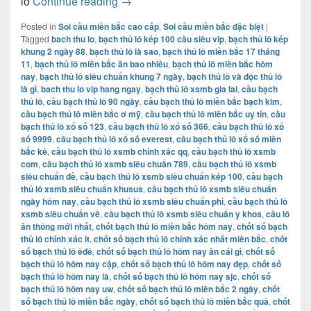
dự đoán chuẩn lô bạch thủ mb
lô
Continue reading
→
Posted in
Soi cầu miền bắc cao cấp
,
Soi cầu miền bắc đặc biệt
|
Tagged
bach thu lo
,
bạch thủ lô kép 100 cầu siêu vip
,
bạch thủ lô kép
khung 2 ngày 88
,
bạch thủ lô là sao
,
bạch thủ lô miền bắc 17 tháng
11
,
bạch thủ lô miền bắc ăn bao nhiều
,
bạch thủ lô miền bắc hôm
nay
,
bạch thủ lô siêu chuẩn khung 7 ngày
,
bạch thủ lô và độc thủ lô
là gì
,
bach thu lo vip hang ngay
,
bạch thủ lô xsmb gia lai
,
cầu bạch
thủ lô
,
cầu bạch thủ lô 90 ngày
,
cầu bạch thủ lô miền bắc bạch kim
,
cầu bạch thủ lô miền bắc ơ mỹ
,
cầu bạch thủ lô miền bắc uy tín
,
cầu
bạch thủ lô xổ số 123
,
cầu bạch thủ lô xổ số 366
,
cầu bạch thủ lô xổ
số 9999
,
cầu bạch thủ lô xổ số everest
,
cầu bạch thủ lô xổ số miền
bắc kê
,
cầu bạch thủ lô xsmb chính xác qq
,
cầu bạch thủ lô xsmb
com
,
cầu bạch thủ lô xsmb siêu chuẩn 789
,
cầu bạch thủ lô xsmb
siêu chuẩn đề
,
cầu bạch thủ lô xsmb siêu chuẩn kép 100
,
cầu bạch
thủ lô xsmb siêu chuẩn khusus
,
cầu bạch thủ lô xsmb siêu chuẩn
ngày hôm nay
,
cầu bạch thủ lô xsmb siêu chuẩn phí
,
cầu bạch thủ lô
xsmb siêu chuẩn về
,
cầu bạch thủ lô xsmb siêu chuẩn y khoa
,
cầu lô
ăn thông mới nhất
,
chốt bạch thủ lô miền bắc hôm nay
,
chốt số bạch
thủ lô chính xác it
,
chốt số bạch thủ lô chính xác nhất miền bắc
,
chốt
số bạch thủ lô êđê
,
chốt số bạch thủ lô hôm nay ăn cái gì
,
chốt số
bạch thủ lô hôm nay cặp
,
chốt số bạch thủ lô hôm nay đẹp
,
chốt số
bạch thủ lô hôm nay là
,
chốt số bạch thủ lô hôm nay sjc
,
chốt số
bạch thủ lô hôm nay uw
,
chốt số bạch thủ lô miền bắc 2 ngày
,
chốt
số bạch thủ lô miền bắc ngày
,
chốt số bạch thủ lô miền bắc quả
,
chốt