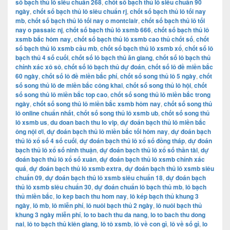
số bạch thủ lô siêu chuẩn 268
,
chốt số bạch thủ lô siêu chuẩn 90
ngày
,
chốt số bạch thủ lô siêu chuẩn rj
,
chốt số bạch thủ lô tối nay
mb
,
chốt số bạch thủ lô tối nay o montclair
,
chốt số bạch thủ lô tối
nay o passaic nj
,
chốt số bạch thủ lô xsmb 666
,
chốt số bạch thủ lô
xsmb bắc hôm nay
,
chốt số bạch thủ lô xsmb cao thủ chốt số
,
chốt
số bạch thủ lô xsmb cầu mb
,
chốt số bạch thủ lô xsmb xổ
,
chốt số lô
bạch thủ 4 số cuối
,
chốt số lô bạch thủ ăn giang
,
chốt số lô bạch thủ
chính xác xô sô
,
chốt số lô bạch thủ dự đoán
,
chốt số lô đề miền bắc
60 ngày
,
chốt số lô đề miền bắc phí
,
chốt số song thủ lô 5 ngày
,
chốt
số song thủ lô de miền bắc công khai
,
chốt số song thủ lô hội
,
chốt
số song thủ lô miền bắc top cao
,
chốt số song thủ lô miền bắc trong
ngày
,
chốt số song thủ lô miền bắc xsmb hôm nay
,
chốt số song thủ
lô online chuẩn nhất
,
chốt số song thủ lô xsmb ub
,
chốt số song thủ
lô xsmb us
,
du doan bach thu lo vip
,
dự đoán bạch thủ lô miền bắc
ông nội ơi
,
dự đoán bạch thủ lô miền bắc tối hôm nay
,
dự đoán bạch
thủ lô xổ số 4 số cuối
,
dự đoán bạch thủ lô xổ số đồng tháp
,
dự đoán
bạch thủ lô xổ số ninh thuận
,
dự đoán bạch thủ lô xổ số thần tài
,
dự
đoán bạch thủ lô xổ số xuân
,
dự đoán bạch thủ lô xsmb chính xác
quá
,
dự đoán bạch thủ lô xsmb extra
,
dự đoán bạch thủ lô xsmb siêu
chuẩn 09
,
dự đoán bạch thủ lô xsmb siêu chuẩn 18
,
dự đoán bạch
thủ lô xsmb siêu chuẩn 30
,
dự đoán chuẩn lô bạch thủ mb
,
lô bạch
thủ miền bắc
,
lo kep bach thu hom nay
,
lô kép bạch thủ khung 3
ngày
,
lô mb
,
lô miễn phí
,
lô nuôi bạch thủ 2 ngày
,
lô nuôi bạch thủ
khung 3 ngày miễn phí
,
lo to bach thu da nang
,
lo to bach thu dong
nai
,
lô to bạch thủ kiên giang
,
lô tô xsmb
,
lô về con gì
,
lô về số gì
,
lo