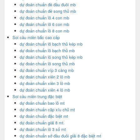
dự đoán chuẩn đề đầu đuôi mb
dự đoán chuẩn đề song thủ mb
dự đoán chuẩn lô 4 con mb
dự đoán chuẩn lô 6 con mb
dự đoán chuẩn lô 8 con mb
Soi cầu miền bắc cao cấp
dự đoán chuẩn lô bạch thủ kép mb
dự đoán chuẩn lô bạch thủ mb
dự đoán chuẩn lô song thủ kép mb
dự đoán chuẩn lô song thủ mb
dự đoán chuẩn víp 3 càng mb
dự đoán chuẩn xiên 2 lô mb
dự đoán chuẩn xiên 3 lô mb
dự đoán chuẩn xiên 4 lô mb
Soi cầu miền trung đặc biệt
dự đoán chuẩn bao lô mt
dự đoán chuẩn cặp xíu chủ mt
dự đoán chuẩn đặc biệt mt
dự đoán chuẩn giải 8 mt
dự đoán chuẩn lô 3 số mt
dự đoán chuẩn sớ đầu đuôi giải 8 đặc biệt mt