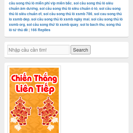
cầu song thủ lô miễn phí vip miền bắc
,
soi cầu song thủ lô siêu
chuẩn âm dương
,
soi cầu song thủ lô siêu chuẩn ô tô
,
soi cầu song
thủ lô siêu chuẩn ơi
,
soi cầu song thủ lô xsmb 786
,
soi cau song thủ
lo xsmb dep
,
soi cầu song thủ lô xsmb ngày mai
,
soi cầu song thủ lô
xsmb org
,
soi cầu song thử lô xsmb quay
,
soi lo bach thu
,
song thủ
lô tứ thủ đề
|
166
Replies
Primary
Search
Sidebar
Widget
Area