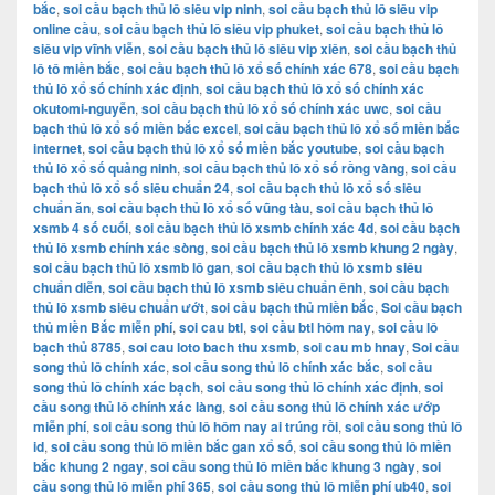
bắc
,
soi cầu bạch thủ lô siêu vip ninh
,
soi cầu bạch thủ lô siêu vip
online cầu
,
soi cầu bạch thủ lô siêu vip phuket
,
soi cầu bạch thủ lô
siêu vip vĩnh viễn
,
soi cầu bạch thủ lô siêu vip xiên
,
soi cầu bạch thủ
lô tô miền bắc
,
soi cầu bạch thủ lô xổ số chính xác 678
,
soi cầu bạch
thủ lô xổ số chính xác định
,
soi cầu bạch thủ lô xổ số chính xác
okutomi-nguyễn
,
soi cầu bạch thủ lô xổ số chính xác uwc
,
soi cầu
bạch thủ lô xổ số miền bắc excel
,
soi cầu bạch thủ lô xổ số miền bắc
internet
,
soi cầu bạch thủ lô xổ số miền bắc youtube
,
soi cầu bạch
thủ lô xổ số quảng ninh
,
soi cầu bạch thủ lô xổ số rồng vàng
,
soi cầu
bạch thủ lô xổ số siêu chuẩn 24
,
soi cầu bạch thủ lô xổ số siêu
chuẩn ăn
,
soi cầu bạch thủ lô xổ số vũng tàu
,
soi cầu bạch thủ lô
xsmb 4 số cuối
,
soi cầu bạch thủ lô xsmb chính xác 4d
,
soi cầu bạch
thủ lô xsmb chính xác sòng
,
soi cầu bạch thủ lô xsmb khung 2 ngày
,
soi cầu bạch thủ lô xsmb lô gan
,
soi cầu bạch thủ lô xsmb siêu
chuẩn diễn
,
soi cầu bạch thủ lô xsmb siêu chuẩn ênh
,
soi cầu bạch
thủ lô xsmb siêu chuẩn ướt
,
soi cầu bạch thủ miền bắc
,
Soi cầu bạch
thủ miền Bắc miễn phí
,
soi cau btl
,
soi cầu btl hôm nay
,
soi cầu lô
bạch thủ 8785
,
soi cau loto bach thu xsmb
,
soi cau mb hnay
,
Soi cầu
song thủ lô chính xác
,
soi cầu song thủ lô chính xác bắc
,
soi cầu
song thủ lô chính xác bạch
,
soi cầu song thủ lô chính xác định
,
soi
cầu song thủ lô chính xác làng
,
soi cầu song thủ lô chính xác ướp
miễn phí
,
soi cầu song thủ lô hôm nay ai trúng rồi
,
soi cầu song thủ lô
id
,
soi cầu song thủ lô miền bắc gan xổ số
,
soi cầu song thủ lô miền
bắc khung 2 ngay
,
soi cầu song thủ lô miền bắc khung 3 ngày
,
soi
cầu song thủ lô miễn phí 365
,
soi cầu song thủ lô miễn phí ub40
,
soi