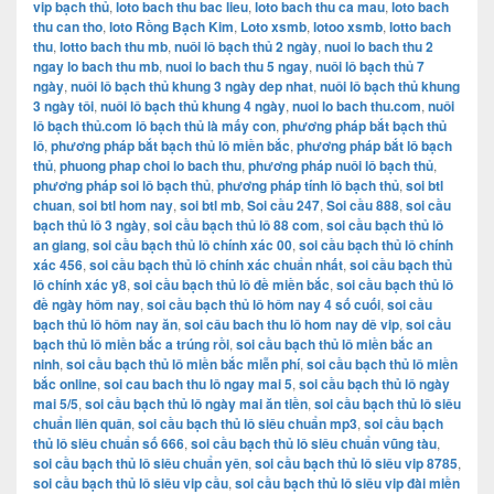
vip bạch thủ
,
loto bach thu bac lieu
,
loto bach thu ca mau
,
loto bach
thu can tho
,
loto Rồng Bạch Kim
,
Loto xsmb
,
lotoo xsmb
,
lotto bach
thu
,
lotto bach thu mb
,
nuôi lô bạch thủ 2 ngày
,
nuoi lo bach thu 2
ngay lo bach thu mb
,
nuoi lo bach thu 5 ngay
,
nuôi lô bạch thủ 7
ngày
,
nuôi lô bạch thủ khung 3 ngày dep nhat
,
nuôi lô bạch thủ khung
3 ngày tôi
,
nuôi lô bạch thủ khung 4 ngày
,
nuoi lo bach thu.com
,
nuôi
lô bạch thủ.com lô bạch thủ là mấy con
,
phương pháp bắt bạch thủ
lô
,
phương pháp bắt bạch thủ lô miền bắc
,
phương pháp bắt lô bạch
thủ
,
phuong phap choi lo bach thu
,
phương pháp nuôi lô bạch thủ
,
phương pháp soi lô bạch thủ
,
phương pháp tính lô bạch thủ
,
soi btl
chuan
,
soi btl hom nay
,
soi btl mb
,
Soi cầu 247
,
Soi cầu 888
,
soi cầu
bạch thủ lô 3 ngày
,
soi cầu bạch thủ lô 88 com
,
soi cầu bạch thủ lô
an giang
,
soi cầu bạch thủ lô chính xác 00
,
soi cầu bạch thủ lô chính
xác 456
,
soi cầu bạch thủ lô chính xác chuẩn nhất
,
soi cầu bạch thủ
lô chính xác y8
,
soi cầu bạch thủ lô đề miền bắc
,
soi cầu bạch thủ lô
đề ngày hôm nay
,
soi cầu bạch thủ lô hôm nay 4 số cuối
,
soi cầu
bạch thủ lô hôm nay ăn
,
soi câu bach thu lô hom nay dê vip
,
soi cầu
bạch thủ lô miền bắc a trúng rồi
,
soi cầu bạch thủ lô miền bắc an
ninh
,
soi cầu bạch thủ lô miền bắc miễn phí
,
soi cầu bạch thủ lô miền
bắc online
,
soi cau bach thu lô ngay mai 5
,
soi cầu bạch thủ lô ngày
mai 5/5
,
soi cầu bạch thủ lô ngày mai ăn tiền
,
soi cầu bạch thủ lô siêu
chuẩn liên quân
,
soi cầu bạch thủ lô siêu chuẩn mp3
,
soi cầu bạch
thủ lô siêu chuẩn số 666
,
soi cầu bạch thủ lô siêu chuẩn vũng tàu
,
soi cầu bạch thủ lô siêu chuẩn yên
,
soi cầu bạch thủ lô siêu vip 8785
,
soi cầu bạch thủ lô siêu vip cầu
,
soi cầu bạch thủ lô siêu vip đài miền