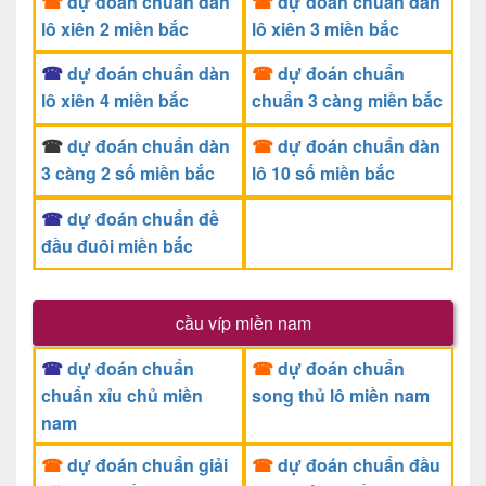
☎
dự đoán chuẩn dàn
☎
dự đoán chuẩn dàn
lô xiên 2 miền bắc
lô xiên 3 miền bắc
☎
dự đoán chuẩn dàn
☎
dự đoán chuẩn
lô xiên 4 miền bắc
chuẩn 3 càng miền bắc
☎
dự đoán chuẩn dàn
☎
dự đoán chuẩn dàn
3 càng 2 số miền bắc
lô 10 số miền bắc
☎
dự đoán chuẩn đề
đầu đuôi miền bắc
cầu víp miền nam
☎
dự đoán chuẩn
☎
dự đoán chuẩn
chuẩn xỉu chủ miền
song thủ lô miền nam
nam
☎
dự đoán chuẩn giải
☎
dự đoán chuẩn đầu