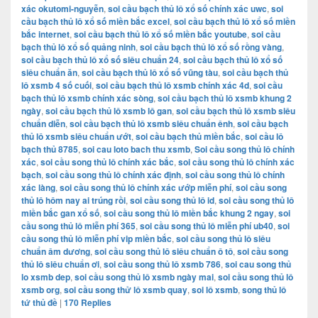
xác okutomi-nguyễn
,
soi cầu bạch thủ lô xổ số chính xác uwc
,
soi
cầu bạch thủ lô xổ số miền bắc excel
,
soi cầu bạch thủ lô xổ số miền
bắc internet
,
soi cầu bạch thủ lô xổ số miền bắc youtube
,
soi cầu
bạch thủ lô xổ số quảng ninh
,
soi cầu bạch thủ lô xổ số rồng vàng
,
soi cầu bạch thủ lô xổ số siêu chuẩn 24
,
soi cầu bạch thủ lô xổ số
siêu chuẩn ăn
,
soi cầu bạch thủ lô xổ số vũng tàu
,
soi cầu bạch thủ
lô xsmb 4 số cuối
,
soi cầu bạch thủ lô xsmb chính xác 4d
,
soi cầu
bạch thủ lô xsmb chính xác sòng
,
soi cầu bạch thủ lô xsmb khung 2
ngày
,
soi cầu bạch thủ lô xsmb lô gan
,
soi cầu bạch thủ lô xsmb siêu
chuẩn diễn
,
soi cầu bạch thủ lô xsmb siêu chuẩn ênh
,
soi cầu bạch
thủ lô xsmb siêu chuẩn ướt
,
soi cầu bạch thủ miền bắc
,
soi cầu lô
bạch thủ 8785
,
soi cau loto bach thu xsmb
,
Soi cầu song thủ lô chính
xác
,
soi cầu song thủ lô chính xác bắc
,
soi cầu song thủ lô chính xác
bạch
,
soi cầu song thủ lô chính xác định
,
soi cầu song thủ lô chính
xác làng
,
soi cầu song thủ lô chính xác ướp miễn phí
,
soi cầu song
thủ lô hôm nay ai trúng rồi
,
soi cầu song thủ lô id
,
soi cầu song thủ lô
miền bắc gan xổ số
,
soi cầu song thủ lô miền bắc khung 2 ngay
,
soi
cầu song thủ lô miễn phí 365
,
soi cầu song thủ lô miễn phí ub40
,
soi
cầu song thủ lô miễn phí vip miền bắc
,
soi cầu song thủ lô siêu
chuẩn âm dương
,
soi cầu song thủ lô siêu chuẩn ô tô
,
soi cầu song
thủ lô siêu chuẩn ơi
,
soi cầu song thủ lô xsmb 786
,
soi cau song thủ
lo xsmb dep
,
soi cầu song thủ lô xsmb ngày mai
,
soi cầu song thủ lô
xsmb org
,
soi cầu song thử lô xsmb quay
,
soi lô xsmb
,
song thủ lô
tứ thủ đề
|
170
Replies