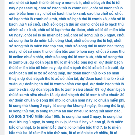
mb
,
chốt số bạch thủ lô tối nay o montclair
,
chốt số bạch thủ lô tối
nay o passaic nj
,
chốt số bạch thủ lô xsmb 666
,
chốt số bạch thủ lô
xsmb bắc hôm nay
,
chốt số bạch thủ lô xsmb cao thủ chốt số
,
chốt
số bạch thủ lô xsmb cầu mb
,
chốt số bạch thủ lô xsmb xổ
,
chốt số lô
bạch thủ 4 số cuối
,
chốt số lô bạch thủ ăn giang
,
chốt số lô bạch thủ
chính xác xô sô
,
chốt số lô bạch thủ dự đoán
,
chốt số lô đề miền bắc
60 ngày
,
chốt số lô đề miền bắc phí
,
chốt số song thủ lô 5 ngày
,
chốt
số song thủ lô de miền bắc công khai
,
chốt số song thủ lô hội
,
chốt
số song thủ lô miền bắc top cao
,
chốt số song thủ lô miền bắc trong
ngày
,
chốt số song thủ lô miền bắc xsmb hôm nay
,
chốt số song thủ
lô online chuẩn nhất
,
chốt số song thủ lô xsmb ub
,
chốt số song thủ
lô xsmb us
,
dự đoán bạch thủ lô miền bắc ông nội ơi
,
dự đoán bạch
thủ lô miền bắc tối hôm nay
,
dự đoán bạch thủ lô xổ số 4 số cuối
,
dự
đoán bạch thủ lô xổ số đồng tháp
,
dự đoán bạch thủ lô xổ số ninh
thuận
,
dự đoán bạch thủ lô xổ số thần tài
,
dự đoán bạch thủ lô xổ số
xuân
,
dự đoán bạch thủ lô xsmb chính xác quá
,
dự đoán bạch thủ lô
xsmb extra
,
dự đoán bạch thủ lô xsmb siêu chuẩn 09
,
dự đoán bạch
thủ lô xsmb siêu chuẩn 18
,
dự đoán bạch thủ lô xsmb siêu chuẩn 30
,
dự đoán chuẩn lô song thủ mb
,
lô chuẩn hôm nay
,
lô chuẩn miễn phí
,
lô song thủ khung 2 ngày
,
lô song thủ khung 3 ngày
,
lô song thủ là gì
,
lô song thủ mb
,
lo song thu mb an bao nhieu
,
lô song thủ miền bắc
,
LÔ SONG THỦ MIỀN bắc 100k
,
lo song thu nuoi 3 ngay
,
lo song thu
nuoi khung 3 ngay
,
lo song thu vip
,
lô thứ 2 hay về con gì
,
lô tô miền
bắc chủ nhật
,
lô tô miền bắc thứ 6
,
lô tô miền bắc thứ 7
,
lô tô miền
bắc thứ ba
,
lô tô miền bắc thứ sáu
,
lô tô miền bắc về nhiều
,
lô tô