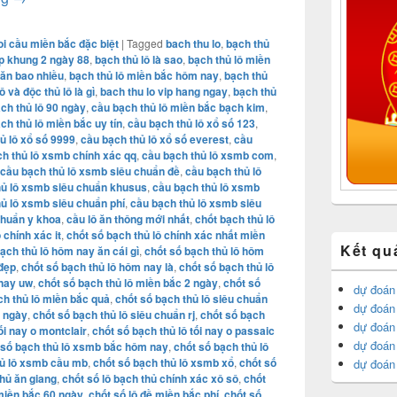
oi cầu miền bắc đặc biệt
|
Tagged
bach thu lo
,
bạch thủ
ép khung 2 ngày 88
,
bạch thủ lô là sao
,
bạch thủ lô miền
 ăn bao nhiều
,
bạch thủ lô miền bắc hôm nay
,
bạch thủ
ô và độc thủ lô là gì
,
bach thu lo vip hang ngay
,
bạch thủ
ch thủ lô 90 ngày
,
cầu bạch thủ lô miền bắc bạch kim
,
ch thủ lô miền bắc uy tín
,
cầu bạch thủ lô xổ số 123
,
ủ lô xổ số 9999
,
cầu bạch thủ lô xổ số everest
,
cầu
h thủ lô xsmb chính xác qq
,
cầu bạch thủ lô xsmb com
,
cầu bạch thủ lô xsmb siêu chuẩn đề
,
cầu bạch thủ lô
hủ lô xsmb siêu chuẩn khusus
,
cầu bạch thủ lô xsmb
ủ lô xsmb siêu chuẩn phí
,
cầu bạch thủ lô xsmb siêu
chuẩn y khoa
,
cầu lô ăn thông mới nhất
,
chốt bạch thủ lô
 chính xác it
,
chốt số bạch thủ lô chính xác nhất miền
Kết qu
ạch thủ lô hôm nay ăn cái gì
,
chốt số bạch thủ lô hôm
 đẹp
,
chốt số bạch thủ lô hôm nay là
,
chốt số bạch thủ lô
 nay uw
,
chốt số bạch thủ lô miền bắc 2 ngày
,
chốt số
dự đoán
ch thủ lô miền bắc quả
,
chốt số bạch thủ lô siêu chuẩn
dự đoán
0 ngày
,
chốt số bạch thủ lô siêu chuẩn rj
,
chốt số bạch
dự đoán
ối nay o montclair
,
chốt số bạch thủ lô tối nay o passaic
dự đoán
 số bạch thủ lô xsmb bắc hôm nay
,
chốt số bạch thủ lô
hủ lô xsmb cầu mb
,
chốt số bạch thủ lô xsmb xổ
,
chốt số
dự đoán
thủ ăn giang
,
chốt số lô bạch thủ chính xác xô sô
,
chốt
 miền bắc 60 ngày
,
chốt số lô đề miền bắc phí
,
chốt số