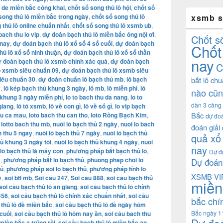
ô de miền bắc công khai
,
chốt số song thủ lô hội
,
chốt số
xsmb s
song thủ lô miền bắc trong ngày
,
chốt số song thủ lô
 thủ lô online chuẩn nhất
,
chốt số song thủ lô xsmb ub
,
ach thu lo vip
,
dự đoán bạch thủ lô miền bắc ông nội ơi
,
Chốt s
 nay
,
dự đoán bạch thủ lô xổ số 4 số cuối
,
dự đoán bạch
Chốt
hủ lô xổ số ninh thuận
,
dự đoán bạch thủ lô xổ số thần
nay
 đoán bạch thủ lô xsmb chính xác quá
,
dự đoán bạch
C
ô xsmb siêu chuẩn 09
,
dự đoán bạch thủ lô xsmb siêu
bắt lô ch
iêu chuẩn 30
,
dự đoán chuẩn lô bạch thủ mb
,
lô bạch
y
,
lô kép bạch thủ khung 3 ngày
,
lô mb
,
lô miễn phí
,
lô
nào cũn
 khung 3 ngày miễn phí
,
lo to bach thu da nang
,
lo to
dàn 3 càng
giang
,
lô tô xsmb
,
lô về con gì
,
lô về số gì
,
lo vip bạch
Bắc
hu ca mau
,
loto bach thu can tho
,
loto Rồng Bạch Kim
,
dự đo
,
lotto bach thu mb
,
nuôi lô bạch thủ 2 ngày
,
nuoi lo bach
đoán giải
h thu 5 ngay
,
nuôi lô bạch thủ 7 ngày
,
nuôi lô bạch thủ
quả xổ
hủ khung 3 ngày tôi
,
nuôi lô bạch thủ khung 4 ngày
,
nuoi
nay
 lô bạch thủ là mấy con
,
phương pháp bắt bạch thủ lô
,
Dự đ
c
,
phương pháp bắt lô bạch thủ
,
phuong phap choi lo
Dự đoán
hủ
,
phương pháp soi lô bạch thủ
,
phương pháp tính lô
XSMB VI
y
,
soi btl mb
,
Soi cầu 247
,
Soi cầu 888
,
soi cầu bạch thủ
miền
soi cầu bạch thủ lô an giang
,
soi cầu bạch thủ lô chính
456
,
soi cầu bạch thủ lô chính xác chuẩn nhất
,
soi cầu
bắc chí
 thủ lô đề miền bắc
,
soi cầu bạch thủ lô đề ngày hôm
Bắc ngày 1
 cuối
,
soi cầu bạch thủ lô hôm nay ăn
,
soi câu bach thu
Dự đoá
miền bắc a trúng rồi
,
soi cầu bạch thủ lô miền bắc an