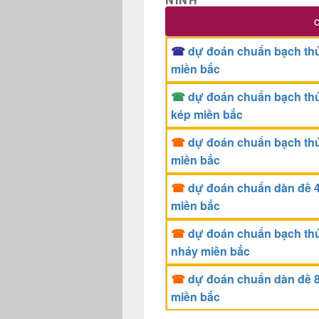
☎
dự đoán chuẩn bạch thủ
miền bắc
☎
dự đoán chuẩn bạch thủ
kép miền bắc
☎
dự đoán chuẩn bạch th
miền bắc
☎
dự đoán chuẩn dàn đề 4
miền bắc
☎
dự đoán chuẩn bạch thủ
nháy miền bắc
☎
dự đoán chuẩn dàn đề 8
miền bắc