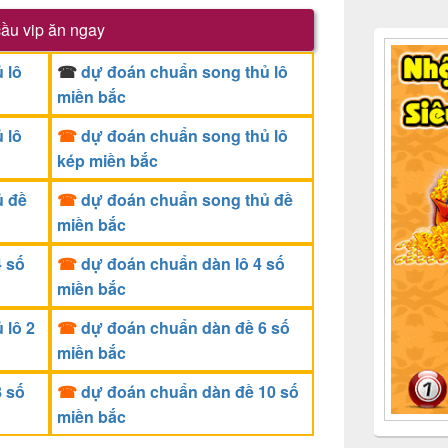
Area
cầu vip ăn ngay
 lô
☎
dự đoán chuẩn song thủ lô
miền bắc
 lô
☎
dự đoán chuẩn song thủ lô
kép miền bắc
ủ đề
☎
dự đoán chuẩn song thủ đề
miền bắc
 số
☎
dự đoán chuẩn dàn lô 4 số
miền bắc
 lô 2
☎
dự đoán chuẩn dàn đề 6 số
miền bắc
 số
☎
dự đoán chuẩn dàn đề 10 số
miền bắc