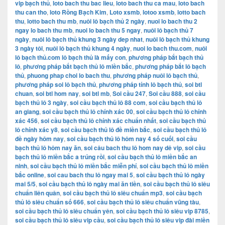
vip bạch thủ
,
loto bach thu bac lieu
,
loto bach thu ca mau
,
loto bach
thu can tho
,
loto Rồng Bạch Kim
,
Loto xsmb
,
lotoo xsmb
,
lotto bach
thu
,
lotto bach thu mb
,
nuôi lô bạch thủ 2 ngày
,
nuoi lo bach thu 2
ngay lo bach thu mb
,
nuoi lo bach thu 5 ngay
,
nuôi lô bạch thủ 7
ngày
,
nuôi lô bạch thủ khung 3 ngày dep nhat
,
nuôi lô bạch thủ khung
3 ngày tôi
,
nuôi lô bạch thủ khung 4 ngày
,
nuoi lo bach thu.com
,
nuôi
lô bạch thủ.com lô bạch thủ là mấy con
,
phương pháp bắt bạch thủ
lô
,
phương pháp bắt bạch thủ lô miền bắc
,
phương pháp bắt lô bạch
thủ
,
phuong phap choi lo bach thu
,
phương pháp nuôi lô bạch thủ
,
phương pháp soi lô bạch thủ
,
phương pháp tính lô bạch thủ
,
soi btl
chuan
,
soi btl hom nay
,
soi btl mb
,
Soi cầu 247
,
Soi cầu 888
,
soi cầu
bạch thủ lô 3 ngày
,
soi cầu bạch thủ lô 88 com
,
soi cầu bạch thủ lô
an giang
,
soi cầu bạch thủ lô chính xác 00
,
soi cầu bạch thủ lô chính
xác 456
,
soi cầu bạch thủ lô chính xác chuẩn nhất
,
soi cầu bạch thủ
lô chính xác y8
,
soi cầu bạch thủ lô đề miền bắc
,
soi cầu bạch thủ lô
đề ngày hôm nay
,
soi cầu bạch thủ lô hôm nay 4 số cuối
,
soi cầu
bạch thủ lô hôm nay ăn
,
soi câu bach thu lô hom nay dê vip
,
soi cầu
bạch thủ lô miền bắc a trúng rồi
,
soi cầu bạch thủ lô miền bắc an
ninh
,
soi cầu bạch thủ lô miền bắc miễn phí
,
soi cầu bạch thủ lô miền
bắc online
,
soi cau bach thu lô ngay mai 5
,
soi cầu bạch thủ lô ngày
mai 5/5
,
soi cầu bạch thủ lô ngày mai ăn tiền
,
soi cầu bạch thủ lô siêu
chuẩn liên quân
,
soi cầu bạch thủ lô siêu chuẩn mp3
,
soi cầu bạch
thủ lô siêu chuẩn số 666
,
soi cầu bạch thủ lô siêu chuẩn vũng tàu
,
soi cầu bạch thủ lô siêu chuẩn yên
,
soi cầu bạch thủ lô siêu vip 8785
,
soi cầu bạch thủ lô siêu vip cầu
,
soi cầu bạch thủ lô siêu vip đài miền