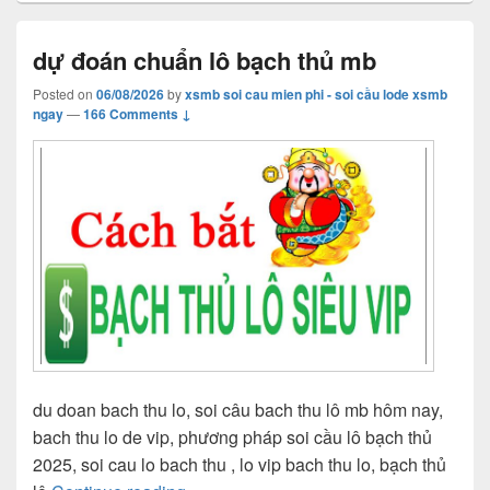
dự đoán chuẩn lô bạch thủ mb
Posted on
06/08/2026
by
xsmb soi cau mien phi - soi cầu lode xsmb
ngay
—
166 Comments ↓
du doan bach thu lo, soi câu bach thu lô mb hôm nay,
bach thu lo de vip, phương pháp soi cầu lô bạch thủ
2025, soi cau lo bach thu , lo vip bach thu lo, bạch thủ