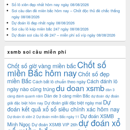
Số lô xiên đẹp nhất hôm nay ngày 08/08/2026
Soi cầu dàn đề miền bắc hôm nay – Chốt độc thủ đề chắc thắng
ngày 08/08/2026
Dự đoán lô đẹp nhất ngày 08/08/2026
Soi cầu lô kép miền bắc 247 ngày 08/08/2026
Dự đoán soi cầu lô đề 247 – miễn phí số víp ngày 08/08/2026
xsmb soi cầu miễn phí
Chốt số
Chốt số giờ vàng miền bắc
miền Bắc hôm nay
Chốt số đẹp
miền Bắc
Cách đánh lô
Cách bắt lô chuẩn theo ngày
du doan xsmb
ngày nào cũng trúng
dàn 3
Dàn de 3 càng miền Bắc
dự đoán
càng đánh quanh năm
dự đoán
Dự
Dự đoán giải đặc biệt ngày mai
giải đặc biệt hôm nay
đoán kết quả xổ số siêu chính xác hôm nay
Dự đoán XSMB
Dự đoán lô xiên 2
Dự đoán miền Bắc ngày 11
dự đoán xổ
Minh Ngọc
Dự đoán XSMB VIP 26h