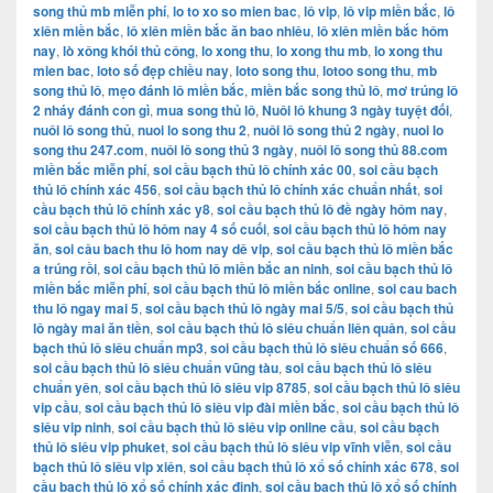
song thủ mb miễn phí
,
lo to xo so mien bac
,
lô vip
,
lô vip miền bắc
,
lô
xiên miền bắc
,
lô xiên miền bắc ăn bao nhiêu
,
lô xiên miền bắc hôm
nay
,
lò xông khói thủ công
,
lo xong thu
,
lo xong thu mb
,
lo xong thu
mien bac
,
loto số đẹp chiều nay
,
loto song thu
,
lotoo song thu
,
mb
song thủ lô
,
mẹo đánh lô miền bắc
,
miền bắc song thủ lô
,
mơ trúng lô
2 nháy đánh con gì
,
mua song thủ lô
,
Nuôi lô khung 3 ngày tuyệt đối
,
nuôi lô song thủ
,
nuoi lo song thu 2
,
nuôi lô song thủ 2 ngày
,
nuoi lo
song thu 247.com
,
nuôi lô song thủ 3 ngày
,
nuôi lô song thủ 88.com
miền bắc miễn phí
,
soi cầu bạch thủ lô chính xác 00
,
soi cầu bạch
thủ lô chính xác 456
,
soi cầu bạch thủ lô chính xác chuẩn nhất
,
soi
cầu bạch thủ lô chính xác y8
,
soi cầu bạch thủ lô đề ngày hôm nay
,
soi cầu bạch thủ lô hôm nay 4 số cuối
,
soi cầu bạch thủ lô hôm nay
ăn
,
soi câu bach thu lô hom nay dê vip
,
soi cầu bạch thủ lô miền bắc
a trúng rồi
,
soi cầu bạch thủ lô miền bắc an ninh
,
soi cầu bạch thủ lô
miền bắc miễn phí
,
soi cầu bạch thủ lô miền bắc online
,
soi cau bach
thu lô ngay mai 5
,
soi cầu bạch thủ lô ngày mai 5/5
,
soi cầu bạch thủ
lô ngày mai ăn tiền
,
soi cầu bạch thủ lô siêu chuẩn liên quân
,
soi cầu
bạch thủ lô siêu chuẩn mp3
,
soi cầu bạch thủ lô siêu chuẩn số 666
,
soi cầu bạch thủ lô siêu chuẩn vũng tàu
,
soi cầu bạch thủ lô siêu
chuẩn yên
,
soi cầu bạch thủ lô siêu vip 8785
,
soi cầu bạch thủ lô siêu
vip cầu
,
soi cầu bạch thủ lô siêu vip đài miền bắc
,
soi cầu bạch thủ lô
siêu vip ninh
,
soi cầu bạch thủ lô siêu vip online cầu
,
soi cầu bạch
thủ lô siêu vip phuket
,
soi cầu bạch thủ lô siêu vip vĩnh viễn
,
soi cầu
bạch thủ lô siêu vip xiên
,
soi cầu bạch thủ lô xổ số chính xác 678
,
soi
cầu bạch thủ lô xổ số chính xác định
,
soi cầu bạch thủ lô xổ số chính