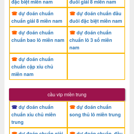
đặc biệt miền nam
đuôi giải 8 miền nam
☎
dự đoán chuẩn
☎
dự đoán chuẩn đầu
chuẩn giải 8 miền nam
đuôi đặc biệt miền nam
☎
dự đoán chuẩn
☎
dự đoán chuẩn
chuẩn bao lô miền nam
chuẩn lô 3 số miền
nam
☎
dự đoán chuẩn
chuẩn cặp xỉu chủ
miền nam
cầu vip miền trung
☎
dự đoán chuẩn
☎
dự đoán chuẩn
chuẩn xỉu chủ miền
song thủ lô miền trung
trung
☎
dự đoán chuẩn giải
☎
dự đoán chuẩn đầu