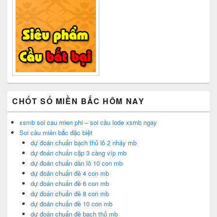
CHỐT SỐ MIỀN BẮC HÔM NAY
xsmb soi cau mien phi – soi cầu lode xsmb ngay
Soi cầu miền bắc đặc biệt
dự đoán chuẩn bạch thủ lô 2 nháy mb
dự đoán chuẩn cặp 3 càng víp mb
dự đoán chuẩn dàn lô 10 con mb
dự đoán chuẩn đề 4 con mb
dự đoán chuẩn đề 6 con mb
dự đoán chuẩn đề 8 con mb
dự đoán chuẩn đề 10 con mb
dự đoán chuẩn đề bạch thủ mb