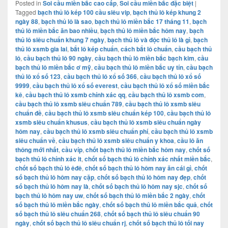
Posted in
Soi cầu miền bắc cao cấp
,
Soi cầu miền bắc đặc biệt
|
Tagged
bạch thủ lô kép 100 cầu siêu vip
,
bạch thủ lô kép khung 2
ngày 88
,
bạch thủ lô là sao
,
bạch thủ lô miền bắc 17 tháng 11
,
bạch
thủ lô miền bắc ăn bao nhiều
,
bạch thủ lô miền bắc hôm nay
,
bạch
thủ lô siêu chuẩn khung 7 ngày
,
bạch thủ lô và độc thủ lô là gì
,
bạch
thủ lô xsmb gia lai
,
bắt lô kép chuẩn
,
cách bắt lô chuẩn
,
cầu bạch thủ
lô
,
cầu bạch thủ lô 90 ngày
,
cầu bạch thủ lô miền bắc bạch kim
,
cầu
bạch thủ lô miền bắc ơ mỹ
,
cầu bạch thủ lô miền bắc uy tín
,
cầu bạch
thủ lô xổ số 123
,
cầu bạch thủ lô xổ số 366
,
cầu bạch thủ lô xổ số
9999
,
cầu bạch thủ lô xổ số everest
,
cầu bạch thủ lô xổ số miền bắc
kê
,
cầu bạch thủ lô xsmb chính xác qq
,
cầu bạch thủ lô xsmb com
,
cầu bạch thủ lô xsmb siêu chuẩn 789
,
cầu bạch thủ lô xsmb siêu
chuẩn đề
,
cầu bạch thủ lô xsmb siêu chuẩn kép 100
,
cầu bạch thủ lô
xsmb siêu chuẩn khusus
,
cầu bạch thủ lô xsmb siêu chuẩn ngày
hôm nay
,
cầu bạch thủ lô xsmb siêu chuẩn phí
,
cầu bạch thủ lô xsmb
siêu chuẩn về
,
cầu bạch thủ lô xsmb siêu chuẩn y khoa
,
cầu lô ăn
thông mới nhất
,
cầu víp
,
chốt bạch thủ lô miền bắc hôm nay
,
chốt số
bạch thủ lô chính xác it
,
chốt số bạch thủ lô chính xác nhất miền bắc
,
chốt số bạch thủ lô êđê
,
chốt số bạch thủ lô hôm nay ăn cái gì
,
chốt
số bạch thủ lô hôm nay cặp
,
chốt số bạch thủ lô hôm nay đẹp
,
chốt
số bạch thủ lô hôm nay là
,
chốt số bạch thủ lô hôm nay sjc
,
chốt số
bạch thủ lô hôm nay uw
,
chốt số bạch thủ lô miền bắc 2 ngày
,
chốt
số bạch thủ lô miền bắc ngày
,
chốt số bạch thủ lô miền bắc quả
,
chốt
số bạch thủ lô siêu chuẩn 268
,
chốt số bạch thủ lô siêu chuẩn 90
ngày
,
chốt số bạch thủ lô siêu chuẩn rj
,
chốt số bạch thủ lô tối nay