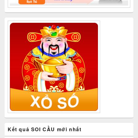
Kết quả SOI CẦU mới nhất