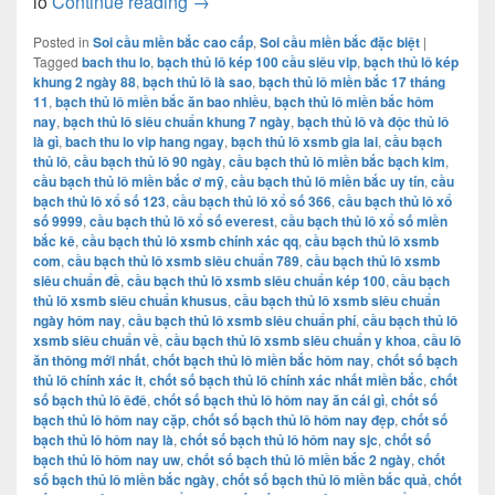
dự đoán chuẩn lô bạch thủ mb
lô
Continue reading
→
Posted in
Soi cầu miền bắc cao cấp
,
Soi cầu miền bắc đặc biệt
|
Tagged
bach thu lo
,
bạch thủ lô kép 100 cầu siêu vip
,
bạch thủ lô kép
khung 2 ngày 88
,
bạch thủ lô là sao
,
bạch thủ lô miền bắc 17 tháng
11
,
bạch thủ lô miền bắc ăn bao nhiều
,
bạch thủ lô miền bắc hôm
nay
,
bạch thủ lô siêu chuẩn khung 7 ngày
,
bạch thủ lô và độc thủ lô
là gì
,
bach thu lo vip hang ngay
,
bạch thủ lô xsmb gia lai
,
cầu bạch
thủ lô
,
cầu bạch thủ lô 90 ngày
,
cầu bạch thủ lô miền bắc bạch kim
,
cầu bạch thủ lô miền bắc ơ mỹ
,
cầu bạch thủ lô miền bắc uy tín
,
cầu
bạch thủ lô xổ số 123
,
cầu bạch thủ lô xổ số 366
,
cầu bạch thủ lô xổ
số 9999
,
cầu bạch thủ lô xổ số everest
,
cầu bạch thủ lô xổ số miền
bắc kê
,
cầu bạch thủ lô xsmb chính xác qq
,
cầu bạch thủ lô xsmb
com
,
cầu bạch thủ lô xsmb siêu chuẩn 789
,
cầu bạch thủ lô xsmb
siêu chuẩn đề
,
cầu bạch thủ lô xsmb siêu chuẩn kép 100
,
cầu bạch
thủ lô xsmb siêu chuẩn khusus
,
cầu bạch thủ lô xsmb siêu chuẩn
ngày hôm nay
,
cầu bạch thủ lô xsmb siêu chuẩn phí
,
cầu bạch thủ lô
xsmb siêu chuẩn về
,
cầu bạch thủ lô xsmb siêu chuẩn y khoa
,
cầu lô
ăn thông mới nhất
,
chốt bạch thủ lô miền bắc hôm nay
,
chốt số bạch
thủ lô chính xác it
,
chốt số bạch thủ lô chính xác nhất miền bắc
,
chốt
số bạch thủ lô êđê
,
chốt số bạch thủ lô hôm nay ăn cái gì
,
chốt số
bạch thủ lô hôm nay cặp
,
chốt số bạch thủ lô hôm nay đẹp
,
chốt số
bạch thủ lô hôm nay là
,
chốt số bạch thủ lô hôm nay sjc
,
chốt số
bạch thủ lô hôm nay uw
,
chốt số bạch thủ lô miền bắc 2 ngày
,
chốt
số bạch thủ lô miền bắc ngày
,
chốt số bạch thủ lô miền bắc quả
,
chốt