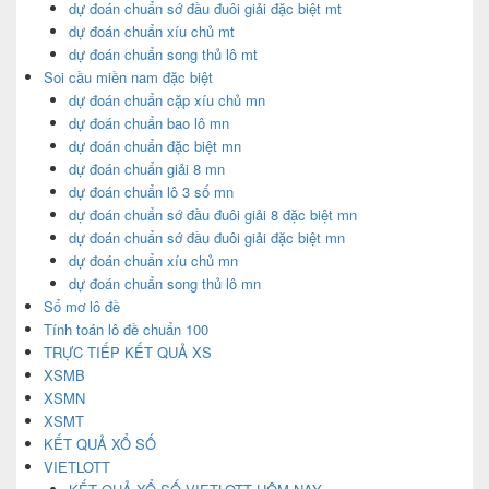
dự đoán chuẩn sớ đầu đuôi giải đặc biệt mt
dự đoán chuẩn xíu chủ mt
dự đoán chuẩn song thủ lô mt
Soi cầu miền nam đặc biệt
dự đoán chuẩn cặp xíu chủ mn
dự đoán chuẩn bao lô mn
dự đoán chuẩn đặc biệt mn
dự đoán chuẩn giải 8 mn
dự đoán chuẩn lô 3 số mn
dự đoán chuẩn sớ đầu đuôi giải 8 đặc biệt mn
dự đoán chuẩn sớ đầu đuôi giải đặc biệt mn
dự đoán chuẩn xíu chủ mn
dự đoán chuẩn song thủ lô mn
Sổ mơ lô đề
Tính toán lô đề chuẩn 100
TRỰC TIẾP KẾT QUẢ XS
XSMB
XSMN
XSMT
KẾT QUẢ XỔ SỐ
VIETLOTT