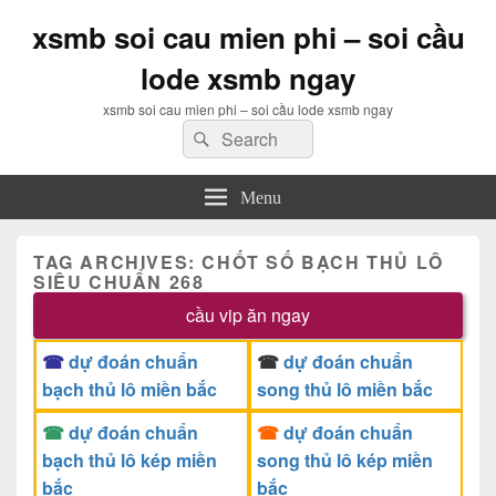
xsmb soi cau mien phi – soi cầu
lode xsmb ngay
xsmb soi cau mien phi – soi cầu lode xsmb ngay
Search
Search
for:
Menu
TAG ARCHIVES:
CHỐT SỐ BẠCH THỦ LÔ
SIÊU CHUẨN 268
cầu vip ăn ngay
☎
dự đoán chuẩn
☎
dự đoán chuẩn
bạch thủ lô miền bắc
song thủ lô miền bắc
☎
dự đoán chuẩn
☎
dự đoán chuẩn
bạch thủ lô kép miền
song thủ lô kép miền
bắc
bắc