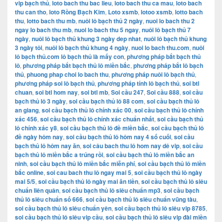
vip bạch thủ
,
loto bach thu bac lieu
,
loto bach thu ca mau
,
loto bach
thu can tho
,
loto Rồng Bạch Kim
,
Loto xsmb
,
lotoo xsmb
,
lotto bach
thu
,
lotto bach thu mb
,
nuôi lô bạch thủ 2 ngày
,
nuoi lo bach thu 2
ngay lo bach thu mb
,
nuoi lo bach thu 5 ngay
,
nuôi lô bạch thủ 7
ngày
,
nuôi lô bạch thủ khung 3 ngày dep nhat
,
nuôi lô bạch thủ khung
3 ngày tôi
,
nuôi lô bạch thủ khung 4 ngày
,
nuoi lo bach thu.com
,
nuôi
lô bạch thủ.com lô bạch thủ là mấy con
,
phương pháp bắt bạch thủ
lô
,
phương pháp bắt bạch thủ lô miền bắc
,
phương pháp bắt lô bạch
thủ
,
phuong phap choi lo bach thu
,
phương pháp nuôi lô bạch thủ
,
phương pháp soi lô bạch thủ
,
phương pháp tính lô bạch thủ
,
soi btl
chuan
,
soi btl hom nay
,
soi btl mb
,
Soi cầu 247
,
Soi cầu 888
,
soi cầu
bạch thủ lô 3 ngày
,
soi cầu bạch thủ lô 88 com
,
soi cầu bạch thủ lô
an giang
,
soi cầu bạch thủ lô chính xác 00
,
soi cầu bạch thủ lô chính
xác 456
,
soi cầu bạch thủ lô chính xác chuẩn nhất
,
soi cầu bạch thủ
lô chính xác y8
,
soi cầu bạch thủ lô đề miền bắc
,
soi cầu bạch thủ lô
đề ngày hôm nay
,
soi cầu bạch thủ lô hôm nay 4 số cuối
,
soi cầu
bạch thủ lô hôm nay ăn
,
soi câu bach thu lô hom nay dê vip
,
soi cầu
bạch thủ lô miền bắc a trúng rồi
,
soi cầu bạch thủ lô miền bắc an
ninh
,
soi cầu bạch thủ lô miền bắc miễn phí
,
soi cầu bạch thủ lô miền
bắc online
,
soi cau bach thu lô ngay mai 5
,
soi cầu bạch thủ lô ngày
mai 5/5
,
soi cầu bạch thủ lô ngày mai ăn tiền
,
soi cầu bạch thủ lô siêu
chuẩn liên quân
,
soi cầu bạch thủ lô siêu chuẩn mp3
,
soi cầu bạch
thủ lô siêu chuẩn số 666
,
soi cầu bạch thủ lô siêu chuẩn vũng tàu
,
soi cầu bạch thủ lô siêu chuẩn yên
,
soi cầu bạch thủ lô siêu vip 8785
,
soi cầu bạch thủ lô siêu vip cầu
,
soi cầu bạch thủ lô siêu vip đài miền