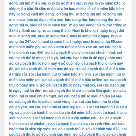
song thủ mb miễn phí
,
lo to xo so mien bac
,
lô vip
,
lô vip miền bắc
,
lô
xiên miền bắc
,
lô xiên miền bắc ăn bao nhiêu
,
lô xiên miền bắc hôm
nay
,
lò xông khói thủ công
,
lo xong thu
,
lo xong thu mb
,
lo xong thu
mien bac
,
loto số đẹp chiều nay
,
loto song thu
,
lotoo song thu
,
mb
song thủ lô
,
mẹo đánh lô miền bắc
,
miền bắc song thủ lô
,
mơ trúng lô
2 nháy đánh con gì
,
mua song thủ lô
,
Nuôi lô khung 3 ngày tuyệt đối
,
nuôi lô song thủ
,
nuoi lo song thu 2
,
nuôi lô song thủ 2 ngày
,
nuoi lo
song thu 247.com
,
nuôi lô song thủ 3 ngày
,
nuôi lô song thủ 88.com
miền bắc miễn phí
,
soi cầu bạch thủ lô chính xác 00
,
soi cầu bạch
thủ lô chính xác 456
,
soi cầu bạch thủ lô chính xác chuẩn nhất
,
soi
cầu bạch thủ lô chính xác y8
,
soi cầu bạch thủ lô đề ngày hôm nay
,
soi cầu bạch thủ lô hôm nay 4 số cuối
,
soi cầu bạch thủ lô hôm nay
ăn
,
soi câu bach thu lô hom nay dê vip
,
soi cầu bạch thủ lô miền bắc
a trúng rồi
,
soi cầu bạch thủ lô miền bắc an ninh
,
soi cầu bạch thủ lô
miền bắc miễn phí
,
soi cầu bạch thủ lô miền bắc online
,
soi cau bach
thu lô ngay mai 5
,
soi cầu bạch thủ lô ngày mai 5/5
,
soi cầu bạch thủ
lô ngày mai ăn tiền
,
soi cầu bạch thủ lô siêu chuẩn liên quân
,
soi cầu
bạch thủ lô siêu chuẩn mp3
,
soi cầu bạch thủ lô siêu chuẩn số 666
,
soi cầu bạch thủ lô siêu chuẩn vũng tàu
,
soi cầu bạch thủ lô siêu
chuẩn yên
,
soi cầu bạch thủ lô siêu vip 8785
,
soi cầu bạch thủ lô siêu
vip cầu
,
soi cầu bạch thủ lô siêu vip đài miền bắc
,
soi cầu bạch thủ lô
siêu vip ninh
,
soi cầu bạch thủ lô siêu vip online cầu
,
soi cầu bạch
thủ lô siêu vip phuket
,
soi cầu bạch thủ lô siêu vip vĩnh viễn
,
soi cầu
bạch thủ lô siêu vip xiên
,
soi cầu bạch thủ lô xổ số chính xác 678
,
soi
cầu bạch thủ lô xổ số chính xác định
,
soi cầu bạch thủ lô xổ số chính