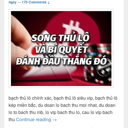
ngay
—
170 Comments ↓
bạch thủ lô chính xác, bạch thủ lô siêu vip, bạch thủ lô
kép miền bắc, du doan lo bach thu moi nhat, du doan
lo to bach thu mb, lo vip bach thu lo, cau lo vip bach
dự đoán chuẩn lô song thủ mb
thu
Continue reading
→