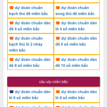
☎
dự đoán chuẩn
☎
dự đoán chuẩn
bạch thủ đề miền bắc
song thủ đề miền bắc
☎
dự đoán chuẩn dàn
☎
dự đoán chuẩn dàn
đề 4 số miền bắc
lô 4 số miền bắc
☎
dự đoán chuẩn
☎
dự đoán chuẩn dàn
bạch thủ lô 2 nháy
đề 6 số miền bắc
miền bắc
☎
dự đoán chuẩn dàn
☎
dự đoán chuẩn dàn
đề 8 số miền bắc
đề 10 số miền bắc
cầu vip miền bắc
☎
dự đoán chuẩn dàn
☎
dự đoán chuẩn dàn
lô 6 số miền bắc
lô 8 số miền bắc