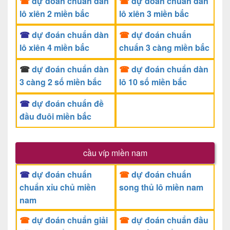
☎
dự đoán chuẩn dàn
☎
dự đoán chuẩn dàn
lô xiên 2 miền bắc
lô xiên 3 miền bắc
☎
dự đoán chuẩn dàn
☎
dự đoán chuẩn
lô xiên 4 miền bắc
chuẩn 3 càng miền bắc
☎
dự đoán chuẩn dàn
☎
dự đoán chuẩn dàn
3 càng 2 số miền bắc
lô 10 số miền bắc
☎
dự đoán chuẩn đề
đầu đuôi miền bắc
cầu víp miền nam
☎
dự đoán chuẩn
☎
dự đoán chuẩn
chuẩn xỉu chủ miền
song thủ lô miền nam
nam
☎
dự đoán chuẩn giải
☎
dự đoán chuẩn đầu