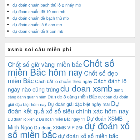
dự đoán chuẩn bạch thủ lô 2 nháy mb
dự đoán chuẩn đề 10 con mb
dự đoán chuẩn đề bạch thủ mb
dự đoán chuẩn lô 8 con mb
dự đoán chuẩn đề 8 con mb
xsmb soi cầu miễn phí
Chốt số
Chốt số giờ vàng miền bắc
miền Bắc hôm nay
Chốt số đẹp
miền Bắc
Cách đánh lô
Cách bắt lô chuẩn theo ngày
du doan xsmb
ngày nào cũng trúng
dàn 3
Dàn de 3 càng miền Bắc
dự đoán
càng đánh quanh năm
dự đoán
Dự
Dự đoán giải đặc biệt ngày mai
giải đặc biệt hôm nay
đoán kết quả xổ số siêu chính xác hôm nay
Dự đoán XSMB
Dự đoán lô xiên 2
Dự đoán miền Bắc ngày 11
dự đoán xổ
Minh Ngọc
Dự đoán XSMB VIP 26h
số miền bắc
dự đoán xổ số miền bắc