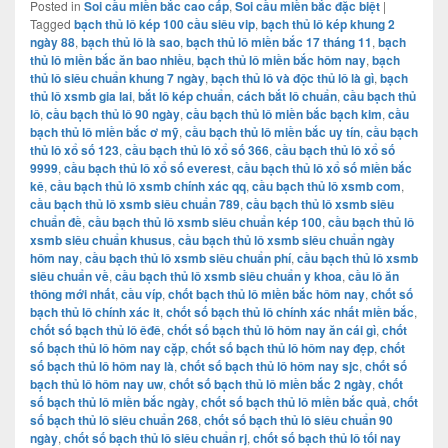
Posted in
Soi cầu miền bắc cao cấp
,
Soi cầu miền bắc đặc biệt
|
Tagged
bạch thủ lô kép 100 cầu siêu vip
,
bạch thủ lô kép khung 2
ngày 88
,
bạch thủ lô là sao
,
bạch thủ lô miền bắc 17 tháng 11
,
bạch
thủ lô miền bắc ăn bao nhiều
,
bạch thủ lô miền bắc hôm nay
,
bạch
thủ lô siêu chuẩn khung 7 ngày
,
bạch thủ lô và độc thủ lô là gì
,
bạch
thủ lô xsmb gia lai
,
bắt lô kép chuẩn
,
cách bắt lô chuẩn
,
cầu bạch thủ
lô
,
cầu bạch thủ lô 90 ngày
,
cầu bạch thủ lô miền bắc bạch kim
,
cầu
bạch thủ lô miền bắc ơ mỹ
,
cầu bạch thủ lô miền bắc uy tín
,
cầu bạch
thủ lô xổ số 123
,
cầu bạch thủ lô xổ số 366
,
cầu bạch thủ lô xổ số
9999
,
cầu bạch thủ lô xổ số everest
,
cầu bạch thủ lô xổ số miền bắc
kê
,
cầu bạch thủ lô xsmb chính xác qq
,
cầu bạch thủ lô xsmb com
,
cầu bạch thủ lô xsmb siêu chuẩn 789
,
cầu bạch thủ lô xsmb siêu
chuẩn đề
,
cầu bạch thủ lô xsmb siêu chuẩn kép 100
,
cầu bạch thủ lô
xsmb siêu chuẩn khusus
,
cầu bạch thủ lô xsmb siêu chuẩn ngày
hôm nay
,
cầu bạch thủ lô xsmb siêu chuẩn phí
,
cầu bạch thủ lô xsmb
siêu chuẩn về
,
cầu bạch thủ lô xsmb siêu chuẩn y khoa
,
cầu lô ăn
thông mới nhất
,
cầu víp
,
chốt bạch thủ lô miền bắc hôm nay
,
chốt số
bạch thủ lô chính xác it
,
chốt số bạch thủ lô chính xác nhất miền bắc
,
chốt số bạch thủ lô êđê
,
chốt số bạch thủ lô hôm nay ăn cái gì
,
chốt
số bạch thủ lô hôm nay cặp
,
chốt số bạch thủ lô hôm nay đẹp
,
chốt
số bạch thủ lô hôm nay là
,
chốt số bạch thủ lô hôm nay sjc
,
chốt số
bạch thủ lô hôm nay uw
,
chốt số bạch thủ lô miền bắc 2 ngày
,
chốt
số bạch thủ lô miền bắc ngày
,
chốt số bạch thủ lô miền bắc quả
,
chốt
số bạch thủ lô siêu chuẩn 268
,
chốt số bạch thủ lô siêu chuẩn 90
ngày
,
chốt số bạch thủ lô siêu chuẩn rj
,
chốt số bạch thủ lô tối nay