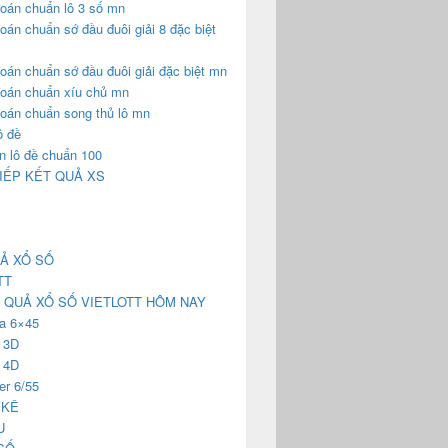
oán chuẩn lô 3 số mn
oán chuẩn sớ đầu đuôi giải 8 đặc biệt
oán chuẩn sớ đầu đuôi giải đặc biệt mn
oán chuẩn xíu chủ mn
oán chuẩn song thủ lô mn
ô đề
n lô đề chuẩn 100
IẾP KẾT QUẢ XS
Ả XỔ SỐ
TT
 QUẢ XỔ SỐ VIETLOTT HÔM NAY
a 6×45
 3D
 4D
r 6/55
 KÊ
U