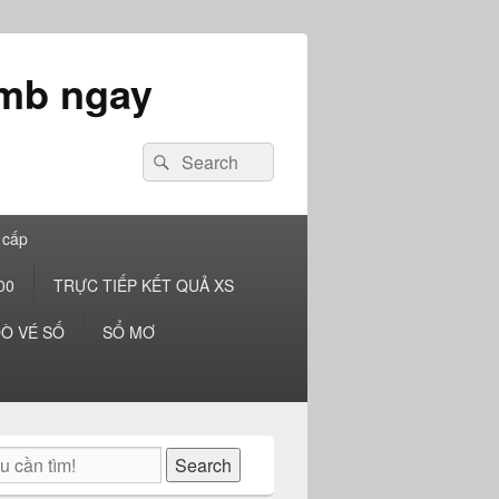
smb ngay
Search
Search
for:
 cấp
00
TRỰC TIẾP KẾT QUẢ XS
Ò VÉ SỐ
SỔ MƠ
Search