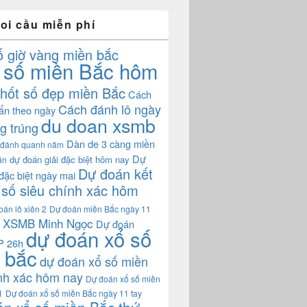
oi cầu miễn phí
ố giờ vàng miền bắc
 số miền Bắc hôm
hốt số đẹp miền Bắc
Cách
Cách đánh lô ngày
uẩn theo ngày
du doan xsmb
g trúng
Dàn de 3 càng miền
 đánh quanh năm
Dự
dự đoán giải đặc biệt hôm nay
án
Dự đoán kết
 đặc biệt ngày mai
 số siêu chính xác hôm
oán lô xiên 2
Dự đoán miền Bắc ngày 11
 XSMB Minh Ngọc
Dự đoán
dự đoán xổ số
P 26h
 bắc
dự đoán xổ số miền
nh xác hôm nay
Dự đoán xổ số miền
1
Dự đoán xổ số miền Bắc ngày 11 tay
n xổ số miền Bắc thứ