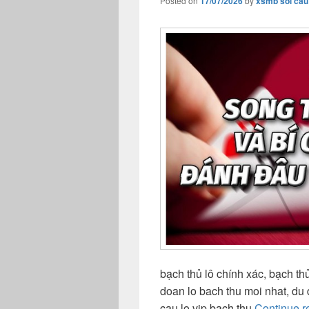
Posted on
17/07/2026
by
xsmb soi cau 
bạch thủ lô chính xác, bạch thủ
doan lo bach thu moi nhat, du d
cau lo vip bach thu
Continue 