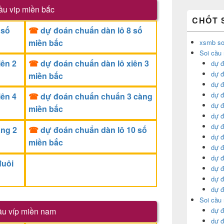
ầu vip miền bắc
CHỐT 
 số
☎
dự đoán chuẩn dàn lô 8 số
miền bắc
xsmb so
Soi cầu 
iên 2
☎
dự đoán chuẩn dàn lô xiên 3
dự đ
dự đ
miền bắc
dự đ
dự đ
iên 4
☎
dự đoán chuẩn chuẩn 3 càng
dự đ
miền bắc
dự đ
dự đ
àng 2
☎
dự đoán chuẩn dàn lô 10 số
dự đ
miền bắc
dự đ
dự đ
đuôi
dự đ
dự đ
dự đ
Soi cầu
dự đ
ầu víp miền nam
dự đ