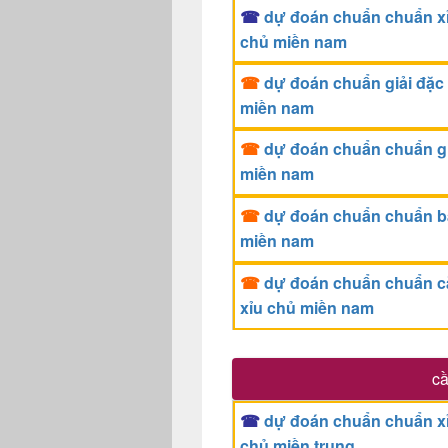
☎
dự đoán chuẩn chuẩn x
chủ miền nam
☎
dự đoán chuẩn giải đặc 
miền nam
☎
dự đoán chuẩn chuẩn gi
miền nam
☎
dự đoán chuẩn chuẩn b
miền nam
☎
dự đoán chuẩn chuẩn c
xỉu chủ miền nam
cầ
☎
dự đoán chuẩn chuẩn x
chủ miền trung