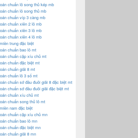
oán chuẩn lô song thủ kép mb
oán chuẩn lô song thủ mb
oán chuẩn víp 3 càng mb
oán chuẩn xiên 2 lô mb
oán chuẩn xiên 3 lô mb
oán chuẩn xiên 4 lô mb
miền trung đặc biệt
oán chuẩn bao lô mt
oán chuẩn cặp xíu chủ mt
oán chuẩn đặc biệt mt
oán chuẩn giải 8 mt
oán chuẩn lô 3 số mt
oán chuẩn sớ đầu đuôi giải 8 đặc biệt mt
oán chuẩn sớ đầu đuôi giải đặc biệt mt
oán chuẩn xíu chủ mt
oán chuẩn song thủ lô mt
 miền nam đặc biệt
oán chuẩn cặp xíu chủ mn
oán chuẩn bao lô mn
oán chuẩn đặc biệt mn
oán chuẩn giải 8 mn