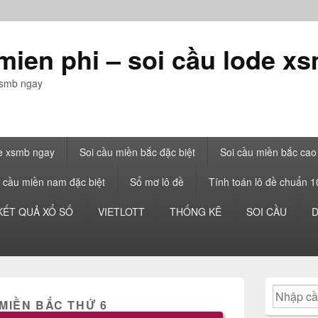
mien phi – soi cầu lode x
 xsmb ngay
de xsmb ngay
Soi cầu miền bắc đặc biệt
Soi cầu miền bắc cao
i cầu miền nam đặc biệt
Sổ mơ lô đề
Tính toán lô đề chuẩn 1
KẾT QUẢ XỔ SỐ
VIETLOTT
THỐNG KÊ
SOI CẦU
D
Primary
Sidebar
 MIỀN BẮC THỨ 6
Widget