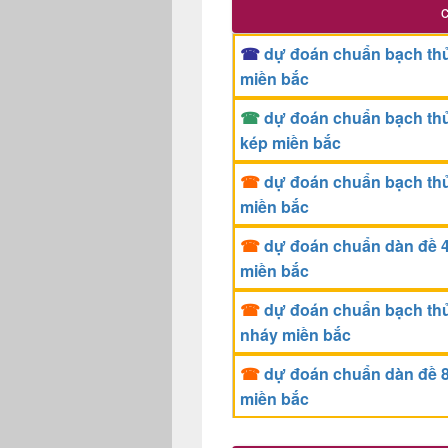
☎
dự đoán chuẩn bạch thủ
miền bắc
☎
dự đoán chuẩn bạch thủ
kép miền bắc
☎
dự đoán chuẩn bạch th
miền bắc
☎
dự đoán chuẩn dàn đề 4
miền bắc
☎
dự đoán chuẩn bạch thủ
nháy miền bắc
☎
dự đoán chuẩn dàn đề 8
miền bắc