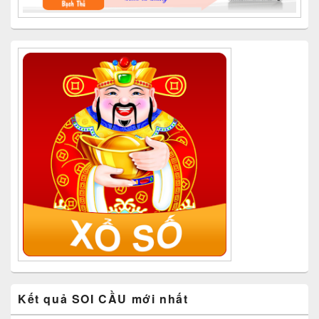
Kết quả SOI CẦU mới nhất