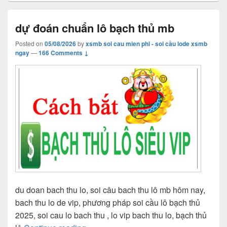
dự đoán chuẩn lô bạch thủ mb
Posted on
05/08/2026
by
xsmb soi cau mien phi - soi cầu lode xsmb
ngay
—
166 Comments ↓
du doan bach thu lo, soi câu bach thu lô mb hôm nay,
bach thu lo de vip, phương pháp soi cầu lô bạch thủ
2025, soi cau lo bach thu , lo vip bach thu lo, bạch thủ