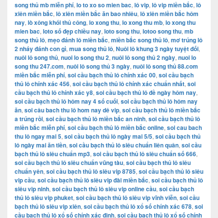
song thủ mb miễn phí
,
lo to xo so mien bac
,
lô vip
,
lô vip miền bắc
,
lô
xiên miền bắc
,
lô xiên miền bắc ăn bao nhiêu
,
lô xiên miền bắc hôm
nay
,
lò xông khói thủ công
,
lo xong thu
,
lo xong thu mb
,
lo xong thu
mien bac
,
loto số đẹp chiều nay
,
loto song thu
,
lotoo song thu
,
mb
song thủ lô
,
mẹo đánh lô miền bắc
,
miền bắc song thủ lô
,
mơ trúng lô
2 nháy đánh con gì
,
mua song thủ lô
,
Nuôi lô khung 3 ngày tuyệt đối
,
nuôi lô song thủ
,
nuoi lo song thu 2
,
nuôi lô song thủ 2 ngày
,
nuoi lo
song thu 247.com
,
nuôi lô song thủ 3 ngày
,
nuôi lô song thủ 88.com
miền bắc miễn phí
,
soi cầu bạch thủ lô chính xác 00
,
soi cầu bạch
thủ lô chính xác 456
,
soi cầu bạch thủ lô chính xác chuẩn nhất
,
soi
cầu bạch thủ lô chính xác y8
,
soi cầu bạch thủ lô đề ngày hôm nay
,
soi cầu bạch thủ lô hôm nay 4 số cuối
,
soi cầu bạch thủ lô hôm nay
ăn
,
soi câu bach thu lô hom nay dê vip
,
soi cầu bạch thủ lô miền bắc
a trúng rồi
,
soi cầu bạch thủ lô miền bắc an ninh
,
soi cầu bạch thủ lô
miền bắc miễn phí
,
soi cầu bạch thủ lô miền bắc online
,
soi cau bach
thu lô ngay mai 5
,
soi cầu bạch thủ lô ngày mai 5/5
,
soi cầu bạch thủ
lô ngày mai ăn tiền
,
soi cầu bạch thủ lô siêu chuẩn liên quân
,
soi cầu
bạch thủ lô siêu chuẩn mp3
,
soi cầu bạch thủ lô siêu chuẩn số 666
,
soi cầu bạch thủ lô siêu chuẩn vũng tàu
,
soi cầu bạch thủ lô siêu
chuẩn yên
,
soi cầu bạch thủ lô siêu vip 8785
,
soi cầu bạch thủ lô siêu
vip cầu
,
soi cầu bạch thủ lô siêu vip đài miền bắc
,
soi cầu bạch thủ lô
siêu vip ninh
,
soi cầu bạch thủ lô siêu vip online cầu
,
soi cầu bạch
thủ lô siêu vip phuket
,
soi cầu bạch thủ lô siêu vip vĩnh viễn
,
soi cầu
bạch thủ lô siêu vip xiên
,
soi cầu bạch thủ lô xổ số chính xác 678
,
soi
cầu bạch thủ lô xổ số chính xác định
,
soi cầu bạch thủ lô xổ số chính