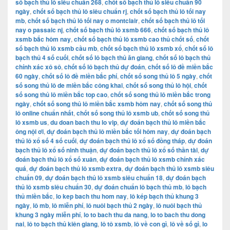
số bạch thủ lô siêu chuẩn 268
,
chốt số bạch thủ lô siêu chuẩn 90
ngày
,
chốt số bạch thủ lô siêu chuẩn rj
,
chốt số bạch thủ lô tối nay
mb
,
chốt số bạch thủ lô tối nay o montclair
,
chốt số bạch thủ lô tối
nay o passaic nj
,
chốt số bạch thủ lô xsmb 666
,
chốt số bạch thủ lô
xsmb bắc hôm nay
,
chốt số bạch thủ lô xsmb cao thủ chốt số
,
chốt
số bạch thủ lô xsmb cầu mb
,
chốt số bạch thủ lô xsmb xổ
,
chốt số lô
bạch thủ 4 số cuối
,
chốt số lô bạch thủ ăn giang
,
chốt số lô bạch thủ
chính xác xô sô
,
chốt số lô bạch thủ dự đoán
,
chốt số lô đề miền bắc
60 ngày
,
chốt số lô đề miền bắc phí
,
chốt số song thủ lô 5 ngày
,
chốt
số song thủ lô de miền bắc công khai
,
chốt số song thủ lô hội
,
chốt
số song thủ lô miền bắc top cao
,
chốt số song thủ lô miền bắc trong
ngày
,
chốt số song thủ lô miền bắc xsmb hôm nay
,
chốt số song thủ
lô online chuẩn nhất
,
chốt số song thủ lô xsmb ub
,
chốt số song thủ
lô xsmb us
,
du doan bach thu lo vip
,
dự đoán bạch thủ lô miền bắc
ông nội ơi
,
dự đoán bạch thủ lô miền bắc tối hôm nay
,
dự đoán bạch
thủ lô xổ số 4 số cuối
,
dự đoán bạch thủ lô xổ số đồng tháp
,
dự đoán
bạch thủ lô xổ số ninh thuận
,
dự đoán bạch thủ lô xổ số thần tài
,
dự
đoán bạch thủ lô xổ số xuân
,
dự đoán bạch thủ lô xsmb chính xác
quá
,
dự đoán bạch thủ lô xsmb extra
,
dự đoán bạch thủ lô xsmb siêu
chuẩn 09
,
dự đoán bạch thủ lô xsmb siêu chuẩn 18
,
dự đoán bạch
thủ lô xsmb siêu chuẩn 30
,
dự đoán chuẩn lô bạch thủ mb
,
lô bạch
thủ miền bắc
,
lo kep bach thu hom nay
,
lô kép bạch thủ khung 3
ngày
,
lô mb
,
lô miễn phí
,
lô nuôi bạch thủ 2 ngày
,
lô nuôi bạch thủ
khung 3 ngày miễn phí
,
lo to bach thu da nang
,
lo to bach thu dong
nai
,
lô to bạch thủ kiên giang
,
lô tô xsmb
,
lô về con gì
,
lô về số gì
,
lo