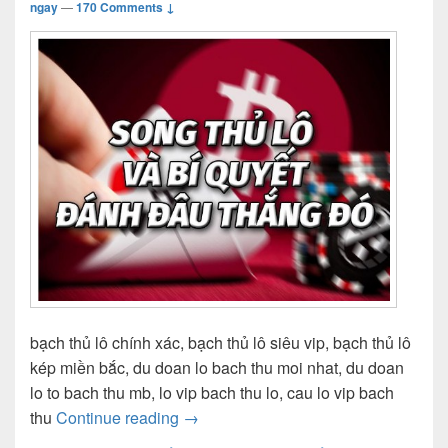
ngay
—
170 Comments ↓
bạch thủ lô chính xác, bạch thủ lô siêu vip, bạch thủ lô
kép miền bắc, du doan lo bach thu moi nhat, du doan
lo to bach thu mb, lo vip bach thu lo, cau lo vip bach
dự đoán chuẩn lô song thủ mb
thu
Continue reading
→