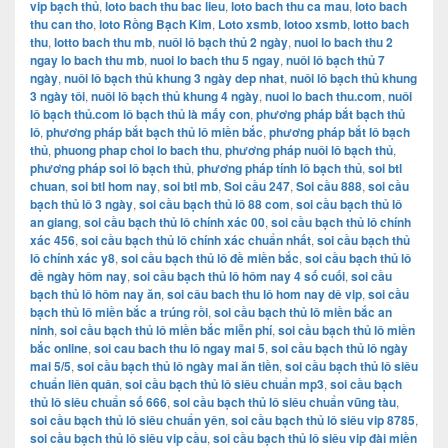
vip bạch thủ
,
loto bach thu bac lieu
,
loto bach thu ca mau
,
loto bach
thu can tho
,
loto Rồng Bạch Kim
,
Loto xsmb
,
lotoo xsmb
,
lotto bach
thu
,
lotto bach thu mb
,
nuôi lô bạch thủ 2 ngày
,
nuoi lo bach thu 2
ngay lo bach thu mb
,
nuoi lo bach thu 5 ngay
,
nuôi lô bạch thủ 7
ngày
,
nuôi lô bạch thủ khung 3 ngày dep nhat
,
nuôi lô bạch thủ khung
3 ngày tôi
,
nuôi lô bạch thủ khung 4 ngày
,
nuoi lo bach thu.com
,
nuôi
lô bạch thủ.com lô bạch thủ là mấy con
,
phương pháp bắt bạch thủ
lô
,
phương pháp bắt bạch thủ lô miền bắc
,
phương pháp bắt lô bạch
thủ
,
phuong phap choi lo bach thu
,
phương pháp nuôi lô bạch thủ
,
phương pháp soi lô bạch thủ
,
phương pháp tính lô bạch thủ
,
soi btl
chuan
,
soi btl hom nay
,
soi btl mb
,
Soi cầu 247
,
Soi cầu 888
,
soi cầu
bạch thủ lô 3 ngày
,
soi cầu bạch thủ lô 88 com
,
soi cầu bạch thủ lô
an giang
,
soi cầu bạch thủ lô chính xác 00
,
soi cầu bạch thủ lô chính
xác 456
,
soi cầu bạch thủ lô chính xác chuẩn nhất
,
soi cầu bạch thủ
lô chính xác y8
,
soi cầu bạch thủ lô đề miền bắc
,
soi cầu bạch thủ lô
đề ngày hôm nay
,
soi cầu bạch thủ lô hôm nay 4 số cuối
,
soi cầu
bạch thủ lô hôm nay ăn
,
soi câu bach thu lô hom nay dê vip
,
soi cầu
bạch thủ lô miền bắc a trúng rồi
,
soi cầu bạch thủ lô miền bắc an
ninh
,
soi cầu bạch thủ lô miền bắc miễn phí
,
soi cầu bạch thủ lô miền
bắc online
,
soi cau bach thu lô ngay mai 5
,
soi cầu bạch thủ lô ngày
mai 5/5
,
soi cầu bạch thủ lô ngày mai ăn tiền
,
soi cầu bạch thủ lô siêu
chuẩn liên quân
,
soi cầu bạch thủ lô siêu chuẩn mp3
,
soi cầu bạch
thủ lô siêu chuẩn số 666
,
soi cầu bạch thủ lô siêu chuẩn vũng tàu
,
soi cầu bạch thủ lô siêu chuẩn yên
,
soi cầu bạch thủ lô siêu vip 8785
,
soi cầu bạch thủ lô siêu vip cầu
,
soi cầu bạch thủ lô siêu vip đài miền