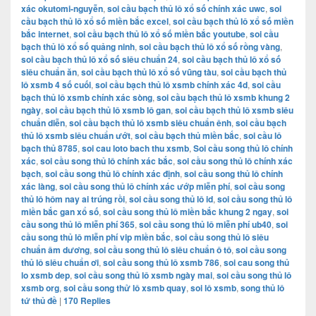
xác okutomi-nguyễn
,
soi cầu bạch thủ lô xổ số chính xác uwc
,
soi
cầu bạch thủ lô xổ số miền bắc excel
,
soi cầu bạch thủ lô xổ số miền
bắc internet
,
soi cầu bạch thủ lô xổ số miền bắc youtube
,
soi cầu
bạch thủ lô xổ số quảng ninh
,
soi cầu bạch thủ lô xổ số rồng vàng
,
soi cầu bạch thủ lô xổ số siêu chuẩn 24
,
soi cầu bạch thủ lô xổ số
siêu chuẩn ăn
,
soi cầu bạch thủ lô xổ số vũng tàu
,
soi cầu bạch thủ
lô xsmb 4 số cuối
,
soi cầu bạch thủ lô xsmb chính xác 4d
,
soi cầu
bạch thủ lô xsmb chính xác sòng
,
soi cầu bạch thủ lô xsmb khung 2
ngày
,
soi cầu bạch thủ lô xsmb lô gan
,
soi cầu bạch thủ lô xsmb siêu
chuẩn diễn
,
soi cầu bạch thủ lô xsmb siêu chuẩn ênh
,
soi cầu bạch
thủ lô xsmb siêu chuẩn ướt
,
soi cầu bạch thủ miền bắc
,
soi cầu lô
bạch thủ 8785
,
soi cau loto bach thu xsmb
,
Soi cầu song thủ lô chính
xác
,
soi cầu song thủ lô chính xác bắc
,
soi cầu song thủ lô chính xác
bạch
,
soi cầu song thủ lô chính xác định
,
soi cầu song thủ lô chính
xác làng
,
soi cầu song thủ lô chính xác ướp miễn phí
,
soi cầu song
thủ lô hôm nay ai trúng rồi
,
soi cầu song thủ lô id
,
soi cầu song thủ lô
miền bắc gan xổ số
,
soi cầu song thủ lô miền bắc khung 2 ngay
,
soi
cầu song thủ lô miễn phí 365
,
soi cầu song thủ lô miễn phí ub40
,
soi
cầu song thủ lô miễn phí vip miền bắc
,
soi cầu song thủ lô siêu
chuẩn âm dương
,
soi cầu song thủ lô siêu chuẩn ô tô
,
soi cầu song
thủ lô siêu chuẩn ơi
,
soi cầu song thủ lô xsmb 786
,
soi cau song thủ
lo xsmb dep
,
soi cầu song thủ lô xsmb ngày mai
,
soi cầu song thủ lô
xsmb org
,
soi cầu song thử lô xsmb quay
,
soi lô xsmb
,
song thủ lô
tứ thủ đề
|
170
Replies