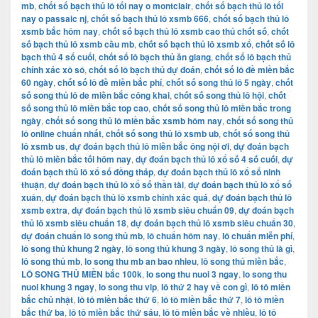
mb
,
chốt số bạch thủ lô tối nay o montclair
,
chốt số bạch thủ lô tối
nay o passaic nj
,
chốt số bạch thủ lô xsmb 666
,
chốt số bạch thủ lô
xsmb bắc hôm nay
,
chốt số bạch thủ lô xsmb cao thủ chốt số
,
chốt
số bạch thủ lô xsmb cầu mb
,
chốt số bạch thủ lô xsmb xổ
,
chốt số lô
bạch thủ 4 số cuối
,
chốt số lô bạch thủ ăn giang
,
chốt số lô bạch thủ
chính xác xô sô
,
chốt số lô bạch thủ dự đoán
,
chốt số lô đề miền bắc
60 ngày
,
chốt số lô đề miền bắc phí
,
chốt số song thủ lô 5 ngày
,
chốt
số song thủ lô de miền bắc công khai
,
chốt số song thủ lô hội
,
chốt
số song thủ lô miền bắc top cao
,
chốt số song thủ lô miền bắc trong
ngày
,
chốt số song thủ lô miền bắc xsmb hôm nay
,
chốt số song thủ
lô online chuẩn nhất
,
chốt số song thủ lô xsmb ub
,
chốt số song thủ
lô xsmb us
,
dự đoán bạch thủ lô miền bắc ông nội ơi
,
dự đoán bạch
thủ lô miền bắc tối hôm nay
,
dự đoán bạch thủ lô xổ số 4 số cuối
,
dự
đoán bạch thủ lô xổ số đồng tháp
,
dự đoán bạch thủ lô xổ số ninh
thuận
,
dự đoán bạch thủ lô xổ số thần tài
,
dự đoán bạch thủ lô xổ số
xuân
,
dự đoán bạch thủ lô xsmb chính xác quá
,
dự đoán bạch thủ lô
xsmb extra
,
dự đoán bạch thủ lô xsmb siêu chuẩn 09
,
dự đoán bạch
thủ lô xsmb siêu chuẩn 18
,
dự đoán bạch thủ lô xsmb siêu chuẩn 30
,
dự đoán chuẩn lô song thủ mb
,
lô chuẩn hôm nay
,
lô chuẩn miễn phí
,
lô song thủ khung 2 ngày
,
lô song thủ khung 3 ngày
,
lô song thủ là gì
,
lô song thủ mb
,
lo song thu mb an bao nhieu
,
lô song thủ miền bắc
,
LÔ SONG THỦ MIỀN bắc 100k
,
lo song thu nuoi 3 ngay
,
lo song thu
nuoi khung 3 ngay
,
lo song thu vip
,
lô thứ 2 hay về con gì
,
lô tô miền
bắc chủ nhật
,
lô tô miền bắc thứ 6
,
lô tô miền bắc thứ 7
,
lô tô miền
bắc thứ ba
,
lô tô miền bắc thứ sáu
,
lô tô miền bắc về nhiều
,
lô tô