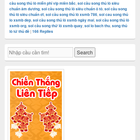
cầu song thủ lô miễn phí vip miền bắc
,
soi cầu song thủ lô siêu
chuẩn âm dương
,
soi cầu song thủ lô siêu chuẩn ô tô
,
soi cầu song
thủ lô siêu chuẩn ơi
,
soi cầu song thủ lô xsmb 786
,
soi cau song thủ
lo xsmb dep
,
soi cầu song thủ lô xsmb ngày mai
,
soi cầu song thủ lô
xsmb org
,
soi cầu song thử lô xsmb quay
,
soi lo bach thu
,
song thủ
lô tứ thủ đề
|
166
Replies
Primary
Search
Sidebar
Widget
Area