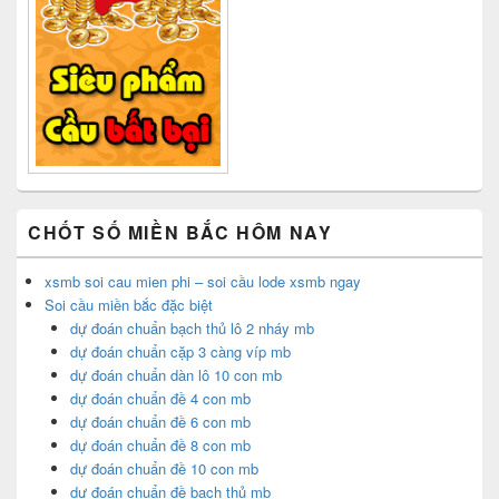
CHỐT SỐ MIỀN BẮC HÔM NAY
xsmb soi cau mien phi – soi cầu lode xsmb ngay
Soi cầu miền bắc đặc biệt
dự đoán chuẩn bạch thủ lô 2 nháy mb
dự đoán chuẩn cặp 3 càng víp mb
dự đoán chuẩn dàn lô 10 con mb
dự đoán chuẩn đề 4 con mb
dự đoán chuẩn đề 6 con mb
dự đoán chuẩn đề 8 con mb
dự đoán chuẩn đề 10 con mb
dự đoán chuẩn đề bạch thủ mb