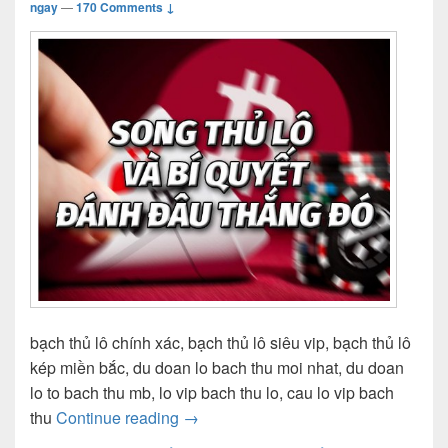
ngay
—
170 Comments ↓
bạch thủ lô chính xác, bạch thủ lô siêu vip, bạch thủ lô
kép miền bắc, du doan lo bach thu moi nhat, du doan
lo to bach thu mb, lo vip bach thu lo, cau lo vip bach
dự đoán chuẩn lô song thủ mb
thu
Continue reading
→