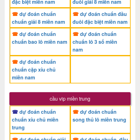
đặc biệt miền nam
đuôi giải 8 miền nam
☎
dự đoán chuẩn
☎
dự đoán chuẩn đầu
chuẩn giải 8 miền nam
đuôi đặc biệt miền nam
☎
dự đoán chuẩn
☎
dự đoán chuẩn
chuẩn bao lô miền nam
chuẩn lô 3 số miền
nam
☎
dự đoán chuẩn
chuẩn cặp xỉu chủ
miền nam
cầu vip miền trung
☎
dự đoán chuẩn
☎
dự đoán chuẩn
chuẩn xỉu chủ miền
song thủ lô miền trung
trung
☎
dự đoán chuẩn giải
☎
dự đoán chuẩn đầu