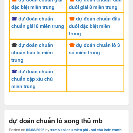
đặc biệt miền trung
đuôi giải 8 miền trung
☎
dự đoán chuẩn
☎
dự đoán chuẩn đầu
chuẩn giải 8 miền trung
đuôi đặc biệt miền
trung
☎
dự đoán chuẩn
☎
dự đoán chuẩn lô 3
chuẩn bao lô miền
số miền trung
trung
☎
dự đoán chuẩn
chuẩn cặp xỉu chủ
miền trung
dự đoán chuẩn lô song thủ mb
Posted on
05/08/2026
by
xsmb soi cau mien phi - soi cầu lode xsmb