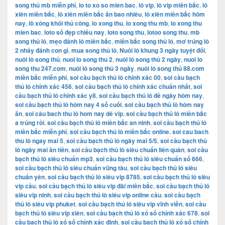
song thủ mb miễn phí
,
lo to xo so mien bac
,
lô vip
,
lô vip miền bắc
,
lô
xiên miền bắc
,
lô xiên miền bắc ăn bao nhiêu
,
lô xiên miền bắc hôm
nay
,
lò xông khói thủ công
,
lo xong thu
,
lo xong thu mb
,
lo xong thu
mien bac
,
loto số đẹp chiều nay
,
loto song thu
,
lotoo song thu
,
mb
song thủ lô
,
mẹo đánh lô miền bắc
,
miền bắc song thủ lô
,
mơ trúng lô
2 nháy đánh con gì
,
mua song thủ lô
,
Nuôi lô khung 3 ngày tuyệt đối
,
nuôi lô song thủ
,
nuoi lo song thu 2
,
nuôi lô song thủ 2 ngày
,
nuoi lo
song thu 247.com
,
nuôi lô song thủ 3 ngày
,
nuôi lô song thủ 88.com
miền bắc miễn phí
,
soi cầu bạch thủ lô chính xác 00
,
soi cầu bạch
thủ lô chính xác 456
,
soi cầu bạch thủ lô chính xác chuẩn nhất
,
soi
cầu bạch thủ lô chính xác y8
,
soi cầu bạch thủ lô đề ngày hôm nay
,
soi cầu bạch thủ lô hôm nay 4 số cuối
,
soi cầu bạch thủ lô hôm nay
ăn
,
soi câu bach thu lô hom nay dê vip
,
soi cầu bạch thủ lô miền bắc
a trúng rồi
,
soi cầu bạch thủ lô miền bắc an ninh
,
soi cầu bạch thủ lô
miền bắc miễn phí
,
soi cầu bạch thủ lô miền bắc online
,
soi cau bach
thu lô ngay mai 5
,
soi cầu bạch thủ lô ngày mai 5/5
,
soi cầu bạch thủ
lô ngày mai ăn tiền
,
soi cầu bạch thủ lô siêu chuẩn liên quân
,
soi cầu
bạch thủ lô siêu chuẩn mp3
,
soi cầu bạch thủ lô siêu chuẩn số 666
,
soi cầu bạch thủ lô siêu chuẩn vũng tàu
,
soi cầu bạch thủ lô siêu
chuẩn yên
,
soi cầu bạch thủ lô siêu vip 8785
,
soi cầu bạch thủ lô siêu
vip cầu
,
soi cầu bạch thủ lô siêu vip đài miền bắc
,
soi cầu bạch thủ lô
siêu vip ninh
,
soi cầu bạch thủ lô siêu vip online cầu
,
soi cầu bạch
thủ lô siêu vip phuket
,
soi cầu bạch thủ lô siêu vip vĩnh viễn
,
soi cầu
bạch thủ lô siêu vip xiên
,
soi cầu bạch thủ lô xổ số chính xác 678
,
soi
cầu bạch thủ lô xổ số chính xác định
,
soi cầu bạch thủ lô xổ số chính