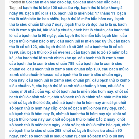
Posted in
Soi cầu miền bắc cao cấp
,
Soi cầu miền bắc đặc biệt
|
Tagged
bạch thủ lô kép 100 cầu siêu vip
,
bạch thủ lô kép khung 2
ngày 88
,
bạch thủ lô là sao
,
bạch thủ lô miền bắc 17 tháng 11
,
bạch
thủ lô miền bắc ăn bao nhiều
,
bạch thủ lô miền bắc hôm nay
,
bạch
thủ lô siêu chuẩn khung 7 ngày
,
bạch thủ lô và độc thủ lô là gì
,
bạch
thủ lô xsmb gia lai
,
bắt lô kép chuẩn
,
cách bắt lô chuẩn
,
cầu bạch thủ
lô
,
cầu bạch thủ lô 90 ngày
,
cầu bạch thủ lô miền bắc bạch kim
,
cầu
bạch thủ lô miền bắc ơ mỹ
,
cầu bạch thủ lô miền bắc uy tín
,
cầu bạch
thủ lô xổ số 123
,
cầu bạch thủ lô xổ số 366
,
cầu bạch thủ lô xổ số
9999
,
cầu bạch thủ lô xổ số everest
,
cầu bạch thủ lô xổ số miền bắc
kê
,
cầu bạch thủ lô xsmb chính xác qq
,
cầu bạch thủ lô xsmb com
,
cầu bạch thủ lô xsmb siêu chuẩn 789
,
cầu bạch thủ lô xsmb siêu
chuẩn đề
,
cầu bạch thủ lô xsmb siêu chuẩn kép 100
,
cầu bạch thủ lô
xsmb siêu chuẩn khusus
,
cầu bạch thủ lô xsmb siêu chuẩn ngày
hôm nay
,
cầu bạch thủ lô xsmb siêu chuẩn phí
,
cầu bạch thủ lô xsmb
siêu chuẩn về
,
cầu bạch thủ lô xsmb siêu chuẩn y khoa
,
cầu lô ăn
thông mới nhất
,
cầu víp
,
chốt bạch thủ lô miền bắc hôm nay
,
chốt số
bạch thủ lô chính xác it
,
chốt số bạch thủ lô chính xác nhất miền bắc
,
chốt số bạch thủ lô êđê
,
chốt số bạch thủ lô hôm nay ăn cái gì
,
chốt
số bạch thủ lô hôm nay cặp
,
chốt số bạch thủ lô hôm nay đẹp
,
chốt
số bạch thủ lô hôm nay là
,
chốt số bạch thủ lô hôm nay sjc
,
chốt số
bạch thủ lô hôm nay uw
,
chốt số bạch thủ lô miền bắc 2 ngày
,
chốt
số bạch thủ lô miền bắc ngày
,
chốt số bạch thủ lô miền bắc quả
,
chốt
số bạch thủ lô siêu chuẩn 268
,
chốt số bạch thủ lô siêu chuẩn 90
ngày
,
chốt số bạch thủ lô siêu chuẩn rj
,
chốt số bạch thủ lô tối nay