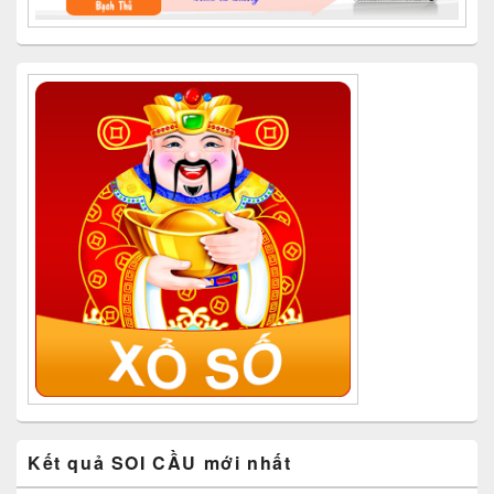
Kết quả SOI CẦU mới nhất