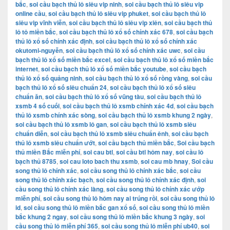
bắc
,
soi cầu bạch thủ lô siêu vip ninh
,
soi cầu bạch thủ lô siêu vip
online cầu
,
soi cầu bạch thủ lô siêu vip phuket
,
soi cầu bạch thủ lô
siêu vip vĩnh viễn
,
soi cầu bạch thủ lô siêu vip xiên
,
soi cầu bạch thủ
lô tô miền bắc
,
soi cầu bạch thủ lô xổ số chính xác 678
,
soi cầu bạch
thủ lô xổ số chính xác định
,
soi cầu bạch thủ lô xổ số chính xác
okutomi-nguyễn
,
soi cầu bạch thủ lô xổ số chính xác uwc
,
soi cầu
bạch thủ lô xổ số miền bắc excel
,
soi cầu bạch thủ lô xổ số miền bắc
internet
,
soi cầu bạch thủ lô xổ số miền bắc youtube
,
soi cầu bạch
thủ lô xổ số quảng ninh
,
soi cầu bạch thủ lô xổ số rồng vàng
,
soi cầu
bạch thủ lô xổ số siêu chuẩn 24
,
soi cầu bạch thủ lô xổ số siêu
chuẩn ăn
,
soi cầu bạch thủ lô xổ số vũng tàu
,
soi cầu bạch thủ lô
xsmb 4 số cuối
,
soi cầu bạch thủ lô xsmb chính xác 4d
,
soi cầu bạch
thủ lô xsmb chính xác sòng
,
soi cầu bạch thủ lô xsmb khung 2 ngày
,
soi cầu bạch thủ lô xsmb lô gan
,
soi cầu bạch thủ lô xsmb siêu
chuẩn diễn
,
soi cầu bạch thủ lô xsmb siêu chuẩn ênh
,
soi cầu bạch
thủ lô xsmb siêu chuẩn ướt
,
soi cầu bạch thủ miền bắc
,
Soi cầu bạch
thủ miền Bắc miễn phí
,
soi cau btl
,
soi cầu btl hôm nay
,
soi cầu lô
bạch thủ 8785
,
soi cau loto bach thu xsmb
,
soi cau mb hnay
,
Soi cầu
song thủ lô chính xác
,
soi cầu song thủ lô chính xác bắc
,
soi cầu
song thủ lô chính xác bạch
,
soi cầu song thủ lô chính xác định
,
soi
cầu song thủ lô chính xác làng
,
soi cầu song thủ lô chính xác ướp
miễn phí
,
soi cầu song thủ lô hôm nay ai trúng rồi
,
soi cầu song thủ lô
id
,
soi cầu song thủ lô miền bắc gan xổ số
,
soi cầu song thủ lô miền
bắc khung 2 ngay
,
soi cầu song thủ lô miền bắc khung 3 ngày
,
soi
cầu song thủ lô miễn phí 365
,
soi cầu song thủ lô miễn phí ub40
,
soi