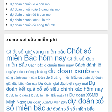
dự đoán chuẩn lô 4 con mb
dự đoán chuẩn cặp 3 càng víp mb
dự đoán chuẩn đề 8 con mb
dự đoán chuẩn xiên 2 lô mb
dự đoán chuẩn đề song thủ mb
xsmb soi cầu miễn phí
Chốt số
Chốt số giờ vàng miền bắc
miền Bắc hôm nay
Chốt số đẹp
miền Bắc
Cách đánh lô
Cách bắt lô chuẩn theo ngày
du doan xsmb
ngày nào cũng trúng
dàn 3
Dàn de 3 càng miền Bắc
dự đoán
càng đánh quanh năm
dự đoán
Dự
Dự đoán giải đặc biệt ngày mai
giải đặc biệt hôm nay
đoán kết quả xổ số siêu chính xác hôm nay
Dự đoán XSMB
Dự đoán lô xiên 2
Dự đoán miền Bắc ngày 11
dự đoán xổ
Minh Ngọc
Dự đoán XSMB VIP 26h
số miền bắc
dự đoán xổ số miền bắc