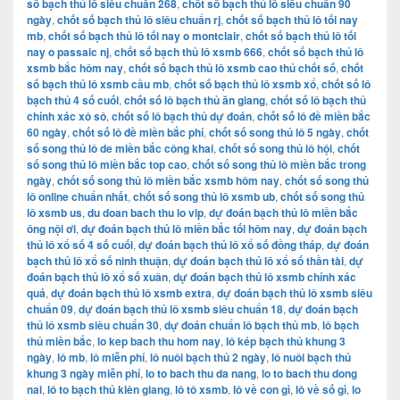
số bạch thủ lô siêu chuẩn 268
,
chốt số bạch thủ lô siêu chuẩn 90
ngày
,
chốt số bạch thủ lô siêu chuẩn rj
,
chốt số bạch thủ lô tối nay
mb
,
chốt số bạch thủ lô tối nay o montclair
,
chốt số bạch thủ lô tối
nay o passaic nj
,
chốt số bạch thủ lô xsmb 666
,
chốt số bạch thủ lô
xsmb bắc hôm nay
,
chốt số bạch thủ lô xsmb cao thủ chốt số
,
chốt
số bạch thủ lô xsmb cầu mb
,
chốt số bạch thủ lô xsmb xổ
,
chốt số lô
bạch thủ 4 số cuối
,
chốt số lô bạch thủ ăn giang
,
chốt số lô bạch thủ
chính xác xô sô
,
chốt số lô bạch thủ dự đoán
,
chốt số lô đề miền bắc
60 ngày
,
chốt số lô đề miền bắc phí
,
chốt số song thủ lô 5 ngày
,
chốt
số song thủ lô de miền bắc công khai
,
chốt số song thủ lô hội
,
chốt
số song thủ lô miền bắc top cao
,
chốt số song thủ lô miền bắc trong
ngày
,
chốt số song thủ lô miền bắc xsmb hôm nay
,
chốt số song thủ
lô online chuẩn nhất
,
chốt số song thủ lô xsmb ub
,
chốt số song thủ
lô xsmb us
,
du doan bach thu lo vip
,
dự đoán bạch thủ lô miền bắc
ông nội ơi
,
dự đoán bạch thủ lô miền bắc tối hôm nay
,
dự đoán bạch
thủ lô xổ số 4 số cuối
,
dự đoán bạch thủ lô xổ số đồng tháp
,
dự đoán
bạch thủ lô xổ số ninh thuận
,
dự đoán bạch thủ lô xổ số thần tài
,
dự
đoán bạch thủ lô xổ số xuân
,
dự đoán bạch thủ lô xsmb chính xác
quá
,
dự đoán bạch thủ lô xsmb extra
,
dự đoán bạch thủ lô xsmb siêu
chuẩn 09
,
dự đoán bạch thủ lô xsmb siêu chuẩn 18
,
dự đoán bạch
thủ lô xsmb siêu chuẩn 30
,
dự đoán chuẩn lô bạch thủ mb
,
lô bạch
thủ miền bắc
,
lo kep bach thu hom nay
,
lô kép bạch thủ khung 3
ngày
,
lô mb
,
lô miễn phí
,
lô nuôi bạch thủ 2 ngày
,
lô nuôi bạch thủ
khung 3 ngày miễn phí
,
lo to bach thu da nang
,
lo to bach thu dong
nai
,
lô to bạch thủ kiên giang
,
lô tô xsmb
,
lô về con gì
,
lô về số gì
,
lo