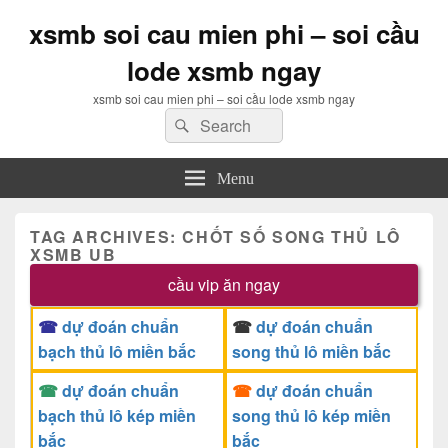
xsmb soi cau mien phi – soi cầu
lode xsmb ngay
xsmb soi cau mien phi – soi cầu lode xsmb ngay
Search
Search
for:
Menu
TAG ARCHIVES:
CHỐT SỐ SONG THỦ LÔ
XSMB UB
cầu vip ăn ngay
☎
dự đoán chuẩn
☎
dự đoán chuẩn
bạch thủ lô miền bắc
song thủ lô miền bắc
☎
dự đoán chuẩn
☎
dự đoán chuẩn
bạch thủ lô kép miền
song thủ lô kép miền
bắc
bắc