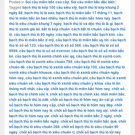
Posted in
Soi cầu miền bắc cao cấp
,
Soi cầu miền bắc đặc biệt
|
Tagged
bạch thủ lô kép 100 cầu siêu vip
,
bạch thủ lô kép khung 2
ngày 88
,
bạch thủ lô là sao
,
bạch thủ lô miền bắc 17 tháng 11
,
bạch
thủ lô miền bắc ăn bao nhiều
,
bạch thủ lô miền bắc hôm nay
,
bạch
thủ lô siêu chuẩn khung 7 ngày
,
bạch thủ lô và độc thủ lô là gì
,
bạch
thủ lô xsmb gia lai
,
bắt lô kép chuẩn
,
cách bắt lô chuẩn
,
cầu bạch thủ
lô
,
cầu bạch thủ lô 90 ngày
,
cầu bạch thủ lô miền bắc bạch kim
,
cầu
bạch thủ lô miền bắc ơ mỹ
,
cầu bạch thủ lô miền bắc uy tín
,
cầu bạch
thủ lô xổ số 123
,
cầu bạch thủ lô xổ số 366
,
cầu bạch thủ lô xổ số
9999
,
cầu bạch thủ lô xổ số everest
,
cầu bạch thủ lô xổ số miền bắc
kê
,
cầu bạch thủ lô xsmb chính xác qq
,
cầu bạch thủ lô xsmb com
,
cầu bạch thủ lô xsmb siêu chuẩn 789
,
cầu bạch thủ lô xsmb siêu
chuẩn đề
,
cầu bạch thủ lô xsmb siêu chuẩn kép 100
,
cầu bạch thủ lô
xsmb siêu chuẩn khusus
,
cầu bạch thủ lô xsmb siêu chuẩn ngày
hôm nay
,
cầu bạch thủ lô xsmb siêu chuẩn phí
,
cầu bạch thủ lô xsmb
siêu chuẩn về
,
cầu bạch thủ lô xsmb siêu chuẩn y khoa
,
cầu lô ăn
thông mới nhất
,
cầu víp
,
chốt bạch thủ lô miền bắc hôm nay
,
chốt số
bạch thủ lô chính xác it
,
chốt số bạch thủ lô chính xác nhất miền bắc
,
chốt số bạch thủ lô êđê
,
chốt số bạch thủ lô hôm nay ăn cái gì
,
chốt
số bạch thủ lô hôm nay cặp
,
chốt số bạch thủ lô hôm nay đẹp
,
chốt
số bạch thủ lô hôm nay là
,
chốt số bạch thủ lô hôm nay sjc
,
chốt số
bạch thủ lô hôm nay uw
,
chốt số bạch thủ lô miền bắc 2 ngày
,
chốt
số bạch thủ lô miền bắc ngày
,
chốt số bạch thủ lô miền bắc quả
,
chốt
số bạch thủ lô siêu chuẩn 268
,
chốt số bạch thủ lô siêu chuẩn 90
ngày
,
chốt số bạch thủ lô siêu chuẩn rj
,
chốt số bạch thủ lô tối nay