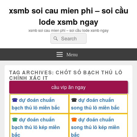
xsmb soi cau mien phi – soi cầu
lode xsmb ngay
xsmb soi cau mien phi – soi cầu lode xsmb ngay
Search
Search
for:
Menu
TAG ARCHIVES:
CHỐT SỐ BẠCH THỦ LÔ
CHÍNH XÁC IT
cầu vip ăn ngay
☎
dự đoán chuẩn
☎
dự đoán chuẩn
bạch thủ lô miền bắc
song thủ lô miền bắc
☎
dự đoán chuẩn
☎
dự đoán chuẩn
bạch thủ lô kép miền
song thủ lô kép miền
bắc
bắc