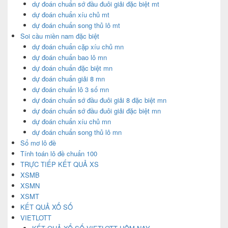
dự đoán chuẩn sớ đầu đuôi giải đặc biệt mt
dự đoán chuẩn xíu chủ mt
dự đoán chuẩn song thủ lô mt
Soi cầu miền nam đặc biệt
dự đoán chuẩn cặp xíu chủ mn
dự đoán chuẩn bao lô mn
dự đoán chuẩn đặc biệt mn
dự đoán chuẩn giải 8 mn
dự đoán chuẩn lô 3 số mn
dự đoán chuẩn sớ đầu đuôi giải 8 đặc biệt mn
dự đoán chuẩn sớ đầu đuôi giải đặc biệt mn
dự đoán chuẩn xíu chủ mn
dự đoán chuẩn song thủ lô mn
Sổ mơ lô đề
Tính toán lô đề chuẩn 100
TRỰC TIẾP KẾT QUẢ XS
XSMB
XSMN
XSMT
KẾT QUẢ XỔ SỐ
VIETLOTT