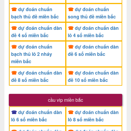
☎
dự đoán chuẩn
☎
dự đoán chuẩn
bạch thủ đề miền bắc
song thủ đề miền bắc
☎
dự đoán chuẩn dàn
☎
dự đoán chuẩn dàn
đề 4 số miền bắc
lô 4 số miền bắc
☎
dự đoán chuẩn
☎
dự đoán chuẩn dàn
bạch thủ lô 2 nháy
đề 6 số miền bắc
miền bắc
☎
dự đoán chuẩn dàn
☎
dự đoán chuẩn dàn
đề 8 số miền bắc
đề 10 số miền bắc
cầu vip miền bắc
☎
dự đoán chuẩn dàn
☎
dự đoán chuẩn dàn
lô 6 số miền bắc
lô 8 số miền bắc