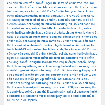
xác okutomi-nguyễn
,
soi cầu bạch thủ lô xổ số chính xác uwc
,
soi
cầu bạch thủ lô xổ số miền bắc excel
,
soi cầu bạch thủ lô xổ số miền
bắc internet
,
soi cầu bạch thủ lô xổ số miền bắc youtube
,
soi cầu
bạch thủ lô xổ số quảng ninh
,
soi cầu bạch thủ lô xổ số rồng vàng
,
soi cầu bạch thủ lô xổ số siêu chuẩn 24
,
soi cầu bạch thủ lô xổ số
siêu chuẩn ăn
,
soi cầu bạch thủ lô xổ số vũng tàu
,
soi cầu bạch thủ
lô xsmb 4 số cuối
,
soi cầu bạch thủ lô xsmb chính xác 4d
,
soi cầu
bạch thủ lô xsmb chính xác sòng
,
soi cầu bạch thủ lô xsmb khung 2
ngày
,
soi cầu bạch thủ lô xsmb lô gan
,
soi cầu bạch thủ lô xsmb siêu
chuẩn diễn
,
soi cầu bạch thủ lô xsmb siêu chuẩn ênh
,
soi cầu bạch
thủ lô xsmb siêu chuẩn ướt
,
soi cầu bạch thủ miền bắc
,
soi cầu lô
bạch thủ 8785
,
soi cau loto bach thu xsmb
,
Soi cầu song thủ lô chính
xác
,
soi cầu song thủ lô chính xác bắc
,
soi cầu song thủ lô chính xác
bạch
,
soi cầu song thủ lô chính xác định
,
soi cầu song thủ lô chính
xác làng
,
soi cầu song thủ lô chính xác ướp miễn phí
,
soi cầu song
thủ lô hôm nay ai trúng rồi
,
soi cầu song thủ lô id
,
soi cầu song thủ lô
miền bắc gan xổ số
,
soi cầu song thủ lô miền bắc khung 2 ngay
,
soi
cầu song thủ lô miễn phí 365
,
soi cầu song thủ lô miễn phí ub40
,
soi
cầu song thủ lô miễn phí vip miền bắc
,
soi cầu song thủ lô siêu
chuẩn âm dương
,
soi cầu song thủ lô siêu chuẩn ô tô
,
soi cầu song
thủ lô siêu chuẩn ơi
,
soi cầu song thủ lô xsmb 786
,
soi cau song thủ
lo xsmb dep
,
soi cầu song thủ lô xsmb ngày mai
,
soi cầu song thủ lô
xsmb org
,
soi cầu song thử lô xsmb quay
,
soi lô xsmb
,
song thủ lô
tứ thủ đề
|
170
Replies