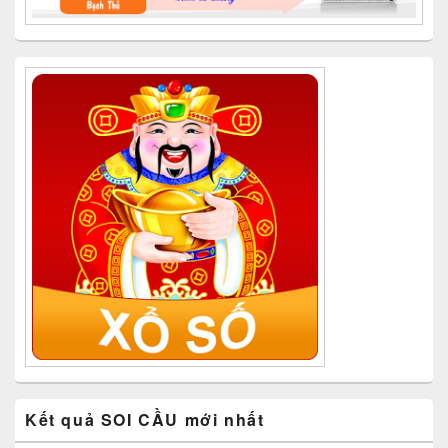
Kết quả SOI CẦU mới nhất