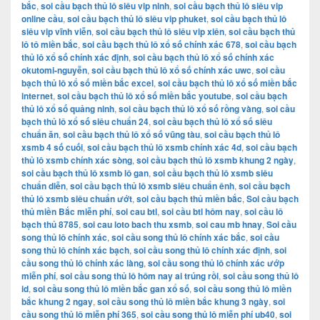
bắc
,
soi cầu bạch thủ lô siêu vip ninh
,
soi cầu bạch thủ lô siêu vip
online cầu
,
soi cầu bạch thủ lô siêu vip phuket
,
soi cầu bạch thủ lô
siêu vip vĩnh viễn
,
soi cầu bạch thủ lô siêu vip xiên
,
soi cầu bạch thủ
lô tô miền bắc
,
soi cầu bạch thủ lô xổ số chính xác 678
,
soi cầu bạch
thủ lô xổ số chính xác định
,
soi cầu bạch thủ lô xổ số chính xác
okutomi-nguyễn
,
soi cầu bạch thủ lô xổ số chính xác uwc
,
soi cầu
bạch thủ lô xổ số miền bắc excel
,
soi cầu bạch thủ lô xổ số miền bắc
internet
,
soi cầu bạch thủ lô xổ số miền bắc youtube
,
soi cầu bạch
thủ lô xổ số quảng ninh
,
soi cầu bạch thủ lô xổ số rồng vàng
,
soi cầu
bạch thủ lô xổ số siêu chuẩn 24
,
soi cầu bạch thủ lô xổ số siêu
chuẩn ăn
,
soi cầu bạch thủ lô xổ số vũng tàu
,
soi cầu bạch thủ lô
xsmb 4 số cuối
,
soi cầu bạch thủ lô xsmb chính xác 4d
,
soi cầu bạch
thủ lô xsmb chính xác sòng
,
soi cầu bạch thủ lô xsmb khung 2 ngày
,
soi cầu bạch thủ lô xsmb lô gan
,
soi cầu bạch thủ lô xsmb siêu
chuẩn diễn
,
soi cầu bạch thủ lô xsmb siêu chuẩn ênh
,
soi cầu bạch
thủ lô xsmb siêu chuẩn ướt
,
soi cầu bạch thủ miền bắc
,
Soi cầu bạch
thủ miền Bắc miễn phí
,
soi cau btl
,
soi cầu btl hôm nay
,
soi cầu lô
bạch thủ 8785
,
soi cau loto bach thu xsmb
,
soi cau mb hnay
,
Soi cầu
song thủ lô chính xác
,
soi cầu song thủ lô chính xác bắc
,
soi cầu
song thủ lô chính xác bạch
,
soi cầu song thủ lô chính xác định
,
soi
cầu song thủ lô chính xác làng
,
soi cầu song thủ lô chính xác ướp
miễn phí
,
soi cầu song thủ lô hôm nay ai trúng rồi
,
soi cầu song thủ lô
id
,
soi cầu song thủ lô miền bắc gan xổ số
,
soi cầu song thủ lô miền
bắc khung 2 ngay
,
soi cầu song thủ lô miền bắc khung 3 ngày
,
soi
cầu song thủ lô miễn phí 365
,
soi cầu song thủ lô miễn phí ub40
,
soi