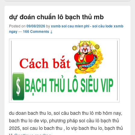
dự đoán chuẩn lô bạch thủ mb
Posted on
09/08/2026
by
xsmb soi cau mien phi - soi cầu lode xsmb
ngay
—
166 Comments ↓
du doan bach thu lo, soi câu bach thu lô mb hôm nay,
bach thu lo de vip, phương pháp soi cầu lô bạch thủ
2025, soi cau lo bach thu , lo vip bach thu lo, bạch thủ