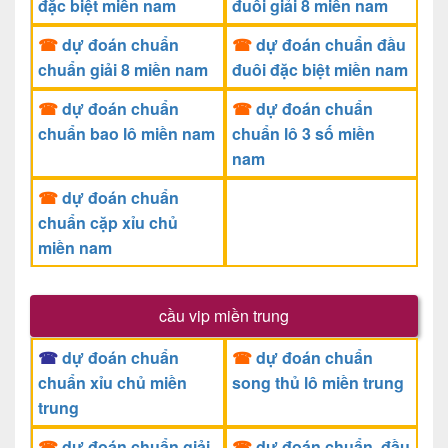
đặc biệt miền nam
đuôi giải 8 miền nam
☎
dự đoán chuẩn
☎
dự đoán chuẩn đầu
chuẩn giải 8 miền nam
đuôi đặc biệt miền nam
☎
dự đoán chuẩn
☎
dự đoán chuẩn
chuẩn bao lô miền nam
chuẩn lô 3 số miền
nam
☎
dự đoán chuẩn
chuẩn cặp xỉu chủ
miền nam
cầu vip miền trung
☎
dự đoán chuẩn
☎
dự đoán chuẩn
chuẩn xỉu chủ miền
song thủ lô miền trung
trung
☎
dự đoán chuẩn giải
☎
dự đoán chuẩn đầu