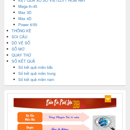
KẾT QUẢ XỔ SỐ VIETLOTT HÔM NAY
Mega 6×45
Max 3D
Max 4D
Power 6/55
THỐNG KÊ
SOI CẦU
DÒ VÉ SỐ
SỔ MƠ
QUAY THỬ
SỐ KẾT QUẢ
Số kết quả miền bắc
Số kết quả miền trung
Số kết quả miền nam