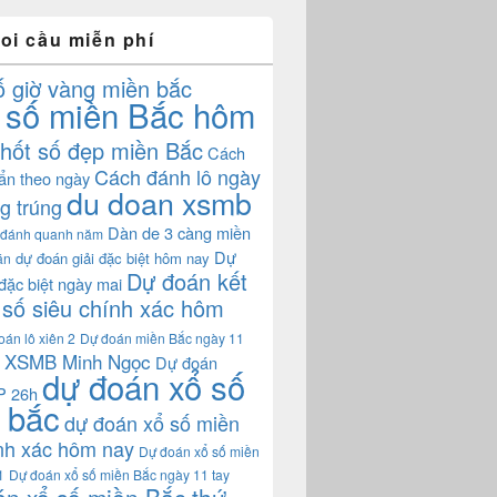
oi cầu miễn phí
ố giờ vàng miền bắc
 số miền Bắc hôm
hốt số đẹp miền Bắc
Cách
Cách đánh lô ngày
uẩn theo ngày
du doan xsmb
g trúng
Dàn de 3 càng miền
 đánh quanh năm
Dự
dự đoán giải đặc biệt hôm nay
án
Dự đoán kết
 đặc biệt ngày mai
 số siêu chính xác hôm
oán lô xiên 2
Dự đoán miền Bắc ngày 11
 XSMB Minh Ngọc
Dự đoán
dự đoán xổ số
P 26h
 bắc
dự đoán xổ số miền
nh xác hôm nay
Dự đoán xổ số miền
1
Dự đoán xổ số miền Bắc ngày 11 tay
n xổ số miền Bắc thứ