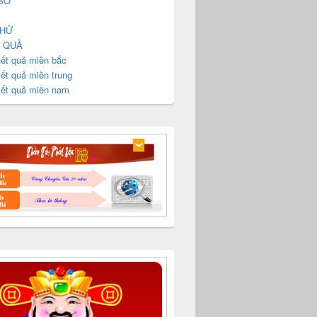
SỐ
THỬ
 QUẢ
ết quả miền bắc
ết quả miền trung
ết quả miền nam