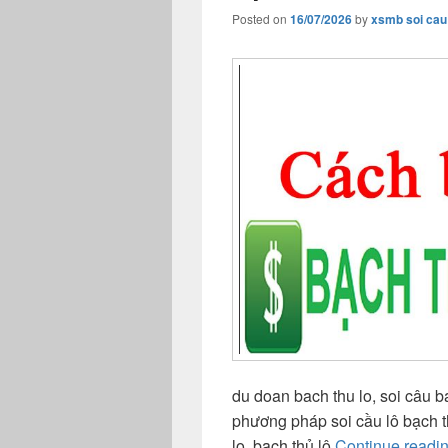
Posted on
16/07/2026
by
xsmb soi cau 
du doan bach thu lo, soi câu b
phương pháp soi cầu lô bạch th
lo, bạch thủ lô
Continue readi