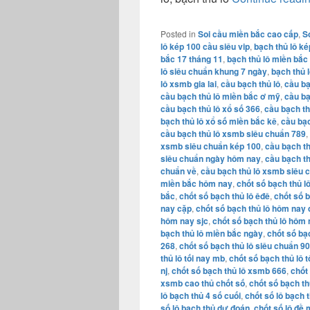
Posted in
Soi cầu miền bắc cao cấp
,
S
lô kép 100 cầu siêu vip
,
bạch thủ lô k
bắc 17 tháng 11
,
bạch thủ lô miền bắc
lô siêu chuẩn khung 7 ngày
,
bạch thủ l
lô xsmb gia lai
,
cầu bạch thủ lô
,
cầu bạ
cầu bạch thủ lô miền bắc ơ mỹ
,
cầu bạ
cầu bạch thủ lô xổ số 366
,
cầu bạch th
bạch thủ lô xổ số miền bắc kê
,
cầu bạc
cầu bạch thủ lô xsmb siêu chuẩn 789
,
xsmb siêu chuẩn kép 100
,
cầu bạch t
siêu chuẩn ngày hôm nay
,
cầu bạch th
chuẩn về
,
cầu bạch thủ lô xsmb siêu 
miền bắc hôm nay
,
chốt số bạch thủ lô
bắc
,
chốt số bạch thủ lô êđê
,
chốt số b
nay cặp
,
chốt số bạch thủ lô hôm nay
hôm nay sjc
,
chốt số bạch thủ lô hôm
bạch thủ lô miền bắc ngày
,
chốt số bạ
268
,
chốt số bạch thủ lô siêu chuẩn 9
thủ lô tối nay mb
,
chốt số bạch thủ lô t
nj
,
chốt số bạch thủ lô xsmb 666
,
chốt
xsmb cao thủ chốt số
,
chốt số bạch t
lô bạch thủ 4 số cuối
,
chốt số lô bạch 
số lô bạch thủ dự đoán
,
chốt số lô đề