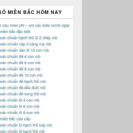
SỐ MIỀN BẮC HÔM NAY
i cau mien phi – soi cầu lode xsmb ngay
miền bắc đặc biệt
oán chuẩn bạch thủ lô 2 nháy mb
oán chuẩn cặp 3 càng víp mb
oán chuẩn dàn lô 10 con mb
oán chuẩn đề 4 con mb
oán chuẩn đề 6 con mb
oán chuẩn đề 8 con mb
oán chuẩn đề 10 con mb
oán chuẩn đề bạch thủ mb
oán chuẩn đề đầu đuôi mb
oán chuẩn đề song thủ mb
oán chuẩn lô 4 con mb
oán chuẩn lô 6 con mb
oán chuẩn lô 8 con mb
 miền bắc cao cấp
oán chuẩn lô bạch thủ kép mb
oán chuẩn lô bạch thủ mb