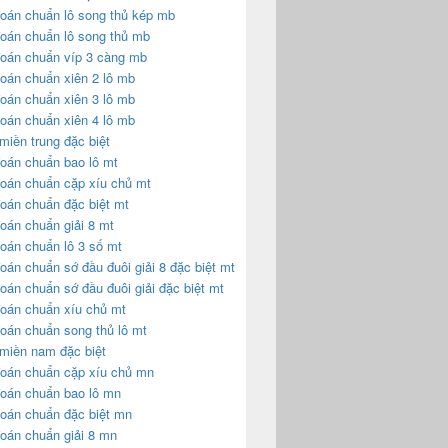
oán chuẩn lô song thủ kép mb
oán chuẩn lô song thủ mb
oán chuẩn víp 3 càng mb
oán chuẩn xiên 2 lô mb
oán chuẩn xiên 3 lô mb
oán chuẩn xiên 4 lô mb
miền trung đặc biệt
oán chuẩn bao lô mt
oán chuẩn cặp xíu chủ mt
oán chuẩn đặc biệt mt
oán chuẩn giải 8 mt
oán chuẩn lô 3 số mt
oán chuẩn sớ đầu đuôi giải 8 đặc biệt mt
oán chuẩn sớ đầu đuôi giải đặc biệt mt
oán chuẩn xíu chủ mt
oán chuẩn song thủ lô mt
 miền nam đặc biệt
oán chuẩn cặp xíu chủ mn
oán chuẩn bao lô mn
oán chuẩn đặc biệt mn
oán chuẩn giải 8 mn