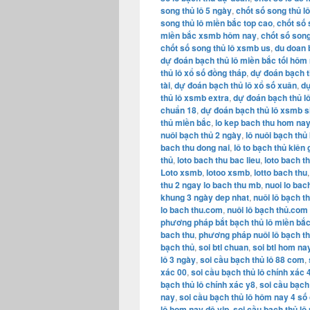
song thủ lô 5 ngày
,
chốt số song thủ l
song thủ lô miền bắc top cao
,
chốt số 
miền bắc xsmb hôm nay
,
chốt số song
chốt số song thủ lô xsmb us
,
du doan b
dự đoán bạch thủ lô miền bắc tối hôm
thủ lô xổ số đồng tháp
,
dự đoán bạch t
tài
,
dự đoán bạch thủ lô xổ số xuân
,
dự
thủ lô xsmb extra
,
dự đoán bạch thủ l
chuẩn 18
,
dự đoán bạch thủ lô xsmb s
thủ miền bắc
,
lo kep bach thu hom na
nuôi bạch thủ 2 ngày
,
lô nuôi bạch thủ
bach thu dong nai
,
lô to bạch thủ kiên 
thủ
,
loto bach thu bac lieu
,
loto bach t
Loto xsmb
,
lotoo xsmb
,
lotto bach thu
thu 2 ngay lo bach thu mb
,
nuoi lo bac
khung 3 ngày dep nhat
,
nuôi lô bạch t
lo bach thu.com
,
nuôi lô bạch thủ.com
phương pháp bắt bạch thủ lô miền bắ
bach thu
,
phương pháp nuôi lô bạch t
bạch thủ
,
soi btl chuan
,
soi btl hom na
lô 3 ngày
,
soi cầu bạch thủ lô 88 com
,
xác 00
,
soi cầu bạch thủ lô chính xác 
bạch thủ lô chính xác y8
,
soi cầu bạch
nay
,
soi cầu bạch thủ lô hôm nay 4 số
lô hom nay dê vip
,
soi cầu bạch thủ lô 