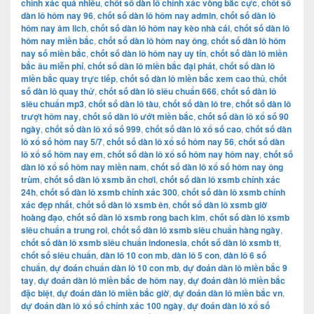
chính xác quá nhiều
,
chốt số dàn lô chính xác vòng bắc cực
,
chốt số
dàn lô hôm nay 96
,
chốt số dàn lô hôm nay admin
,
chốt số dàn lô
hôm nay âm lich
,
chốt số dàn lô hôm nay kèo nhà cái
,
chốt số dàn lô
hôm nay miền bắc
,
chốt số dàn lô hôm nay ông
,
chốt số dàn lô hôm
nay số miền bắc
,
chốt số dàn lô hôm nay uy tín
,
chốt số dàn lô miền
bắc âu miễn phí
,
chốt số dàn lô miền bắc đại phát
,
chốt số dàn lô
miền bắc quay trực tiếp
,
chốt số dàn lô miền bắc xem cao thủ
,
chốt
số dàn lô quay thử
,
chốt số dàn lô siêu chuẩn 666
,
chốt số dàn lô
siêu chuẩn mp3
,
chốt số dàn lô tàu
,
chốt số dàn lô tre
,
chốt số dàn lô
trượt hôm nay
,
chốt số dàn lô ướt miền bắc
,
chốt số dàn lô xổ số 90
ngày
,
chốt số dàn lô xổ số 999
,
chốt số dàn lô xổ số cao
,
chốt số dàn
lô xổ số hôm nay 5/7
,
chốt số dàn lô xổ số hôm nay 56
,
chốt số dàn
lô xổ số hôm nay em
,
chốt số dàn lô xổ số hôm nay hôm nay
,
chốt số
dàn lô xổ số hôm nay miền nam
,
chốt số dàn lô xổ số hôm nay ông
trùm
,
chốt số dàn lô xsmb ăn chơi
,
chốt số dàn lô xsmb chính xác
24h
,
chốt số dàn lô xsmb chính xác 300
,
chốt số dàn lô xsmb chính
xác đẹp nhất
,
chốt số dàn lô xsmb ên
,
chốt số dàn lô xsmb giờ
hoàng đạo
,
chốt số dàn lô xsmb rong bach kim
,
chốt số dàn lô xsmb
siêu chuẩn a trung roi
,
chốt số dàn lô xsmb siêu chuẩn hàng ngày
,
chốt số dàn lô xsmb siêu chuẩn indonesia
,
chốt số dàn lô xsmb tt
,
chốt số siêu chuẩn
,
dàn lô 10 con mb
,
dàn lô 5 con
,
dàn lô 6 số
chuẩn
,
dự đoán chuẩn dàn lô 10 con mb
,
dự đoán dàn lô miền bắc 9
tay
,
dự đoán dàn lô miền bắc de hôm nay
,
dự đoán dàn lô miền bắc
đặc biệt
,
dự đoán dàn lô miền bắc giờ
,
dự đoán dàn lô miền bắc vn
,
dự đoán dàn lô xổ số chính xác 100 ngày
,
dự đoán dàn lô xổ số