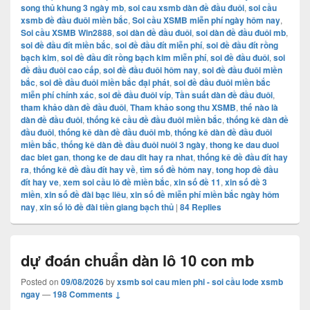
song thủ khung 3 ngày mb
,
soi cau xsmb dàn đề đầu đuôi
,
soi cầu
xsmb đề đầu đuôi miền bắc
,
Soi cầu XSMB miễn phí ngày hôm nay
,
Soi cầu XSMB Win2888
,
soi dàn đề đầu đuôi
,
soi dàn đề đầu đuôi mb
,
soi đề đầu đít miền bắc
,
soi đề đầu đít miễn phí
,
soi đề đầu đít rồng
bạch kim
,
soi đề đầu đít rồng bạch kim miễn phí
,
soi đề đầu đuôi
,
soi
đề đầu đuôi cao cấp
,
soi đề đầu đuôi hôm nay
,
soi đề đầu đuôi miền
bắc
,
soi đề đầu đuôi miền bắc đại phát
,
soi đề đầu đuôi miền bắc
miễn phí chính xác
,
soi đề đầu đuôi víp
,
Tần suất dàn đề đầu đuôi
,
tham khảo dàn đề đầu đuôi
,
Tham khảo song thu XSMB
,
thế nào là
dàn đề đầu đuôi
,
thống kê cầu đề đầu đuôi miền bắc
,
thống kê dàn đề
đầu đuôi
,
thống kê dàn đề đầu đuôi mb
,
thống kê dàn đề đầu đuôi
miền bắc
,
thống kê dàn đề đầu đuôi nuôi 3 ngày
,
thong ke dau duoi
dac biet gan
,
thong ke de dau dit hay ra nhat
,
thống kê đề đầu đít hay
ra
,
thống kê đề đầu đít hay về
,
tìm số đề hôm nay
,
tong hop đề đầu
đít hay ve
,
xem soi cầu lô đề miền bắc
,
xin số đề 11
,
xin số đề 3
miền
,
xin số đề đài bạc liêu
,
xin số đề miễn phí miền bắc ngày hôm
nay
,
xin số lô đề đài tiền giang bạch thủ
|
84
Replies
dự đoán chuẩn dàn lô 10 con mb
Posted on
09/08/2026
by
xsmb soi cau mien phi - soi cầu lode xsmb
ngay
—
198 Comments ↓