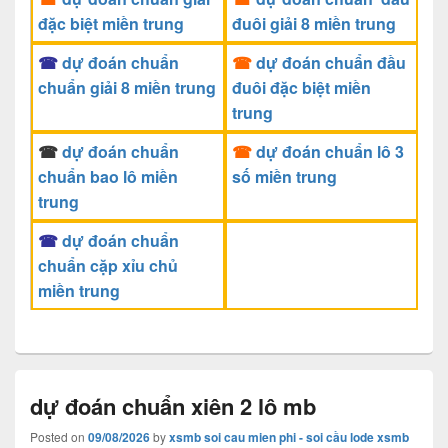
đặc biệt miền trung
đuôi giải 8 miền trung
☎
dự đoán chuẩn
☎
dự đoán chuẩn đầu
chuẩn giải 8 miền trung
đuôi đặc biệt miền
trung
☎
dự đoán chuẩn
☎
dự đoán chuẩn lô 3
chuẩn bao lô miền
số miền trung
trung
☎
dự đoán chuẩn
chuẩn cặp xỉu chủ
miền trung
dự đoán chuẩn xiên 2 lô mb
Posted on
09/08/2026
by
xsmb soi cau mien phi - soi cầu lode xsmb