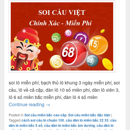
soi lô miễn phí, bạch thủ lô khung 3 ngày miễn phí, soi
cầu, lô về cả cặp, dàn lô 10 số miền phí, dàn lô xiên 3,
lô 6 số miền bắc miễn phí, dàn lô 4 số miền
dự đoán chuẩn dàn lô 10 con mb
Continue reading
→
Posted in
Soi cầu miền bắc cao cấp
,
Soi cầu miền bắc đặc biệt
|
Tagged
cách soi cầu lô chuẩn 100
,
cầu dàn lô miền bắc 22 33
,
cầu
dàn lô miền bắc 5 số
,
cầu dàn lô miền bắc âm dương
,
cầu dàn lô