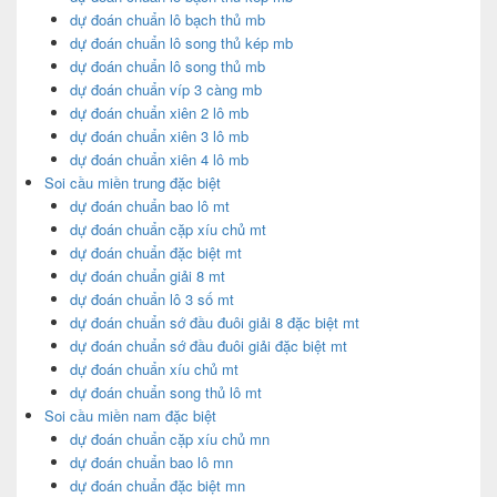
dự đoán chuẩn lô bạch thủ mb
dự đoán chuẩn lô song thủ kép mb
dự đoán chuẩn lô song thủ mb
dự đoán chuẩn víp 3 càng mb
dự đoán chuẩn xiên 2 lô mb
dự đoán chuẩn xiên 3 lô mb
dự đoán chuẩn xiên 4 lô mb
Soi cầu miền trung đặc biệt
dự đoán chuẩn bao lô mt
dự đoán chuẩn cặp xíu chủ mt
dự đoán chuẩn đặc biệt mt
dự đoán chuẩn giải 8 mt
dự đoán chuẩn lô 3 số mt
dự đoán chuẩn sớ đầu đuôi giải 8 đặc biệt mt
dự đoán chuẩn sớ đầu đuôi giải đặc biệt mt
dự đoán chuẩn xíu chủ mt
dự đoán chuẩn song thủ lô mt
Soi cầu miền nam đặc biệt
dự đoán chuẩn cặp xíu chủ mn
dự đoán chuẩn bao lô mn
dự đoán chuẩn đặc biệt mn