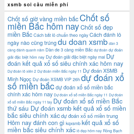
xsmb soi cầu miễn phí
Chốt số
Chốt số giờ vàng miền bắc
miền Bắc hôm nay
Chốt số đẹp
miền Bắc
Cách đánh lô
Cách bắt lô chuẩn theo ngày
du doan xsmb
ngày nào cũng trúng
dàn 3
Dàn de 3 càng miền Bắc
dự đoán
càng đánh quanh năm
dự đoán
Dự
Dự đoán giải đặc biệt ngày mai
giải đặc biệt hôm nay
đoán kết quả xổ số siêu chính xác hôm nay
Dự đoán XSMB
Dự đoán lô xiên 2
Dự đoán miền Bắc ngày 11
dự đoán xổ
Minh Ngọc
Dự đoán XSMB VIP 26h
số miền bắc
dự đoán xổ số miền bắc
chính xác hôm nay
Dự đoán xổ số miền Bắc ngày 11
Dự đoán
Dự đoán xổ số miền Bắc
xổ số miền Bắc ngày 11 tay
thứ sáu Dự đoán xsmb kết quả xổ số miền
bắc siêu chính xác
dự đoán xổ số miền trung
kết quả xổ số
Hôm nay đánh con gì
kqxsmb
miền bắc siêu chính xác
Rồng Bạch
lô đẹp hôm nay