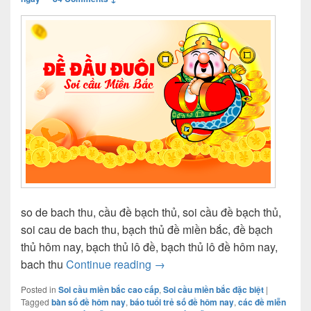
so de bach thu, cầu đề bạch thủ, soi cầu đề bạch thủ,
soi cau de bach thu, bạch thủ đề miền bắc, đề bạch
thủ hôm nay, bạch thủ lô đề, bạch thủ lô đề hôm nay,
dự đoán chuẩn đề đầu đuôi mb
bach thu
Continue reading
→
Posted in
Soi cầu miền bắc cao cấp
,
Soi cầu miền bắc đặc biệt
|
Tagged
bàn số đề hôm nay
,
báo tuổi trẻ số đề hôm nay
,
các đề miễn