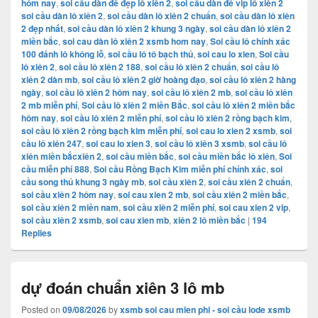
hôm nay
,
soi cầu dàn đề đẹp lô xiên 2
,
soi cầu dàn đề vip lô xiên 2
soi cầu dàn lô xiên 2
,
soi cầu dàn lô xiên 2 chuẩn
,
soi cầu dàn lô xiên
2 đẹp nhất
,
soi cầu dàn lô xiên 2 khung 3 ngày
,
soi cầu dàn lô xiên 2
miền bắc
,
soi cau dàn lô xiên 2 xsmb hom nay
,
Soi cầu lô chính xác
100 đánh lô không lỗ
,
soi cầu lô tô bạch thủ
,
soi cau lo xien
,
Soi cầu
lô xiên 2
,
soi cầu lô xiên 2 188
,
soi cầu lô xiên 2 chuẩn
,
soi cầu lô
xiên 2 dàn mb
,
soi cầu lô xiên 2 giờ hoàng đạo
,
soi cầu lô xiên 2 hàng
ngày
,
soi cầu lô xiên 2 hôm nay
,
soi cầu lô xiên 2 mb
,
soi cầu lô xiên
2 mb miễn phí
,
Soi cầu lô xiên 2 miền Bắc
,
soi cầu lô xiên 2 miền bắc
hôm nay
,
soi cầu lô xiên 2 miễn phí
,
soi cầu lô xiên 2 rồng bạch kim
,
soi cầu lô xiên 2 rồng bạch kim miễn phí
,
soi cau lo xien 2 xsmb
,
soi
cầu lô xiên 247
,
soi cau lo xien 3
,
soi cầu lô xiên 3 xsmb
,
soi cầu lô
xiên miền bắcxiên 2
,
soi cầu miền bắc
,
soi cầu miền bắc lô xiên
,
Soi
cầu miễn phí 888
,
Soi cầu Rồng Bạch Kim miễn phí chính xác
,
soi
cầu song thủ khung 3 ngày mb
,
soi cầu xiên 2
,
soi cầu xiên 2 chuẩn
,
soi cầu xiên 2 hôm nay
,
soi cau xien 2 mb
,
soi cầu xiên 2 miền bắc
,
soi cầu xiên 2 miền nam
,
soi cầu xiên 2 miễn phí
,
soi cau xien 2 vip
,
soi cầu xiên 2 xsmb
,
soi cau xien mb
,
xiên 2 lô miền bắc
|
194
Replies
dự đoán chuẩn xiên 3 lô mb
Posted on
09/08/2026
by
xsmb soi cau mien phi - soi cầu lode xsmb