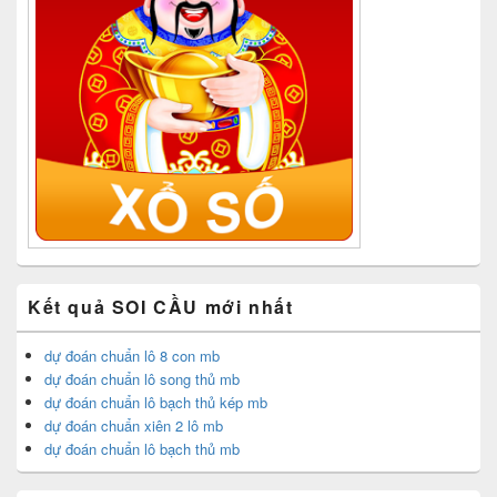
Kết quả SOI CẦU mới nhất
dự đoán chuẩn lô 8 con mb
dự đoán chuẩn lô song thủ mb
dự đoán chuẩn lô bạch thủ kép mb
dự đoán chuẩn xiên 2 lô mb
dự đoán chuẩn lô bạch thủ mb